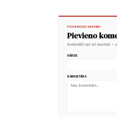
PIEVIENOJIES SARUNAI
Pievieno kom
Komentēt vari arī anonīmi — p
VĀRDS
KOMENTĀRS