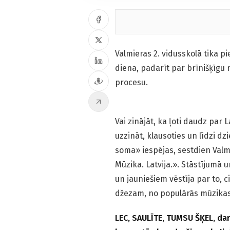
Valmieras 2. vidusskolā tika p
diena, padarīt par brīnišķīgu 
procesu.
Vai zinājāt, ka ļoti daudz par L
uzzināt, klausoties un līdzi 
soma» iespējas, sestdien Valmi
Mūzika. Latvija.». Stāstījumā
un jauniešiem vēstīja par to, c
džezam, no populārās mūzikas
LEC, SAULĪTE, TUMSU ŠĶEL, dar