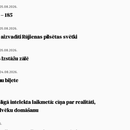
05.08.2026.
 – 185
05.08.2026.
 aizvadīti Rūjienas pilsētas svētki
05.08.2026.
 Izstāžu zālē
04.08.2026.
u biļete
īgā intelekta laikmetā: cīņa par realitāti,
cilvēku domāšanu
6.