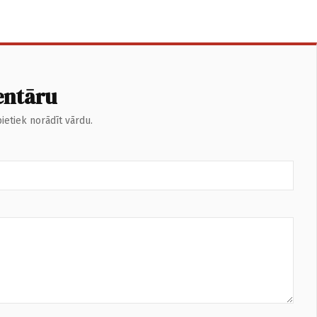
entāru
ietiek norādīt vārdu.