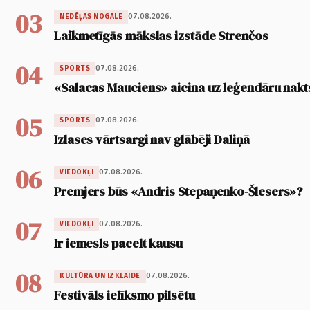
03
07.08.2026.
NEDĒĻAS NOGALE
Laikmetīgās mākslas izstāde Strenčos
04
07.08.2026.
SPORTS
«Salacas Mauciens» aicina uz leģendāru nakt
05
07.08.2026.
SPORTS
Izlases vārtsargi nav glābēji Daliņā
06
07.08.2026.
VIEDOKĻI
Premjers būs «Andris Stepaņenko-Šlesers»?
07
07.08.2026.
VIEDOKĻI
Ir iemesls pacelt kausu
08
07.08.2026.
KULTŪRA UN IZKLAIDE
Festivāls ielīksmo pilsētu