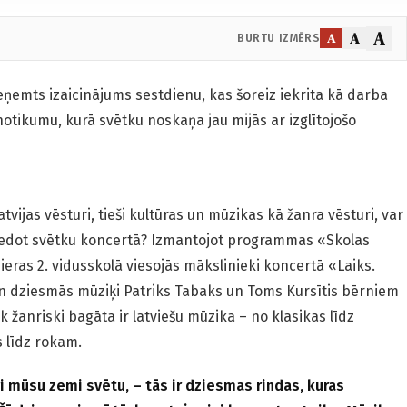
A
A
A
BURTU IZMĒRS
ieņemts izaicinājums sestdienu, kas šoreiz iekrita kā darba
notikumu, kurā svētku noskaņa jau mijās ar izglītojošo
atvijas vēsturi, tieši kultūras un mūzikas kā žanra vēsturi, var
dziedot svētku koncertā? Izmantojot programmas «Skolas
eras 2. vidusskolā viesojās mākslinieki koncertā «Laiks.
 un dziesmās mūziķi Patriks Tabaks un Toms Kursītis bērniem
ik žanriski bagāta ir latviešu mūzika – no klasikas līdz
 līdz rokam.
i mūsu zemi svētu, – tās ir dziesmas rindas, kuras