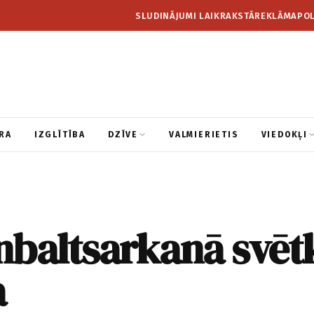
SLUDINĀJUMI LAIKRAKSTĀ
REKLĀMA
POL
RA
IZGLĪTĪBA
DZĪVE
VALMIERIETIS
VIEDOKĻI
nbaltsarkanā svēt
a