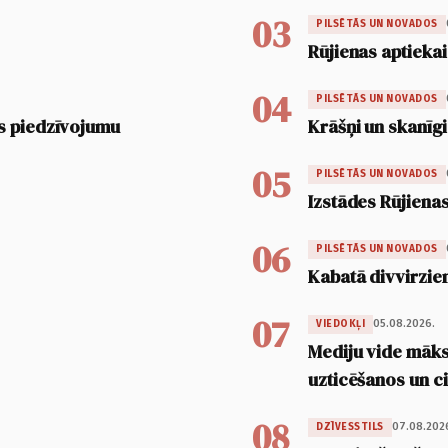
03
PILSĒTĀS UN NOVADOS
Rūjienas aptiekai
04
PILSĒTĀS UN NOVADOS
s piedzīvojumu
Krāšņi un skanīgi
05
PILSĒTĀS UN NOVADOS
Izstādes Rūjienas
06
PILSĒTĀS UN NOVADOS
Kabatā divvirzien
07
05.08.2026.
VIEDOKĻI
Mediju vide māksl
uzticēšanos un 
08
07.08.202
DZĪVESSTILS