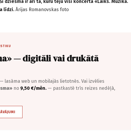
Šī dziesma ir arī tā, kuru teju visi koncerta «Laiks. Mūzika.
a līdzi.
Ārijas Romanovskas foto
ISTIKU
a» — digitāli vai drukātā
— lasāma web un mobilajās lietotnēs. Vai izvēlies
iesma»
no
9,50 €/mēn.
— pastkastē trīs reizes nedēļā,
DĀVĀJUMI