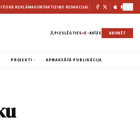
ITISKĀ REKLĀMA
KONTAKTI
ZIŅO REDAKCIJAI
PIESLĒGTIES
E-AVĪZE
ABONĒT
PROJEKTI
APMAKSĀTĀ PUBLIKĀCIJA
ku