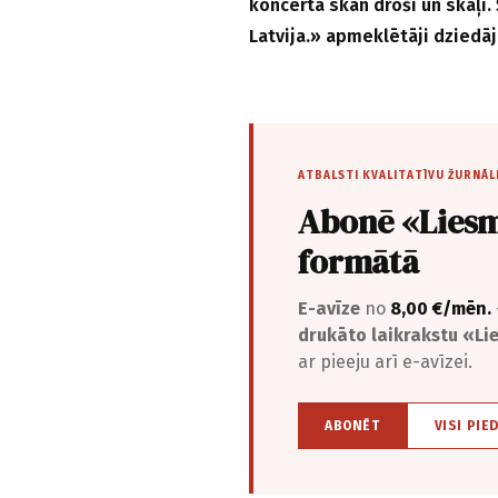
koncertā skan droši un skaļi. 
Latvija.» apmeklētāji dziedāj
ATBALSTI KVALITATĪVU ŽURNĀL
Abonē «Liesm
formātā
E-avīze
no
8,00 €/mēn.
drukāto laikrakstu «L
ar pieeju arī e-avīzei.
ABONĒT
VISI PIE