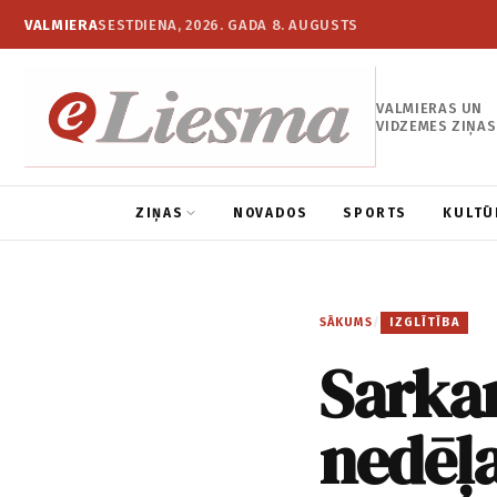
VALMIERA
SESTDIENA, 2026. GADA 8. AUGUSTS
VALMIERAS UN
VIDZEMES ZIŅAS
ZIŅAS
NOVADOS
SPORTS
KULTŪ
SĀKUMS
/
IZGLĪTĪBA
Sarka
nedēļ