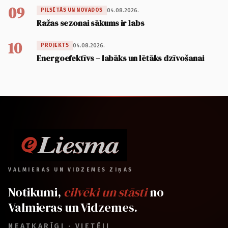
09
04.08.2026.
PILSĒTĀS UN NOVADOS
Ražas sezonai sākums ir labs
10
04.08.2026.
PROJEKTS
Energoefektīvs – labāks un lētāks dzīvošanai
VALMIERAS UN VIDZEMES ZIŅAS
Notikumi,
cilvēki un stāsti
no
Valmieras un Vidzemes.
NEATKARĪGI · VIETĒJI