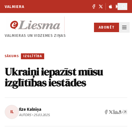
VALMIERA
ABONĒT
VALMIERAS UN
VIDZEMES ZIŅAS
SĀKUMS
/
IZGLĪTĪBA
Ukraiņi iepazīst mūsu
izglītības iestādes
Ilze Kalniņa
IL
AUTORS • 25.03.2025.