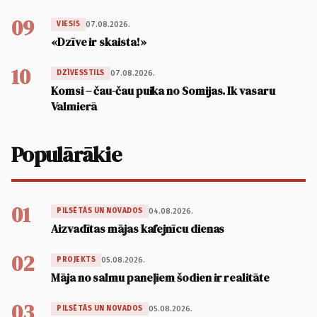
09
07.08.2026.
VIESIS
«Dzīve ir skaista!»
10
07.08.2026.
DZĪVESSTILS
Komsi – čau-čau puika no Somijas. Ik vasaru
Valmierā
Populārākie
01
04.08.2026.
PILSĒTĀS UN NOVADOS
Aizvadītas mājas kafejnīcu dienas
02
05.08.2026.
PROJEKTS
Māja no salmu paneļiem šodien ir realitāte
03
05.08.2026.
PILSĒTĀS UN NOVADOS