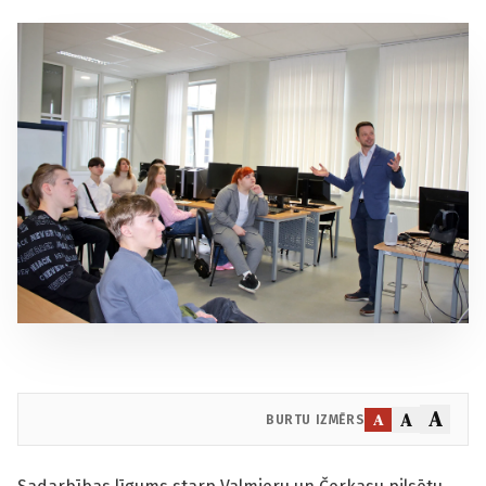
A
A
A
BURTU IZMĒRS