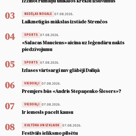
Izzinot rumāņu unikālos kreklu izšuvumus
03
07.08.2026.
NEDĒĻAS NOGALE
Laikmetīgās mākslas izstāde Strenčos
04
07.08.2026.
SPORTS
«Salacas Mauciens» aicina uz leģendāru nakts
piedzīvojumu
05
07.08.2026.
SPORTS
Izlases vārtsargi nav glābēji Daliņā
06
07.08.2026.
VIEDOKĻI
Premjers būs «Andris Stepaņenko-Šlesers»?
07
07.08.2026.
VIEDOKĻI
Ir iemesls pacelt kausu
08
07.08.2026.
KULTŪRA UN IZKLAIDE
Festivāls ielīksmo pilsētu