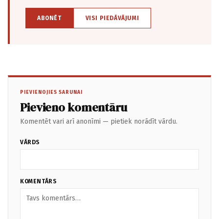
ABONĒT
VISI PIEDĀVĀJUMI
PIEVIENOJIES SARUNAI
Pievieno komentāru
Komentēt vari arī anonīmi — pietiek norādīt vārdu.
VĀRDS
KOMENTĀRS