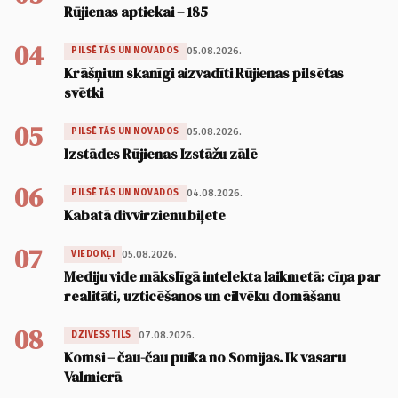
Rūjienas aptiekai – 185
04
05.08.2026.
PILSĒTĀS UN NOVADOS
Krāšņi un skanīgi aizvadīti Rūjienas pilsētas
svētki
05
05.08.2026.
PILSĒTĀS UN NOVADOS
Izstādes Rūjienas Izstāžu zālē
06
04.08.2026.
PILSĒTĀS UN NOVADOS
Kabatā divvirzienu biļete
07
05.08.2026.
VIEDOKĻI
Mediju vide mākslīgā intelekta laikmetā: cīņa par
realitāti, uzticēšanos un cilvēku domāšanu
08
07.08.2026.
DZĪVESSTILS
Komsi – čau-čau puika no Somijas. Ik vasaru
Valmierā