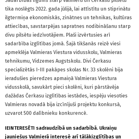
Sadarbības līgums starp Valmieru un Čerkasu pilsētu
tika noslēgts 2022. gada jūlijā, lai attīstītu un stiprinātu
ilgtermiņa ekonomiskās, zinātnes un tehnikas, kultūras
attiecības, savstarpējas sapratnes nodibināšanu starp
divu pilsētu iedzīvotājiem. Plaši izvērtusies arī
sadarbība izglītības jomā. Šajā tikšanās reizē viesi
apmeklēja Valmieras Viestura vidusskolu, Valmieras
tehnikumu, Vidzemes Augstskolu. Divi Čerkasu
specializētās I-III pakāpes skolas Nr. 33 skolēni bija
ieradušies pieredzes apmaiņā Valmieras Viestura
vidusskolā, savukārt pieci skolēni, kuri pārstāvēja
dažādas Čerkasu izglītības iestādes, iespēju viesoties
Valmieras novadā bija izcīnījuši projektu konkursā,
uzvarot 500 dalībnieku konkurencē.
IEINTERESĒTI sadraudzībā un sadarbībā. Ukraiņu
jauniešus Valmierā interesē arī tālākizglītības un