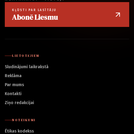
KĻŪSTI PAR LASĪTĀJU
Abonē Liesmu
LIETOTĀJIEM
Sludinājumi laikrakstā
Reklāma
Par mums
Kontakti
Ziņo redakcijai
NOTEIKUMI
Ētikas kodekss