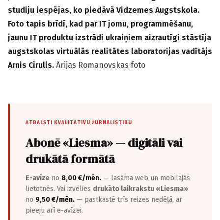
studiju iespējas, ko piedāvā Vidzemes Augstskola.
Foto tapis brīdī, kad par IT jomu, programmēšanu,
jaunu IT produktu izstrādi ukraiņiem aizrautīgi stāstīja
augstskolas virtuālās realitātes laboratorijas vadītājs
Arnis Cīrulis.
Ārijas Romanovskas foto
ATBALSTI KVALITATĪVU ŽURNĀLISTIKU
Abonē «Liesma» — digitāli vai
drukātā formātā
E-avīze
no
8,00 €/mēn.
— lasāma web un mobilajās
lietotnēs. Vai izvēlies
drukāto laikrakstu «Liesma»
no
9,50 €/mēn.
— pastkastē trīs reizes nedēļā, ar
pieeju arī e-avīzei.