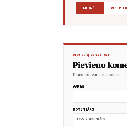
ABONĒT
VISI PIE
PIEVIENOJIES SARUNAI
Pievieno kom
Komentēt vari arī anonīmi — p
VĀRDS
KOMENTĀRS