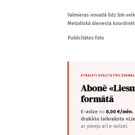
Valmieras novadā līdz šim vei
Metodiskā dienesta koordinēt
Publicitātes foto
ATBALSTI KVALITATĪVU ŽURNĀL
Abonē «Liesm
formātā
E-avīze
no
8,00 €/mēn.
drukāto laikrakstu «L
ar pieeju arī e-avīzei.