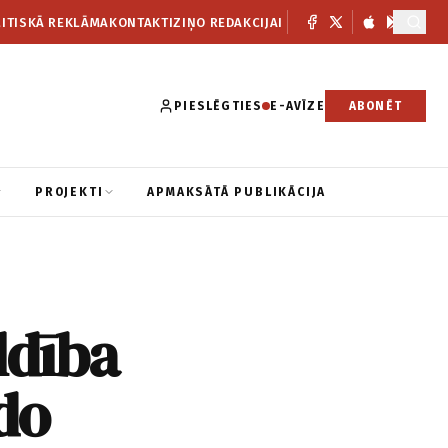
ITISKĀ REKLĀMA
KONTAKTI
ZIŅO REDAKCIJAI
PIESLĒGTIES
E-AVĪZE
ABONĒT
PROJEKTI
APMAKSĀTĀ PUBLIKĀCIJA
ldība
do