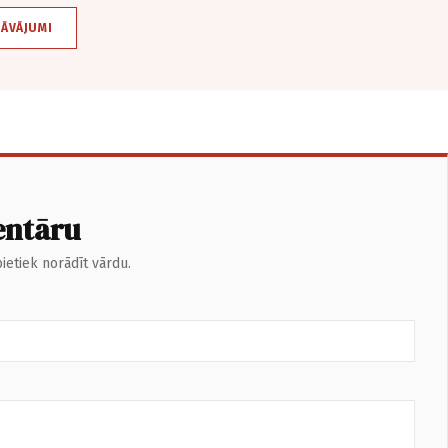
DĀVĀJUMI
entāru
ietiek norādīt vārdu.