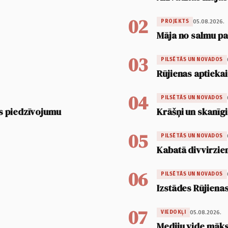
02
05.08.2026.
PROJEKTS
Māja no salmu pan
03
PILSĒTĀS UN NOVADOS
Rūjienas aptiekai
04
PILSĒTĀS UN NOVADOS
s piedzīvojumu
Krāšņi un skanīgi
05
PILSĒTĀS UN NOVADOS
Kabatā divvirzien
06
PILSĒTĀS UN NOVADOS
Izstādes Rūjienas
07
05.08.2026.
VIEDOKĻI
Mediju vide māksl