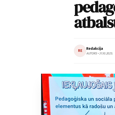
pedag
atbals
Redakcija
RE
AUTORS • 31.10.2025.