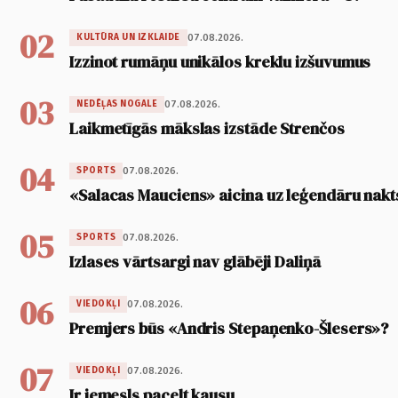
02
07.08.2026.
KULTŪRA UN IZKLAIDE
Izzinot rumāņu unikālos kreklu izšuvumus
03
07.08.2026.
NEDĒĻAS NOGALE
Laikmetīgās mākslas izstāde Strenčos
04
07.08.2026.
SPORTS
«Salacas Mauciens» aicina uz leģendāru nakt
05
07.08.2026.
SPORTS
Izlases vārtsargi nav glābēji Daliņā
06
07.08.2026.
VIEDOKĻI
Premjers būs «Andris Stepaņenko-Šlesers»?
07
07.08.2026.
VIEDOKĻI
Ir iemesls pacelt kausu