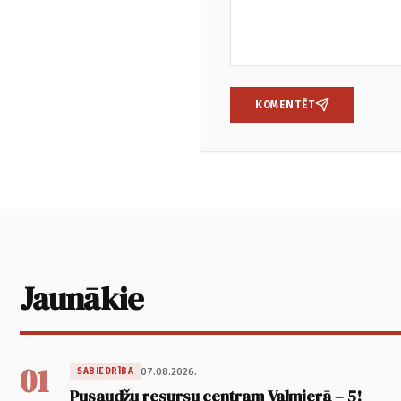
KOMENTĒT
Jaunākie
01
07.08.2026.
SABIEDRĪBA
Pusaudžu resursu centram Valmierā – 5!