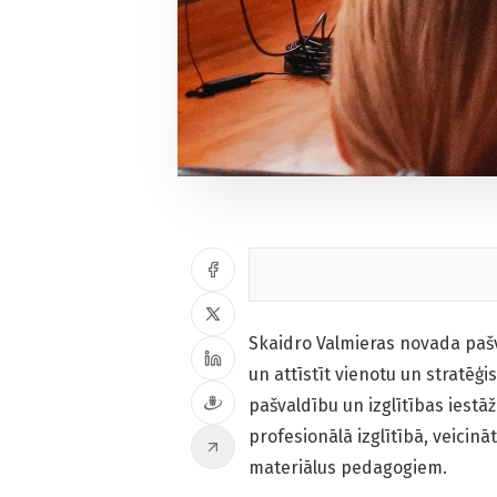
Skaidro Valmieras novada pašva
un attīstīt vienotu un stratēģi
pašvaldību un izglītības iestā
profesionālā izglītībā, veicinā
materiālus pedagogiem.