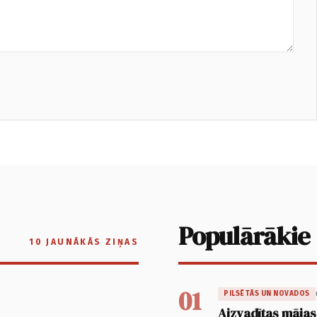
Populārākie
10 JAUNĀKĀS ZIŅAS
01
PILSĒTĀS UN NOVADOS
Aizvadītas mājas