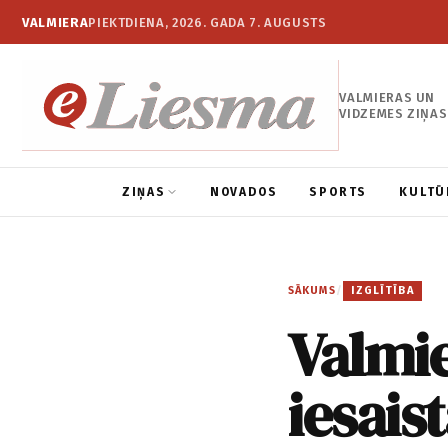
VALMIERA
PIEKTDIENA, 2026. GADA 7. AUGUSTS
VALMIERAS UN
VIDZEMES ZIŅAS
ZIŅAS
NOVADOS
SPORTS
KULTŪ
SĀKUMS
/
IZGLĪTĪBA
Valmi
iesais