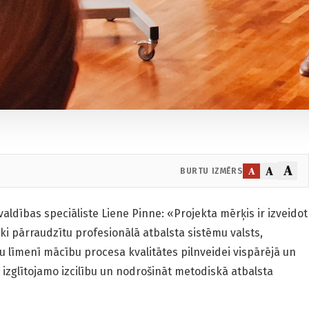
A
A
A
BURTU IZMĒRS
ldības speciāliste Liene Pinne: «Projekta mērķis ir izveidot
ski pārraudzītu profesionālā atbalsta sistēmu valsts,
žu līmenī mācību procesa kvalitātes pilnveidei vispārējā un
t izglītojamo izcilību un nodrošināt metodiskā atbalsta