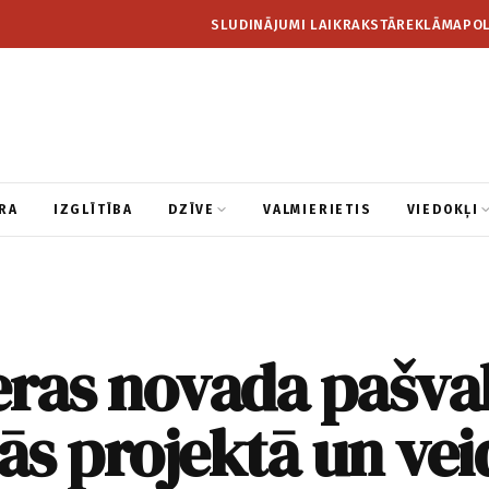
SLUDINĀJUMI LAIKRAKSTĀ
REKLĀMA
POL
RA
IZGLĪTĪBA
DZĪVE
VALMIERIETIS
VIEDOKĻI
eras novada pašva
tās projektā un vei