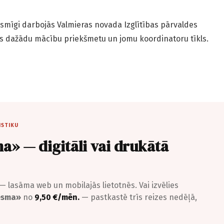
ksmīgi darbojās Valmieras novada Izglītības pārvaldes
s dažādu mācību priekšmetu un jomu koordinatoru tīkls.
ISTIKU
a» — digitāli vai drukātā
— lasāma web un mobilajās lietotnēs. Vai izvēlies
iesma»
no
9,50 €/mēn.
— pastkastē trīs reizes nedēļā,