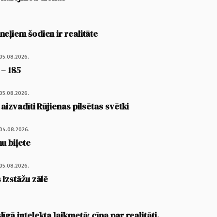
eļiem šodien ir realitāte
05.08.2026.
 – 185
05.08.2026.
 aizvadīti Rūjienas pilsētas svētki
04.08.2026.
u biļete
05.08.2026.
 Izstāžu zālē
īgā intelekta laikmetā: cīņa par realitāti,