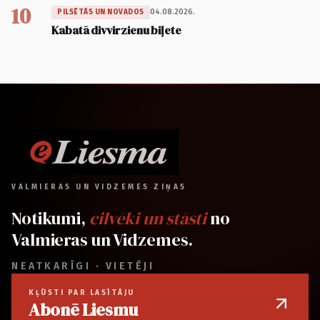
10
04.08.2026.
PILSĒTĀS UN NOVADOS
Kabatā divvirzienu biļete
VALMIERAS UN VIDZEMES ZIŅAS
Notikumi,
cilvēki un stāsti
no
Valmieras un Vidzemes.
NEATKARĪGI · VIETĒJI
KĻŪSTI PAR LASĪTĀJU
Abonē Liesmu