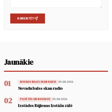
KOMENTĒT
Jaunākie
01
05.08.2026.
NOVADU BALSS SKAN RADIO
Novadu balss skan radio
02
05.08.2026.
PILSĒTĀS UN NOVADOS
Izstādes Rūjienas Izstāžu zālē