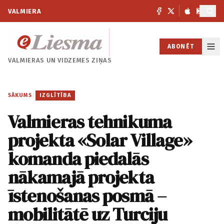
VALMIERA
ABONĒT
VALMIERAS UN
VIDZEMES ZIŅAS
SĀKUMS
/
IZGLĪTĪBA
Valmieras tehnikuma
projekta «Solar Village»
komanda piedalās
nākamajā projekta
īstenošanas posmā –
mobilitātē uz Turciju