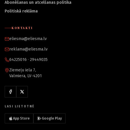
Abonēšanas un atcelšanas politika
Politiskā reklāma
KONTAKTI
eliesma@eliesma.lv
reklama@eliesma.lv
64225016 · 29449035
Ziemeļu iela 7,
Valmiera, LV-4201
LASI LIETOTNĒ
App Store
Google Play