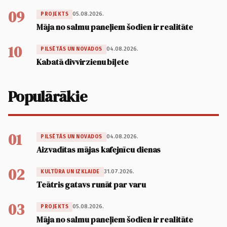
09
05.08.2026.
PROJEKTS
Māja no salmu paneļiem šodien ir realitāte
10
04.08.2026.
PILSĒTĀS UN NOVADOS
Kabatā divvirzienu biļete
Populārākie
01
04.08.2026.
PILSĒTĀS UN NOVADOS
Aizvadītas mājas kafejnīcu dienas
02
31.07.2026.
KULTŪRA UN IZKLAIDE
Teātris gatavs runāt par varu
03
05.08.2026.
PROJEKTS
Māja no salmu paneļiem šodien ir realitāte