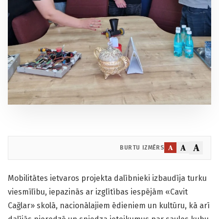
A
A
A
BURTU IZMĒRS
Mobilitātes ietvaros projekta dalībnieki izbaudīja turku
viesmīlību, iepazinās ar izglītības iespējām «Cavit
Cağlar» skolā, nacionālajiem ēdieniem un kultūru, kā arī