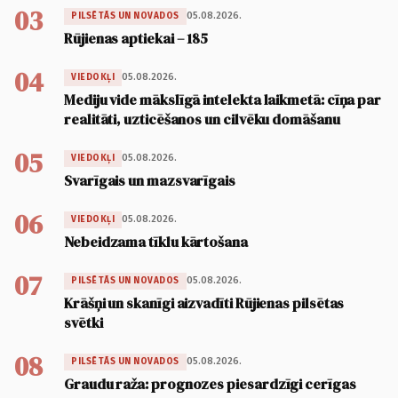
03
05.08.2026.
PILSĒTĀS UN NOVADOS
Rūjienas aptiekai – 185
04
05.08.2026.
VIEDOKĻI
Mediju vide mākslīgā intelekta laikmetā: cīņa par
realitāti, uzticēšanos un cilvēku domāšanu
05
05.08.2026.
VIEDOKĻI
Svarīgais un mazsvarīgais
06
05.08.2026.
VIEDOKĻI
Nebeidzama tīklu kārtošana
07
05.08.2026.
PILSĒTĀS UN NOVADOS
Krāšņi un skanīgi aizvadīti Rūjienas pilsētas
svētki
08
05.08.2026.
PILSĒTĀS UN NOVADOS
Graudu raža: prognozes piesardzīgi cerīgas