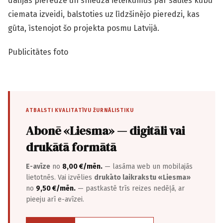
dalījās pieredzē un sniedza ieteikumus par saules kubu
ciemata izveidi, balstoties uz līdzšinējo pieredzi, kas
gūta, īstenojot šo projekta posmu Latvijā.
Publicitātes foto
ATBALSTI KVALITATĪVU ŽURNĀLISTIKU
Abonē «Liesma» — digitāli vai
drukātā formātā
E-avīze
no
8,00 €/mēn.
— lasāma web un mobilajās
lietotnēs. Vai izvēlies
drukāto laikrakstu «Liesma»
no
9,50 €/mēn.
— pastkastē trīs reizes nedēļā, ar
pieeju arī e-avīzei.