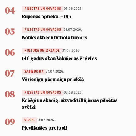
04
05.08.2026.
PILSĒTĀS UN NOVADOS
Rūjienas aptiekai – 185
05
31.07.2026.
PILSĒTĀS UN NOVADOS
Notiks aktieru futbola turnīrs
06
31.07.2026.
KULTŪRA UN IZKLAIDE
140 gadus skan Valmieras ērģeles
07
31.07.2026.
SABIEDRĪBA
Vērienīgu pārmaiņu priekšā
08
05.08.2026.
PILSĒTĀS UN NOVADOS
Krāšņi un skanīgi aizvadīti Rūjienas pilsētas
svētki
09
31.07.2026.
VIESIS
Pievilkušies pretpoli