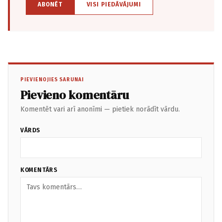
ABONĒT
VISI PIEDĀVĀJUMI
PIEVIENOJIES SARUNAI
Pievieno komentāru
Komentēt vari arī anonīmi — pietiek norādīt vārdu.
VĀRDS
KOMENTĀRS