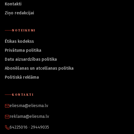
Kontakti
Ziņo redakcijai
NOTEIKUMI
Ētikas kodekss
Privātuma politika
Datu aizsardzības politika
Abonēšanas un atcelšanas politika
Politiskā reklāma
KONTAKTI
eliesma@eliesma.lv
reklama@eliesma.lv
64225016 · 29449035