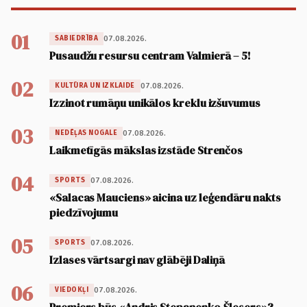
01
07.08.2026.
SABIEDRĪBA
Pusaudžu resursu centram Valmierā – 5!
02
07.08.2026.
KULTŪRA UN IZKLAIDE
Izzinot rumāņu unikālos kreklu izšuvumus
03
07.08.2026.
NEDĒĻAS NOGALE
Laikmetīgās mākslas izstāde Strenčos
04
07.08.2026.
SPORTS
«Salacas Mauciens» aicina uz leģendāru nakts
piedzīvojumu
05
07.08.2026.
SPORTS
Izlases vārtsargi nav glābēji Daliņā
06
07.08.2026.
VIEDOKĻI