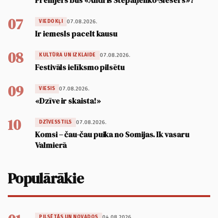
Premjers būs «Andris Stepaņenko-Šlesers»?
07
07.08.2026.
VIEDOKĻI
Ir iemesls pacelt kausu
08
07.08.2026.
KULTŪRA UN IZKLAIDE
Festivāls ielīksmo pilsētu
09
07.08.2026.
VIESIS
«Dzīve ir skaista!»
10
07.08.2026.
DZĪVESSTILS
Komsi – čau-čau puika no Somijas. Ik vasaru
Valmierā
Populārākie
04.08.2026.
PILSĒTĀS UN NOVADOS