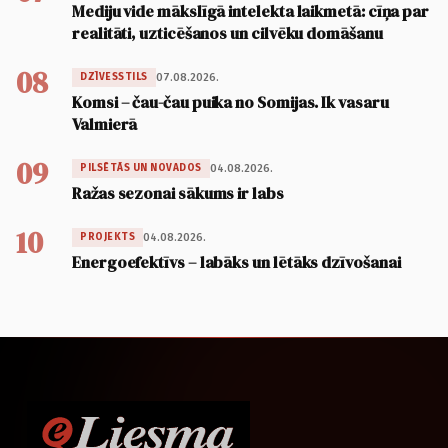
Mediju vide mākslīgā intelekta laikmetā: cīņa par
realitāti, uzticēšanos un cilvēku domāšanu
08
07.08.2026.
DZĪVESSTILS
Komsi – čau-čau puika no Somijas. Ik vasaru
Valmierā
09
04.08.2026.
PILSĒTĀS UN NOVADOS
Ražas sezonai sākums ir labs
10
04.08.2026.
PROJEKTS
Energoefektīvs – labāks un lētāks dzīvošanai