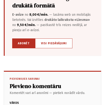
drukātā formātā
E-avīze
no
8,00 €/mēn.
— lasāma web un mobilajās
lietotnēs. Vai izvēlies
drukāto laikrakstu «Liesma»
no
9,50 €/mēn.
— pastkastē trīs reizes nedēļā, ar
pieeju arī e-avīzei.
ABONĒT
VISI PIEDĀVĀJUMI
PIEVIENOJIES SARUNAI
Pievieno komentāru
Komentēt vari arī anonīmi — pietiek norādīt vārdu.
VĀRDS