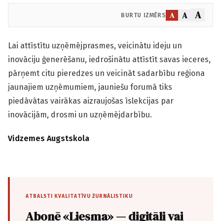
A
A
A
BURTU IZMĒRS
Lai attīstītu uzņēmējprasmes, veicinātu ideju un
inovāciju ģenerēšanu, iedrošinātu attīstīt savas ieceres,
pārņemt citu pieredzes un veicināt sadarbību reģiona
jaunajiem uzņēmumiem, jauniešu forumā tiks
piedāvātas vairākas aizraujošas īslekcijas par
inovācijām, drosmi un uzņēmējdarbību.
Vidzemes Augstskola
ATBALSTI KVALITATĪVU ŽURNĀLISTIKU
Abonē «Liesma» — digitāli vai