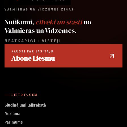
VALMIERAS UN VIDZEMES ZIŅAS
Notikumi,
cilvēki un stāsti
no
Valmieras un Vidzemes.
NEATKARĪGI · VIETĒJI
KĻŪSTI PAR LASĪTĀJU
Abonē Liesmu
LIETOTĀJIEM
Sludinājumi laikrakstā
Reklāma
Par mums