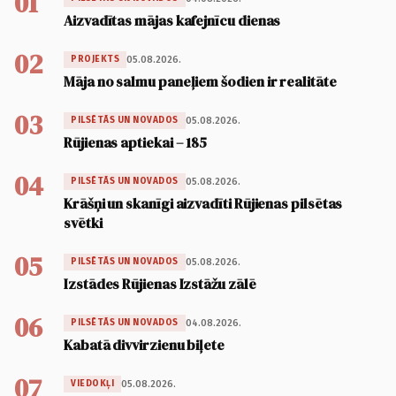
01
Aizvadītas mājas kafejnīcu dienas
02
05.08.2026.
PROJEKTS
Māja no salmu paneļiem šodien ir realitāte
03
05.08.2026.
PILSĒTĀS UN NOVADOS
Rūjienas aptiekai – 185
04
05.08.2026.
PILSĒTĀS UN NOVADOS
Krāšņi un skanīgi aizvadīti Rūjienas pilsētas
svētki
05
05.08.2026.
PILSĒTĀS UN NOVADOS
Izstādes Rūjienas Izstāžu zālē
06
04.08.2026.
PILSĒTĀS UN NOVADOS
Kabatā divvirzienu biļete
07
05.08.2026.
VIEDOKĻI