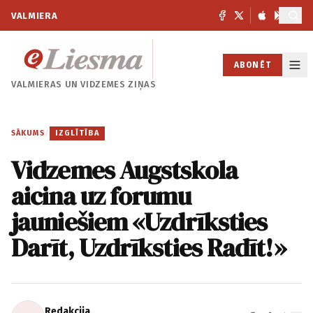
VALMIERA
ABONĒT
VALMIERAS UN
VIDZEMES ZIŅAS
SĀKUMS
/
IZGLĪTĪBA
Vidzemes Augstskola
aicina uz forumu
jauniešiem «Uzdrīksties
Darīt, Uzdrīksties Radīt!»
Redakcija