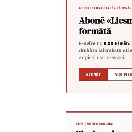
ATBALSTI KVALITATĪVU ŽURNĀL
Abonē «Liesm
formātā
E-avīze
no
8,00 €/mēn.
drukāto laikrakstu «L
ar pieeju arī e-avīzei.
ABONĒT
VISI PIE
PIEVIENOJIES SARUNAI