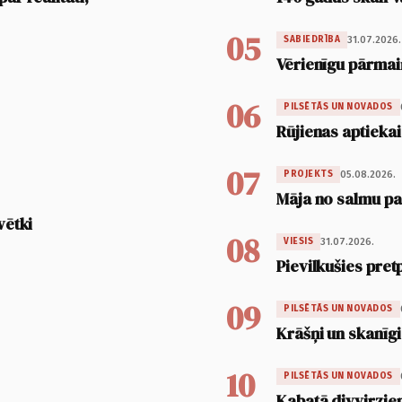
05
31.07.2026.
SABIEDRĪBA
Vērienīgu pārmai
06
PILSĒTĀS UN NOVADOS
Rūjienas aptiekai
07
05.08.2026.
PROJEKTS
Māja no salmu pan
vētki
08
31.07.2026.
VIESIS
Pievilkušies pret
09
PILSĒTĀS UN NOVADOS
Krāšņi un skanīgi
10
PILSĒTĀS UN NOVADOS
Kabatā divvirzien