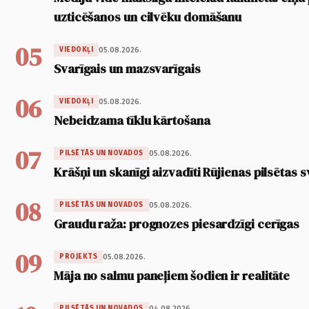
uzticēšanos un cilvēku domāšanu
05
05.08.2026.
VIEDOKĻI
Svarīgais un mazsvarīgais
06
05.08.2026.
VIEDOKĻI
Nebeidzama tīklu kārtošana
07
05.08.2026.
PILSĒTĀS UN NOVADOS
Krāšņi un skanīgi aizvadīti Rūjienas pilsētas s
08
05.08.2026.
PILSĒTĀS UN NOVADOS
Graudu raža: prognozes piesardzīgi cerīgas
09
05.08.2026.
PROJEKTS
Māja no salmu paneļiem šodien ir realitāte
04.08.2026.
PILSĒTĀS UN NOVADOS