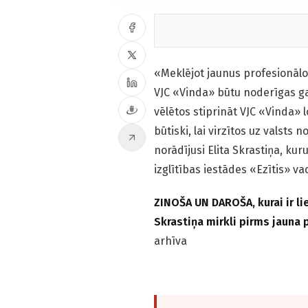
«Meklējot jaunus profesionālo
VJC «Vinda» būtu noderīgas ga
vēlētos stiprināt VJC «Vinda» 
būtiski, lai virzītos uz valsts
norādījusi Elita Skrastiņa, kur
izglītības iestādes «Ezītis» vad
ZINOŠA UN DAROŠA, kurai ir li
Skrastiņa mirkli pirms jauna
arhīva