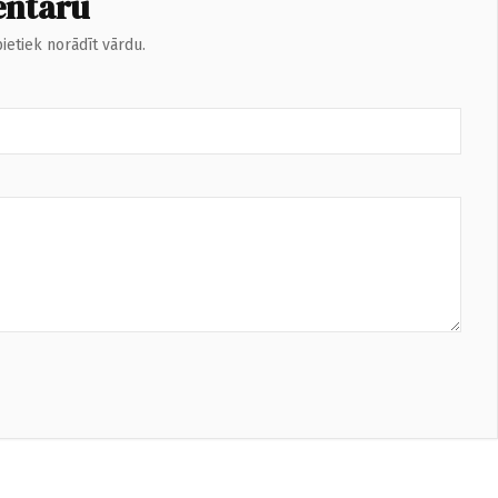
entāru
ietiek norādīt vārdu.