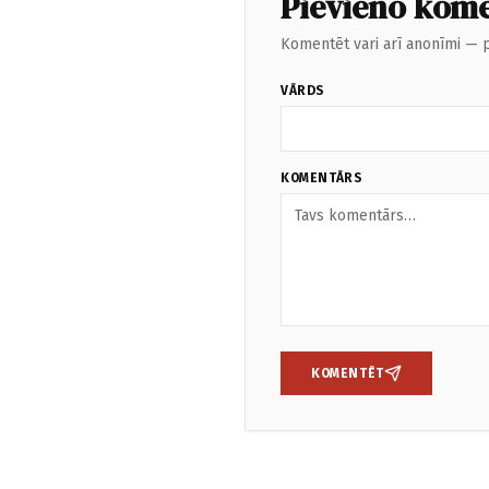
Pievieno kom
Komentēt vari arī anonīmi — p
VĀRDS
KOMENTĀRS
KOMENTĒT