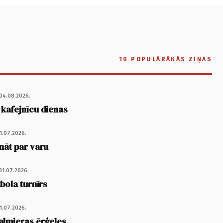
10 POPULĀRĀKĀS ZIŅAS
04.08.2026.
 kafejnīcu dienas
1.07.2026.
nāt par varu
31.07.2026.
tbola turnīrs
1.07.2026.
almieras ērģeles