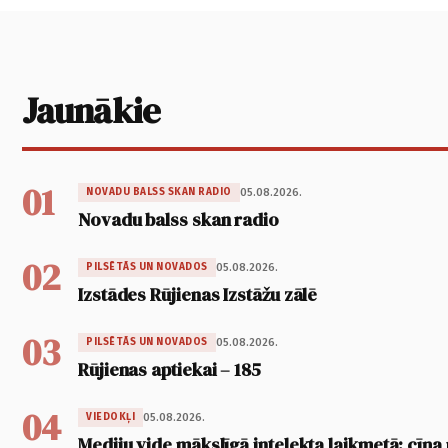
Jaunākie
01
05.08.2026.
NOVADU BALSS SKAN RADIO
Novadu balss skan radio
02
05.08.2026.
PILSĒTĀS UN NOVADOS
Izstādes Rūjienas Izstāžu zālē
03
05.08.2026.
PILSĒTĀS UN NOVADOS
Rūjienas aptiekai – 185
04
05.08.2026.
VIEDOKĻI
Mediju vide mākslīgā intelekta laikmetā: cīņa p