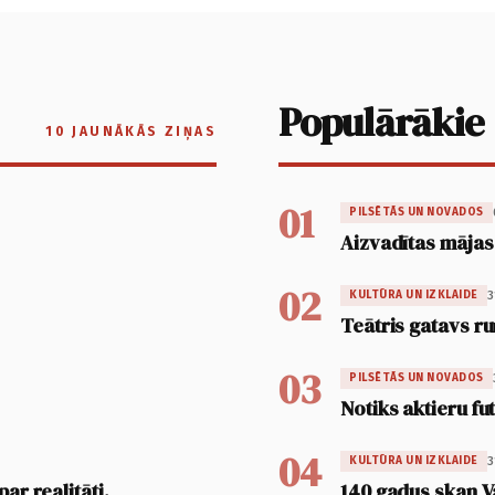
Populārākie
10 JAUNĀKĀS ZIŅAS
01
PILSĒTĀS UN NOVADOS
Aizvadītas mājas
02
3
KULTŪRA UN IZKLAIDE
Teātris gatavs ru
03
PILSĒTĀS UN NOVADOS
Notiks aktieru fu
04
3
KULTŪRA UN IZKLAIDE
ar realitāti,
140 gadus skan V