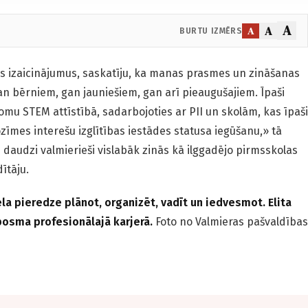
A
A
A
BURTU IZMĒRS
s izaicinājumus, saskatīju, ka manas prasmes un zināšanas
n bērniem, gan jauniešiem, gan arī pieaugušajiem. Īpaši
lomu STEM attīstībā, sadarbojoties ar PII un skolām, kas īpaši
 nozīmes interešu izglītības iestādes statusa iegūšanu,» tā
u daudzi valmierieši vislabāk zinās kā ilggadējo pirmsskolas
ītāju.
ela pieredze plānot, organizēt, vadīt un iedvesmot. Elita
 posma profesionālajā karjerā.
Foto no Valmieras pašvaldības