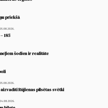
ņu priekšā
05.08.2026.
 – 185
eļiem šodien ir realitāte
poli
05.08.2026.
 aizvadīti Rūjienas pilsētas svētki
04.08.2026.
u biļete