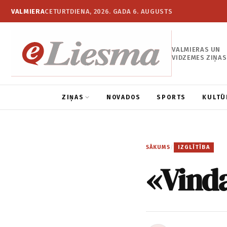
VALMIERA
CETURTDIENA, 2026. GADA 6. AUGUSTS
VALMIERAS UN
VIDZEMES ZIŅAS
ZIŅAS
NOVADOS
SPORTS
KULTŪ
SĀKUMS
/
IZGLĪTĪBA
«Vinda