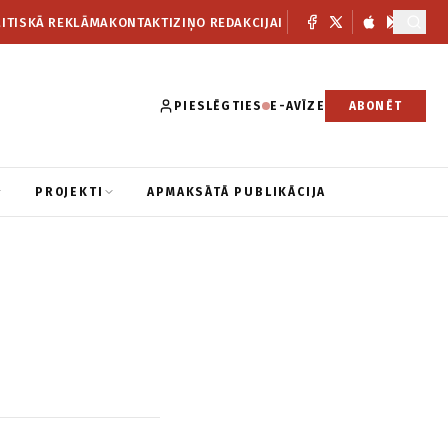
ITISKĀ REKLĀMA
KONTAKTI
ZIŅO REDAKCIJAI
PIESLĒGTIES
E-AVĪZE
ABONĒT
PROJEKTI
APMAKSĀTĀ PUBLIKĀCIJA