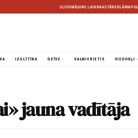
SLUDINĀJUMI LAIKRAKSTĀ
REKLĀMA
POL
RA
IZGLĪTĪBA
DZĪVE
VALMIERIETIS
VIEDOKĻI
i» jauna vadītāja