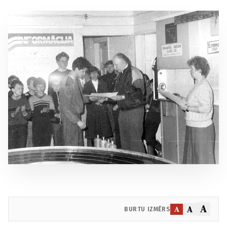
A
A
A
BURTU IZMĒRS