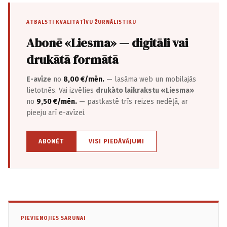
ATBALSTI KVALITATĪVU ŽURNĀLISTIKU
Abonē «Liesma» — digitāli vai
drukātā formātā
E-avīze
no
8,00 €/mēn.
— lasāma web un mobilajās
lietotnēs. Vai izvēlies
drukāto laikrakstu «Liesma»
no
9,50 €/mēn.
— pastkastē trīs reizes nedēļā, ar
pieeju arī e-avīzei.
ABONĒT
VISI PIEDĀVĀJUMI
PIEVIENOJIES SARUNAI