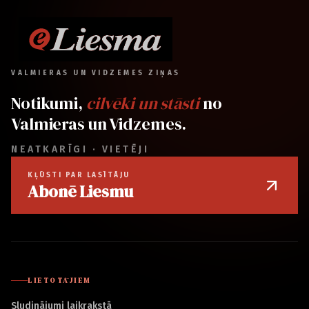
VALMIERAS UN VIDZEMES ZIŅAS
Notikumi,
cilvēki un stāsti
no
Valmieras un Vidzemes.
NEATKARĪGI · VIETĒJI
KĻŪSTI PAR LASĪTĀJU
Abonē Liesmu
LIETOTĀJIEM
Sludinājumi laikrakstā