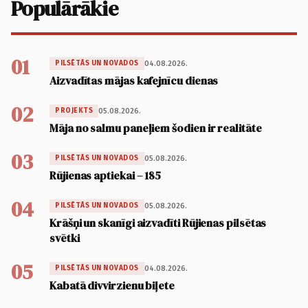
Populārākie
01
04.08.2026.
PILSĒTĀS UN NOVADOS
Aizvadītas mājas kafejnīcu dienas
02
05.08.2026.
PROJEKTS
Māja no salmu paneļiem šodien ir realitāte
03
05.08.2026.
PILSĒTĀS UN NOVADOS
Rūjienas aptiekai – 185
04
05.08.2026.
PILSĒTĀS UN NOVADOS
Krāšņi un skanīgi aizvadīti Rūjienas pilsētas
svētki
05
04.08.2026.
PILSĒTĀS UN NOVADOS
Kabatā divvirzienu biļete