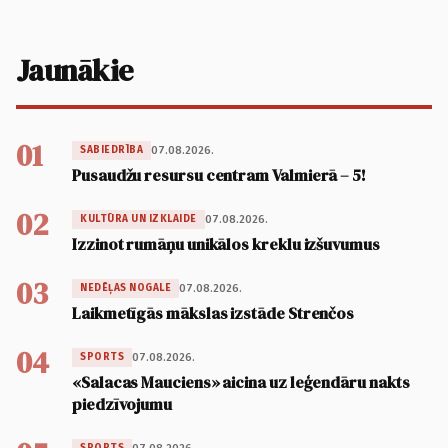
Jaunākie
01
07.08.2026.
SABIEDRĪBA
Pusaudžu resursu centram Valmierā – 5!
02
07.08.2026.
KULTŪRA UN IZKLAIDE
Izzinot rumāņu unikālos kreklu izšuvumus
03
07.08.2026.
NEDĒĻAS NOGALE
Laikmetīgās mākslas izstāde Strenčos
04
07.08.2026.
SPORTS
«Salacas Mauciens» aicina uz leģendāru nakts
piedzīvojumu