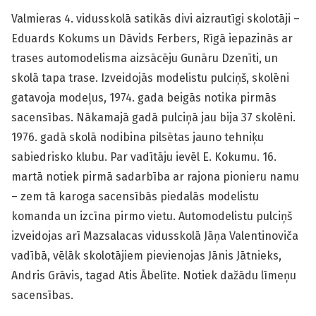
Valmieras 4. vidusskolā satikās divi aizrautīgi skolotāji –
Eduards Kokums un Dāvids Ferbers, Rīgā iepazinās ar
trases automodelisma aizsācēju Gunāru Dzenīti, un
skolā tapa trase. Izveidojās modelistu pulciņš, skolēni
gatavoja modeļus, 1974. gada beigās notika pirmās
sacensības. Nākamajā gadā pulciņā jau bija 37 skolēni.
1976. gadā skolā nodibina pilsētas jauno tehniķu
sabiedrisko klubu. Par vadītāju ievēl E. Kokumu. 16.
martā notiek pirmā sadarbība ar rajona pionieru namu
– zem tā karoga sacensībās piedalās modelistu
komanda un izcīna pirmo vietu. Automodelistu pulciņš
izveidojas arī Mazsalacas vidusskolā Jāņa Valentinoviča
vadībā, vēlāk skolotājiem pievienojas Jānis Jātnieks,
Andris Grāvis, tagad Atis Ābelīte. Notiek dažādu līmeņu
sacensības.