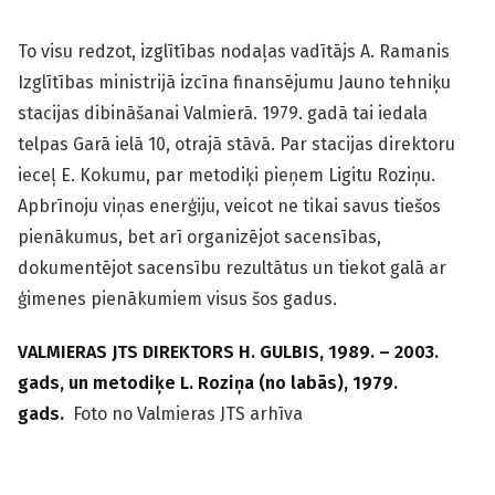
To visu redzot, izglītības nodaļas vadītājs A. Ramanis
Izglītības ministrijā izcīna finansējumu Jauno tehniķu
stacijas dibināšanai Valmierā. 1979. gadā tai iedala
telpas Garā ielā 10, otrajā stāvā. Par stacijas direktoru
ieceļ E. Kokumu, par metodiķi pieņem Ligitu Roziņu.
Apbrīnoju viņas enerģiju, veicot ne tikai savus tiešos
pienākumus, bet arī organizējot sacensības,
dokumentējot sacensību rezultātus un tiekot galā ar
ģimenes pienākumiem visus šos gadus.
VALMIERAS JTS DIREKTORS H. GULBIS, 1989. – 2003.
gads, un metodiķe L. Roziņa (no labās), 1979.
gads.
Foto no Valmieras JTS arhīva