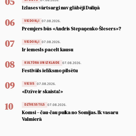
05
07.08.2026.
SPORTS
Izlases vārtsargi nav glābēji Daliņā
06
07.08.2026.
VIEDOKĻI
Premjers būs «Andris Stepaņenko-Šlesers»?
07
07.08.2026.
VIEDOKĻI
Ir iemesls pacelt kausu
08
07.08.2026.
KULTŪRA UN IZKLAIDE
Festivāls ielīksmo pilsētu
09
07.08.2026.
VIESIS
«Dzīve ir skaista!»
10
07.08.2026.
DZĪVESSTILS
Komsi – čau-čau puika no Somijas. Ik vasaru
Valmierā