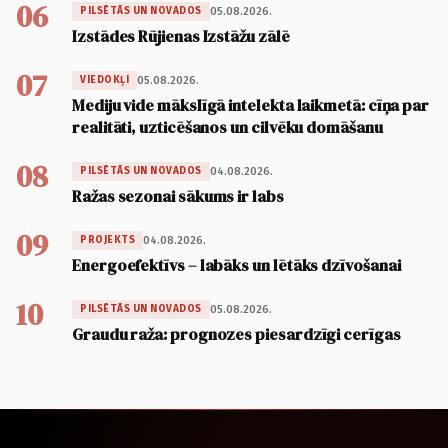
06
05.08.2026.
PILSĒTĀS UN NOVADOS
Izstādes Rūjienas Izstāžu zālē
07
05.08.2026.
VIEDOKĻI
Mediju vide mākslīgā intelekta laikmetā: cīņa par
realitāti, uzticēšanos un cilvēku domāšanu
08
04.08.2026.
PILSĒTĀS UN NOVADOS
Ražas sezonai sākums ir labs
09
04.08.2026.
PROJEKTS
Energoefektīvs – labāks un lētāks dzīvošanai
10
05.08.2026.
PILSĒTĀS UN NOVADOS
Graudu raža: prognozes piesardzīgi cerīgas