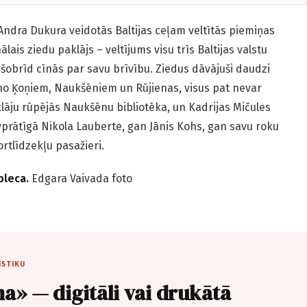
Andra Dukura veidotās Baltijas ceļam veltītās piemiņas
lais ziedu paklājs – veltījums visu trīs Baltijas valstu
s šobrīd cīnās par savu brīvību. Ziedus dāvājuši daudzi
 no Ķoņiem, Naukšēniem un Rūjienas, visus pat nevar
lāju rūpējās Naukšēnu bibliotēka, un Kadrijas Mičules
vprātīgā Nikola Lauberte, gan Jānis Kohs, gan savu roku
rtlīdzekļu pasažieri.
pleca.
Edgara Vaivada foto
ISTIKU
a» — digitāli vai drukātā