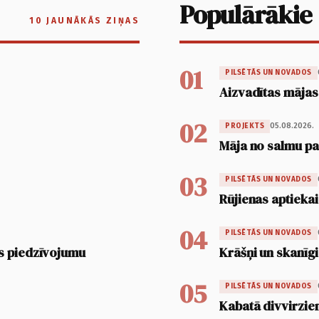
Populārākie
10 JAUNĀKĀS ZIŅAS
01
PILSĒTĀS UN NOVADOS
Aizvadītas mājas
02
05.08.2026.
PROJEKTS
Māja no salmu pan
03
PILSĒTĀS UN NOVADOS
Rūjienas aptiekai
04
PILSĒTĀS UN NOVADOS
s piedzīvojumu
Krāšņi un skanīgi
05
PILSĒTĀS UN NOVADOS
Kabatā divvirzien