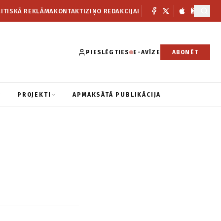
ITISKĀ REKLĀMA
KONTAKTI
ZIŅO REDAKCIJAI
PIESLĒGTIES
E-AVĪZE
ABONĒT
PROJEKTI
APMAKSĀTĀ PUBLIKĀCIJA