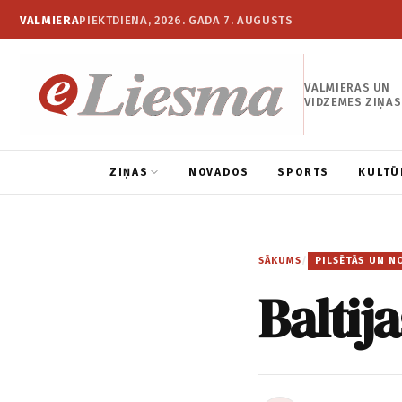
VALMIERA
PIEKTDIENA, 2026. GADA 7. AUGUSTS
VALMIERAS UN
VIDZEMES ZIŅAS
ZIŅAS
NOVADOS
SPORTS
KULTŪ
SĀKUMS
/
PILSĒTĀS UN N
Baltij