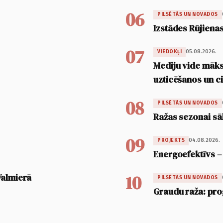
06
PILSĒTĀS UN NOVADOS
Izstādes Rūjienas
07
05.08.2026.
VIEDOKĻI
Mediju vide māksl
uzticēšanos un 
08
PILSĒTĀS UN NOVADOS
Ražas sezonai sā
09
04.08.2026.
PROJEKTS
Energoefektīvs –
10
Valmierā
PILSĒTĀS UN NOVADOS
Graudu raža: pro