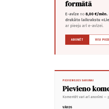
formātā
E-avīze
no
8,00 €/mēn.
drukāto laikrakstu «L
ar pieeju arī e-avīzei.
ABONĒT
VISI PIE
PIEVIENOJIES SARUNAI
Pievieno kom
Komentēt vari arī anonīmi — p
VĀRDS