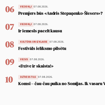
06
07.08.2026.
VIEDOKĻI
Premjers būs «Andris Stepaņenko-Šlesers»?
07
07.08.2026.
VIEDOKĻI
Ir iemesls pacelt kausu
08
07.08.2026.
KULTŪRA UN IZKLAIDE
Festivāls ielīksmo pilsētu
09
07.08.2026.
VIESIS
«Dzīve ir skaista!»
10
07.08.2026.
DZĪVESSTILS
Komsi – čau-čau puika no Somijas. Ik vasaru 