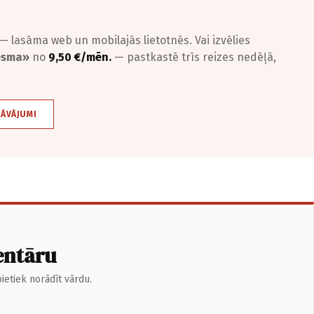
— lasāma web un mobilajās lietotnēs. Vai izvēlies
iesma»
no
9,50 €/mēn.
— pastkastē trīs reizes nedēļā,
DĀVĀJUMI
entāru
ietiek norādīt vārdu.