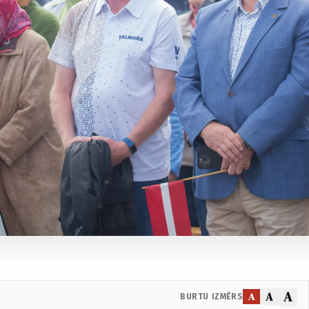
A
A
A
BURTU IZMĒRS