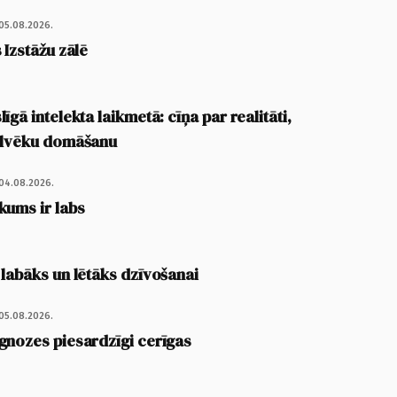
05.08.2026.
 Izstāžu zālē
īgā intelekta laikmetā: cīņa par realitāti,
cilvēku domāšanu
04.08.2026.
kums ir labs
 labāks un lētāks dzīvošanai
05.08.2026.
gnozes piesardzīgi cerīgas