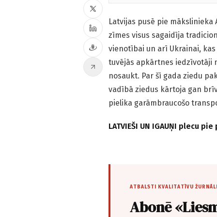
Latvijas pusē pie mākslinieka 
zīmes visus sagaidīja tradicionā
vienotībai un arī Ukrainai, ka
tuvējās apkārtnes iedzīvotāji
nosaukt. Par šī gada ziedu pak
vadībā ziedus kārtoja gan brī
pielika garāmbraucošo transpo
LATVIEŠI UN IGAUŅI plecu pie 
ATBALSTI KVALITATĪVU ŽURNĀL
Abonē «Liesm