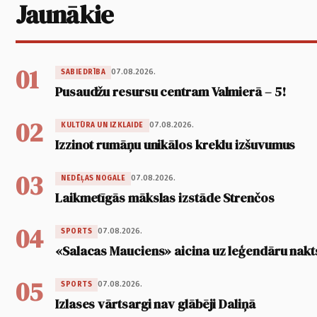
Jaunākie
01
07.08.2026.
SABIEDRĪBA
Pusaudžu resursu centram Valmierā – 5!
02
07.08.2026.
KULTŪRA UN IZKLAIDE
Izzinot rumāņu unikālos kreklu izšuvumus
03
07.08.2026.
NEDĒĻAS NOGALE
Laikmetīgās mākslas izstāde Strenčos
04
07.08.2026.
SPORTS
«Salacas Mauciens» aicina uz leģendāru nakt
05
07.08.2026.
SPORTS
Izlases vārtsargi nav glābēji Daliņā