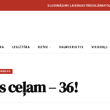
SLUDINĀJUMI LAIKRAKSTĀ
REKLĀMA
POL
RA
IZGLĪTĪBA
DZĪVE
VALMIERIETIS
VIEDOKĻI
OVADOS
as ceļam – 36!