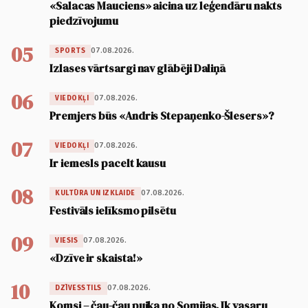
«Salacas Mauciens» aicina uz leģendāru nakts
piedzīvojumu
05
07.08.2026.
SPORTS
Izlases vārtsargi nav glābēji Daliņā
06
07.08.2026.
VIEDOKĻI
Premjers būs «Andris Stepaņenko-Šlesers»?
07
07.08.2026.
VIEDOKĻI
Ir iemesls pacelt kausu
08
07.08.2026.
KULTŪRA UN IZKLAIDE
Festivāls ielīksmo pilsētu
09
07.08.2026.
VIESIS
«Dzīve ir skaista!»
10
07.08.2026.
DZĪVESSTILS
Komsi – čau-čau puika no Somijas. Ik vasaru