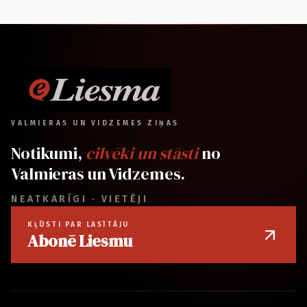
VALMIERAS UN VIDZEMES ZIŅAS
Notikumi,
cilvēki un stāsti
no
Valmieras un Vidzemes.
NEATKARĪGI · VIETĒJI
KĻŪSTI PAR LASĪTĀJU
Abonē Liesmu