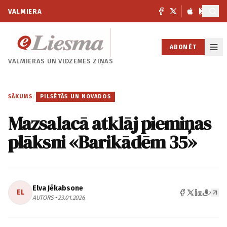
VALMIERA
ABONĒT
VALMIERAS UN
VIDZEMES ZIŅAS
SĀKUMS
/
PILSĒTĀS UN NOVADOS
Mazsalacā atklāj piemiņas
plāksni «Barikādēm 35»
Elva Jēkabsone
EL
AUTORS • 23.01.2026.