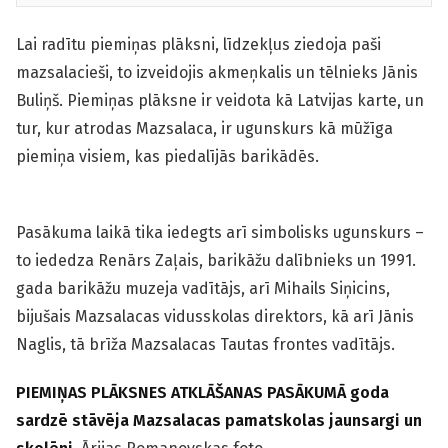
Lai radītu piemiņas plāksni, līdzekļus ziedoja paši
mazsalacieši, to izveidojis akmeņkalis un tēlnieks Jānis
Buliņš. Piemiņas plāksne ir veidota kā Latvijas karte, un
tur, kur atrodas Mazsalaca, ir ugunskurs kā mūžīga
piemiņa visiem, kas piedalījās barikādēs.
Pasākuma laikā tika iedegts arī simbolisks ugunskurs –
to iededza Renārs Zaļais, barikāžu dalībnieks un 1991.
gada barikāžu muzeja vadītājs, arī Mihails Siņicins,
bijušais Mazsalacas vidusskolas direktors, kā arī Jānis
Naglis, tā brīža Mazsalacas Tautas frontes vadītājs.
PIEMIŅAS PLĀKSNES ATKLĀŠANAS PASĀKUMĀ goda
sardzē stāvēja Mazsalacas pamatskolas jaunsargi un