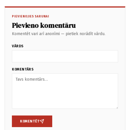
PIEVIENOJIES SARUNAI
Pievieno komentāru
Komentēt vari arī anonīmi — pietiek norādīt vārdu.
VĀRDS
KOMENTĀRS
KOMENTĒT