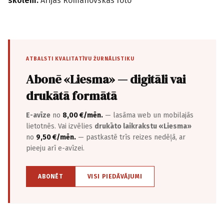
skolēni.
Ārijas Romanovskas foto
ATBALSTI KVALITATĪVU ŽURNĀLISTIKU
Abonē «Liesma» — digitāli vai
drukātā formātā
E-avīze
no
8,00 €/mēn.
— lasāma web un mobilajās
lietotnēs. Vai izvēlies
drukāto laikrakstu «Liesma»
no
9,50 €/mēn.
— pastkastē trīs reizes nedēļā, ar
pieeju arī e-avīzei.
ABONĒT
VISI PIEDĀVĀJUMI