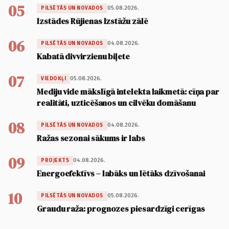
05
05.08.2026.
PILSĒTĀS UN NOVADOS
Izstādes Rūjienas Izstāžu zālē
06
04.08.2026.
PILSĒTĀS UN NOVADOS
Kabatā divvirzienu biļete
07
05.08.2026.
VIEDOKĻI
Mediju vide mākslīgā intelekta laikmetā: cīņa par
realitāti, uzticēšanos un cilvēku domāšanu
08
04.08.2026.
PILSĒTĀS UN NOVADOS
Ražas sezonai sākums ir labs
09
04.08.2026.
PROJEKTS
Energoefektīvs – labāks un lētāks dzīvošanai
10
05.08.2026.
PILSĒTĀS UN NOVADOS
Graudu raža: prognozes piesardzīgi cerīgas