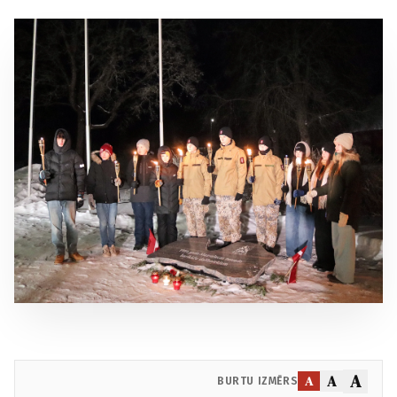
A
A
A
BURTU IZMĒRS