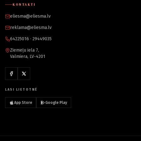
KONTAKTI
eliesma@eliesma.lv
reklama@eliesma.lv
64225016 · 29449035
Ziemeļu iela 7,
Valmiera, LV-4201
LASI LIETOTNĒ
App Store
Google Play