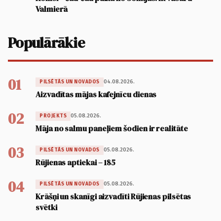
Valmierā
Populārākie
01
04.08.2026.
PILSĒTĀS UN NOVADOS
Aizvadītas mājas kafejnīcu dienas
02
05.08.2026.
PROJEKTS
Māja no salmu paneļiem šodien ir realitāte
03
05.08.2026.
PILSĒTĀS UN NOVADOS
Rūjienas aptiekai – 185
04
05.08.2026.
PILSĒTĀS UN NOVADOS
Krāšņi un skanīgi aizvadīti Rūjienas pilsētas
svētki