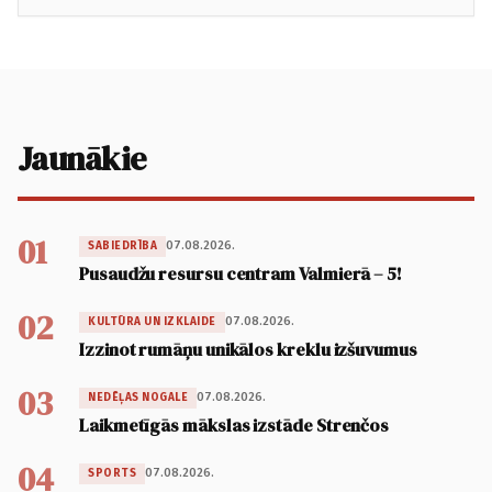
Jaunākie
01
07.08.2026.
SABIEDRĪBA
Pusaudžu resursu centram Valmierā – 5!
02
07.08.2026.
KULTŪRA UN IZKLAIDE
Izzinot rumāņu unikālos kreklu izšuvumus
03
07.08.2026.
NEDĒĻAS NOGALE
Laikmetīgās mākslas izstāde Strenčos
04
07.08.2026.
SPORTS