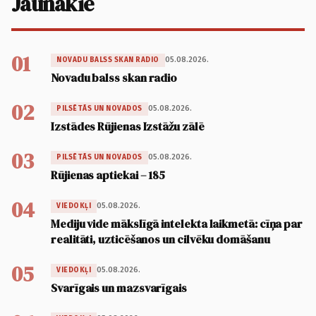
Jaunākie
01
05.08.2026.
NOVADU BALSS SKAN RADIO
Novadu balss skan radio
02
05.08.2026.
PILSĒTĀS UN NOVADOS
Izstādes Rūjienas Izstāžu zālē
03
05.08.2026.
PILSĒTĀS UN NOVADOS
Rūjienas aptiekai – 185
04
05.08.2026.
VIEDOKĻI
Mediju vide mākslīgā intelekta laikmetā: cīņa par
realitāti, uzticēšanos un cilvēku domāšanu
05
05.08.2026.
VIEDOKĻI
Svarīgais un mazsvarīgais