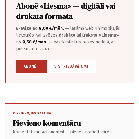
Abonē «Liesma» — digitāli vai
drukātā formātā
E-avīze
no
8,00 €/mēn.
— lasāma web un mobilajās
lietotnēs. Vai izvēlies
drukāto laikrakstu «Liesma»
no
9,50 €/mēn.
— pastkastē trīs reizes nedēļā, ar
pieeju arī e-avīzei.
ABONĒT
VISI PIEDĀVĀJUMI
PIEVIENOJIES SARUNAI
Pievieno komentāru
Komentēt vari arī anonīmi — pietiek norādīt vārdu.