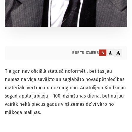
A
A
A
BURTU IZMĒRS
Tie gan nav oficiālā statusā noformēti, bet tas jau
nemazina viņa savākto un saglabāto novadpētniecības
materiālu vērtību un nozīmīgumu. Anatolijam Kindzulim
šogad apaļa jubileja – 100. dzimšanas diena, bet nu jau
vairāk nekā piecus gadus viņš zemes dzīvi vēro no
mākoņa maliņas.