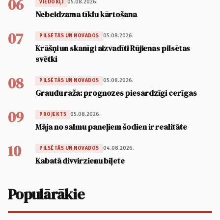
06
05.08.2026.
VIEDOKĻI
Nebeidzama tīklu kārtošana
07
05.08.2026.
PILSĒTĀS UN NOVADOS
Krāšņi un skanīgi aizvadīti Rūjienas pilsētas
svētki
08
05.08.2026.
PILSĒTĀS UN NOVADOS
Graudu raža: prognozes piesardzīgi cerīgas
09
05.08.2026.
PROJEKTS
Māja no salmu paneļiem šodien ir realitāte
10
04.08.2026.
PILSĒTĀS UN NOVADOS
Kabatā divvirzienu biļete
Populārākie