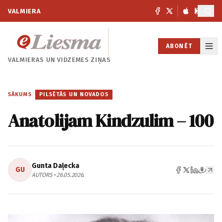
VALMIERA
ABONĒT
VALMIERAS UN
VIDZEMES ZIŅAS
SĀKUMS
/
PILSĒTĀS UN NOVADOS
Anatolijam Kindzulim – 100
Gunta Daļecka
GU
AUTORS • 26.05.2026.