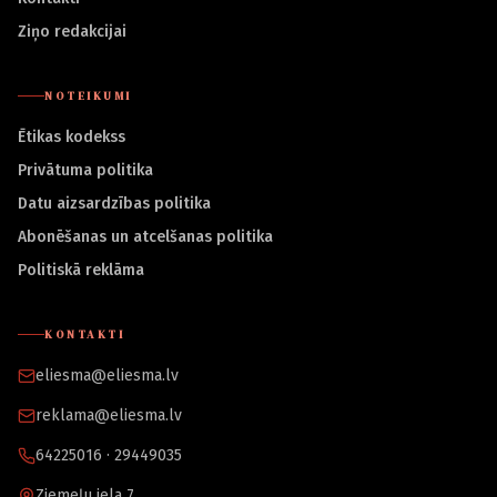
Ziņo redakcijai
NOTEIKUMI
Ētikas kodekss
Privātuma politika
Datu aizsardzības politika
Abonēšanas un atcelšanas politika
Politiskā reklāma
KONTAKTI
eliesma@eliesma.lv
reklama@eliesma.lv
64225016 · 29449035
Ziemeļu iela 7,