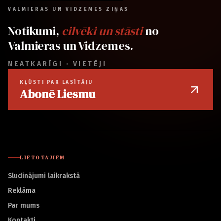
VALMIERAS UN VIDZEMES ZIŅAS
Notikumi,
cilvēki un stāsti
no
Valmieras un Vidzemes.
NEATKARĪGI · VIETĒJI
KĻŪSTI PAR LASĪTĀJU
Abonē Liesmu
LIETOTĀJIEM
Sludinājumi laikrakstā
Reklāma
Par mums
Kontakti