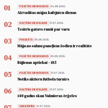
01
04.08.2026.
PILSĒTĀS UN NOVADOS
Aizvadītas mājas kafejnīcu dienas
02
31.07.2026.
KULTŪRA UN IZKLAIDE
Teātris gatavs runāt par varu
03
05.08.2026.
PROJEKTS
Māja no salmu paneļiem šodien ir realitāte
04
05.08.2026.
PILSĒTĀS UN NOVADOS
Rūjienas aptiekai – 185
05
31.07.2026.
PILSĒTĀS UN NOVADOS
Notiks aktieru futbola turnīrs
06
31.07.2026.
KULTŪRA UN IZKLAIDE
140 gadus skan Valmieras ērģeles
07
31.07.2026.
SABIEDRĪBA