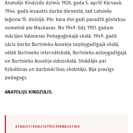
Anatolijs Kindzulis dzimis 1926. gada 5. aprīlī Kārsavā.
1944. gadā iesaukts darba dienestā, tad Latviešu
leģiona 15. divīzijā. Pēc kara divi gadi pavadīti gūstekņu
nometnē pie Maskavas. No 1949. līdz 1951. gadam
mācījies Valmieras Pedagoģiskajā skolā. 1949. gadā
sācis darbu Burtnieku Ausekļa septiņgadīgajā skolā,
vēlāk Burtnieku internātskolā, Burtnieku astoņgadīgajā
un Burtnieku Ausekļa vidusskolā. Strādājis par
fizkultūras un darbmācības skolotāju. Bija prasīgs
pedagogs.
ANATOLIJS KINDZULIS.
ATBALSTI KVALITATĪVU ŽURNĀLISTIKU