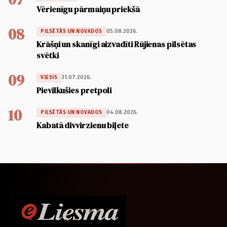
Vērienīgu pārmaiņu priekšā
08
05.08.2026.
PILSĒTĀS UN NOVADOS
Krāšņi un skanīgi aizvadīti Rūjienas pilsētas
svētki
09
31.07.2026.
VIESIS
Pievilkušies pretpoli
10
04.08.2026.
PILSĒTĀS UN NOVADOS
Kabatā divvirzienu biļete