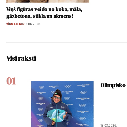
Viņš figūras veido no koka, māla,
gāzbetona, stikla un akmens!
VĪRU LIETAS
12.06.2026.
Visi raksti
01
Olimpisko 
13.03.2026.