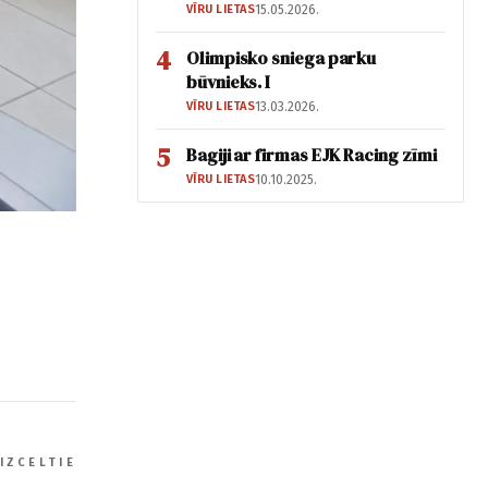
VĪRU LIETAS
15.05.2026.
4
Olimpisko sniega parku
būvnieks. I
VĪRU LIETAS
13.03.2026.
5
Bagiji ar firmas EJK Racing zīmi
VĪRU LIETAS
10.10.2025.
IZCELTIE