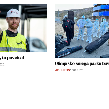
 to paveica!
Olimpisko sniega parku būvn
026.
VĪRU LIETAS
17.04.2026.