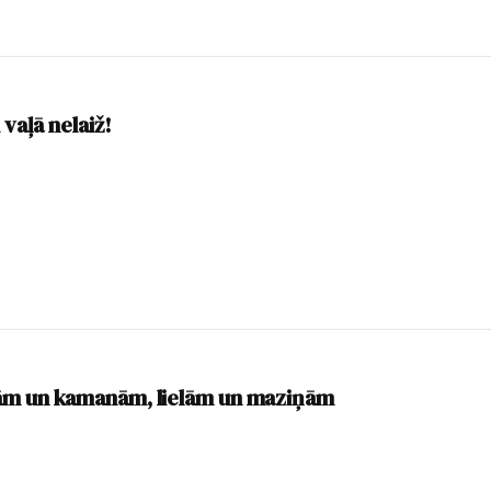
 vaļā nelaiž!
ām un kamanām, lielām un maziņām