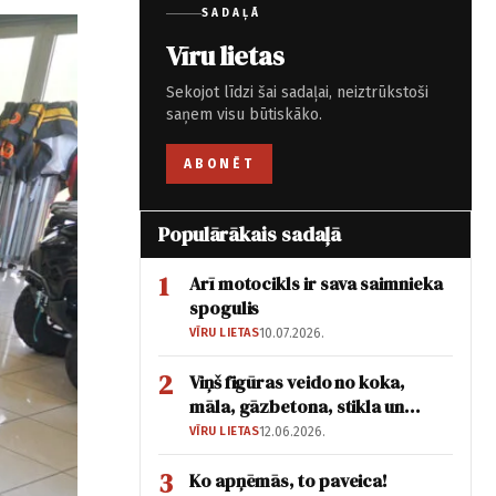
SADAĻĀ
Vīru lietas
Sekojot līdzi šai sadaļai, neiztrūkstoši
saņem visu būtiskāko.
ABONĒT
Populārākais sadaļā
1
Arī motocikls ir sava saimnieka
spogulis
VĪRU LIETAS
10.07.2026.
2
Viņš figūras veido no koka,
māla, gāzbetona, stikla un
akmens!
VĪRU LIETAS
12.06.2026.
3
Ko apņēmās, to paveica!