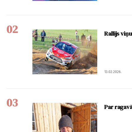
02
Rallijs viņu
13.02.2026.
03
Par ragav