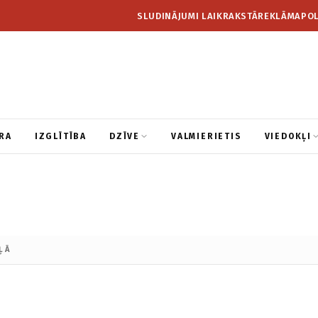
SLUDINĀJUMI LAIKRAKSTĀ
REKLĀMA
POL
RA
IZGLĪTĪBA
DZĪVE
VALMIERIETIS
VIEDOKĻI
ĻĀ