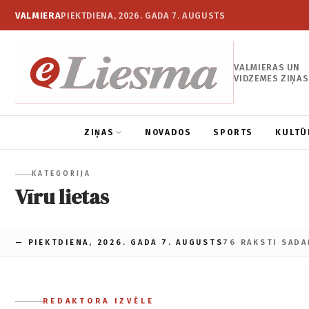
VALMIERA
PIEKTDIENA, 2026. GADA 7. AUGUSTS
VALMIERAS UN
VIDZEMES ZIŅAS
ZIŅAS
NOVADOS
SPORTS
KULTŪ
KATEGORIJA
Vīru lietas
— PIEKTDIENA, 2026. GADA 7. AUGUSTS
76 RAKSTI SADA
REDAKTORA IZVĒLE