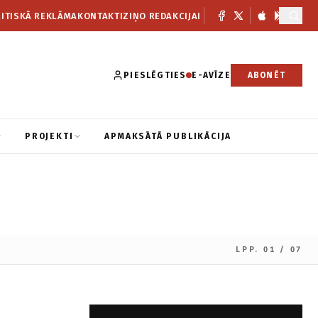
ITISKĀ REKLĀMA
KONTAKTI
ZIŅO REDAKCIJAI
PIESLĒGTIES
E-AVĪZE
ABONĒT
PROJEKTI
APMAKSĀTĀ PUBLIKĀCIJA
LPP. 01 / 07