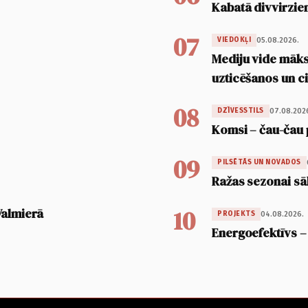
Kabatā divvirzien
07
05.08.2026.
VIEDOKĻI
Mediju vide māksl
uzticēšanos un 
08
07.08.202
DZĪVESSTILS
Komsi – čau-čau 
09
PILSĒTĀS UN NOVADOS
Ražas sezonai sā
10
Valmierā
04.08.2026.
PROJEKTS
Energoefektīvs –