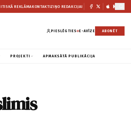
ITISKĀ REKLĀMA
KONTAKTI
ZIŅO REDAKCIJAI
PIESLĒGTIES
E-AVĪZE
ABONĒT
PROJEKTI
APMAKSĀTĀ PUBLIKĀCIJA
slimis