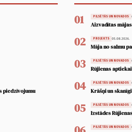
01
PILSĒTĀS UN NOVADOS
Aizvadītas mājas
02
05.08.2026.
PROJEKTS
Māja no salmu pan
03
PILSĒTĀS UN NOVADOS
Rūjienas aptiekai
04
PILSĒTĀS UN NOVADOS
s piedzīvojumu
Krāšņi un skanīgi
05
PILSĒTĀS UN NOVADOS
Izstādes Rūjienas
06
PILSĒTĀS UN NOVADOS