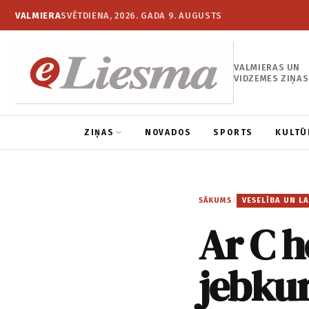
VALMIERA
SVĒTDIENA, 2026. GADA 9. AUGUSTS
VALMIERAS UN
VIDZEMES ZIŅAS
ZIŅAS
NOVADOS
SPORTS
KULTŪ
SĀKUMS
/
VESELĪBA UN LA
Ar C h
jebku