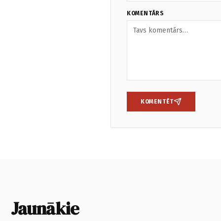
KOMENTĀRS
KOMENTĒT
Jaunākie