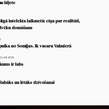
u biļete
īgā intelekta laikmetā: cīņa par realitāti,
cilvēku domāšanu
6.
puika no Somijas. Ik vasaru Valmierā
04.08.2026.
kums ir labs
 labāks un lētāks dzīvošanai