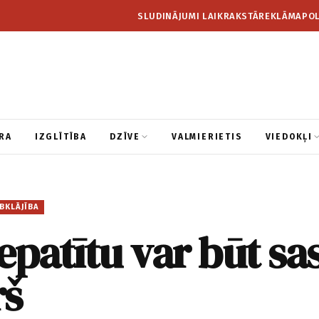
SLUDINĀJUMI LAIKRAKSTĀ
REKLĀMA
POL
RA
IZGLĪTĪBA
DZĪVE
VALMIERIETIS
VIEDOKĻI
BKLĀJĪBA
epatītu var būt sa
rš