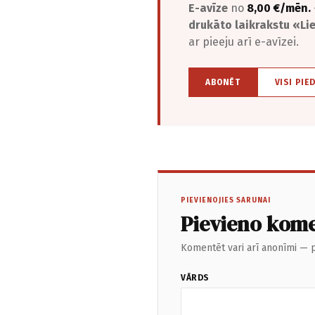
E-avīze
no
8,00 €/mēn.
drukāto laikrakstu «L
ar pieeju arī e-avīzei.
ABONĒT
VISI PIE
PIEVIENOJIES SARUNAI
Pievieno kom
Komentēt vari arī anonīmi — p
VĀRDS