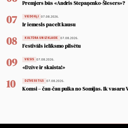
Premjers būs «Andris Stepaņenko-Šlesers»?
07
07.08.2026.
VIEDOKĻI
Ir iemesls pacelt kausu
08
07.08.2026.
KULTŪRA UN IZKLAIDE
Festivāls ielīksmo pilsētu
09
07.08.2026.
VIESIS
«Dzīve ir skaista!»
10
07.08.2026.
DZĪVESSTILS
Komsi – čau-čau puika no Somijas. Ik vasaru 