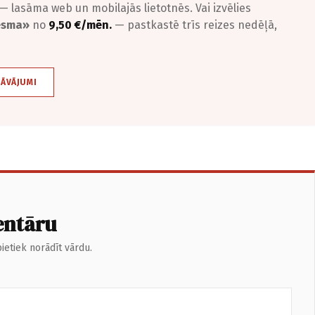
— lasāma web un mobilajās lietotnēs. Vai izvēlies
iesma»
no
9,50 €/mēn.
— pastkastē trīs reizes nedēļā,
DĀVĀJUMI
entāru
ietiek norādīt vārdu.