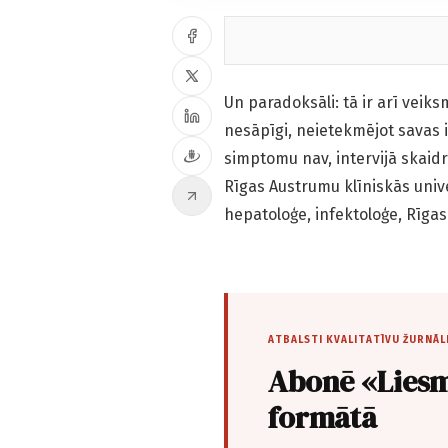
Un paradoksāli: tā ir arī veiks
nesāpīgi, neietekmējot savas i
simptomu nav, intervijā skaidr
Rīgas Austrumu klīniskās unive
hepatoloģe, infektoloģe, Rīgas
ATBALSTI KVALITATĪVU ŽURNĀL
Abonē «Liesm
formātā