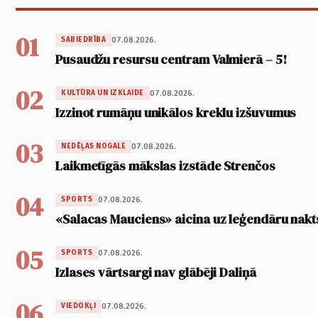
01
07.08.2026.
SABIEDRĪBA
Pusaudžu resursu centram Valmierā – 5!
02
07.08.2026.
KULTŪRA UN IZKLAIDE
Izzinot rumāņu unikālos kreklu izšuvumus
03
07.08.2026.
NEDĒĻAS NOGALE
Laikmetīgās mākslas izstāde Strenčos
04
07.08.2026.
SPORTS
«Salacas Mauciens» aicina uz leģendāru nakt
05
07.08.2026.
SPORTS
Izlases vārtsargi nav glābēji Daliņā
06
07.08.2026.
VIEDOKĻI