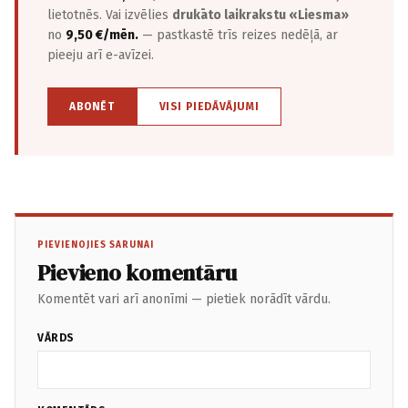
lietotnēs. Vai izvēlies
drukāto laikrakstu «Liesma»
no
9,50 €/mēn.
— pastkastē trīs reizes nedēļā, ar
pieeju arī e-avīzei.
ABONĒT
VISI PIEDĀVĀJUMI
PIEVIENOJIES SARUNAI
Pievieno komentāru
Komentēt vari arī anonīmi — pietiek norādīt vārdu.
VĀRDS