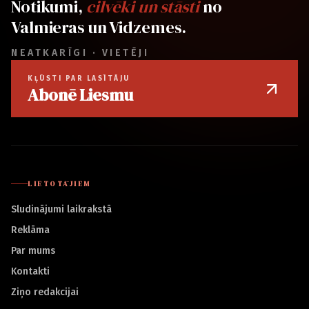
Notikumi,
cilvēki un stāsti
no
Valmieras un Vidzemes.
NEATKARĪGI · VIETĒJI
KĻŪSTI PAR LASĪTĀJU
Abonē Liesmu
LIETOTĀJIEM
Sludinājumi laikrakstā
Reklāma
Par mums
Kontakti
Ziņo redakcijai