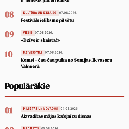
Ir iemesls pacelt kausu
08
07.08.2026.
KULTŪRA UN IZKLAIDE
Festivāls ielīksmo pilsētu
09
07.08.2026.
VIESIS
«Dzīve ir skaista!»
10
07.08.2026.
DZĪVESSTILS
Komsi – čau-čau puika no Somijas. Ik vasaru
Valmierā
Populārākie
01
04.08.2026.
PILSĒTĀS UN NOVADOS
Aizvadītas mājas kafejnīcu dienas
05.08.2026.
PROJEKTS