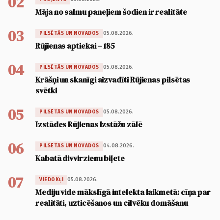
02
Māja no salmu paneļiem šodien ir realitāte
03
05.08.2026.
PILSĒTĀS UN NOVADOS
Rūjienas aptiekai – 185
04
05.08.2026.
PILSĒTĀS UN NOVADOS
Krāšņi un skanīgi aizvadīti Rūjienas pilsētas
svētki
05
05.08.2026.
PILSĒTĀS UN NOVADOS
Izstādes Rūjienas Izstāžu zālē
06
04.08.2026.
PILSĒTĀS UN NOVADOS
Kabatā divvirzienu biļete
07
05.08.2026.
VIEDOKĻI
Mediju vide mākslīgā intelekta laikmetā: cīņa par
realitāti, uzticēšanos un cilvēku domāšanu