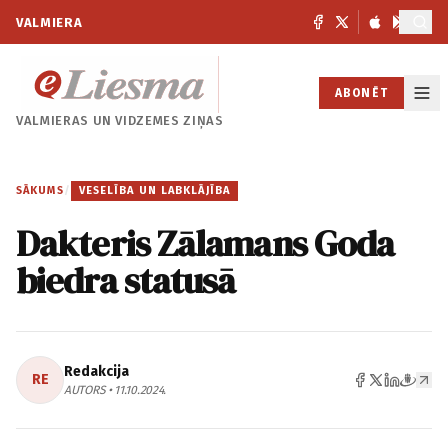
VALMIERA
ABONĒT
VALMIERAS UN
VIDZEMES ZIŅAS
SĀKUMS
/
VESELĪBA UN LABKLĀJĪBA
Dakteris Zālamans Goda
biedra statusā
Redakcija
RE
AUTORS • 11.10.2024.