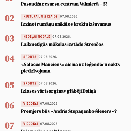
Pusaudžu resursu centram Valmierā – 5!
02
07.08.2026.
KULTŪRA UN IZKLAIDE
Izzinot rumāņu unikālos kreklu izšuvumus
03
07.08.2026.
NEDĒĻAS NOGALE
Laikmetīgās mākslas izstāde Strenčos
04
07.08.2026.
SPORTS
«Salacas Mauciens» aicina uz leģendāru nakts
piedzīvojumu
05
07.08.2026.
SPORTS
Izlases vārtsargi nav glābēji Daliņā
06
07.08.2026.
VIEDOKĻI
Premjers būs «Andris Stepaņenko-Šlesers»?
07
07.08.2026.
VIEDOKĻI