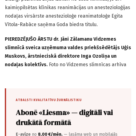
kaimiņpilsētas klīnikas reanimācijas un anestezioloģijas
nodaļas virsārste anestezioloģe reanimatoloģe Egita
Vītola-Rabāce saņēma Goda biedra titulu.
PIEREDZĒJUŠO ĀRSTU dr. Jāni Zālamanu Vidzemes
slimnīcā sveica uzņēmuma valdes priekšsēdētājs Uģis
Muskovs, ārstnieciskā direktore Inga Ozoliņa un
nodaļas kolektīvs.
Foto no Vidzemes slimnīcas arhīva
ATBALSTI KVALITATĪVU ŽURNĀLISTIKU
Abonē «Liesma» — digitāli vai
drukātā formātā
E-avīze
no
8,00 €/mēn.
— lasāma web un mobilajās