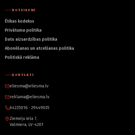
NOTEIKUMI
Ētikas kodekss
Privātuma politika
Datu aizsardzības politika
Abonēšanas un atcelšanas politika
Politiskā reklāma
KONTAKTI
eliesma@eliesma.lv
reklama@eliesma.lv
64225016 · 29449035
Ziemeļu iela 7,
Valmiera, LV-4201