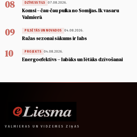
08
07.08.2026.
DZĪVESSTILS
Komsi – čau-čau puika no Somijas. Ik vasaru
Valmierā
09
04.08.2026.
PILSĒTĀS UN NOVADOS
Ražas sezonai sākums ir labs
10
04.08.2026.
PROJEKTS
Energoefektīvs – labāks un lētāks dzīvošanai
VALMIERAS UN VIDZEMES ZIŅAS