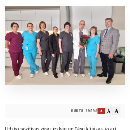
A
A
A
BURTU IZMĒRS
Līdzīgi pozitīvas ziņas izskan no Cēsu klīnikas, jo arī