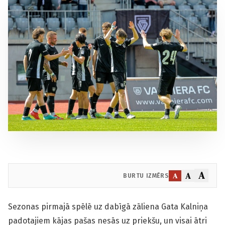
A
A
A
BURTU IZMĒRS
Sezonas pirmajā spēlē uz dabīgā zāliena Gata Kalniņa
padotajiem kājas pašas nesās uz priekšu, un visai ātri