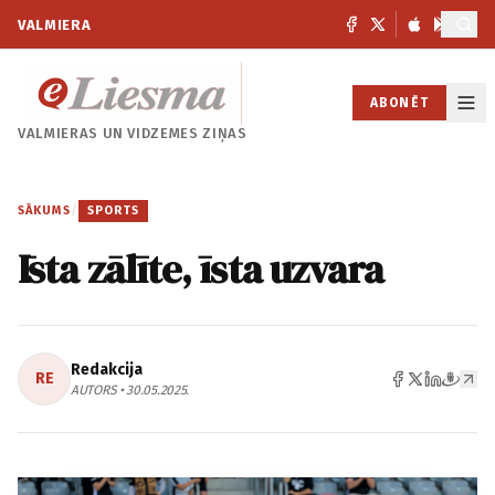
VALMIERA
ABONĒT
VALMIERAS UN
VIDZEMES ZIŅAS
SĀKUMS
/
SPORTS
Īsta zālīte, īsta uzvara
Redakcija
RE
AUTORS • 30.05.2025.