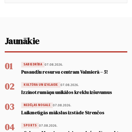
Jaunākie
01
07.08.2026.
SABIEDRĪBA
Pusaudžu resursu centram Valmierā – 5!
02
07.08.2026.
KULTŪRA UN IZKLAIDE
Izzinot rumāņu unikālos kreklu izšuvumus
03
07.08.2026.
NEDĒĻAS NOGALE
Laikmetīgās mākslas izstāde Strenčos
04
07.08.2026.
SPORTS