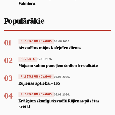
Valmierā
Populārākie
01
04.08.2026.
PILSĒTĀS UN NOVADOS
Aizvadītas mājas kafejnīcu dienas
02
05.08.2026.
PROJEKTS
Māja no salmu paneļiem šodien ir realitāte
03
05.08.2026.
PILSĒTĀS UN NOVADOS
Rūjienas aptiekai – 185
04
05.08.2026.
PILSĒTĀS UN NOVADOS
Krāšņi un skanīgi aizvadīti Rūjienas pilsētas
svētki