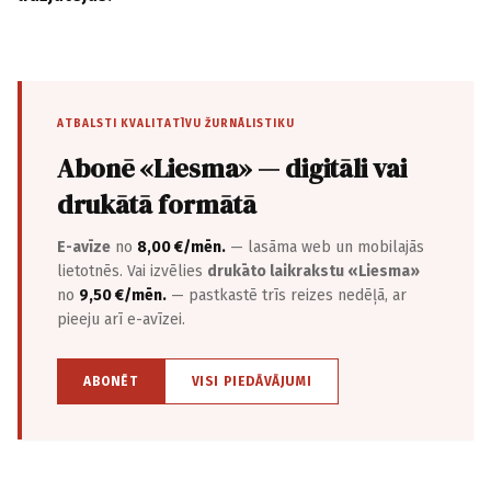
ATBALSTI KVALITATĪVU ŽURNĀLISTIKU
Abonē «Liesma» — digitāli vai
drukātā formātā
E-avīze
no
8,00 €/mēn.
— lasāma web un mobilajās
lietotnēs. Vai izvēlies
drukāto laikrakstu «Liesma»
no
9,50 €/mēn.
— pastkastē trīs reizes nedēļā, ar
pieeju arī e-avīzei.
ABONĒT
VISI PIEDĀVĀJUMI