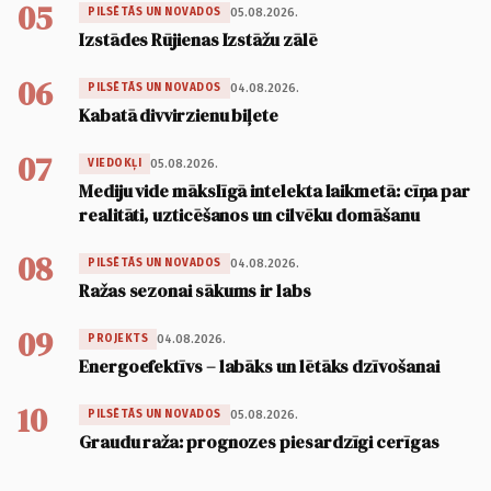
05
05.08.2026.
PILSĒTĀS UN NOVADOS
Izstādes Rūjienas Izstāžu zālē
06
04.08.2026.
PILSĒTĀS UN NOVADOS
Kabatā divvirzienu biļete
07
05.08.2026.
VIEDOKĻI
Mediju vide mākslīgā intelekta laikmetā: cīņa par
realitāti, uzticēšanos un cilvēku domāšanu
08
04.08.2026.
PILSĒTĀS UN NOVADOS
Ražas sezonai sākums ir labs
09
04.08.2026.
PROJEKTS
Energoefektīvs – labāks un lētāks dzīvošanai
10
05.08.2026.
PILSĒTĀS UN NOVADOS
Graudu raža: prognozes piesardzīgi cerīgas