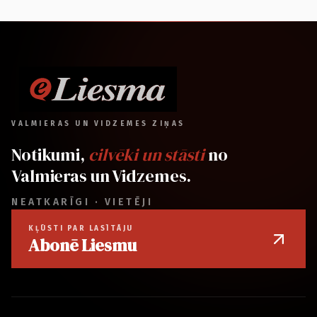
VALMIERAS UN VIDZEMES ZIŅAS
Notikumi,
cilvēki un stāsti
no
Valmieras un Vidzemes.
NEATKARĪGI · VIETĒJI
KĻŪSTI PAR LASĪTĀJU
Abonē Liesmu