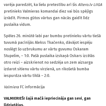
varēja paredzēt, ka lielu pretestību arī šis
Altero.lv LIIGA
pretinieks Valmieras komandai diez vai būs spējīgs
izrādīt. Pirmos gūtos vārtus gan nācās gaidīt līdz
puslaika vidum.
Spēles 26. minūtē labi par bumbu pretinieku vārtu tiešā
tuvumā pacīnījās Alekss Tkačenko, dāvājot iespēju
noslēgt šo uzbrukumu ar vārtu guvumu Oskaram
Stupelim, – 1:0. Pašā puslaika izskaņā Oskars izcēlās
otro reizi – aizskrienot no sedzēja un zem aizsarga
izdarot sitienu vārtu virzienā, un rikošetā bumba
iespurdza vārtu tīklā – 2:0.
Valmiera
FC informācija
VALMIERIEŠI šajā mačā iepriecināja gan sevi, gan
līdzjutējus.