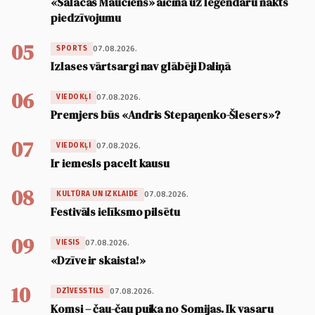
«Salacas Mauciens» aicina uz leģendāru nakts
piedzīvojumu
05
07.08.2026.
SPORTS
Izlases vārtsargi nav glābēji Daliņā
06
07.08.2026.
VIEDOKĻI
Premjers būs «Andris Stepaņenko-Šlesers»?
07
07.08.2026.
VIEDOKĻI
Ir iemesls pacelt kausu
08
07.08.2026.
KULTŪRA UN IZKLAIDE
Festivāls ielīksmo pilsētu
09
07.08.2026.
VIESIS
«Dzīve ir skaista!»
10
07.08.2026.
DZĪVESSTILS
Komsi – čau-čau puika no Somijas. Ik vasaru