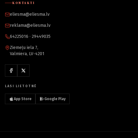
KONTAKTI
eliesma@eliesma.lv
reklama@eliesma.lv
64225016 · 29449035
Ziemeļu iela 7,
Valmiera, LV-4201
LASI LIETOTNĒ
App Store
Google Play