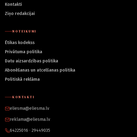
Kontakti
Ziņo redakcijai
NOTEIKUMI
Ētikas kodekss
Privātuma politika
Datu aizsardzības politika
Abonēšanas un atcelšanas politika
Politiskā reklāma
KONTAKTI
eliesma@eliesma.lv
reklama@eliesma.lv
64225016 · 29449035