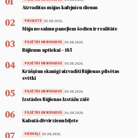
01
Aizvadītas mājas kafejnīcu dienas
02
05.08.2026.
PROJEKTS
Māja no salmu paneļiem šodien ir realitāte
03
05.08.2026.
PILSĒTĀS UN NOVADOS
Rūjienas aptiekai – 185
04
05.08.2026.
PILSĒTĀS UN NOVADOS
Krāšņi un skanīgi aizvadīti Rūjienas pilsētas
svētki
05
05.08.2026.
PILSĒTĀS UN NOVADOS
Izstādes Rūjienas Izstāžu zālē
06
04.08.2026.
PILSĒTĀS UN NOVADOS
Kabatā divvirzienu biļete
07
05.08.2026.
VIEDOKĻI