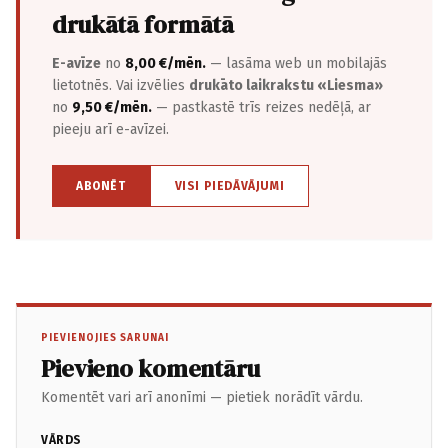
drukātā formātā
E-avīze
no
8,00 €/mēn.
— lasāma web un mobilajās
lietotnēs. Vai izvēlies
drukāto laikrakstu «Liesma»
no
9,50 €/mēn.
— pastkastē trīs reizes nedēļā, ar
pieeju arī e-avīzei.
ABONĒT
VISI PIEDĀVĀJUMI
PIEVIENOJIES SARUNAI
Pievieno komentāru
Komentēt vari arī anonīmi — pietiek norādīt vārdu.
VĀRDS