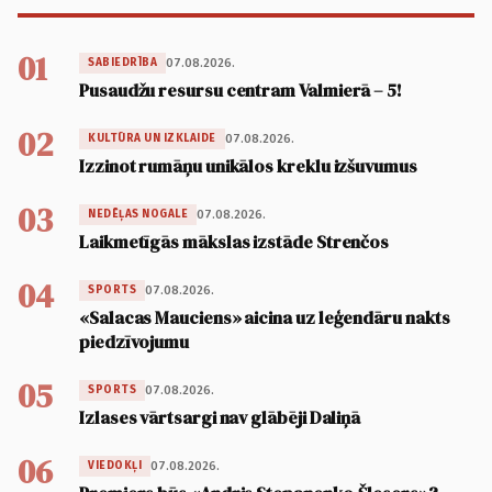
01
07.08.2026.
SABIEDRĪBA
Pusaudžu resursu centram Valmierā – 5!
02
07.08.2026.
KULTŪRA UN IZKLAIDE
Izzinot rumāņu unikālos kreklu izšuvumus
03
07.08.2026.
NEDĒĻAS NOGALE
Laikmetīgās mākslas izstāde Strenčos
04
07.08.2026.
SPORTS
«Salacas Mauciens» aicina uz leģendāru nakts
piedzīvojumu
05
07.08.2026.
SPORTS
Izlases vārtsargi nav glābēji Daliņā
06
07.08.2026.
VIEDOKĻI