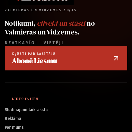
VALMIERAS UN VIDZEMES ZIŅAS
Notikumi,
cilvēki un stāsti
no
Valmieras un Vidzemes.
NEATKARĪGI · VIETĒJI
KĻŪSTI PAR LASĪTĀJU
Abonē Liesmu
LIETOTĀJIEM
Sludinājumi laikrakstā
Reklāma
Par mums