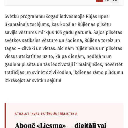
Svētku programmu šogad iedvesmojis Rūjas upes
līkumainais tecējums, kas kopā ar Rūjienas pilsētu
savijis vēstures mirkļus 105 gadu garumā. Šajos pilsētas
svētkos satiksies vēsture un šodiena, Rūjiena toreiz un
tagad – cilvēki un vietas. Aicinām rūjieniešus un pilsētas
viesus atskatīties uz to, kā pa dienām, nedēļām un
gadiem pilsēta un tās iedzīvotāji ir mainījušies, novērtēt
tradīcijas un svinēt dzīvi šodien, ikdienas rāmo plūdumu
izkrāsojot ar svētku sajūtu!
ATBALSTI KVALITATĪVU ŽURNĀLISTIKU
Abonē «Liesma» — digitāli vai