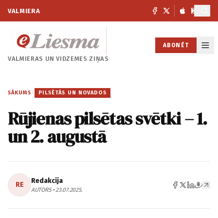
VALMIERA
ABONĒT
VALMIERAS UN
VIDZEMES ZIŅAS
SĀKUMS
/
PILSĒTĀS UN NOVADOS
Rūjienas pilsētas svētki – 1.
un 2. augustā
Redakcija
RE
AUTORS • 23.07.2025.