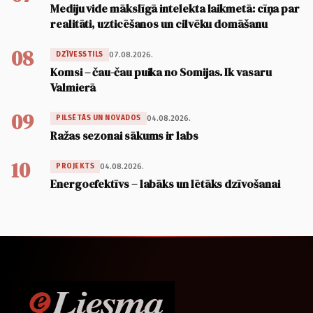
Mediju vide mākslīgā intelekta laikmetā: cīņa par
realitāti, uzticēšanos un cilvēku domāšanu
08
07.08.2026.
DZĪVESSTILS
Komsi – čau-čau puika no Somijas. Ik vasaru
Valmierā
09
04.08.2026.
PILSĒTĀS UN NOVADOS
Ražas sezonai sākums ir labs
10
04.08.2026.
PROJEKTS
Energoefektīvs – labāks un lētāks dzīvošanai