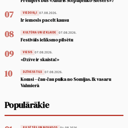
Premjers būs «Andris Stepaņenko-Šlesers»?
07
07.08.2026.
VIEDOKĻI
Ir iemesls pacelt kausu
08
07.08.2026.
KULTŪRA UN IZKLAIDE
Festivāls ielīksmo pilsētu
09
07.08.2026.
VIESIS
«Dzīve ir skaista!»
10
07.08.2026.
DZĪVESSTILS
Komsi – čau-čau puika no Somijas. Ik vasaru
Valmierā
Populārākie
04.08.2026.
PILSĒTĀS UN NOVADOS