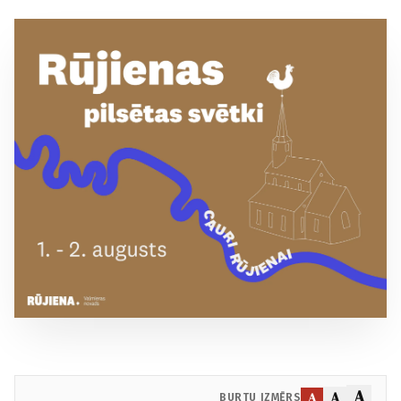
A
A
A
BURTU IZMĒRS