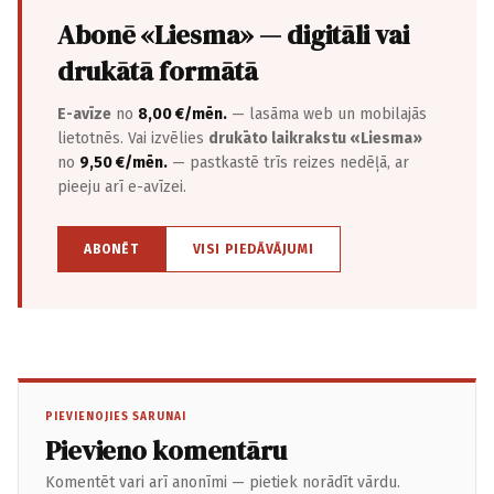
Abonē «Liesma» — digitāli vai
drukātā formātā
E-avīze
no
8,00 €/mēn.
— lasāma web un mobilajās
lietotnēs. Vai izvēlies
drukāto laikrakstu «Liesma»
no
9,50 €/mēn.
— pastkastē trīs reizes nedēļā, ar
pieeju arī e-avīzei.
ABONĒT
VISI PIEDĀVĀJUMI
PIEVIENOJIES SARUNAI
Pievieno komentāru
Komentēt vari arī anonīmi — pietiek norādīt vārdu.