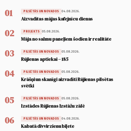
01
04.08.2026.
PILSĒTĀS UN NOVADOS
Aizvadītas mājas kafejnīcu dienas
02
05.08.2026.
PROJEKTS
Māja no salmu paneļiem šodien ir realitāte
03
05.08.2026.
PILSĒTĀS UN NOVADOS
Rūjienas aptiekai – 185
04
05.08.2026.
PILSĒTĀS UN NOVADOS
Krāšņi un skanīgi aizvadīti Rūjienas pilsētas
svētki
05
05.08.2026.
PILSĒTĀS UN NOVADOS
Izstādes Rūjienas Izstāžu zālē
06
04.08.2026.
PILSĒTĀS UN NOVADOS
Kabatā divvirzienu biļete