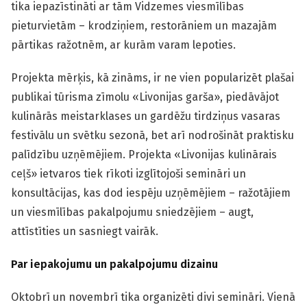
tika iepazīstināti ar tām Vidzemes viesmīlības
pieturvietām – krodziņiem, restorāniem un mazajām
pārtikas ražotnēm, ar kurām varam lepoties.
Projekta mērķis, kā zināms, ir ne vien popularizēt plašai
publikai tūrisma zīmolu «Livonijas garša», piedāvājot
kulinārās meistarklases un gardēžu tirdziņus vasaras
festivālu un svētku sezonā, bet arī nodrošināt praktisku
palīdzību uzņēmējiem.
Projekta «Livonijas kulinārais
ceļš» ietvaros tiek rīkoti izglītojoši semināri un
konsultācijas, kas dod iespēju uzņēmējiem – ražotājiem
un viesmīlības pakalpojumu sniedzējiem – augt,
attīstīties un sasniegt vairāk.
Par iepakojumu un pakalpojumu dizainu
Oktobrī un novembrī tika organizēti divi semināri. Vienā