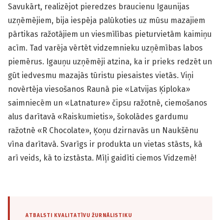
Savukārt, realizējot pieredzes braucienu Igaunijas
uzņēmējiem, bija iespēja palūkoties uz mūsu mazajiem
pārtikas ražotājiem un viesmīlības pieturvietām kaimiņu
acīm. Tad varēja vērtēt vidzemnieku uzņēmības labos
piemērus. Igauņu uzņēmēji atzina, ka ir prieks redzēt un
gūt iedvesmu mazajās tūristu piesaistes vietās. Viņi
novērtēja viesošanos Raunā pie «Latvijas Ķiploka»
saimniecēm un «Latnature» čipsu ražotnē, ciemošanos
alus darītavā «Raiskumietis», šokolādes gardumu
ražotnē «R Chocolate», Ķoņu dzirnavās un Naukšēnu
vīna darītavā. Svarīgs ir produkta un vietas stāsts, kā
arī veids, kā to izstāsta. Mīļi gaidīti ciemos Vidzemē!
ATBALSTI KVALITATĪVU ŽURNĀLISTIKU