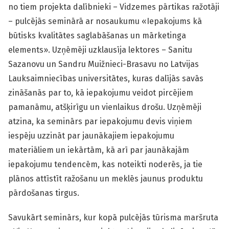
no tiem projekta dalībnieki – Vidzemes pārtikas ražotāji
– pulcējās seminārā ar nosaukumu «Iepakojums kā
būtisks kvalitātes saglabāšanas un mārketinga
elements». Uzņēmēji uzklausīja lektores – Sanitu
Sazanovu un Sandru Muižnieci-Brasavu no Latvijas
Lauksaimniecības universitātes, kuras dalījās savās
zināšanās par to, kā iepakojumu veidot pircējiem
pamanāmu, atšķirīgu un vienlaikus drošu. Uzņēmēji
atzina, ka seminārs par iepakojumu devis viņiem
iespēju uzzināt par jaunākajiem iepakojumu
materiāliem un iekārtām, kā arī par jaunākajām
iepakojumu tendencēm, kas noteikti noderēs, ja tie
plānos attīstīt ražošanu un meklēs jaunus produktu
pārdošanas tirgus.
Savukārt seminārs, kur kopā pulcējās tūrisma maršruta