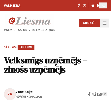
VALMIERA
ABONĒT
VALMIERAS UN
VIDZEMES ZIŅAS
SĀKUMS
/
JAUNUMI
Veiksmīgs uzņēmējs –
zinošs uzņēmējs
Zane Kaķe
ZA
AUTORS • 09.01.2019.