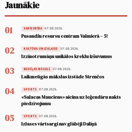
Jaunākie
01
07.08.2026.
SABIEDRĪBA
Pusaudžu resursu centram Valmierā – 5!
02
07.08.2026.
KULTŪRA UN IZKLAIDE
Izzinot rumāņu unikālos kreklu izšuvumus
03
07.08.2026.
NEDĒĻAS NOGALE
Laikmetīgās mākslas izstāde Strenčos
04
07.08.2026.
SPORTS
«Salacas Mauciens» aicina uz leģendāru nakts
piedzīvojumu
05
07.08.2026.
SPORTS
Izlases vārtsargi nav glābēji Daliņā