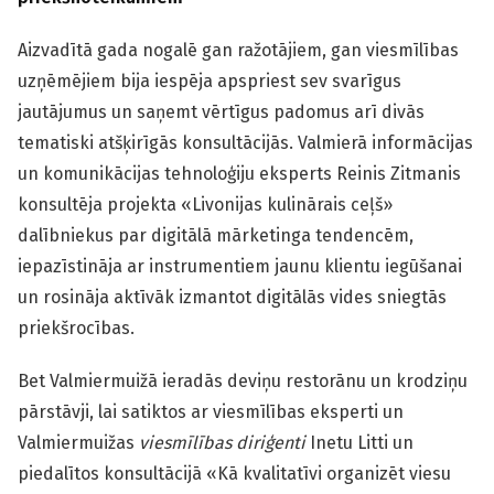
Aizvadītā gada nogalē gan ražotājiem, gan viesmīlības
uzņēmējiem bija iespēja apspriest sev svarīgus
jautājumus un saņemt vērtīgus padomus arī divās
tematiski atšķirīgās konsultācijās. Valmierā informācijas
un komunikācijas tehnoloģiju eksperts Reinis Zitmanis
konsultēja projekta «Livonijas kulinārais ceļš»
dalībniekus par digitālā mārketinga tendencēm,
iepazīstināja ar instrumentiem jaunu klientu iegūšanai
un rosināja aktīvāk izmantot digitālās vides sniegtās
priekšrocības.
Bet Valmiermuižā ieradās deviņu restorānu un krodziņu
pārstāvji, lai satiktos ar viesmīlības eksperti un
Valmiermuižas
viesmīlības diriģenti
Inetu Litti un
piedalītos konsultācijā «Kā kvalitatīvi organizēt viesu