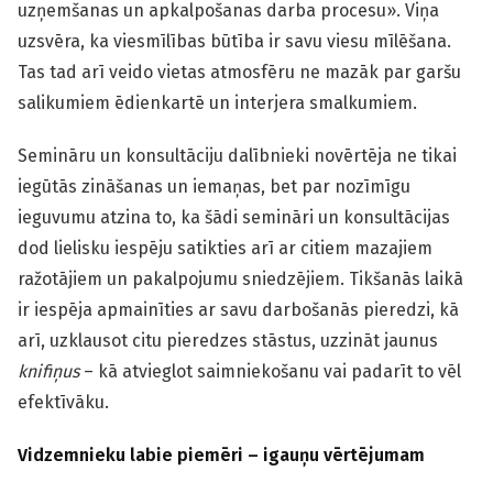
uzņemšanas un apkalpošanas darba procesu». Viņa
uzsvēra, ka viesmīlības būtība ir savu viesu mīlēšana.
Tas tad arī veido vietas atmosfēru ne mazāk par garšu
salikumiem ēdienkartē un interjera smalkumiem.
Semināru un konsultāciju dalībnieki novērtēja ne tikai
iegūtās zināšanas un iemaņas, bet par nozīmīgu
ieguvumu atzina to, ka šādi semināri un konsultācijas
dod lielisku iespēju satikties arī ar citiem mazajiem
ražotājiem un pakalpojumu sniedzējiem. Tikšanās laikā
ir iespēja apmainīties ar savu darbošanās pieredzi, kā
arī, uzklausot citu pieredzes stāstus, uzzināt jaunus
knifiņus
– kā atvieglot saimniekošanu vai padarīt to vēl
efektīvāku.
Vidzemnieku labie piemēri – igauņu vērtējumam