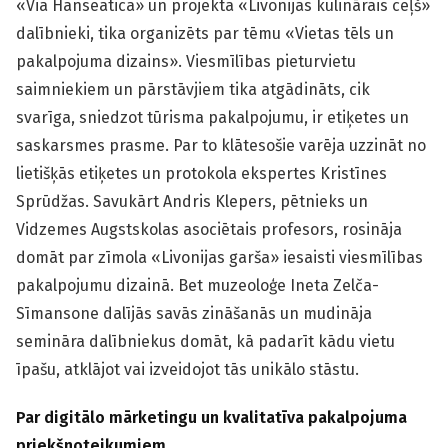
«Via Hanseatica» un projekta «Livonijas kulinārais ceļš»
dalībnieki, tika organizēts par tēmu «Vietas tēls un
pakalpojuma dizains». Viesmīlības pieturvietu
saimniekiem un pārstāvjiem tika atgādināts, cik
svarīga, sniedzot tūrisma pakalpojumu, ir etiķetes un
saskarsmes prasme. Par to klātesošie varēja uzzināt no
lietišķās etiķetes un protokola ekspertes Kristīnes
Sprūdžas. Savukārt Andris Klepers, pētnieks un
Vidzemes Augstskolas asociētais profesors, rosināja
domāt par zīmola «Livonijas garša» iesaisti viesmīlības
pakalpojumu dizainā. Bet muzeoloģe Ineta Zelča-
Sīmansone dalījās savās zināšanās un mudināja
semināra dalībniekus domāt, kā padarīt kādu vietu
īpašu, atklājot vai izveidojot tās unikālo stāstu.
Par digitālo mārketingu un kvalitatīva pakalpojuma
priekšnoteikumiem