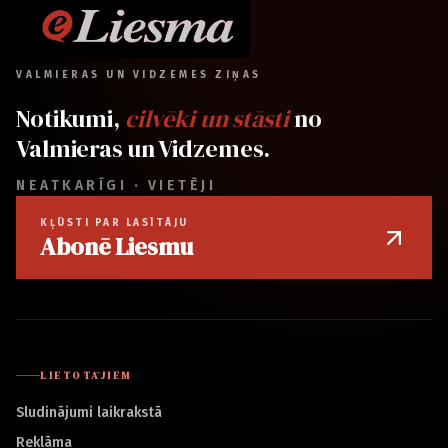
VALMIERAS UN VIDZEMES ZIŅAS
Notikumi,
cilvēki un stāsti
no
Valmieras un Vidzemes.
NEATKARĪGI · VIETĒJI
KĻŪSTI PAR LASĪTĀJU
Abonē Liesmu
LIETOTĀJIEM
Sludinājumi laikrakstā
Reklāma