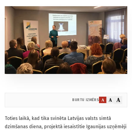
A
A
A
BURTU IZMĒRS
Toties laikā, kad tika svinēta Latvijas valsts simtā
dzimšanas diena, projektā iesaistītie Igaunijas uzņēmēji