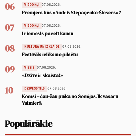
06
07.08.2026.
VIEDOKĻI
Premjers būs «Andris Stepaņenko-Šlesers»?
07
07.08.2026.
VIEDOKĻI
Ir iemesls pacelt kausu
08
07.08.2026.
KULTŪRA UN IZKLAIDE
Festivāls ielīksmo pilsētu
09
07.08.2026.
VIESIS
«Dzīve ir skaista!»
10
07.08.2026.
DZĪVESSTILS
Komsi – čau-čau puika no Somijas. Ik vasaru
Valmierā
Populārākie