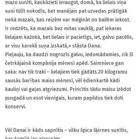
mazo sunīti, kaukāzieti ieraugot, domā, ka lielais viņa
suni tūlīt nokodīs, bet manējais pat uzvedas prātīgāk
nekā mazais, kas reizēm var mēģināt no bailēm iekost.
Ir redzēts, ka mazais bez mitas vaukšķ, pat iekaras
lielajam kažokā, bet lielais ir pacietīgs, iet, galvu pacēlis,
ar visu karekli suņa izskatā,» stāsta Dana.
Pieļauju, ka daudzi nogrozīs galvu, iedomādamies, cik šī
četr­kājainā kompānija mēnesī apēd. Saimniece gan
saka: nav tik traki – lielajiem tiek gādāts 20 kilo­gramu
sausās barības maiss mēnesī, vēl ēdienkartē kādi
kauliņi vai gaļas atgriezumi. Princītis tādu maisu izēdot
pusgadā un esot vienīgais, kuram papildus tiek doti
konservi.
Vēl Danai ir kāds sapnītis – vilku špica šķirnes sunītis,
kas Somijā jau aizrunāts…