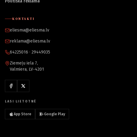
Politiskā reklāma
KONTAKTI
eliesma@eliesma.lv
reklama@eliesma.lv
64225016 · 29449035
Ziemeļu iela 7,
Valmiera, LV-4201
LASI LIETOTNĒ
App Store
Google Play