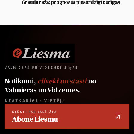
Graudu raža: prognozes piesardzīgi cerīgas
VALMIERAS UN VIDZEMES ZIŅAS
Notikumi,
cilvēki un stāsti
no
Valmieras un Vidzemes.
NEATKARĪGI · VIETĒJI
KĻŪSTI PAR LASĪTĀJU
Abonē Liesmu