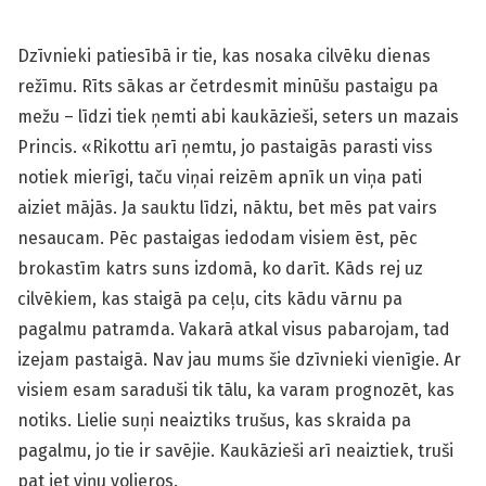
Dzīvnieki patiesībā ir tie, kas nosaka cilvēku dienas
režīmu. Rīts sākas ar četrdesmit minūšu pastaigu pa
mežu – līdzi tiek ņemti abi kaukāzieši, seters un mazais
Princis. «Rikottu arī ņemtu, jo pastaigās parasti viss
notiek mierīgi, taču viņai reizēm apnīk un viņa pati
aiziet mājās. Ja sau­ktu līdzi, nāktu, bet mēs pat vairs
nesaucam. Pēc pastaigas iedodam visiem ēst, pēc
brokastīm katrs suns izdomā, ko darīt. Kāds rej uz
cilvēkiem, kas staigā pa ceļu, cits kādu vārnu pa
pagalmu patramda. Vakarā atkal visus pabarojam, tad
izejam pastaigā. Nav jau mums šie dzīvnieki vienīgie. Ar
visiem esam saraduši tik tālu, ka varam prognozēt, kas
notiks. Lielie suņi neaiztiks trušus, kas skraida pa
pagalmu, jo tie ir savējie. Kaukāzieši arī neaiztiek, truši
pat iet viņu voljeros.