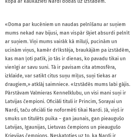
kopā ar kaukāzieti Nardi dodas uz izstādēm.
«Doma par kucēniem un naudas pelnīšanu ar suņiem
mums nekad nav bijusi, man vispār šķiet absurdi pelnīt
ar suņiem. Viņi mums vairāk kā mīluļi, pucinām un
ucinām viņus, kamēr drīkstēja, braukājām pa izstādēm,
kas man ļoti patīk, jo tās ir dienas, ko pavadu tikai un
vienīgi ar savu suni. Tā ir pavisam cita atmosfēra,
izklaide, var satikt citus suņu mīļus, suņi tiekas ar
draugiem,» atklāj saimniece. «Izstādēs mums labi gājis.
Pārstāvam Valmieras Kennelklubu, un visi mani suņi ir
Latvijas čempioni. Oficiāli tituli ir Princim, Sorayai un
Nardi, taču oficiāli tie noformēti tikai Nardi. Jā, viņš ir
smuks un titulēts puika – gan jaunais, gan pieaugušo
Latvijas, Igaunijas, Lietuvas čempions un pieaugušo
Krievijas čempions. Neskatoties uz to, ka Nardi ir