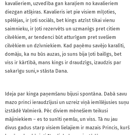
kavalieriem, uzvedība gan karaļiem no kavalieriem
diezgan atšķiras. Kavalieris iet pie visiem mīļoties,
spēlējas, ir ļoti sociāls, bet kings atzīst tikai vienu
saimnieku, ir ļoti rezervēts un uzmanīgs pret citiem
cilvēkiem, ar tendenci būt atturīgam pret svešiem
cilvēkiem un dzīvniekiem. Kad paņēmu savējo karalīti,
domāju, ka nu būs auzas, jo suns bija ļoti bailīgs, bet
viss ir kārtībā, mans kings ir draudzīgs, izaudzis par
sakarīgu suni,» stāsta Dana.
Ideja par kinga paņemšanu bijusi spontāna. Dabā savu
mazo princi ieraudzījusi un uzreiz viņā iemīlējusies suņu
izstādē Valmierā. Pēc diviem mēnešiem teikusi
mājiniekiem – es to sunīti ņemšu, un viss. Tā nu jau
divus gadus starp visiem lielajiem ir mazais Princis, kurš