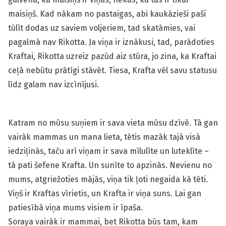
maisiņš. Kad nākam no pastaigas, abi kaukāzieši paši
tūlīt dodas uz saviem voljeriem, tad skatāmies, vai
pagalmā nav Rikotta. Ja viņa ir iznākusi, tad, parādoties
Kraftai, Rikotta uzreiz pazūd aiz stūra, jo zina, ka Kraftai
ceļā nebūtu prātīgi stāvēt. Tiesa, Krafta vēl savu statusu
līdz galam nav izcīnījusi.
Katram no mūsu suņiem ir sava vieta mūsu dzīvē. Tā gan
vairāk mammas un mana lieta, tētis mazāk tajā visā
iedziļinās, taču arī viņam ir sava mīlulīte un luteklīte –
tā pati šefene Krafta. Un sunīte to apzinās. Nevienu no
mums, atgriežoties mājās, viņa tik ļoti negaida kā tēti.
Viņš ir Kraftas vīrietis, un Krafta ir viņa suns. Lai gan
patiesībā viņa mums visiem ir īpaša.
Soraya vairāk ir mammai, bet Rikotta būs tam, kam