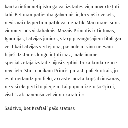
kaukāzietim netipiska galva, izstādēs viņu novērtē ļoti
labi. Bet man patiesībā galvenais ir, ka viņš ir vesels,
nevis vai ekspertam patīk vai nepatīk. Man mans suns
vienmēr būs vislabākais. Mazais Princītis ir Lietuvas,
Igaunijas, Latvijas juniors, starp pieaugušajiem tituli gan
vēl tikai Latvijas vērtējumā, pasaulē ar viņu neesam
bijuši. Izstādēs kingu ir ļoti maz, maksimums
specializētajā izstādē bijuši septiņi, tā ka konkurence
nav liela. Starp puikām Princis parasti paliek otrais, jo
esot nedaudz par lielu, arī aste lauzta kopš dzimšanas,
ne visi eksperti to pieņem. Lai popularizētu šo šķirni,
visdrīzāk paņemšu vēl vienu karalīti.»
Sadzīvo, bet Kraftai īpašs statuss