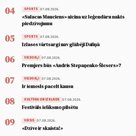
04
07.08.2026.
SPORTS
«Salacas Mauciens» aicina uz leģendāru nakts
piedzīvojumu
05
07.08.2026.
SPORTS
Izlases vārtsargi nav glābēji Daliņā
06
07.08.2026.
VIEDOKĻI
Premjers būs «Andris Stepaņenko-Šlesers»?
07
07.08.2026.
VIEDOKĻI
Ir iemesls pacelt kausu
08
07.08.2026.
KULTŪRA UN IZKLAIDE
Festivāls ielīksmo pilsētu
09
07.08.2026.
VIESIS
«Dzīve ir skaista!»