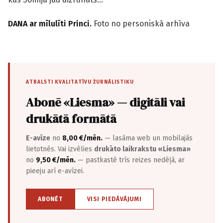
DANA ar mīlulīti Princi.
Foto no personiskā arhīva
ATBALSTI KVALITATĪVU ŽURNĀLISTIKU
Abonē «Liesma» — digitāli vai
drukātā formātā
E-avīze
no
8,00 €/mēn.
— lasāma web un mobilajās
lietotnēs. Vai izvēlies
drukāto laikrakstu «Liesma»
no
9,50 €/mēn.
— pastkastē trīs reizes nedēļā, ar
pieeju arī e-avīzei.
ABONĒT
VISI PIEDĀVĀJUMI