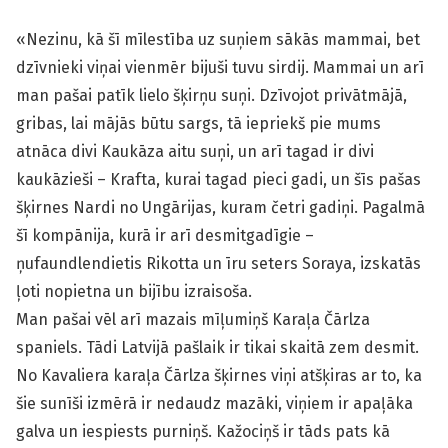
«Nezinu, kā šī mīlestība uz suņiem sākās mammai, bet
dzīvnieki viņai vienmēr bijuši tuvu sirdij. Mammai un arī
man pašai patīk lielo šķirņu suņi. Dzīvojot privātmājā,
gribas, lai mājās būtu sargs, tā iepriekš pie mums
atnāca divi Kaukāza aitu suņi, un arī tagad ir divi
kaukāzieši – Krafta, kurai tagad pieci gadi, un šīs pašas
šķirnes Nardi no Ungārijas, kuram četri gadiņi. Pagalmā
šī kompānija, kurā ir arī desmitgadīgie –
ņufaundlendietis Rikotta un īru seters Soraya, izskatās
ļoti nopietna un bijību izraisoša.
Man pašai vēl arī mazais mīļumiņš Karaļa Čārlza
spaniels. Tādi Latvijā pašlaik ir tikai skaitā zem desmit.
No Kavaliera karaļa Čārlza šķirnes viņi atšķiras ar to, ka
šie sunīši izmērā ir nedaudz mazāki, viņiem ir apaļāka
galva un iespiests purniņš. Kažociņš ir tāds pats kā