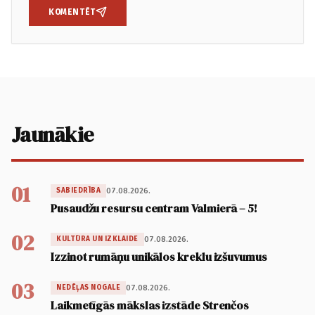
KOMENTĒT
Jaunākie
01
07.08.2026.
SABIEDRĪBA
Pusaudžu resursu centram Valmierā – 5!
02
07.08.2026.
KULTŪRA UN IZKLAIDE
Izzinot rumāņu unikālos kreklu izšuvumus
03
07.08.2026.
NEDĒĻAS NOGALE
Laikmetīgās mākslas izstāde Strenčos