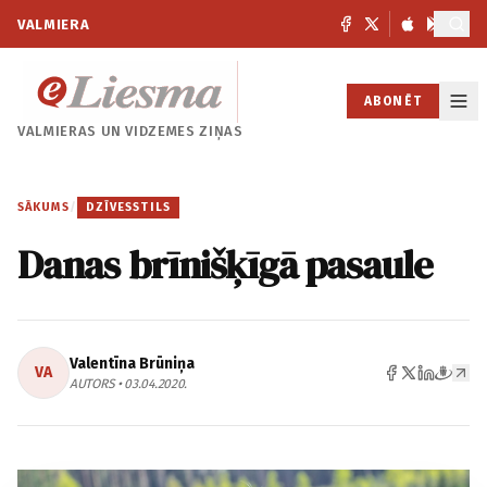
VALMIERA
ABONĒT
VALMIERAS UN
VIDZEMES ZIŅAS
SĀKUMS
/
DZĪVESSTILS
Danas brīnišķīgā pasaule
Valentīna Brūniņa
VA
AUTORS • 03.04.2020.