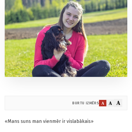
A
A
A
BURTU IZMĒRS
«Mans suns man vienmēr ir vislabākais»