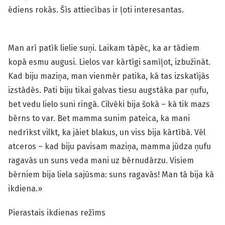
ēdiens rokās. Šīs attiecības ir ļoti interesantas.
Man arī patīk lielie suņi. Laikam tāpēc, ka ar tādiem
kopā esmu augusi. Lielos var kārtīgi samīļot, izbužināt.
Kad biju maziņa, man vienmēr patika, kā tas izskatījās
izstādēs. Pati biju tikai galvas tiesu augstāka par ņufu,
bet vedu lielo suni ringā. Cilvēki bija šokā – kā tik mazs
bērns to var. Bet mamma sunim pateica, ka mani
nedrīkst vilkt, ka jāiet blakus, un viss bija kārtībā. Vēl
atceros – kad biju pavisam maziņa, mamma jūdza ņufu
ragavās un suns veda mani uz bērnudārzu. Visiem
bērniem bija liela sajūsma: suns ragavās! Man tā bija kā
ikdiena.»
Pierastais ikdienas režīms