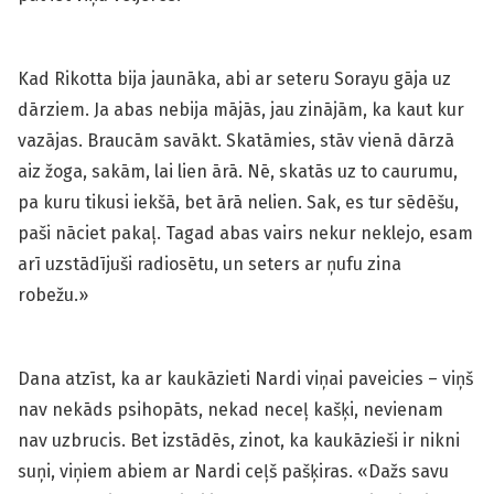
Kad Rikotta bija jaunāka, abi ar seteru Sorayu gāja uz
dārziem. Ja abas nebija mājās, jau zinājām, ka kaut kur
vazājas. Braucām savākt. Skatāmies, stāv vienā dārzā
aiz žoga, sakām, lai lien ārā. Nē, skatās uz to caurumu,
pa kuru tikusi iekšā, bet ārā nelien. Sak, es tur sēdēšu,
paši nāciet pakaļ. Tagad abas vairs nekur neklejo, esam
arī uzstādījuši radiosētu, un seters ar ņufu zina
robežu.»
Dana atzīst, ka ar kaukāzieti Nardi viņai paveicies – viņš
nav nekāds psihopāts, nekad neceļ kašķi, nevienam
nav uzbrucis. Bet izstādēs, zinot, ka kaukāzieši ir nikni
suņi, viņiem abiem ar Nardi ceļš pašķiras. «Dažs savu