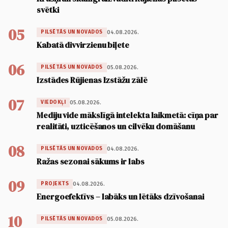
svētki
05
04.08.2026.
PILSĒTĀS UN NOVADOS
Kabatā divvirzienu biļete
06
05.08.2026.
PILSĒTĀS UN NOVADOS
Izstādes Rūjienas Izstāžu zālē
07
05.08.2026.
VIEDOKĻI
Mediju vide mākslīgā intelekta laikmetā: cīņa par
realitāti, uzticēšanos un cilvēku domāšanu
08
04.08.2026.
PILSĒTĀS UN NOVADOS
Ražas sezonai sākums ir labs
09
04.08.2026.
PROJEKTS
Energoefektīvs – labāks un lētāks dzīvošanai
10
05.08.2026.
PILSĒTĀS UN NOVADOS