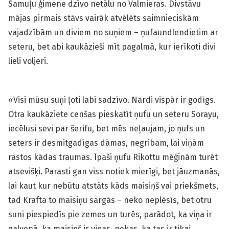
Samuļu ģimene dzīvo netālu no Valmieras. Divstāvu
mājas pirmais stāvs vairāk atvēlēts saim­nieciskām
vajadzībām un diviem no suņiem – ņufaundlendietim ar
seteru, bet abi kaukāzieši mīt pagalmā, kur ierīkoti divi
lieli voljeri.
«Visi mūsu suņi ļoti labi sadzīvo. Nardi vispār ir godīgs.
Otra kaukāziete cenšas pieskatīt ņufu un seteru Sorayu,
iecēlusi sevi par šerifu, bet mēs neļaujam, jo ņufs un
seters ir desmitgadīgas dāmas, negribam, lai viņām
rastos kādas traumas. Īpaši ņufu Rikottu mēģinām turēt
atsevišķi. Parasti gan viss notiek mierīgi, bet jāuzmanās,
lai kaut kur nebūtu atstāts kāds maisiņš vai priekšmets,
tad Krafta to maisiņu sargās – neko neplēsīs, bet otru
suni piespiedīs pie zemes un turēs, parādot, ka viņa ir
galvenā, ka maisiņš ir viņas, nekas, ka tas ir tikai