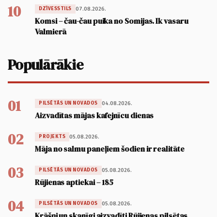
10
07.08.2026.
DZĪVESSTILS
Komsi – čau-čau puika no Somijas. Ik vasaru
Valmierā
Populārākie
01
04.08.2026.
PILSĒTĀS UN NOVADOS
Aizvadītas mājas kafejnīcu dienas
02
05.08.2026.
PROJEKTS
Māja no salmu paneļiem šodien ir realitāte
03
05.08.2026.
PILSĒTĀS UN NOVADOS
Rūjienas aptiekai – 185
04
05.08.2026.
PILSĒTĀS UN NOVADOS
Krāšņi un skanīgi aizvadīti Rūjienas pilsētas