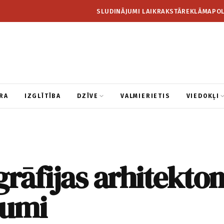
SLUDINĀJUMI LAIKRAKSTĀ
REKLĀMA
POL
RA
IZGLĪTĪBA
DZĪVE
VALMIERIETIS
VIEDOKĻI
āfijas arhitekton
jumi