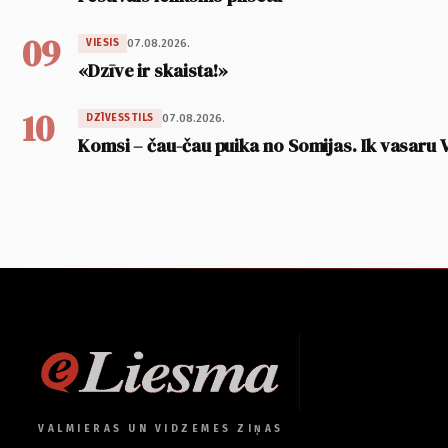
09
07.08.2026.
VIESIS
«Dzīve ir skaista!»
10
07.08.2026.
DZĪVESSTILS
Komsi – čau-čau puika no Somijas. Ik vasaru 
VALMIERAS UN VIDZEMES ZIŅAS