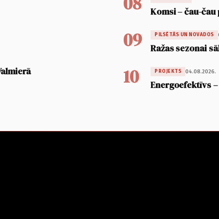
08
Komsi – čau-čau 
09
PILSĒTĀS UN NOVADOS
Ražas sezonai sā
10
Valmierā
04.08.2026.
PROJEKTS
Energoefektīvs –