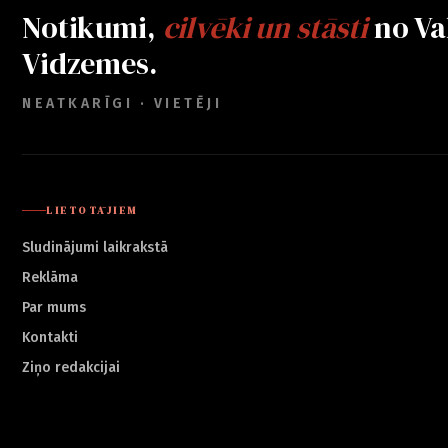
Notikumi,
cilvēki un stāsti
no Va
Vidzemes.
NEATKARĪGI · VIETĒJI
LIETOTĀJIEM
Sludinājumi laikrakstā
Reklāma
Par mums
Kontakti
Ziņo redakcijai