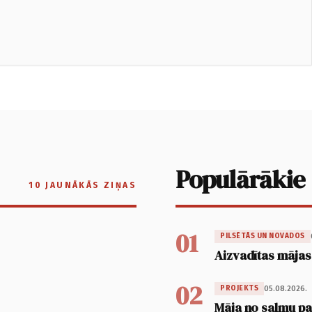
Populārākie
10 JAUNĀKĀS ZIŅAS
01
PILSĒTĀS UN NOVADOS
Aizvadītas mājas
02
05.08.2026.
PROJEKTS
Māja no salmu pan