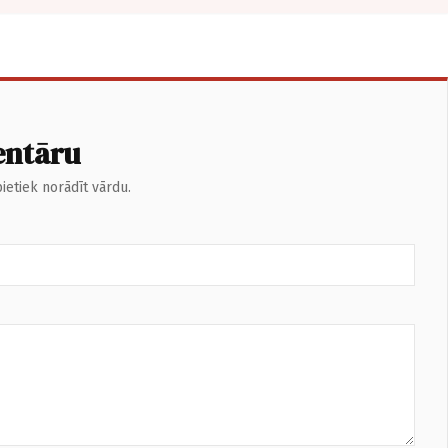
entāru
ietiek norādīt vārdu.