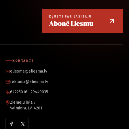
KĻŪSTI PAR LASĪTĀJU
Abonē Liesmu
KONTAKTI
eliesma@eliesma.lv
reklama@eliesma.lv
64225016 · 29449035
Ziemeļu iela 7,
Valmiera, LV-4201