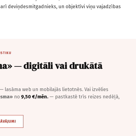
 arī deviņdesmitgadnieks, un objektīvi viņu vajadzības
ISTIKU
a» — digitāli vai drukātā
— lasāma web un mobilajās lietotnēs. Vai izvēlies
iesma»
no
9,50 €/mēn.
— pastkastē trīs reizes nedēļā,
DĀVĀJUMI