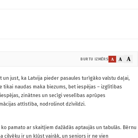
A
A
A
BURTU IZMĒRS
n just, ka Latvija pieder pasaules turīgāko valstu daļai,
ne tikai naudas maka biezums, bet iespējas – izglītības
 iespējas, zinātnes un secīgi veselības aprūpes
ācijas attīstība, nodrošinot dzīvildzi.
kti, ko pamato ar skaitļiem dažādās aptaujās un tabulās. Bērnu
cilvēku ir un kļūst vairāk, un seniors ir ne vien