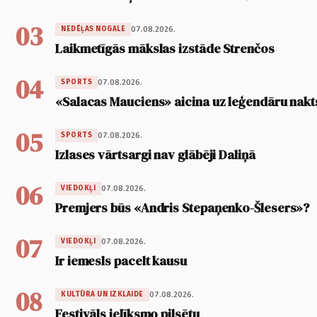
03
07.08.2026.
NEDĒĻAS NOGALE
Laikmetīgās mākslas izstāde Strenčos
04
07.08.2026.
SPORTS
«Salacas Mauciens» aicina uz leģendāru nakt
05
07.08.2026.
SPORTS
Izlases vārtsargi nav glābēji Daliņā
06
07.08.2026.
VIEDOKĻI
Premjers būs «Andris Stepaņenko-Šlesers»?
07
07.08.2026.
VIEDOKĻI
Ir iemesls pacelt kausu
08
07.08.2026.
KULTŪRA UN IZKLAIDE
Festivāls ielīksmo pilsētu