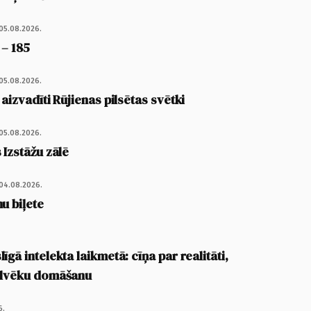
05.08.2026.
 – 185
05.08.2026.
 aizvadīti Rūjienas pilsētas svētki
05.08.2026.
 Izstāžu zālē
04.08.2026.
u biļete
īgā intelekta laikmetā: cīņa par realitāti,
cilvēku domāšanu
6.