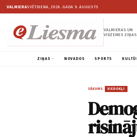
VALMIERA
SVĒTDIENA, 2026. GADA 9. AUGUSTS
VALMIERAS UN
VIDZEMES ZIŅAS
ZIŅAS
NOVADOS
SPORTS
KULTŪ
SĀKUMS
/
VIEDOKĻI
Demogr
risinā