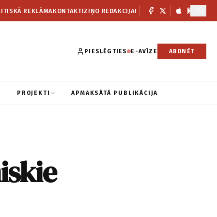
ITISKĀ REKLĀMA
KONTAKTI
ZIŅO REDAKCIJAI
PIESLĒGTIES
E-AVĪZE
ABONĒT
PROJEKTI
APMAKSĀTĀ PUBLIKĀCIJA
iskie