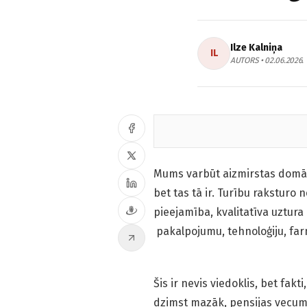
Ilze Kalniņa
IL
AUTORS • 02.06.2026.
Mums varbūt aizmirstas domāt u
bet tas tā ir. Turību raksturo 
pieejamība, kvalitatīva uztura
pakalpojumu, tehnoloģiju, farm
Šis ir nevis viedoklis, bet fa
dzimst mazāk, pensijas vecuma 