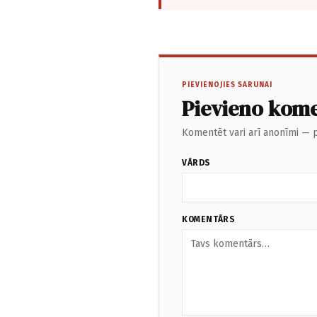
PIEVIENOJIES SARUNAI
Pievieno kom
Komentēt vari arī anonīmi — p
VĀRDS
KOMENTĀRS