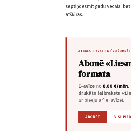
septiņdesmit gadu vecais, bet
atšķiras.
ATBALSTI KVALITATĪVU ŽURNĀL
Abonē «Liesm
formātā
E-avīze
no
8,00 €/mēn.
drukāto laikrakstu «L
ar pieeju arī e-avīzei.
ABONĒT
VISI PIE