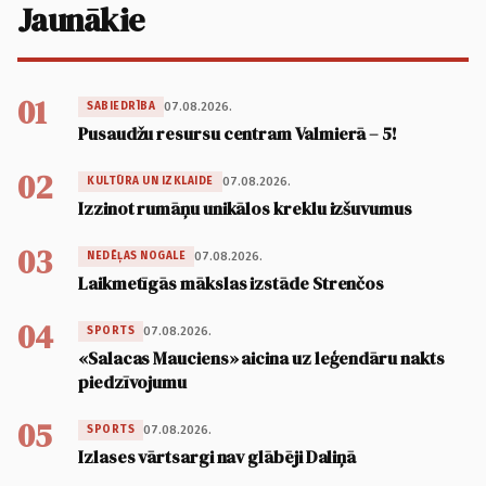
Jaunākie
01
07.08.2026.
SABIEDRĪBA
Pusaudžu resursu centram Valmierā – 5!
02
07.08.2026.
KULTŪRA UN IZKLAIDE
Izzinot rumāņu unikālos kreklu izšuvumus
03
07.08.2026.
NEDĒĻAS NOGALE
Laikmetīgās mākslas izstāde Strenčos
04
07.08.2026.
SPORTS
«Salacas Mauciens» aicina uz leģendāru nakts
piedzīvojumu
05
07.08.2026.
SPORTS
Izlases vārtsargi nav glābēji Daliņā