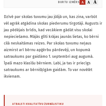
A
A
A
BURTU IZMĒRS
Dzīvē par skolas tuvumu jau jūlijā un, kas zina, varbūt
vēl agrāk atgādina skolas piederumu tirgotāji. Augusts ir
jau pēdējais brīdis, kad vecākiem gādāt visu skolai
nepieciešamo. Mājās glīti krājas jaunās lietas, ko bērni
cilā neskaitāmas reizes. Par skolas tuvumu neļaus
aizmirst arī bērnu apģērbu pārdevēji, un kopumā
satraukums par gaidāmo 1. septembri aug augumā.
Īpaši mazo klasīšu bērniem. Labi, ja tas ir priecīgs
satraukums ar bērnišķīgām gaidām. To var novēlēt
ikvienam.
ATBALSTI KVALITATĪVU ŽURNĀLISTIKU