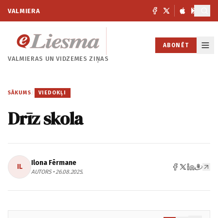
VALMIERA
ABONĒT
VALMIERAS UN
VIDZEMES ZIŅAS
SĀKUMS
/
VIEDOKĻI
Drīz skola
Ilona Fērmane
IL
AUTORS • 26.08.2025.