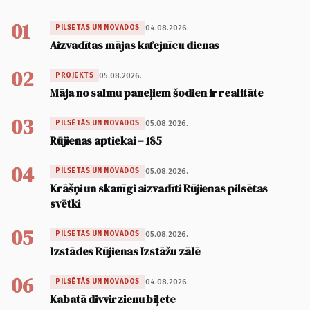
01
04.08.2026.
PILSĒTĀS UN NOVADOS
Aizvadītas mājas kafejnīcu dienas
02
05.08.2026.
PROJEKTS
Māja no salmu paneļiem šodien ir realitāte
03
05.08.2026.
PILSĒTĀS UN NOVADOS
Rūjienas aptiekai – 185
04
05.08.2026.
PILSĒTĀS UN NOVADOS
Krāšņi un skanīgi aizvadīti Rūjienas pilsētas
svētki
05
05.08.2026.
PILSĒTĀS UN NOVADOS
Izstādes Rūjienas Izstāžu zālē
06
04.08.2026.
PILSĒTĀS UN NOVADOS
Kabatā divvirzienu biļete