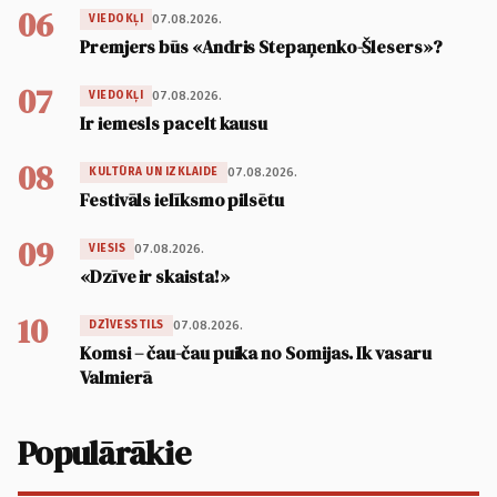
06
07.08.2026.
VIEDOKĻI
Premjers būs «Andris Stepaņenko-Šlesers»?
07
07.08.2026.
VIEDOKĻI
Ir iemesls pacelt kausu
08
07.08.2026.
KULTŪRA UN IZKLAIDE
Festivāls ielīksmo pilsētu
09
07.08.2026.
VIESIS
«Dzīve ir skaista!»
10
07.08.2026.
DZĪVESSTILS
Komsi – čau-čau puika no Somijas. Ik vasaru
Valmierā
Populārākie