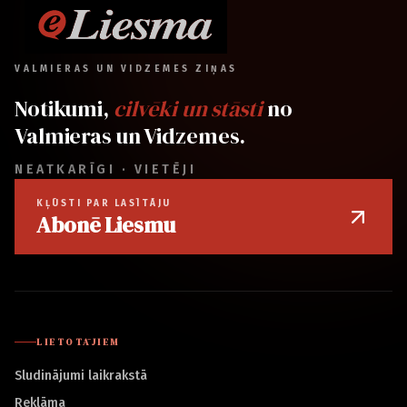
VALMIERAS UN VIDZEMES ZIŅAS
Notikumi,
cilvēki un stāsti
no
Valmieras un Vidzemes.
NEATKARĪGI · VIETĒJI
KĻŪSTI PAR LASĪTĀJU
Abonē Liesmu
LIETOTĀJIEM
Sludinājumi laikrakstā
Reklāma