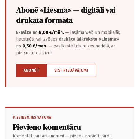
Abonē «Liesma» — digitāli vai
drukātā formātā
E-avīze
no
8,00 €/mēn.
— lasāma web un mobilajās
lietotnēs. Vai izvēlies
drukāto laikrakstu «Liesma»
no
9,50 €/mēn.
— pastkastē trīs reizes nedēļā, ar
pieeju arī e-avīzei.
ABONĒT
VISI PIEDĀVĀJUMI
PIEVIENOJIES SARUNAI
Pievieno komentāru
Komentēt vari arī anonīmi — pietiek norādīt vārdu.