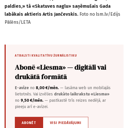
paldies,» tā «Skatuves naglu» saņēmušais Gada
labākais aktieris Artis Jančevskis.
Foto no lsm.lv/Edijs
Pālēns/LETA
ATBALSTI KVALITATĪVU ŽURNĀLISTIKU
Abonē «Liesma» — digitāli vai
drukātā formātā
E-avīze
no
8,00 €/mēn.
— lasāma web un mobilajās
lietotnēs. Vai izvēlies
drukāto laikrakstu «Liesma»
no
9,50 €/mēn.
— pastkastē trīs reizes nedēļā, ar
pieeju arī e-avīzei.
ABONĒT
VISI PIEDĀVĀJUMI