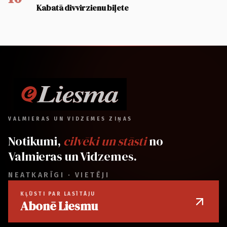
Kabatā divvirzienu biļete
VALMIERAS UN VIDZEMES ZIŅAS
Notikumi,
cilvēki un stāsti
no
Valmieras un Vidzemes.
NEATKARĪGI · VIETĒJI
KĻŪSTI PAR LASĪTĀJU
Abonē Liesmu