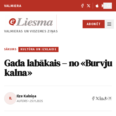
VALMIERA
ABONĒT
VALMIERAS UN
VIDZEMES ZIŅAS
SĀKUMS
/
KULTŪRA UN IZKLAIDE
Gada labākais – no «Burvju
kalna»
Ilze Kalniņa
IL
AUTORS • 25.11.2025.