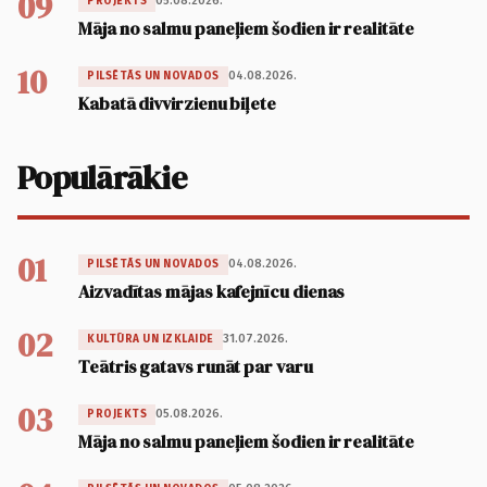
09
05.08.2026.
PROJEKTS
Māja no salmu paneļiem šodien ir realitāte
10
04.08.2026.
PILSĒTĀS UN NOVADOS
Kabatā divvirzienu biļete
Populārākie
01
04.08.2026.
PILSĒTĀS UN NOVADOS
Aizvadītas mājas kafejnīcu dienas
02
31.07.2026.
KULTŪRA UN IZKLAIDE
Teātris gatavs runāt par varu
03
05.08.2026.
PROJEKTS
Māja no salmu paneļiem šodien ir realitāte