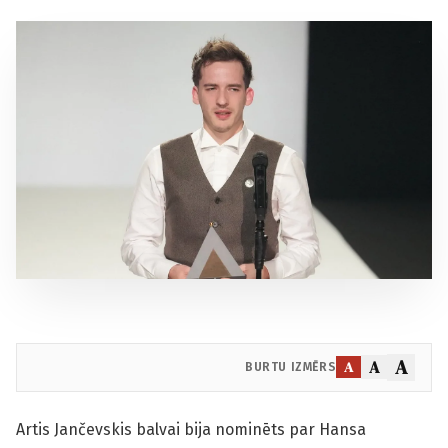
A
A
A
BURTU IZMĒRS
Artis Jančevskis balvai bija nominēts par Hansa