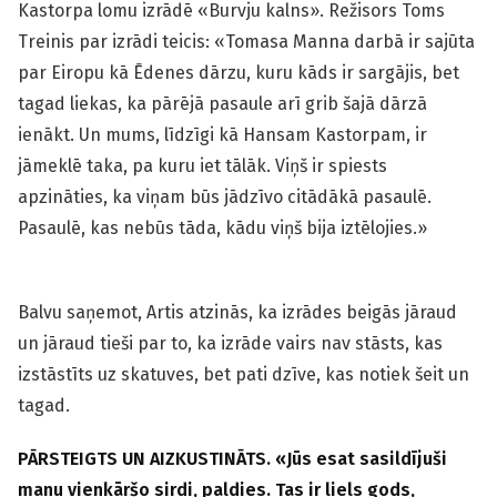
Kastorpa lomu izrādē «Burvju kalns». Režisors Toms
Treinis par izrādi teicis: «Tomasa Manna darbā ir sajūta
par Eiropu kā Ēdenes dārzu, kuru kāds ir sargājis, bet
tagad liekas, ka pārējā pasaule arī grib šajā dārzā
ienākt. Un mums, līdzīgi kā Hansam Kastorpam, ir
jāmeklē taka, pa kuru iet tālāk. Viņš ir spiests
apzināties, ka viņam būs jādzīvo citādākā pasaulē.
Pasaulē, kas nebūs tāda, kādu viņš bija iztēlojies.»
Balvu saņemot, Artis atzinās, ka izrādes beigās jāraud
un jāraud tieši par to, ka izrāde vairs nav stāsts, kas
izstāstīts uz skatuves, bet pati dzīve, kas notiek šeit un
tagad.
PĀRSTEIGTS UN AIZKUSTINĀTS. «Jūs esat sasildījuši
manu vienkāršo sirdi, paldies. Tas ir liels gods,