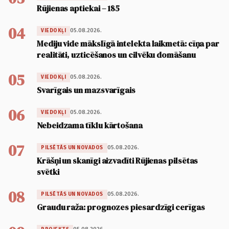
Rūjienas aptiekai – 185
04
05.08.2026.
VIEDOKĻI
Mediju vide mākslīgā intelekta laikmetā: cīņa par
realitāti, uzticēšanos un cilvēku domāšanu
05
05.08.2026.
VIEDOKĻI
Svarīgais un mazsvarīgais
06
05.08.2026.
VIEDOKĻI
Nebeidzama tīklu kārtošana
07
05.08.2026.
PILSĒTĀS UN NOVADOS
Krāšņi un skanīgi aizvadīti Rūjienas pilsētas
svētki
08
05.08.2026.
PILSĒTĀS UN NOVADOS
Graudu raža: prognozes piesardzīgi cerīgas