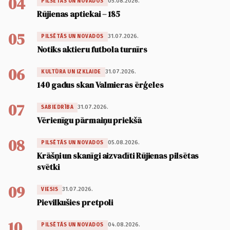
04
05.08.2026.
PILSĒTĀS UN NOVADOS
Rūjienas aptiekai – 185
05
31.07.2026.
PILSĒTĀS UN NOVADOS
Notiks aktieru futbola turnīrs
06
31.07.2026.
KULTŪRA UN IZKLAIDE
140 gadus skan Valmieras ērģeles
07
31.07.2026.
SABIEDRĪBA
Vērienīgu pārmaiņu priekšā
08
05.08.2026.
PILSĒTĀS UN NOVADOS
Krāšņi un skanīgi aizvadīti Rūjienas pilsētas
svētki
09
31.07.2026.
VIESIS
Pievilkušies pretpoli
10
04.08.2026.
PILSĒTĀS UN NOVADOS