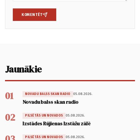
KOMENTĒT
Jaunākie
01
05.08.2026.
NOVADU BALSS SKAN RADIO
Novadu balss skan radio
02
05.08.2026.
PILSĒTĀS UN NOVADOS
Izstādes Rūjienas Izstāžu zālē
03
05.08.2026.
PILSĒTĀS UN NOVADOS