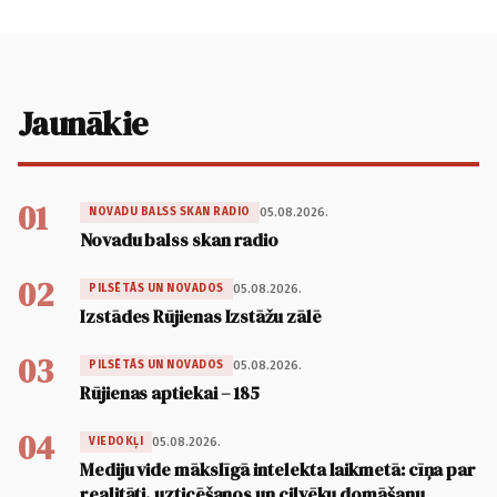
Jaunākie
01
05.08.2026.
NOVADU BALSS SKAN RADIO
Novadu balss skan radio
02
05.08.2026.
PILSĒTĀS UN NOVADOS
Izstādes Rūjienas Izstāžu zālē
03
05.08.2026.
PILSĒTĀS UN NOVADOS
Rūjienas aptiekai – 185
04
05.08.2026.
VIEDOKĻI
Mediju vide mākslīgā intelekta laikmetā: cīņa par
realitāti, uzticēšanos un cilvēku domāšanu