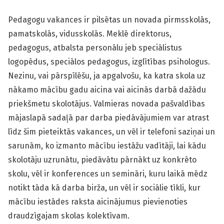
Pedagogu vakances ir pilsētas un novada pirmsskolās,
pamatskolās, vidusskolās. Meklē direktorus,
pedagogus, atbalsta personālu jeb speciālistus
logopēdus, speciālos pedagogus, izglītības psihologus.
Nezinu, vai pārspīlēšu, ja apgalvošu, ka katra skola uz
nākamo mācību gadu aicina vai aicinās darbā dažādu
priekšmetu skolotājus. Valmieras novada pašvaldības
mājaslapā sadaļā par darba piedāvājumiem var atrast
līdz šim pieteiktās vakances, un vēl ir telefoni saziņai un
sarunām, ko izmanto mācību iestāžu vadītāji, lai kādu
skolotāju uzrunātu, piedāvātu pārnākt uz konkrēto
skolu, vēl ir konferences un semināri, kuru laikā mēdz
notikt tāda kā darba birža, un vēl ir sociālie tīkli, kur
mācību iestādes raksta aicinājumus pievienoties
draudzīgajam skolas kolektīvam.