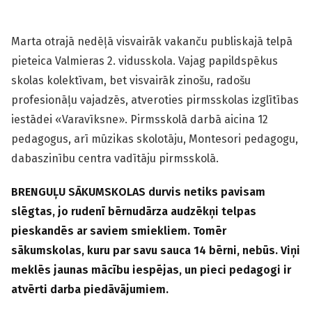
Marta otrajā nedēļā visvairāk vakanču publiskajā telpā
pieteica Valmieras 2. vidusskola. Vajag papildspēkus
skolas kolektīvam, bet visvairāk zinošu, radošu
profesionāļu vajadzēs, atveroties pirmsskolas izglītības
iestādei «Varavīksne». Pirmsskolā darbā aicina 12
pedagogus, arī mūzikas skolotāju, Montesori pedagogu,
dabaszinību centra vadītāju pirmsskolā.
BRENGUĻU SĀKUMSKOLAS durvis netiks pavisam
slēgtas, jo rudenī bērnudārza audzēkņi telpas
pieskandēs ar saviem smiekliem. Tomēr
sākumskolas, kuru par savu sauca 14 bērni, nebūs. Viņi
meklēs jaunas mācību iespējas, un pieci pedagogi ir
atvērti darba piedāvājumiem.