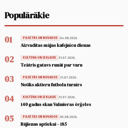
Populārākie
01
04.08.2026.
PILSĒTĀS UN NOVADOS
Aizvadītas mājas kafejnīcu dienas
02
31.07.2026.
KULTŪRA UN IZKLAIDE
Teātris gatavs runāt par varu
03
31.07.2026.
PILSĒTĀS UN NOVADOS
Notiks aktieru futbola turnīrs
04
31.07.2026.
KULTŪRA UN IZKLAIDE
140 gadus skan Valmieras ērģeles
05
05.08.2026.
PILSĒTĀS UN NOVADOS
Rūjienas aptiekai – 185