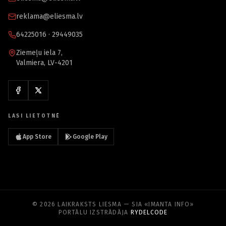
reklama@eliesma.lv
64225016 · 29449035
Ziemeļu iela 7,
Valmiera, LV-4201
LASI LIETOTNĒ
App Store
Google Play
© 2026 LAIKRAKSTS LIESMA — SIA «IMANTA INFO»
PORTĀLU IZSTRĀDĀJA
RYDELCODE