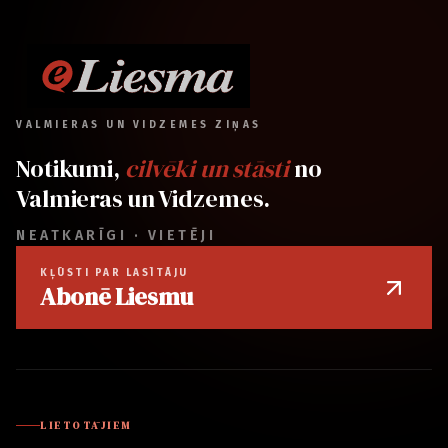
VALMIERAS UN VIDZEMES ZIŅAS
Notikumi,
cilvēki un stāsti
no
Valmieras un Vidzemes.
NEATKARĪGI · VIETĒJI
KĻŪSTI PAR LASĪTĀJU
Abonē Liesmu
LIETOTĀJIEM