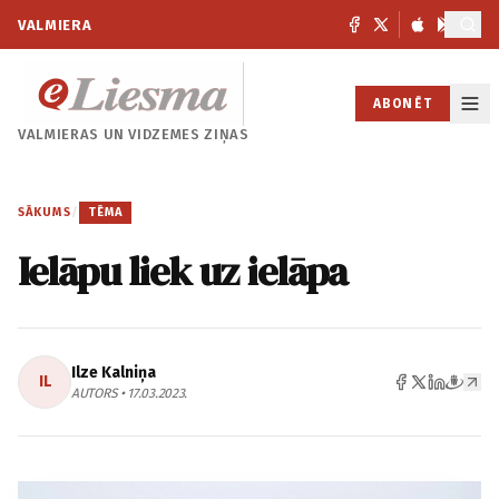
VALMIERA
ABONĒT
VALMIERAS UN
VIDZEMES ZIŅAS
SĀKUMS
/
TĒMA
Ielāpu liek uz ielāpa
Ilze Kalniņa
IL
AUTORS • 17.03.2023.