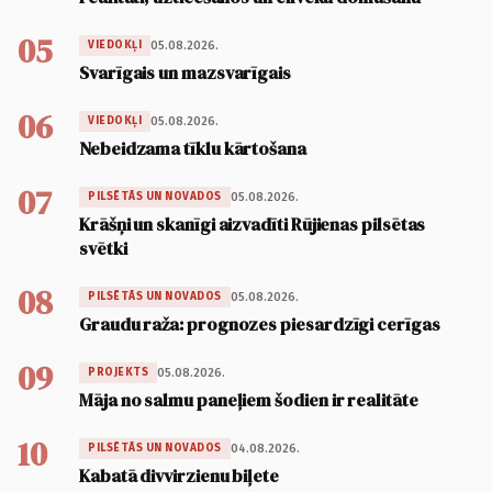
05
05.08.2026.
VIEDOKĻI
Svarīgais un mazsvarīgais
06
05.08.2026.
VIEDOKĻI
Nebeidzama tīklu kārtošana
07
05.08.2026.
PILSĒTĀS UN NOVADOS
Krāšņi un skanīgi aizvadīti Rūjienas pilsētas
svētki
08
05.08.2026.
PILSĒTĀS UN NOVADOS
Graudu raža: prognozes piesardzīgi cerīgas
09
05.08.2026.
PROJEKTS
Māja no salmu paneļiem šodien ir realitāte
10
04.08.2026.
PILSĒTĀS UN NOVADOS
Kabatā divvirzienu biļete