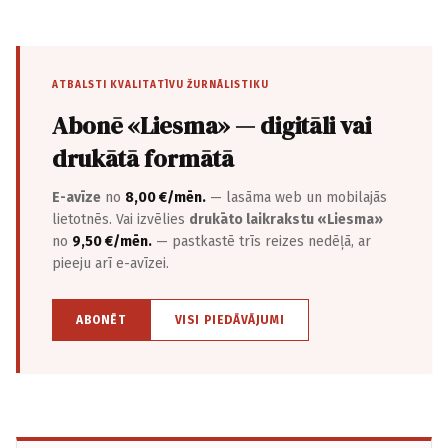
ATBALSTI KVALITATĪVU ŽURNĀLISTIKU
Abonē «Liesma» — digitāli vai
drukātā formātā
E-avīze
no
8,00 €/mēn.
— lasāma web un mobilajās
lietotnēs. Vai izvēlies
drukāto laikrakstu «Liesma»
no
9,50 €/mēn.
— pastkastē trīs reizes nedēļā, ar
pieeju arī e-avīzei.
ABONĒT
VISI PIEDĀVĀJUMI