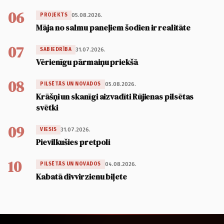
06
05.08.2026.
PROJEKTS
Māja no salmu paneļiem šodien ir realitāte
07
31.07.2026.
SABIEDRĪBA
Vērienīgu pārmaiņu priekšā
08
05.08.2026.
PILSĒTĀS UN NOVADOS
Krāšņi un skanīgi aizvadīti Rūjienas pilsētas
svētki
09
31.07.2026.
VIESIS
Pievilkušies pretpoli
10
04.08.2026.
PILSĒTĀS UN NOVADOS
Kabatā divvirzienu biļete