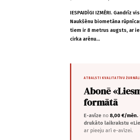
IESPAIDĪGI IZMĒRI. Gandrīz vi
Naukšēnu biometāna rūpnīcas
tiem ir 8 metrus augsts, ar i
cirka arēnu…
ATBALSTI KVALITATĪVU ŽURNĀL
Abonē «Liesm
formātā
E-avīze
no
8,00 €/mēn.
drukāto laikrakstu «L
ar pieeju arī e-avīzei.