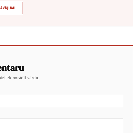
DĀVĀJUMI
entāru
ietiek norādīt vārdu.