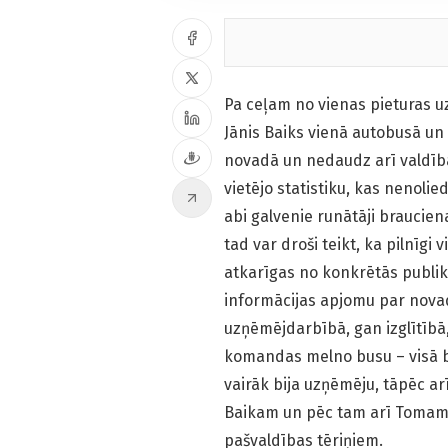
Pa ceļam no vienas pieturas 
Jānis Baiks vienā autobusā un
novadā un nedaudz arī valdībā
vietējo statistiku, kas nenol
abi galvenie runātāji braucie
tad var droši teikt, ka pilnīgi 
atkarīgas no konkrētās publik
informācijas apjomu par nova
uzņēmējdarbībā, gan izglītībā
komandas melno busu – visā b
vairāk bija uzņēmēju, tāpēc a
Baikam un pēc tam arī Tomam 
pašvaldības tēriņiem.