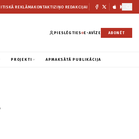
ITISKĀ REKLĀMA
KONTAKTI
ZIŅO REDAKCIJAI
PIESLĒGTIES
E-AVĪZE
ABONĒT
PROJEKTI
APMAKSĀTĀ PUBLIKĀCIJA