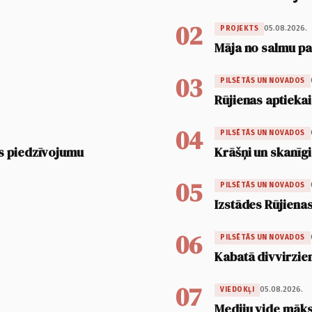
02
05.08.2026.
PROJEKTS
Māja no salmu pan
03
PILSĒTĀS UN NOVADOS
Rūjienas aptiekai
04
PILSĒTĀS UN NOVADOS
s piedzīvojumu
Krāšņi un skanīgi
05
PILSĒTĀS UN NOVADOS
Izstādes Rūjienas
06
PILSĒTĀS UN NOVADOS
Kabatā divvirzien
07
05.08.2026.
VIEDOKĻI
Mediju vide māksl