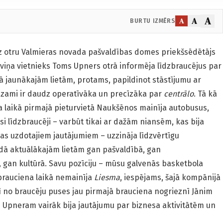
A
A
A
BURTU IZMĒRS
uz otru Valmieras novada pašvaldības domes priekšsēdētājs
 viņa vietnieks Toms Upners otrā informēja līdzbraucējus par
 jaunākajām lietām, protams, papildinot stāstījumu ar
iedzami ir daudz operatīvāka un precīzāka par
centrālo
. Tā kā
na laikā pirmajā pieturvietā Naukšēnos mainīja autobusus,
visi līdzbraucēji – varbūt tikai ar dažām niansēm, kas bija
as uzdotajiem jautājumiem – uzzināja līdzvērtīgu
dā aktuālākajām lietām gan pašvaldībā, gan
, gan kultūrā. Savu pozīciju – mūsu galvenās basketbola
rauciena laikā nemainīja
Liesma
, iespējams, šajā kompānijā
rī no braucēju puses jau pirmajā brauciena nogrieznī Jānim
Upneram vairāk bija jautājumu par biznesa aktivitātēm un