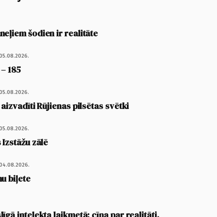
eļiem šodien ir realitāte
05.08.2026.
 – 185
05.08.2026.
 aizvadīti Rūjienas pilsētas svētki
05.08.2026.
 Izstāžu zālē
04.08.2026.
u biļete
īgā intelekta laikmetā: cīņa par realitāti,