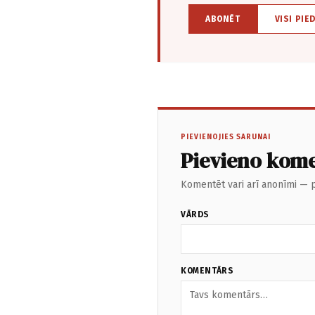
ABONĒT
VISI PIE
PIEVIENOJIES SARUNAI
Pievieno kom
Komentēt vari arī anonīmi — p
VĀRDS
KOMENTĀRS