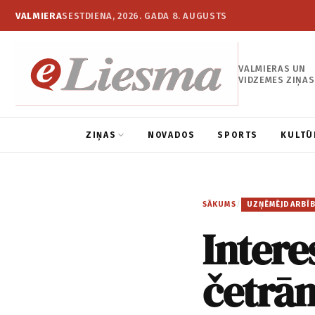
VALMIERA
SESTDIENA, 2026. GADA 8. AUGUSTS
VALMIERAS UN
VIDZEMES ZIŅAS
ZIŅAS
NOVADOS
SPORTS
KULTŪ
SĀKUMS
/
UZŅĒMĒJDARBĪ
Intere
četrā