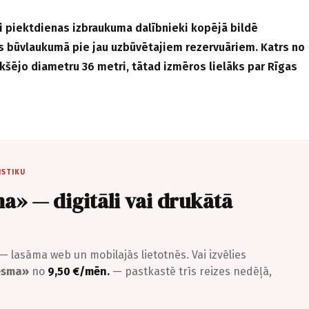
si piektdienas izbraukuma dalībnieki kopējā bildē
 būvlaukumā pie jau uzbūvētajiem rezervuāriem. Katrs no
ekšējo diametru 36 metri, tātad izmēros lielāks par Rīgas
ISTIKU
a» — digitāli vai drukātā
— lasāma web un mobilajās lietotnēs. Vai izvēlies
iesma»
no
9,50 €/mēn.
— pastkastē trīs reizes nedēļā,