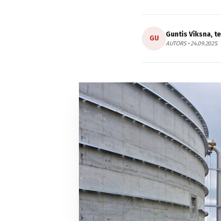
Guntis Vīksna, t
GU
AUTORS • 24.09.2025.