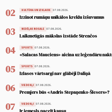
02
07.08.2026.
KULTŪRA UN IZKLAIDE
Izzinot rumāņu unikālos kreklu izšuvumus
03
07.08.2026.
NEDĒĻAS NOGALE
Laikmetīgās mākslas izstāde Strenčos
04
07.08.2026.
SPORTS
«Salacas Mauciens» aicina uz leģendāru nakt
05
07.08.2026.
SPORTS
Izlases vārtsargi nav glābēji Daliņā
06
07.08.2026.
VIEDOKĻI
Premjers būs «Andris Stepaņenko-Šlesers»?
07
07.08.2026.
VIEDOKĻI
Ir iemesls pacelt kausu