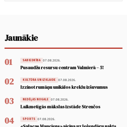
Jaunākie
01
07.08.2026.
SABIEDRĪBA
Pusaudžu resursu centram Valmierā – 5!
02
07.08.2026.
KULTŪRA UN IZKLAIDE
Izzinot rumāņu unikālos kreklu izšuvumus
03
07.08.2026.
NEDĒĻAS NOGALE
Laikmetīgās mākslas izstāde Strenčos
04
07.08.2026.
SPORTS
«Salacas Mauciens» aicina uz leģendāru nakts