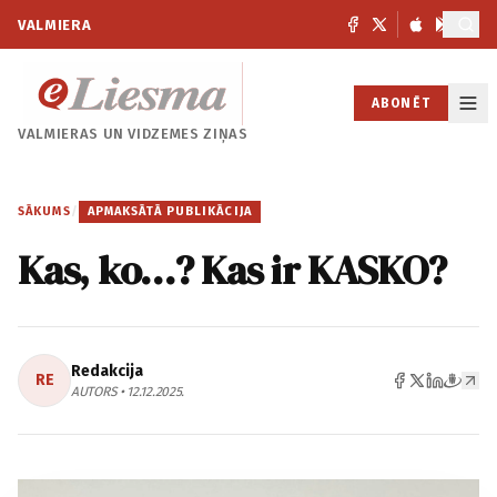
VALMIERA
ABONĒT
VALMIERAS UN
VIDZEMES ZIŅAS
SĀKUMS
/
APMAKSĀTĀ PUBLIKĀCIJA
Kas, ko…? Kas ir KASKO?
Redakcija
RE
AUTORS • 12.12.2025.