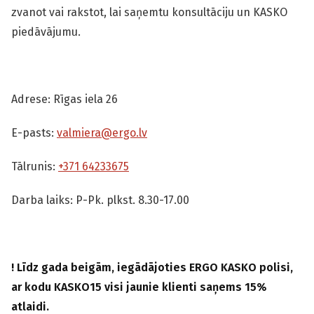
zvanot vai rakstot, lai saņemtu konsultāciju un KASKO
piedāvājumu.
Adrese: Rīgas iela 26
E-pasts:
valmiera@ergo.lv
Tālrunis:
+371 64233675
Darba laiks: P-Pk. plkst. 8.30-17.00
!
Līdz gada beigām, iegādājoties ERGO KASKO polisi,
ar kodu KASKO15 visi jaunie klienti saņems 15%
atlaidi.