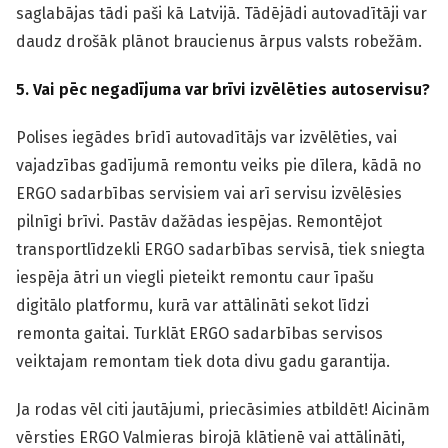
saglabājas tādi paši kā Latvijā. Tādējādi autovadītāji var
daudz drošāk plānot braucienus ārpus valsts robežām.
5. Vai pēc negadījuma var brīvi izvēlēties autoservisu?
Polises iegādes brīdī autovadītājs var izvēlēties, vai
vajadzības gadījumā remontu veiks pie dīlera, kādā no
ERGO sadarbības servisiem vai arī servisu izvēlēsies
pilnīgi brīvi. Pastāv dažādas iespējas. Remontējot
transportlīdzekli ERGO sadarbības servisā, tiek sniegta
iespēja ātri un viegli pieteikt remontu caur īpašu
digitālo platformu, kurā var attālināti sekot līdzi
remonta gaitai. Turklāt ERGO sadarbības servisos
veiktajam remontam tiek dota divu gadu garantija.
Ja rodas vēl citi jautājumi, priecāsimies atbildēt! Aicinām
vērsties ERGO Valmieras birojā klātienē vai attālināti,