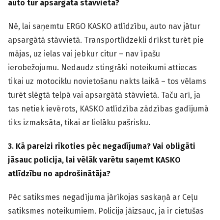
auto tur apsargātā stāvvietā?
Nē, lai saņemtu ERGO KASKO atlīdzību, auto nav jātur
apsargātā stāvvietā. Transportlīdzekli drīkst turēt pie
mājas, uz ielas vai jebkur citur – nav īpašu
ierobežojumu. Nedaudz stingrāki noteikumi attiecas
tikai uz motociklu novietošanu nakts laikā – tos vēlams
turēt slēgtā telpā vai apsargātā stāvvietā. Taču arī, ja
tas netiek ievērots, KASKO atlīdzība zādzības gadījumā
tiks izmaksāta, tikai ar lielāku pašrisku.
3. Kā pareizi rīkoties pēc negadījuma? Vai obligāti
jāsauc policija, lai vēlāk varētu saņemt KASKO
atlīdzību no apdrošinātāja?
Pēc satiksmes negadījuma jārīkojas saskaņā ar Ceļu
satiksmes noteikumiem. Policija jāizsauc, ja ir cietušas