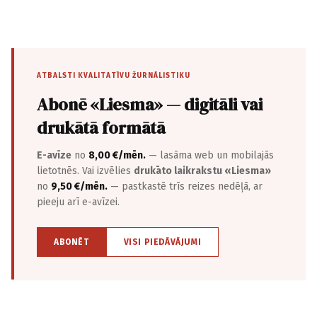
ATBALSTI KVALITATĪVU ŽURNĀLISTIKU
Abonē «Liesma» — digitāli vai
drukātā formātā
E-avīze
no
8,00 €/mēn.
— lasāma web un mobilajās
lietotnēs. Vai izvēlies
drukāto laikrakstu «Liesma»
no
9,50 €/mēn.
— pastkastē trīs reizes nedēļā, ar
pieeju arī e-avīzei.
ABONĒT
VISI PIEDĀVĀJUMI