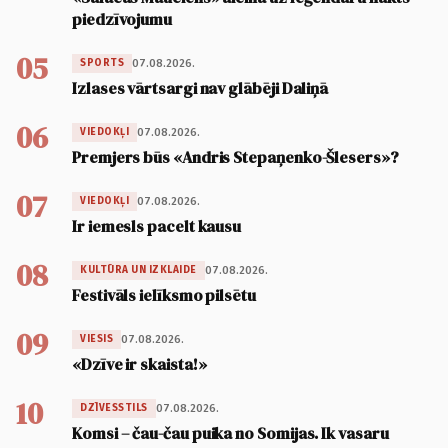
piedzīvojumu
05
07.08.2026.
SPORTS
Izlases vārtsargi nav glābēji Daliņā
06
07.08.2026.
VIEDOKĻI
Premjers būs «Andris Stepaņenko-Šlesers»?
07
07.08.2026.
VIEDOKĻI
Ir iemesls pacelt kausu
08
07.08.2026.
KULTŪRA UN IZKLAIDE
Festivāls ielīksmo pilsētu
09
07.08.2026.
VIESIS
«Dzīve ir skaista!»
10
07.08.2026.
DZĪVESSTILS
Komsi – čau-čau puika no Somijas. Ik vasaru