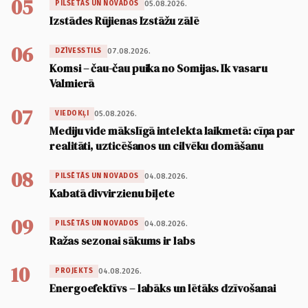
05
05.08.2026.
PILSĒTĀS UN NOVADOS
Izstādes Rūjienas Izstāžu zālē
06
07.08.2026.
DZĪVESSTILS
Komsi – čau-čau puika no Somijas. Ik vasaru
Valmierā
07
05.08.2026.
VIEDOKĻI
Mediju vide mākslīgā intelekta laikmetā: cīņa par
realitāti, uzticēšanos un cilvēku domāšanu
08
04.08.2026.
PILSĒTĀS UN NOVADOS
Kabatā divvirzienu biļete
09
04.08.2026.
PILSĒTĀS UN NOVADOS
Ražas sezonai sākums ir labs
10
04.08.2026.
PROJEKTS
Energoefektīvs – labāks un lētāks dzīvošanai