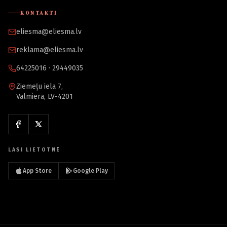
KONTAKTI
eliesma@eliesma.lv
reklama@eliesma.lv
64225016 · 29449035
Ziemeļu iela 7,
Valmiera, LV-4201
LASI LIETOTNĒ
App Store
Google Play