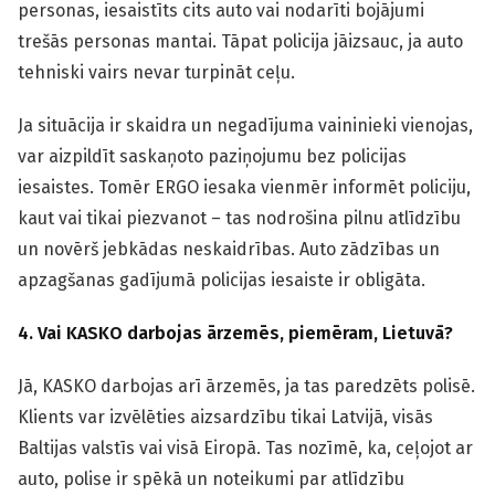
personas, iesaistīts cits auto vai nodarīti bojājumi
trešās personas mantai. Tāpat policija jāizsauc, ja auto
tehniski vairs nevar turpināt ceļu.
Ja situācija ir skaidra un negadījuma vaininieki vienojas,
var aizpildīt saskaņoto paziņojumu bez policijas
iesaistes. Tomēr ERGO iesaka vienmēr informēt policiju,
kaut vai tikai piezvanot – tas nodrošina pilnu atlīdzību
un novērš jebkādas neskaidrības. Auto zādzības un
apzagšanas gadījumā policijas iesaiste ir obligāta.
4. Vai KASKO darbojas ārzemēs, piemēram, Lietuvā?
Jā, KASKO darbojas arī ārzemēs, ja tas paredzēts polisē.
Klients var izvēlēties aizsardzību tikai Latvijā, visās
Baltijas valstīs vai visā Eiropā. Tas nozīmē, ka, ceļojot ar
auto, polise ir spēkā un noteikumi par atlīdzību