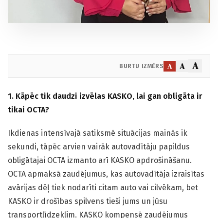
A
A
A
BURTU IZMĒRS
1. Kāpēc tik daudzi izvēlas KASKO, lai gan obligāta ir
tikai OCTA?
Ikdienas intensīvajā satiksmē situācijas mainās ik
sekundi, tāpēc arvien vairāk autovadītāju papildus
obligātajai OCTA izmanto arī KASKO apdrošināšanu.
OCTA apmaksā zaudējumus, kas autovadītāja izraisītas
avārijas dēļ tiek nodarīti citam auto vai cilvēkam, bet
KASKO ir drošības spilvens tieši jums un jūsu
transportlīdzeklim. KASKO kompensē zaudējumus