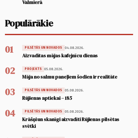
Valmierā
Populārākie
01
04.08.2026.
PILSĒTĀS UN NOVADOS
Aizvadītas mājas kafejnīcu dienas
02
05.08.2026.
PROJEKTS
Māja no salmu paneļiem šodien ir realitāte
03
05.08.2026.
PILSĒTĀS UN NOVADOS
Rūjienas aptiekai – 185
04
05.08.2026.
PILSĒTĀS UN NOVADOS
Krāšņi un skanīgi aizvadīti Rūjienas pilsētas
svētki