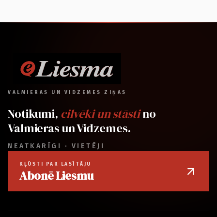
VALMIERAS UN VIDZEMES ZIŅAS
Notikumi,
cilvēki un stāsti
no
Valmieras un Vidzemes.
NEATKARĪGI · VIETĒJI
KĻŪSTI PAR LASĪTĀJU
Abonē Liesmu