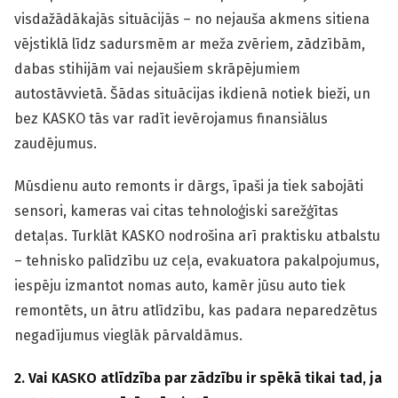
visdažādākajās situācijās – no nejauša akmens sitiena
vējstiklā līdz sadursmēm ar meža zvēriem, zādzībām,
dabas stihijām vai nejaušiem skrāpējumiem
autostāvvietā. Šādas situācijas ikdienā notiek bieži, un
bez KASKO tās var radīt ievērojamus finansiālus
zaudējumus.
Mūsdienu auto remonts ir dārgs, īpaši ja tiek sabojāti
sensori, kameras vai citas tehnoloģiski sarežģītas
detaļas. Turklāt KASKO nodrošina arī praktisku atbalstu
– tehnisko palīdzību uz ceļa, evakuatora pakalpojumus,
iespēju izmantot nomas auto, kamēr jūsu auto tiek
remontēts, un ātru atlīdzību, kas padara neparedzētus
negadījumus vieglāk pārvaldāmus.
2. Vai KASKO atlīdzība par zādzību ir spēkā tikai tad, ja