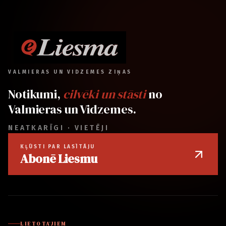
VALMIERAS UN VIDZEMES ZIŅAS
Notikumi,
cilvēki un stāsti
no
Valmieras un Vidzemes.
NEATKARĪGI · VIETĒJI
KĻŪSTI PAR LASĪTĀJU
Abonē Liesmu
LIETOTĀJIEM