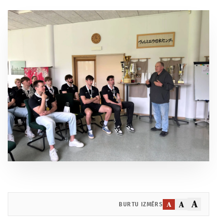
A
A
A
BURTU IZMĒRS