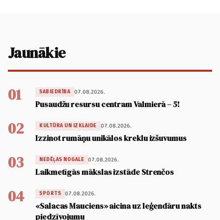
Jaunākie
01
07.08.2026.
SABIEDRĪBA
Pusaudžu resursu centram Valmierā – 5!
02
07.08.2026.
KULTŪRA UN IZKLAIDE
Izzinot rumāņu unikālos kreklu izšuvumus
03
07.08.2026.
NEDĒĻAS NOGALE
Laikmetīgās mākslas izstāde Strenčos
04
07.08.2026.
SPORTS
«Salacas Mauciens» aicina uz leģendāru nakts
piedzīvojumu