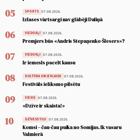
05
07.08.2026.
SPORTS
Izlases vārtsargi nav glābēji Daliņā
06
07.08.2026.
VIEDOKĻI
Premjers būs «Andris Stepaņenko-Šlesers»?
07
07.08.2026.
VIEDOKĻI
Ir iemesls pacelt kausu
08
07.08.2026.
KULTŪRA UN IZKLAIDE
Festivāls ielīksmo pilsētu
09
07.08.2026.
VIESIS
«Dzīve ir skaista!»
10
07.08.2026.
DZĪVESSTILS
Komsi – čau-čau puika no Somijas. Ik vasaru
Valmierā