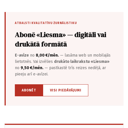
ATBALSTI KVALITATĪVU ŽURNĀLISTIKU
Abonē «Liesma» — digitāli vai
drukātā formātā
E-avīze
no
8,00 €/mēn.
— lasāma web un mobilajās
lietotnēs. Vai izvēlies
drukāto laikrakstu «Liesma»
no
9,50 €/mēn.
— pastkastē trīs reizes nedēļā, ar
pieeju arī e-avīzei.
ABONĒT
VISI PIEDĀVĀJUMI