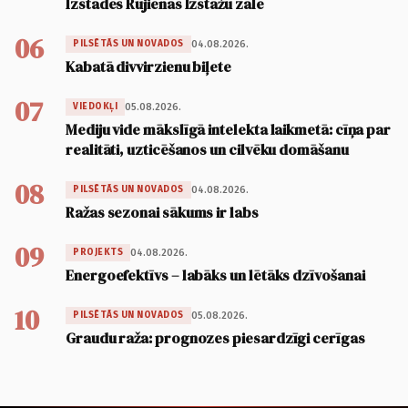
Izstādes Rūjienas Izstāžu zālē
06
04.08.2026.
PILSĒTĀS UN NOVADOS
Kabatā divvirzienu biļete
07
05.08.2026.
VIEDOKĻI
Mediju vide mākslīgā intelekta laikmetā: cīņa par
realitāti, uzticēšanos un cilvēku domāšanu
08
04.08.2026.
PILSĒTĀS UN NOVADOS
Ražas sezonai sākums ir labs
09
04.08.2026.
PROJEKTS
Energoefektīvs – labāks un lētāks dzīvošanai
10
05.08.2026.
PILSĒTĀS UN NOVADOS
Graudu raža: prognozes piesardzīgi cerīgas