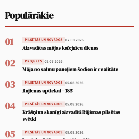
Populārākie
01
04.08.2026.
PILSĒTĀS UN NOVADOS
Aizvadītas mājas kafejnīcu dienas
02
05.08.2026.
PROJEKTS
Māja no salmu paneļiem šodien ir realitāte
03
05.08.2026.
PILSĒTĀS UN NOVADOS
Rūjienas aptiekai – 185
04
05.08.2026.
PILSĒTĀS UN NOVADOS
Krāšņi un skanīgi aizvadīti Rūjienas pilsētas
svētki
05
05.08.2026.
PILSĒTĀS UN NOVADOS