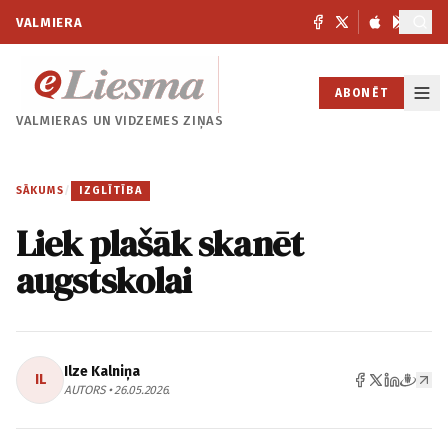
VALMIERA
ABONĒT
VALMIERAS UN
VIDZEMES ZIŅAS
SĀKUMS
/
IZGLĪTĪBA
Liek plašāk skanēt
augstskolai
Ilze Kalniņa
IL
AUTORS • 26.05.2026.