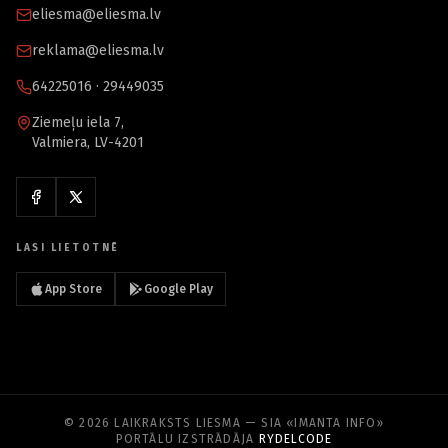
eliesma@eliesma.lv
reklama@eliesma.lv
64225016 · 29449035
Ziemeļu iela 7,
Valmiera, LV-4201
LASI LIETOTNĒ
App Store
Google Play
© 2026 LAIKRAKSTS LIESMA — SIA «IMANTA INFO»
PORTĀLU IZSTRĀDĀJA
RYDELCODE