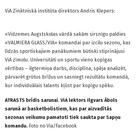
ViA Zinātniskā institūta direktors Andris Klepers:
«Vidzemes Augstskolas vārdā sakām sirsnīgu paldies
«VALMIERA GLASS/VIA» komandai par izcilu sezonu, kas
līdzās sportiskajiem panākumiem būtiski stiprinājusi
ViA zīmolu. Universitāti un sportu vieno kopīgas
vērtības – ilgtermiņa darbs, disciplīna, spēja analizēt,
pārvarēt grūtus brīžus un sasniegt rezultātu komandā,
kur individuālais talants kļūst par kopīgu spēku.
ATRASTS brīdis sarunai. ViA lektors Ilgvars Ābols
sarunā ar basketbolistiem, kas par aizvadītās
sezonas veikumu pamatoti tiek saukta par Sapņu
komandu.
Foto no Via/facebook