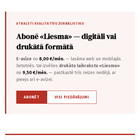
ATBALSTI KVALITATĪVU ŽURNĀLISTIKU
Abonē «Liesma» — digitāli vai
drukātā formātā
E-avīze
no
8,00 €/mēn.
— lasāma web un mobilajās
lietotnēs. Vai izvēlies
drukāto laikrakstu «Liesma»
no
9,50 €/mēn.
— pastkastē trīs reizes nedēļā, ar
pieeju arī e-avīzei.
ABONĒT
VISI PIEDĀVĀJUMI