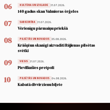
06
31.07.2026.
KULTŪRA UN IZKLAIDE
140 gadus skan Valmieras ērģeles
07
31.07.2026.
SABIEDRĪBA
Vērienīgu pārmaiņu priekšā
08
05.08.2026.
PILSĒTĀS UN NOVADOS
Krāšņi un skanīgi aizvadīti Rūjienas pilsētas
svētki
09
31.07.2026.
VIESIS
Pievilkušies pretpoli
10
04.08.2026.
PILSĒTĀS UN NOVADOS
Kabatā divvirzienu biļete