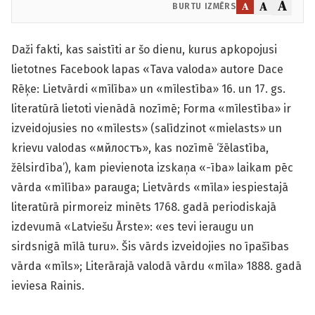
A
A
A
BURTU IZMĒRS
Daži fakti, kas saistīti ar šo dienu, kurus apkopojusi
lietotnes Facebook lapas «Tava valoda» autore Dace
Rēķe: Lietvārdi «mīlība» un «mīlestība» 16. un 17. gs.
literatūrā lietoti vienādā nozīmē; Forma «mīlestība» ir
izveidojusies no «mīlests» (salīdzinot «mielasts» un
krievu valodas «мйлостъ», kas nozīmē ‘žēlastība,
žēlsirdība’), kam pievienota izskaņa «-ība» laikam pēc
vārda «mīlība» parauga; Lietvārds «mīla» iespiestajā
literatūrā pirmoreiz minēts 1768. gadā periodiskajā
izdevumā «Latviešu Ārste»: «es tevi ieraugu un
sirdsnigā mīlā turu». Šis vārds izveidojies no īpašības
vārda «mīls»; Literārajā valodā vārdu «mīla» 1888. gadā
ieviesa Rainis.