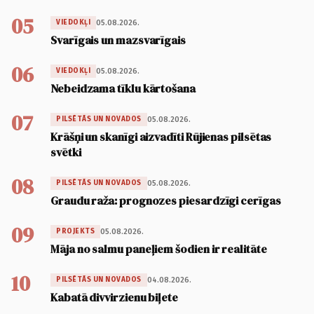
05
05.08.2026.
VIEDOKĻI
Svarīgais un mazsvarīgais
06
05.08.2026.
VIEDOKĻI
Nebeidzama tīklu kārtošana
07
05.08.2026.
PILSĒTĀS UN NOVADOS
Krāšņi un skanīgi aizvadīti Rūjienas pilsētas
svētki
08
05.08.2026.
PILSĒTĀS UN NOVADOS
Graudu raža: prognozes piesardzīgi cerīgas
09
05.08.2026.
PROJEKTS
Māja no salmu paneļiem šodien ir realitāte
10
04.08.2026.
PILSĒTĀS UN NOVADOS
Kabatā divvirzienu biļete