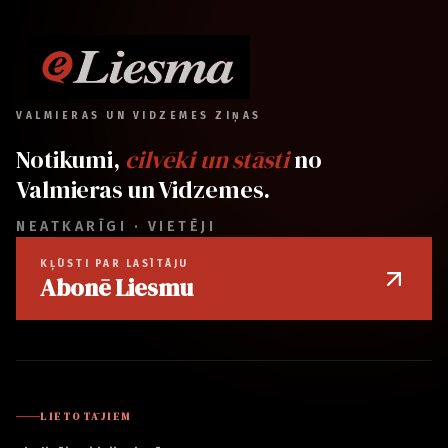
VALMIERAS UN VIDZEMES ZIŅAS
Notikumi,
cilvēki un stāsti
no
Valmieras un Vidzemes.
NEATKARĪGI · VIETĒJI
KĻŪSTI PAR LASĪTĀJU
Abonē Liesmu
LIETOTĀJIEM