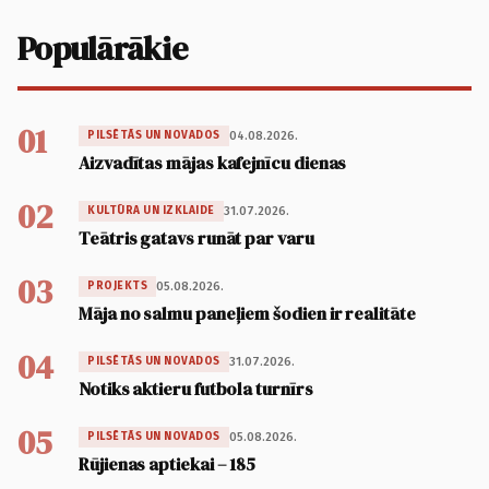
Populārākie
01
04.08.2026.
PILSĒTĀS UN NOVADOS
Aizvadītas mājas kafejnīcu dienas
02
31.07.2026.
KULTŪRA UN IZKLAIDE
Teātris gatavs runāt par varu
03
05.08.2026.
PROJEKTS
Māja no salmu paneļiem šodien ir realitāte
04
31.07.2026.
PILSĒTĀS UN NOVADOS
Notiks aktieru futbola turnīrs
05
05.08.2026.
PILSĒTĀS UN NOVADOS
Rūjienas aptiekai – 185