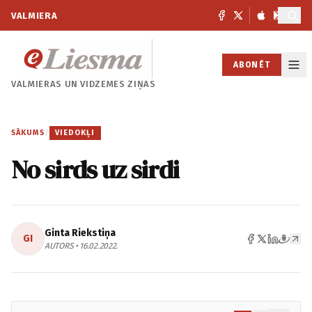
VALMIERA
ABONĒT
VALMIERAS UN
VIDZEMES ZIŅAS
SĀKUMS
/
VIEDOKĻI
No sirds uz sirdi
Ginta Riekstiņa
GI
AUTORS • 16.02.2022.