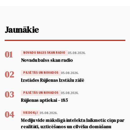
Jaunākie
01
05.08.2026.
NOVADU BALSS SKAN RADIO
Novadu balss skan radio
02
05.08.2026.
PILSĒTĀS UN NOVADOS
Izstādes Rūjienas Izstāžu zālē
03
05.08.2026.
PILSĒTĀS UN NOVADOS
Rūjienas aptiekai – 185
04
05.08.2026.
VIEDOKĻI
Mediju vide mākslīgā intelekta laikmetā: cīņa par
realitāti, uzticēšanos un cilvēku domāšanu