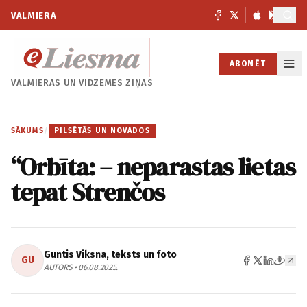
VALMIERA
ABONĒT
VALMIERAS UN
VIDZEMES ZIŅAS
SĀKUMS
/
PILSĒTĀS UN NOVADOS
“Orbīta: – neparastas lietas
tepat Strenčos
Guntis Vīksna, teksts un foto
GU
AUTORS • 06.08.2025.