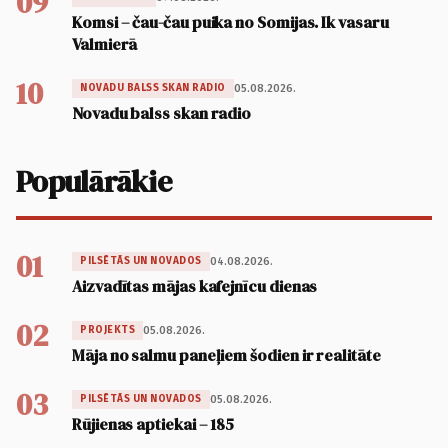
09
Komsi – čau-čau puika no Somijas. Ik vasaru
Valmierā
10
05.08.2026.
NOVADU BALSS SKAN RADIO
Novadu balss skan radio
Populārākie
01
04.08.2026.
PILSĒTĀS UN NOVADOS
Aizvadītas mājas kafejnīcu dienas
02
05.08.2026.
PROJEKTS
Māja no salmu paneļiem šodien ir realitāte
03
05.08.2026.
PILSĒTĀS UN NOVADOS
Rūjienas aptiekai – 185