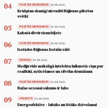
04
05.08.2026.
PILSĒTĀS UN NOVADOS
Krāšņi un skanīgi aizvadīti Rūjienas pilsētas
svētki
05
04.08.2026.
PILSĒTĀS UN NOVADOS
Kabatā divvirzienu biļete
06
05.08.2026.
PILSĒTĀS UN NOVADOS
Izstādes Rūjienas Izstāžu zālē
07
05.08.2026.
VIEDOKĻI
Mediju vide mākslīgā intelekta laikmetā: cīņa par
realitāti, uzticēšanos un cilvēku domāšanu
08
04.08.2026.
PILSĒTĀS UN NOVADOS
Ražas sezonai sākums ir labs
09
04.08.2026.
PROJEKTS
Energoefektīvs – labāks un lētāks dzīvošanai