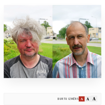
A
A
A
BURTU IZMĒRS