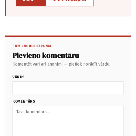
ABONĒT
VISI PIEDĀVĀJUMI
PIEVIENOJIES SARUNAI
Pievieno komentāru
Komentēt vari arī anonīmi — pietiek norādīt vārdu.
VĀRDS
KOMENTĀRS