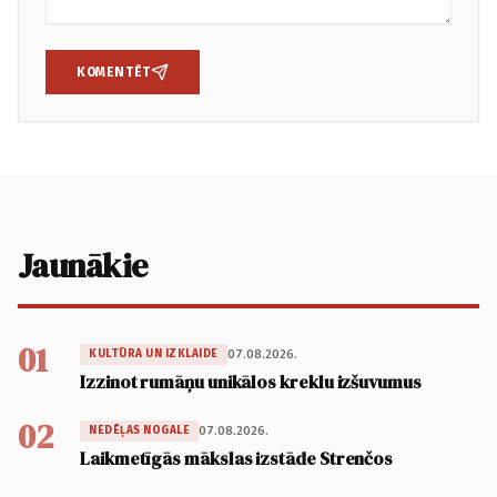
KOMENTĒT
Jaunākie
01
07.08.2026.
KULTŪRA UN IZKLAIDE
Izzinot rumāņu unikālos kreklu izšuvumus
02
07.08.2026.
NEDĒĻAS NOGALE
Laikmetīgās mākslas izstāde Strenčos