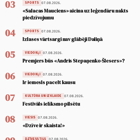
03
07.08.2026.
SPORTS
«Salacas Mauciens» aicina uz leģendāru nakts
piedzīvojumu
04
07.08.2026.
SPORTS
Izlases vārtsargi nav glābēji Daliņā
05
07.08.2026.
VIEDOKĻI
Premjers būs «Andris Stepaņenko-Šlesers»?
06
07.08.2026.
VIEDOKĻI
Ir iemesls pacelt kausu
07
07.08.2026.
KULTŪRA UN IZKLAIDE
Festivāls ielīksmo pilsētu
08
07.08.2026.
VIESIS
«Dzīve ir skaista!»
07.08.2026.
DZĪVESSTILS