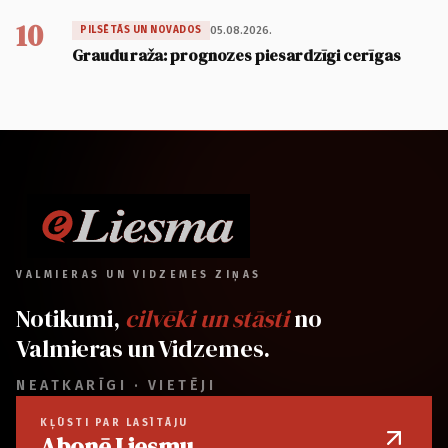
10
05.08.2026.
PILSĒTĀS UN NOVADOS
Graudu raža: prognozes piesardzīgi cerīgas
VALMIERAS UN VIDZEMES ZIŅAS
Notikumi,
cilvēki un stāsti
no
Valmieras un Vidzemes.
NEATKARĪGI · VIETĒJI
KĻŪSTI PAR LASĪTĀJU
Abonē Liesmu