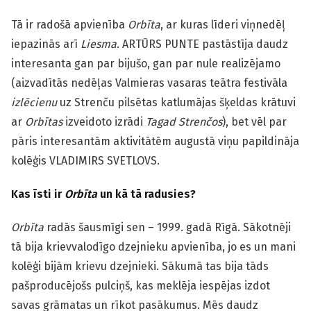
Tā ir radošā apvienība
Orbīta
, ar kuras līderi viņnedēļ
iepazinās arī
Liesma
. ARTŪRS PUNTE pastāstīja daudz
interesanta gan par bijušo, gan par nule realizējamo
(aizvadītās nedēļas Valmieras vasaras teātra festivāla
izlēcienu
uz Strenču pilsētas katlumājas šķeldas krātuvi
ar
Orbītas
izveidoto izrādi
Tagad Strenčos
), bet vēl par
pāris interesantām aktivitātēm augustā viņu papildināja
kolēģis
VLADIMIRS SVETLOVS.
Kas īsti ir
Orbīta
un kā tā radusies?
Orbīta
radās šausmīgi sen – 1999. gadā Rīgā. Sākotnēji
tā bija krievvalodīgo dzejnieku apvienība, jo es un mani
kolēģi bijām krievu dzejnieki. Sākumā tas bija tāds
pašproducējošs pulciņš, kas meklēja iespējas izdot
savas grāmatas un rīkot pasākumus. Mēs daudz