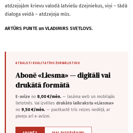
atdzejojām krievu valodā latviešu dzejniekus, viņi – tādā
dialoga veidā – atdzejoja mūs.
ARTŪRS PUNTE un VLADIMIRS SVETLOVS.
ATBALSTI KVALITATĪVU ŽURNĀLISTIKU
Abonē «Liesma» — digitāli vai
drukātā formātā
E-avīze
no
8,00 €/mēn.
— lasāma web un mobilajās
lietotnēs. Vai izvēlies
drukāto laikrakstu «Liesma»
no
9,50 €/mēn.
— pastkastē trīs reizes nedēļā, ar
pieeju arī e-avīzei.