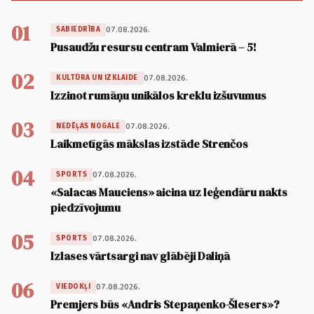
01
07.08.2026.
SABIEDRĪBA
Pusaudžu resursu centram Valmierā – 5!
02
07.08.2026.
KULTŪRA UN IZKLAIDE
Izzinot rumāņu unikālos kreklu izšuvumus
03
07.08.2026.
NEDĒĻAS NOGALE
Laikmetīgās mākslas izstāde Strenčos
04
07.08.2026.
SPORTS
«Salacas Mauciens» aicina uz leģendāru nakts
piedzīvojumu
05
07.08.2026.
SPORTS
Izlases vārtsargi nav glābēji Daliņā
06
07.08.2026.
VIEDOKĻI
Premjers būs «Andris Stepaņenko-Šlesers»?