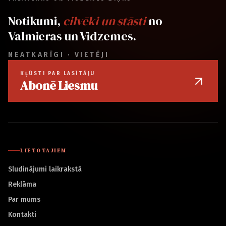
Notikumi,
cilvēki un stāsti
no
Valmieras un Vidzemes.
NEATKARĪGI · VIETĒJI
KĻŪSTI PAR LASĪTĀJU
Abonē Liesmu
LIETOTĀJIEM
Sludinājumi laikrakstā
Reklāma
Par mums
Kontakti