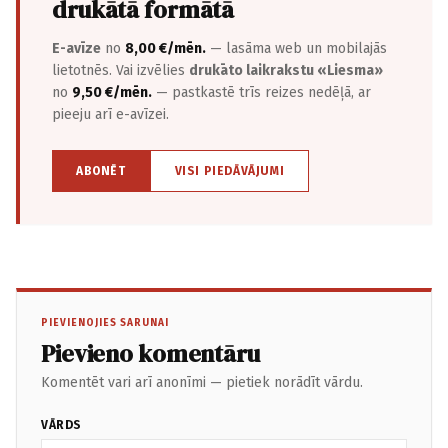
drukātā formātā
E-avīze
no
8,00 €/mēn.
— lasāma web un mobilajās
lietotnēs. Vai izvēlies
drukāto laikrakstu «Liesma»
no
9,50 €/mēn.
— pastkastē trīs reizes nedēļā, ar
pieeju arī e-avīzei.
ABONĒT
VISI PIEDĀVĀJUMI
PIEVIENOJIES SARUNAI
Pievieno komentāru
Komentēt vari arī anonīmi — pietiek norādīt vārdu.
VĀRDS