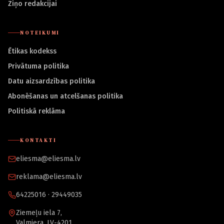
Ziņo redakcijai
NOTEIKUMI
Ētikas kodekss
Privātuma politika
Datu aizsardzības politika
Abonēšanas un atcelšanas politika
Politiskā reklāma
KONTAKTI
eliesma@eliesma.lv
reklama@eliesma.lv
64225016 · 29449035
Ziemeļu iela 7,
Valmiera, LV-4201