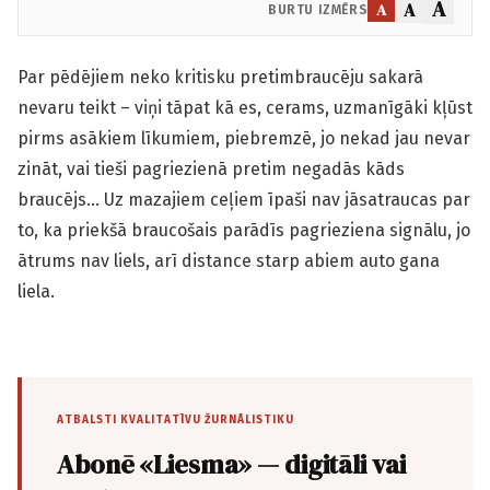
A
A
A
BURTU IZMĒRS
Par pēdējiem neko kritisku pretimbraucēju sakarā
nevaru teikt – viņi tāpat kā es, cerams, uzmanīgāki kļūst
pirms asākiem līkumiem, piebremzē, jo nekad jau nevar
zināt, vai tieši pagriezienā pretim negadās kāds
braucējs… Uz mazajiem ceļiem īpaši nav jāsatraucas par
to, ka priekšā braucošais parādīs pagrieziena signālu, jo
ātrums nav liels, arī distance starp abiem auto gana
liela.
ATBALSTI KVALITATĪVU ŽURNĀLISTIKU
Abonē «Liesma» — digitāli vai