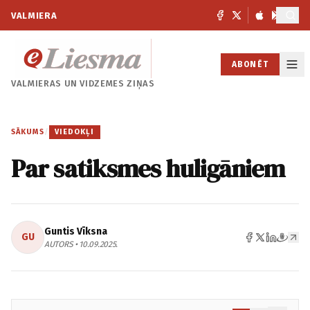
VALMIERA
ABONĒT
VALMIERAS UN
VIDZEMES ZIŅAS
SĀKUMS
/
VIEDOKĻI
Par satiksmes huligāniem
Guntis Vīksna
GU
AUTORS • 10.09.2025.