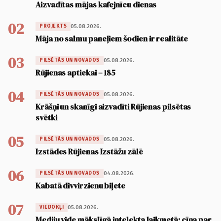
Aizvadītas mājas kafejnīcu dienas
02
05.08.2026.
PROJEKTS
Māja no salmu paneļiem šodien ir realitāte
03
05.08.2026.
PILSĒTĀS UN NOVADOS
Rūjienas aptiekai – 185
04
05.08.2026.
PILSĒTĀS UN NOVADOS
Krāšņi un skanīgi aizvadīti Rūjienas pilsētas
svētki
05
05.08.2026.
PILSĒTĀS UN NOVADOS
Izstādes Rūjienas Izstāžu zālē
06
04.08.2026.
PILSĒTĀS UN NOVADOS
Kabatā divvirzienu biļete
07
05.08.2026.
VIEDOKĻI
Mediju vide mākslīgā intelekta laikmetā: cīņa par