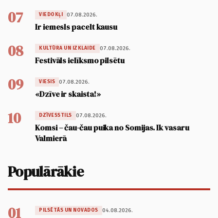
07
07.08.2026.
VIEDOKĻI
Ir iemesls pacelt kausu
08
07.08.2026.
KULTŪRA UN IZKLAIDE
Festivāls ielīksmo pilsētu
09
07.08.2026.
VIESIS
«Dzīve ir skaista!»
10
07.08.2026.
DZĪVESSTILS
Komsi – čau-čau puika no Somijas. Ik vasaru
Valmierā
Populārākie
01
04.08.2026.
PILSĒTĀS UN NOVADOS