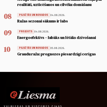
realitāti, uzticēšanos un cilvēku domāšanu
08
04.08.2026.
PILSĒTĀS UN NOVADOS
Ražas sezonai sākums ir labs
09
04.08.2026.
PROJEKTS
Energoefektīvs – labāks un lētāks dzīvošanai
10
05.08.2026.
PILSĒTĀS UN NOVADOS
Graudu raža: prognozes piesardzīgi cerīgas
VALMIERAS UN VIDZEMES ZIŅAS