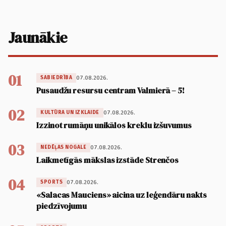
Jaunākie
01
07.08.2026.
SABIEDRĪBA
Pusaudžu resursu centram Valmierā – 5!
02
07.08.2026.
KULTŪRA UN IZKLAIDE
Izzinot rumāņu unikālos kreklu izšuvumus
03
07.08.2026.
NEDĒĻAS NOGALE
Laikmetīgās mākslas izstāde Strenčos
04
07.08.2026.
SPORTS
«Salacas Mauciens» aicina uz leģendāru nakts
piedzīvojumu