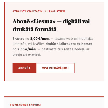
ATBALSTI KVALITATĪVU ŽURNĀLISTIKU
Abonē «Liesma» — digitāli vai
drukātā formātā
E-avīze
no
8,00 €/mēn.
— lasāma web un mobilajās
lietotnēs. Vai izvēlies
drukāto laikrakstu «Liesma»
no
9,50 €/mēn.
— pastkastē trīs reizes nedēļā, ar
pieeju arī e-avīzei.
ABONĒT
VISI PIEDĀVĀJUMI
PIEVIENOJIES SARUNAI