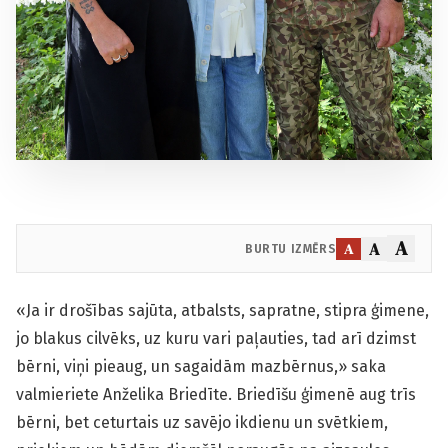
A
A
A
BURTU IZMĒRS
«Ja ir drošības sajūta, atbalsts, sapratne, stipra ģimene,
jo blakus cilvēks, uz kuru vari paļauties, tad arī dzimst
bērni, viņi pieaug, un sagaidām mazbērnus,» saka
valmieriete Anželika Briedīte. Briedīšu ģimenē aug trīs
bērni, bet ceturtais uz savējo ikdienu un svētkiem,