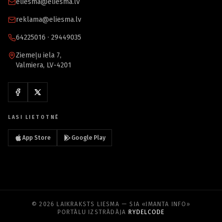
eliesma@eliesma.lv
reklama@eliesma.lv
64225016 · 29449035
Ziemeļu iela 7,
Valmiera, LV-4201
LASI LIETOTNĒ
App Store
Google Play
© 2026 LAIKRAKSTS LIESMA — SIA «IMANTA INFO»
PORTĀLU IZSTRĀDĀJA
RYDELCODE