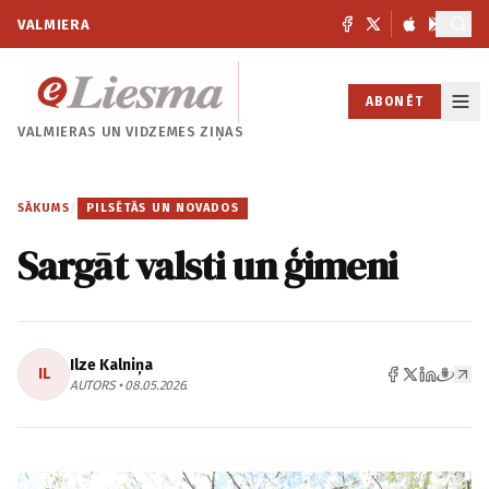
VALMIERA
ABONĒT
VALMIERAS UN
VIDZEMES ZIŅAS
SĀKUMS
/
PILSĒTĀS UN NOVADOS
Sargāt valsti un ģimeni
Ilze Kalniņa
IL
AUTORS • 08.05.2026.