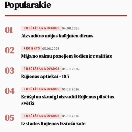
Populārākie
01
04.08.2026.
PILSĒTĀS UN NOVADOS
Aizvadītas mājas kafejnīcu dienas
02
05.08.2026.
PROJEKTS
Māja no salmu paneļiem šodien ir realitāte
03
05.08.2026.
PILSĒTĀS UN NOVADOS
Rūjienas aptiekai – 185
04
05.08.2026.
PILSĒTĀS UN NOVADOS
Krāšņi un skanīgi aizvadīti Rūjienas pilsētas
svētki
05
05.08.2026.
PILSĒTĀS UN NOVADOS
Izstādes Rūjienas Izstāžu zālē