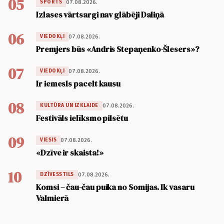
05
07.08.2026.
SPORTS
Izlases vārtsargi nav glābēji Daliņā
06
07.08.2026.
VIEDOKĻI
Premjers būs «Andris Stepaņenko-Šlesers»?
07
07.08.2026.
VIEDOKĻI
Ir iemesls pacelt kausu
08
07.08.2026.
KULTŪRA UN IZKLAIDE
Festivāls ielīksmo pilsētu
09
07.08.2026.
VIESIS
«Dzīve ir skaista!»
10
07.08.2026.
DZĪVESSTILS
Komsi – čau-čau puika no Somijas. Ik vasaru
Valmierā