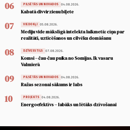
06
04.08.2026.
PILSĒTĀS UN NOVADOS
Kabatā divvirzienu biļete
07
05.08.2026.
VIEDOKĻI
Mediju vide mākslīgā intelekta laikmetā: cīņa par
realitāti, uzticēšanos un cilvēku domāšanu
08
07.08.2026.
DZĪVESSTILS
Komsi – čau-čau puika no Somijas. Ik vasaru
Valmierā
09
04.08.2026.
PILSĒTĀS UN NOVADOS
Ražas sezonai sākums ir labs
10
04.08.2026.
PROJEKTS
Energoefektīvs – labāks un lētāks dzīvošanai