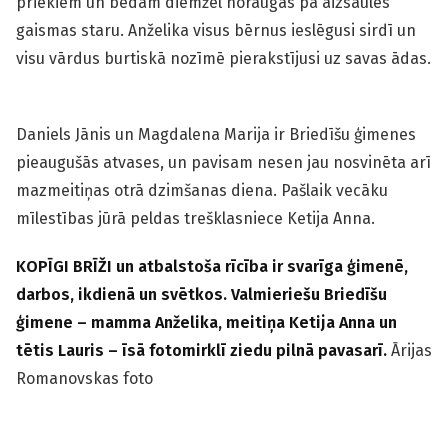
priekiem un bēdām diemžēl noraugās pa aizsaules
gaismas staru. Anželika visus bērnus ieslēgusi sirdī un
visu vārdus burtiskā nozīmē pierakstījusi uz savas ādas.
Daniels Jānis un Magdalena Marija ir Briedīšu ģimenes
pieaugušās atvases, un pavisam nesen jau nosvinēta arī
mazmeitiņas otrā dzimšanas diena. Pašlaik vecāku
mīlestības jūrā peldas trešklasniece Ketija Anna.
KOPĪGI BRĪŽI un atbalstoša rīcība ir svarīga ģimenē,
darbos, ikdienā un svētkos. Valmieriešu Briedīšu
ģimene – mamma Anželika, meitiņa Ketija Anna un
tētis Lauris – īsā fotomirklī ziedu pilnā pavasarī.
Ārijas
Romanovskas foto