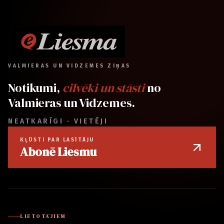
VALMIERAS UN VIDZEMES ZIŅAS
Notikumi,
cilvēki un stāsti
no
Valmieras un Vidzemes.
NEATKARĪGI · VIETĒJI
KĻŪSTI PAR LASĪTĀJU
Abonē Liesmu
LIETOTĀJIEM