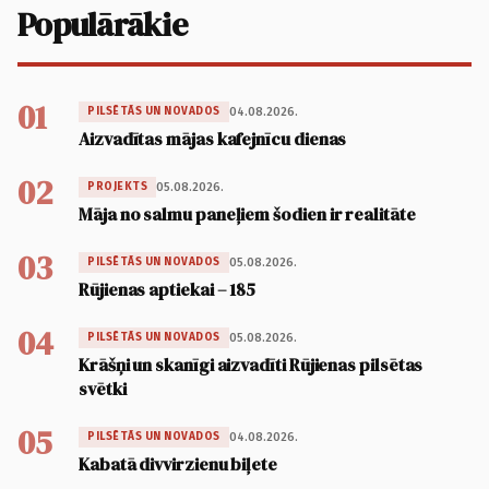
Populārākie
01
04.08.2026.
PILSĒTĀS UN NOVADOS
Aizvadītas mājas kafejnīcu dienas
02
05.08.2026.
PROJEKTS
Māja no salmu paneļiem šodien ir realitāte
03
05.08.2026.
PILSĒTĀS UN NOVADOS
Rūjienas aptiekai – 185
04
05.08.2026.
PILSĒTĀS UN NOVADOS
Krāšņi un skanīgi aizvadīti Rūjienas pilsētas
svētki
05
04.08.2026.
PILSĒTĀS UN NOVADOS
Kabatā divvirzienu biļete