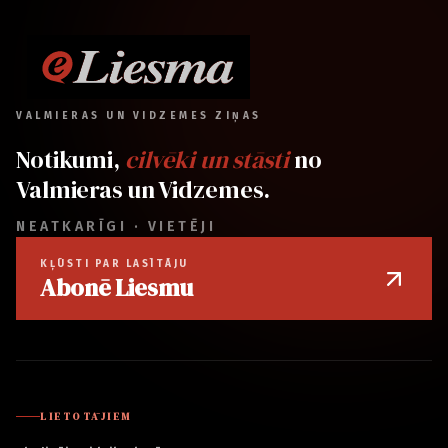
VALMIERAS UN VIDZEMES ZIŅAS
Notikumi,
cilvēki un stāsti
no
Valmieras un Vidzemes.
NEATKARĪGI · VIETĒJI
KĻŪSTI PAR LASĪTĀJU
Abonē Liesmu
LIETOTĀJIEM