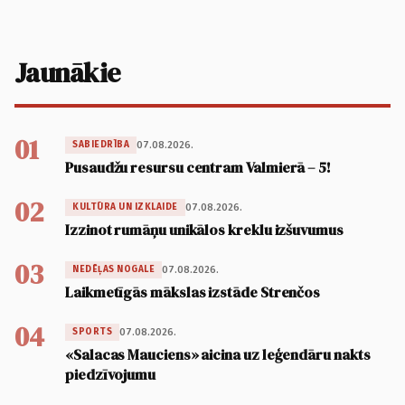
Jaunākie
01
07.08.2026.
SABIEDRĪBA
Pusaudžu resursu centram Valmierā – 5!
02
07.08.2026.
KULTŪRA UN IZKLAIDE
Izzinot rumāņu unikālos kreklu izšuvumus
03
07.08.2026.
NEDĒĻAS NOGALE
Laikmetīgās mākslas izstāde Strenčos
04
07.08.2026.
SPORTS
«Salacas Mauciens» aicina uz leģendāru nakts
piedzīvojumu