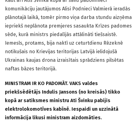
Kaut arī Atis Švinka kopā ar savu padomnieci
komunikāciju jautājumos Alisi Podnieci Valmierā ieradās
plānotajā laikā, tomēr pirmo viņa darba stundu aizņēma
iepriekš neplānota premjeres sasaukta Krīzes padomes
sēde, kurā ministrs piedalījās attālināti tiešsaistē.
Iemesls, protams, bija naktī uz ceturtdienu Rēzeknē
notikušais no Krievijas teritorijas Latvijā ielidojušā
Ukrainas kaujas drona izraisītais sprādziens pilsētas
naftas bāzes teritorijā.
MINISTRAM IR KO PADOMĀT. VAKS valdes
priekšsēdētājs Indulis Jansons (no kreisās) tikko
kopā ar satiksmes ministru Ati Švinku pabijis
elektrolokomotīves kabīnē. Iespaidi un uzzinātā
informācija likusi ministram aizdomāties.