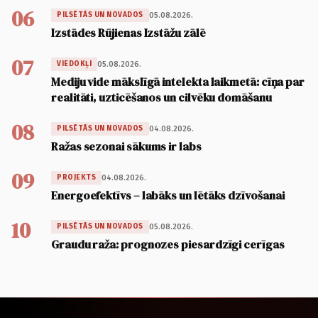
06
05.08.2026.
PILSĒTĀS UN NOVADOS
Izstādes Rūjienas Izstāžu zālē
07
05.08.2026.
VIEDOKĻI
Mediju vide mākslīgā intelekta laikmetā: cīņa par
realitāti, uzticēšanos un cilvēku domāšanu
08
04.08.2026.
PILSĒTĀS UN NOVADOS
Ražas sezonai sākums ir labs
09
04.08.2026.
PROJEKTS
Energoefektīvs – labāks un lētāks dzīvošanai
10
05.08.2026.
PILSĒTĀS UN NOVADOS
Graudu raža: prognozes piesardzīgi cerīgas