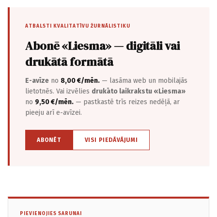
ATBALSTI KVALITATĪVU ŽURNĀLISTIKU
Abonē «Liesma» — digitāli vai
drukātā formātā
E-avīze
no
8,00 €/mēn.
— lasāma web un mobilajās
lietotnēs. Vai izvēlies
drukāto laikrakstu «Liesma»
no
9,50 €/mēn.
— pastkastē trīs reizes nedēļā, ar
pieeju arī e-avīzei.
ABONĒT
VISI PIEDĀVĀJUMI
PIEVIENOJIES SARUNAI