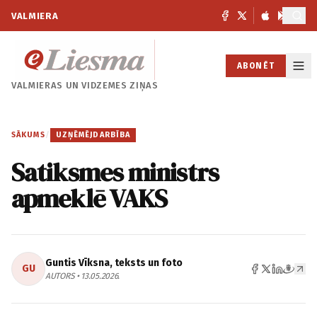
VALMIERA
ABONĒT
VALMIERAS UN
VIDZEMES ZIŅAS
SĀKUMS
/
UZŅĒMĒJDARBĪBA
Satiksmes ministrs
apmeklē VAKS
Guntis Vīksna, teksts un foto
GU
AUTORS • 13.05.2026.