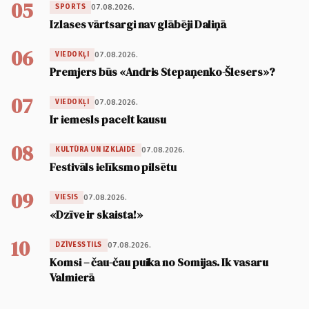
05
07.08.2026.
SPORTS
Izlases vārtsargi nav glābēji Daliņā
06
07.08.2026.
VIEDOKĻI
Premjers būs «Andris Stepaņenko-Šlesers»?
07
07.08.2026.
VIEDOKĻI
Ir iemesls pacelt kausu
08
07.08.2026.
KULTŪRA UN IZKLAIDE
Festivāls ielīksmo pilsētu
09
07.08.2026.
VIESIS
«Dzīve ir skaista!»
10
07.08.2026.
DZĪVESSTILS
Komsi – čau-čau puika no Somijas. Ik vasaru
Valmierā