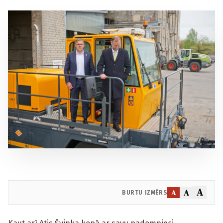
A
A
A
BURTU IZMĒRS