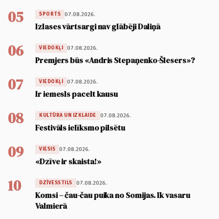
05
07.08.2026.
SPORTS
Izlases vārtsargi nav glābēji Daliņā
06
07.08.2026.
VIEDOKĻI
Premjers būs «Andris Stepaņenko-Šlesers»?
07
07.08.2026.
VIEDOKĻI
Ir iemesls pacelt kausu
08
07.08.2026.
KULTŪRA UN IZKLAIDE
Festivāls ielīksmo pilsētu
09
07.08.2026.
VIESIS
«Dzīve ir skaista!»
10
07.08.2026.
DZĪVESSTILS
Komsi – čau-čau puika no Somijas. Ik vasaru
Valmierā