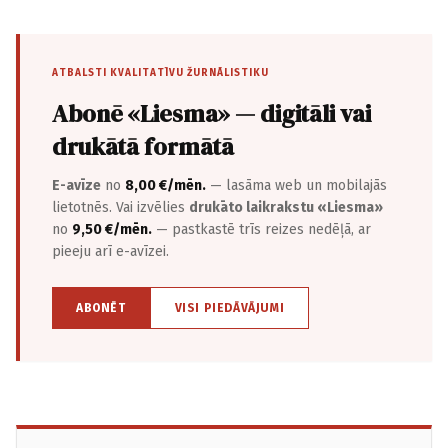
ATBALSTI KVALITATĪVU ŽURNĀLISTIKU
Abonē «Liesma» — digitāli vai
drukātā formātā
E-avīze
no
8,00 €/mēn.
— lasāma web un mobilajās
lietotnēs. Vai izvēlies
drukāto laikrakstu «Liesma»
no
9,50 €/mēn.
— pastkastē trīs reizes nedēļā, ar
pieeju arī e-avīzei.
ABONĒT
VISI PIEDĀVĀJUMI