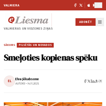
VALMIERA
ABONĒT
VALMIERAS UN
VIDZEMES ZIŅAS
SĀKUMS
/
PILSĒTĀS UN NOVADOS
Smeļoties kopienas spēku
Elva Jēkabsone
EL
AUTORS • 14.11.2025.