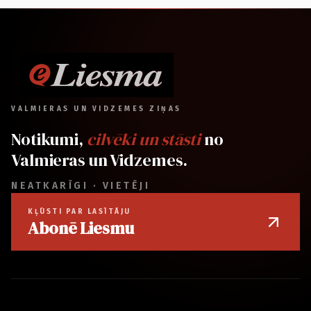
VALMIERAS UN VIDZEMES ZIŅAS
Notikumi,
cilvēki un stāsti
no
Valmieras un Vidzemes.
NEATKARĪGI · VIETĒJI
KĻŪSTI PAR LASĪTĀJU
Abonē Liesmu