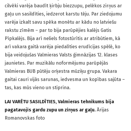
cilvēki varēja baudīt ķirbju biezzupu, pelēkos zirņus ar
gaļu un sasildīties, iedzerot karstu tēju. Par ziedojumu
varēja izkalt savu spēka monētu ar kādu no latviešu
rakstu zīmēm – par to bija parūpējies kalējs Gatis
Pīpkalējs. Bija arī neliels fotostūrītis ar atribūtiem, kā
arī vakara gaitā varēja piedalīties erudīcijas spēlē, ko
bija veidojušas Valmieras Valsts ģimnāzijas 12. klases
jaunietes. Par muzikālu noformējumu parūpējās
Valmieras BUB pūtēju orķestra mūziķu grupa. Vakara
gaitai cauri vijās sarunas, iedvesma un kopības sajūta –
tas, kas mūs vieno un stiprina.
LAI VARĒTU SASILDĪTIES, Valmieras tehnikums bija
pagatavojis gardu zupu un zirņus ar gaļu.
Ārijas
Romanovskas foto