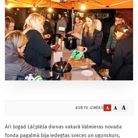
A
A
A
BURTU IZMĒRS
Arī šogad Lāčplēša dienas vakarā Valmieras novada
fonda pagalmā bija iedegtas sveces un ugunskurs,