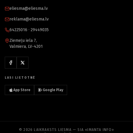
eliesma@eliesma.lv
reklama@eliesma.lv
64225016 · 29449035
Ziemeļu iela 7,
Valmiera, LV-4201
LASI LIETOTNĒ
App Store
Google Play
© 2026 LAIKRAKSTS LIESMA — SIA «IMANTA INFO»