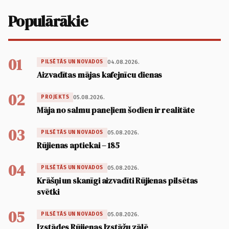
Populārākie
01
04.08.2026.
PILSĒTĀS UN NOVADOS
Aizvadītas mājas kafejnīcu dienas
02
05.08.2026.
PROJEKTS
Māja no salmu paneļiem šodien ir realitāte
03
05.08.2026.
PILSĒTĀS UN NOVADOS
Rūjienas aptiekai – 185
04
05.08.2026.
PILSĒTĀS UN NOVADOS
Krāšņi un skanīgi aizvadīti Rūjienas pilsētas
svētki
05
05.08.2026.
PILSĒTĀS UN NOVADOS
Izstādes Rūjienas Izstāžu zālē