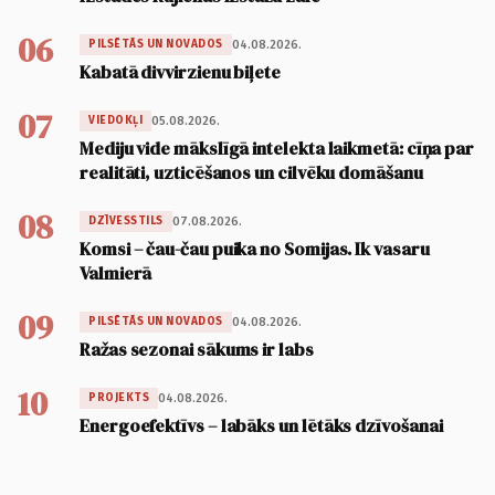
06
04.08.2026.
PILSĒTĀS UN NOVADOS
Kabatā divvirzienu biļete
07
05.08.2026.
VIEDOKĻI
Mediju vide mākslīgā intelekta laikmetā: cīņa par
realitāti, uzticēšanos un cilvēku domāšanu
08
07.08.2026.
DZĪVESSTILS
Komsi – čau-čau puika no Somijas. Ik vasaru
Valmierā
09
04.08.2026.
PILSĒTĀS UN NOVADOS
Ražas sezonai sākums ir labs
10
04.08.2026.
PROJEKTS
Energoefektīvs – labāks un lētāks dzīvošanai