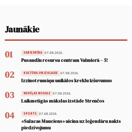
Jaunākie
01
07.08.2026.
SABIEDRĪBA
Pusaudžu resursu centram Valmierā – 5!
02
07.08.2026.
KULTŪRA UN IZKLAIDE
Izzinot rumāņu unikālos kreklu izšuvumus
03
07.08.2026.
NEDĒĻAS NOGALE
Laikmetīgās mākslas izstāde Strenčos
04
07.08.2026.
SPORTS
«Salacas Mauciens» aicina uz leģendāru nakts
piedzīvojumu