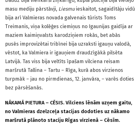
Daudz bija vienkārši ziņkārīgo, kuplā pulciņā bija vietējo
masu mediju pārstāvji,
Liesmu
ieskaitot, sagaidītāju vidū
bija arī Valmieras novada galvenais tūrists Toms
Treimanis, viņa kolēģes ciemiņus no Igaunijas gaidīja ar
maziem kaimiņvalsts karodziņiem rokās, bet abās
pusēs improvizētai tribīnei bija uzraksti igauņu valodā,
vēstot, ka Valmiera ir igauņiem draudzīgākā pilsēta
Latvijā. Tas viss bija veltīts īpašam vilciena reisam
maršrutā Tallina – Tartu – Rīga, kurā abos virzienos
turpmāk – jau no pirmdienas, 12. janvāra, – varēs doties
bez pārsēšanās.
NĀKAMĀ PIETURA – CĒSIS. Vilciens lēnām uzņem gaitu,
no Valmieras dzelzceļa stacijas dodoties uz nākamo
maršrutā plānoto staciju Rīgas virzienā – Cēsīm.