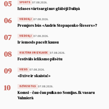
05
07.08.2026.
SPORTS
Izlases vārtsargi nav glābēji Daliņā
06
07.08.2026.
VIEDOKĻI
Premjers būs «Andris Stepaņenko-Šlesers»?
07
07.08.2026.
VIEDOKĻI
Ir iemesls pacelt kausu
08
07.08.2026.
KULTŪRA UN IZKLAIDE
Festivāls ielīksmo pilsētu
09
07.08.2026.
VIESIS
«Dzīve ir skaista!»
10
07.08.2026.
DZĪVESSTILS
Komsi – čau-čau puika no Somijas. Ik vasaru
Valmierā