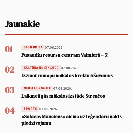
Jaunākie
01
07.08.2026.
SABIEDRĪBA
Pusaudžu resursu centram Valmierā – 5!
02
07.08.2026.
KULTŪRA UN IZKLAIDE
Izzinot rumāņu unikālos kreklu izšuvumus
03
07.08.2026.
NEDĒĻAS NOGALE
Laikmetīgās mākslas izstāde Strenčos
04
07.08.2026.
SPORTS
«Salacas Mauciens» aicina uz leģendāru nakts
piedzīvojumu