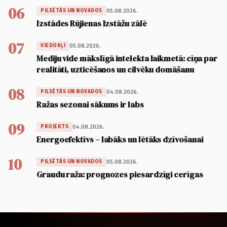
06
05.08.2026.
PILSĒTĀS UN NOVADOS
Izstādes Rūjienas Izstāžu zālē
07
05.08.2026.
VIEDOKĻI
Mediju vide mākslīgā intelekta laikmetā: cīņa par
realitāti, uzticēšanos un cilvēku domāšanu
08
04.08.2026.
PILSĒTĀS UN NOVADOS
Ražas sezonai sākums ir labs
09
04.08.2026.
PROJEKTS
Energoefektīvs – labāks un lētāks dzīvošanai
10
05.08.2026.
PILSĒTĀS UN NOVADOS
Graudu raža: prognozes piesardzīgi cerīgas