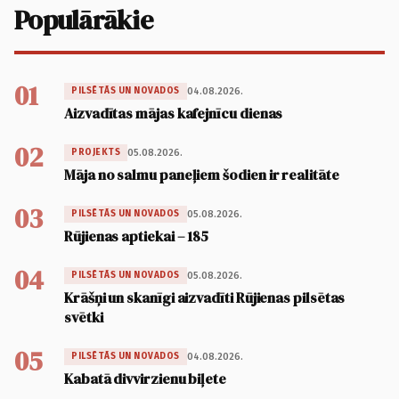
Populārākie
01
04.08.2026.
PILSĒTĀS UN NOVADOS
Aizvadītas mājas kafejnīcu dienas
02
05.08.2026.
PROJEKTS
Māja no salmu paneļiem šodien ir realitāte
03
05.08.2026.
PILSĒTĀS UN NOVADOS
Rūjienas aptiekai – 185
04
05.08.2026.
PILSĒTĀS UN NOVADOS
Krāšņi un skanīgi aizvadīti Rūjienas pilsētas
svētki
05
04.08.2026.
PILSĒTĀS UN NOVADOS
Kabatā divvirzienu biļete