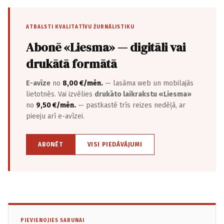
ATBALSTI KVALITATĪVU ŽURNĀLISTIKU
Abonē «Liesma» — digitāli vai
drukātā formātā
E-avīze
no
8,00 €/mēn.
— lasāma web un mobilajās
lietotnēs. Vai izvēlies
drukāto laikrakstu «Liesma»
no
9,50 €/mēn.
— pastkastē trīs reizes nedēļā, ar
pieeju arī e-avīzei.
ABONĒT
VISI PIEDĀVĀJUMI
PIEVIENOJIES SARUNAI