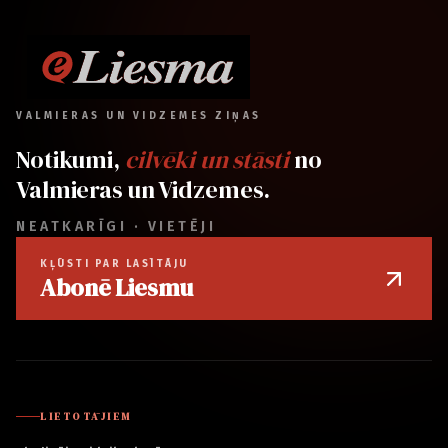
VALMIERAS UN VIDZEMES ZIŅAS
Notikumi,
cilvēki un stāsti
no
Valmieras un Vidzemes.
NEATKARĪGI · VIETĒJI
KĻŪSTI PAR LASĪTĀJU
Abonē Liesmu
LIETOTĀJIEM