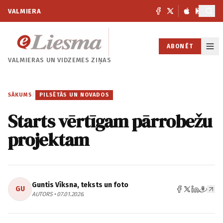
VALMIERA
ABONĒT
VALMIERAS UN
VIDZEMES ZIŅAS
SĀKUMS
/
PILSĒTĀS UN NOVADOS
Starts vērtīgam pārrobežu
projektam
Guntis Vīksna, teksts un foto
GU
AUTORS • 07.01.2026.