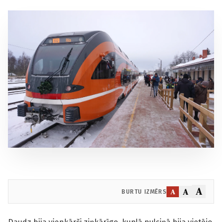
A
A
A
BURTU IZMĒRS