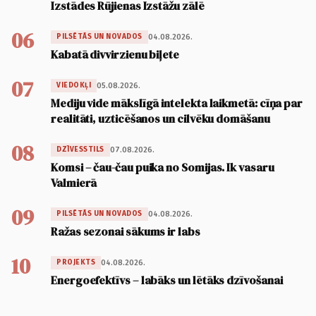
Izstādes Rūjienas Izstāžu zālē
06
04.08.2026.
PILSĒTĀS UN NOVADOS
Kabatā divvirzienu biļete
07
05.08.2026.
VIEDOKĻI
Mediju vide mākslīgā intelekta laikmetā: cīņa par
realitāti, uzticēšanos un cilvēku domāšanu
08
07.08.2026.
DZĪVESSTILS
Komsi – čau-čau puika no Somijas. Ik vasaru
Valmierā
09
04.08.2026.
PILSĒTĀS UN NOVADOS
Ražas sezonai sākums ir labs
10
04.08.2026.
PROJEKTS
Energoefektīvs – labāks un lētāks dzīvošanai