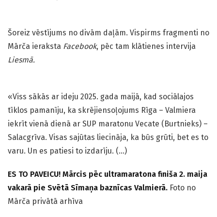
Šoreiz vēstījums no divām daļām. Vispirms fragmenti no
Mārča ieraksta
Facebook
, pēc tam klātienes intervija
Liesmā.
«Viss sākās ar ideju 2025. gada maijā, kad sociālajos
tīklos pamanīju, ka skrējiensoļojums Rīga – Valmiera
iekrīt vienā dienā ar SUP maratonu Vecate (Burtnieks) –
Salacgrīva. Visas sajūtas liecināja, ka būs grūti, bet es to
varu. Un es patiesi to izdarīju. (…)
ES TO PAVEICU! Mārcis pēc ultramaratona finiša 2. maija
vakarā pie Svētā Sīmaņa baznīcas Valmierā.
Foto no
Mārča privātā arhīva