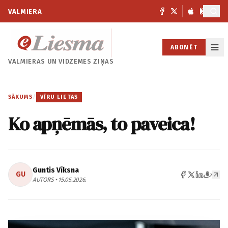
VALMIERA
ABONĒT
VALMIERAS UN
VIDZEMES ZIŅAS
SĀKUMS
/
VĪRU LIETAS
Ko apņēmās, to paveica!
Guntis Vīksna
GU
AUTORS • 15.05.2026.