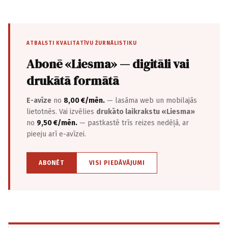
ATBALSTI KVALITATĪVU ŽURNĀLISTIKU
Abonē «Liesma» — digitāli vai
drukātā formātā
E-avīze
no
8,00 €/mēn.
— lasāma web un mobilajās
lietotnēs. Vai izvēlies
drukāto laikrakstu «Liesma»
no
9,50 €/mēn.
— pastkastē trīs reizes nedēļā, ar
pieeju arī e-avīzei.
ABONĒT
VISI PIEDĀVĀJUMI