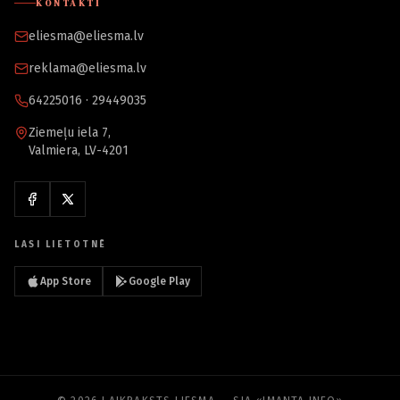
KONTAKTI
eliesma@eliesma.lv
reklama@eliesma.lv
64225016 · 29449035
Ziemeļu iela 7,
Valmiera, LV-4201
LASI LIETOTNĒ
App Store
Google Play