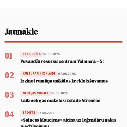
Jaunākie
01
07.08.2026.
SABIEDRĪBA
Pusaudžu resursu centram Valmierā – 5!
02
07.08.2026.
KULTŪRA UN IZKLAIDE
Izzinot rumāņu unikālos kreklu izšuvumus
03
07.08.2026.
NEDĒĻAS NOGALE
Laikmetīgās mākslas izstāde Strenčos
04
07.08.2026.
SPORTS
«Salacas Mauciens» aicina uz leģendāru nakts
piedzīvojumu