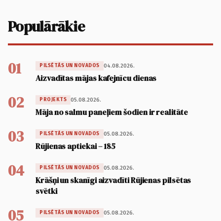
Populārākie
01
04.08.2026.
PILSĒTĀS UN NOVADOS
Aizvadītas mājas kafejnīcu dienas
02
05.08.2026.
PROJEKTS
Māja no salmu paneļiem šodien ir realitāte
03
05.08.2026.
PILSĒTĀS UN NOVADOS
Rūjienas aptiekai – 185
04
05.08.2026.
PILSĒTĀS UN NOVADOS
Krāšņi un skanīgi aizvadīti Rūjienas pilsētas
svētki
05
05.08.2026.
PILSĒTĀS UN NOVADOS