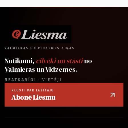
VALMIERAS UN VIDZEMES ZIŅAS
Notikumi,
cilvēki un stāsti
no
Valmieras un Vidzemes.
NEATKARĪGI · VIETĒJI
KĻŪSTI PAR LASĪTĀJU
Abonē Liesmu