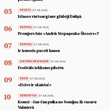
05
07.08.2026.
SPORTS
Izlases vārtsargi nav glābēji Daliņā
06
07.08.2026.
VIEDOKĻI
Premjers būs «Andris Stepaņenko-Šlesers»?
07
07.08.2026.
VIEDOKĻI
Ir iemesls pacelt kausu
08
07.08.2026.
KULTŪRA UN IZKLAIDE
Festivāls ielīksmo pilsētu
09
07.08.2026.
VIESIS
«Dzīve ir skaista!»
10
07.08.2026.
DZĪVESSTILS
Komsi – čau-čau puika no Somijas. Ik vasaru
Valmierā