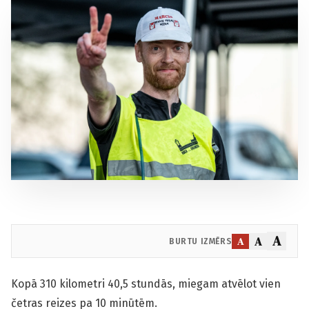
A
A
A
BURTU IZMĒRS
Kopā 310 kilometri 40,5 stundās, miegam atvēlot vien
četras reizes pa 10 minūtēm.