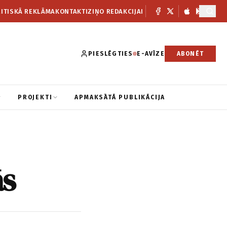
ITISKĀ REKLĀMA
KONTAKTI
ZIŅO REDAKCIJAI
PIESLĒGTIES
E-AVĪZE
ABONĒT
PROJEKTI
APMAKSĀTĀ PUBLIKĀCIJA
ās