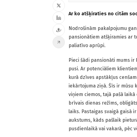
Ar ko atšķiraties no citām soc
Nodrošinām pakalpojumu gan se
pansionātiem atšķiramies ar 
paliatīvo aprūpi.
Pieci šādi pansionāti mums ir 
pusi. Ar potenciāliem klienti
kurā dzīves apstākļus cenšami
iekārtojuma ziņā. Šīs ir mūsu 
viņiem ciemos, tajā pašā laikā
brīvais dienas režīms, obligā
laiks. Pastaigas svaigā gaisā ir
aukstums, kāds pašlaik pietura
pusdienlaikā vai vakarā, pēc v