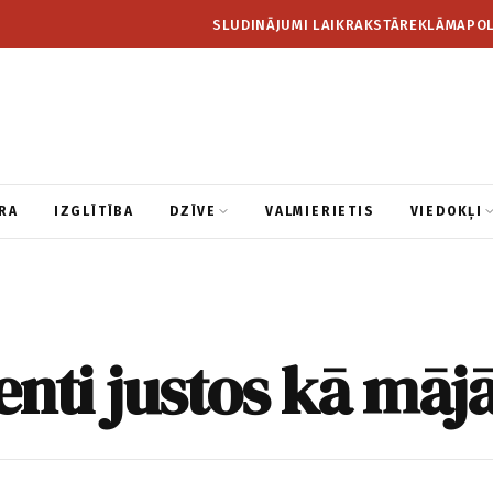
SLUDINĀJUMI LAIKRAKSTĀ
REKLĀMA
POL
RA
IZGLĪTĪBA
DZĪVE
VALMIERIETIS
VIEDOKĻI
ienti justos kā māj