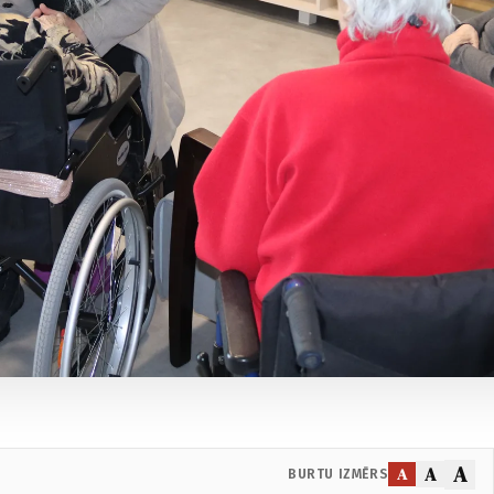
A
A
A
BURTU IZMĒRS