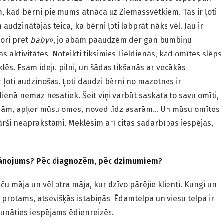
m, kad bērni pie mums atnāca uz Ziemassvētkiem. Tas ir ļoti
 audzinātājas teica, ka bērni ļoti labprāt nāks vēl. Jau ir
ori pret
baby
», jo abām paaudzēm der gan bumbiņu
s aktivitātes. Noteikti tiksimies Lieldienās, kad omītes slēps
lēs. Esam ideju pilni, un šādas tikšanās ar vecākās
 ļoti audzinošas. Ļoti daudzi bērni no mazotnes ir
enā nemaz nesatiek. Šeit viņi varbūt saskata to savu omīti,
paciņām, apķer mūsu omes, noved līdz asarām… Un mūsu omītes
nkārši neaprakstāmi. Meklēsim arī citas sadarbības iespējas,
plānojums? Pēc diagnozēm, pēc dzimumiem?
 māja un vēl otra māja, kur dzīvo pārējie klienti. Kungi un
protams, atsevišķās istabiņās. Ēdamtelpa un viesu telpa ir
runāties iespējams ēdienreizēs.