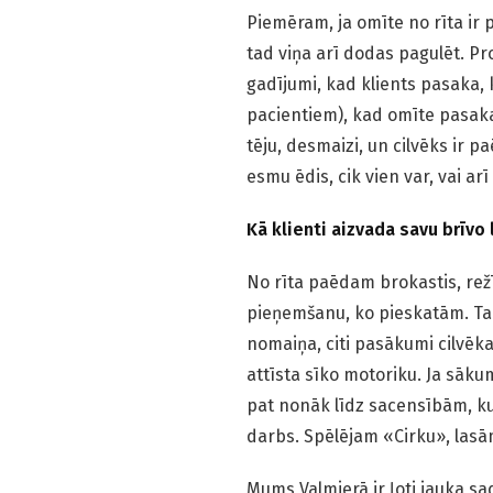
Piemēram, ja omīte no rīta ir 
tad viņa arī dodas pagulēt. Prot
gadījumi, kad klients pasaka, 
pacientiem), kad omīte pasaka
tēju, desmaizi, un cilvēks ir p
esmu ēdis, cik vien var, vai a
Kā klienti aizvada savu brīvo 
No rīta paēdam brokastis, rež
pieņemšanu, ko pieskatām. Ta
nomaiņa, citi pasākumi cilvēka 
attīsta sīko motoriku. Ja sāk
pat nonāk līdz sacensībām, kur
darbs. Spēlējam «Cirku», las
Mums Valmierā ir ļoti jauka s