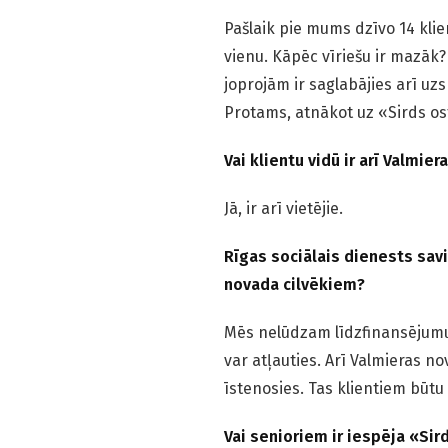
Pašlaik pie mums dzīvo 14 klien
vienu. Kāpēc vīriešu ir mazāk?
joprojām ir saglabājies arī 
Protams, atnākot uz «Sirds ost
Vai klientu vidū ir arī Valmier
Jā, ir arī vietējie.
Rīgas sociālais dienests sav
novada cilvēkiem?
Mēs nelūdzam līdzfinansējumu b
var atļauties. Arī Valmieras n
īstenosies. Tas klientiem būtu ļ
Vai senioriem ir iespēja «Sir