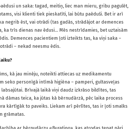
paēdusi un saka: tagad, meitiņ, liec man mieru, gribu pagulēt,
ams, visi klienti tiek pieskatīti, lai būtu paēduši. Bet ir arī
ka negrib ēst, vai otrādi (tas gadās, strādājot ar demences
, ka trīs dienas nav ēdusi… Mēs nestrīdamies, bet uztaisām
aēdis. Demences pacientiem ļoti izteikts tas, ka viņi saka –
rī otrādi – nekad neesmu ēdis.
laiku?
īms, kā jau minēju, noteikti attiecas uz medikamentu
m seko personīgā intīmā higiēna – pamperi, gultasveļas
labsajūtai. Brīvajā laikā viņi daudz izkrāso bildītes, tas
umā dāmas teica, ka jūtas kā bērnudārzā, pēc laika process
a kārtīgāk to paveiks. Liekam arī pērlītes, tas ir ļoti smalks
ām grāmatas.
adarbība ar bērnudārzu «Buratino», kas atrodas tepat pāri