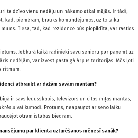
kuri te dzīvo vienu nedēļu un nākamo atkal mājās. Ir tādi,
not, kad, piemēram, brauks komandējumos, uz to laiku
mums. Tiesa, tad, kad rezidence būs piepildīta, var rasties
cietums. Jebkurā laikā radinieki savu senioru par paņemt uz
ris nedēļām, var izvest pastaigā ārpus teritorijas. Mēs ļoti
s ritmam.
ezidenci atbraukt ar dažām savām mantām?
abiņā ir savs ledusskapis, televizors un citas mīļas mantas,
bkrēslu vai kumodi. Protams, neapaugot ar seno laiku
raucējot otram istabas biedram.
finansējumu par klienta uzturēšanos mēnesī sanāk?