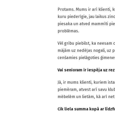
Protams. Mums ir arī klienti, 
kuru piederīgie, jau laikus zi
piesaka un atved mammīti pie 
problēmas.
Vēl gribu piebilst, ka neesam 
mājām uz nedēļas nogali, uz pā
cenšamies pielāgoties ģimene
Vai senioram ir iespēja uz r
Jā, ir mums klienti, kuriem ist
piemēram, atvest arī savu klu
mēbelēm un lietām, kā arī net
Cik liela summa kopā ar līdz