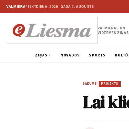
VALMIERA
PIEKTDIENA, 2026. GADA 7. AUGUSTS
VALMIERAS UN
VIDZEMES ZIŅAS
ZIŅAS
NOVADOS
SPORTS
KULTŪ
SĀKUMS
/
PROJEKTS
Lai kl