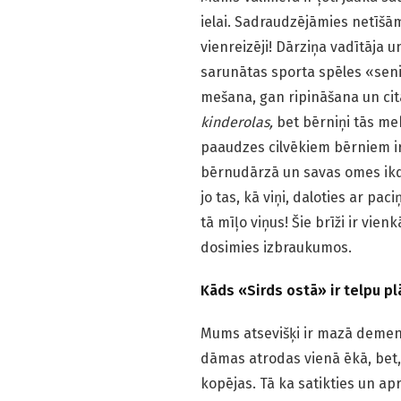
ielai. Sadraudzējāmies netīšā
vienreizēji! Dārziņa vadītāja un
sarunātas sporta spēles «seni
mešana, gan ripināšana un cita
kinderolas,
bet bērniņi tās mek
paaudzes cilvēkiem bērniem ir
bērnudārzā un savas omes ikdi
jo tas, kā viņi, daloties ar 
tā mīļo viņus! Šie brīži ir vie
dosimies izbraukumos.
Kāds «Sirds ostā» ir telpu 
Mums atsevišķi ir mazā demenču
dāmas atrodas vienā ēkā, bet, 
kopējas. Tā ka satikties un ap