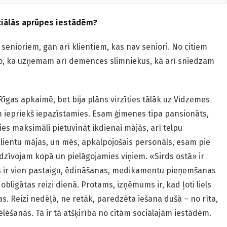
iāl
ās aprūpes iestādēm?
nioriem, gan arī klientiem, kas nav seniori. No citiem
to, ka uzņemam arī demences slimniekus, kā arī sniedzam
Rīgas apkaimē, bet bija plāns virzīties tālāk uz Vidzemes
em iepriekš iepazīstamies. Esam ģimenes tipa pansionāts,
es maksimāli pietuvināt ikdienai mājās, arī telpu
klientu mājas, un mēs, apkalpojošais personāls, esam pie
 dzīvojam kopā un pielāgojamies viņiem. «Sirds ostā» ir
ts ir vien pastaigu, ēdināšanas, medikamentu pieņemšanas
 obligātas reizi dienā. Protams, izņēmums ir, kad ļoti liels
s. Reizi nedēļā, ne retāk, paredzēta iešana dušā – no rīta,
ēlēšanās. Tā ir tā atšķirība no citām sociālajām iestādēm.