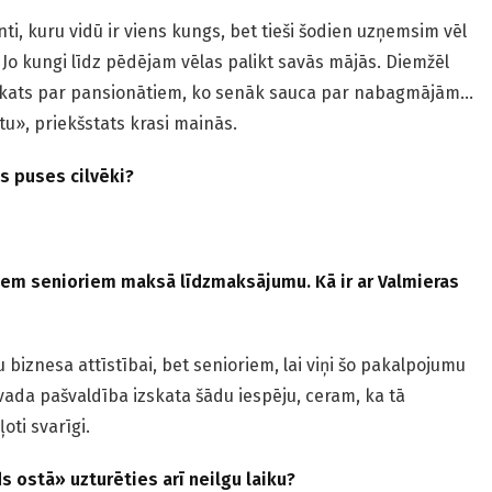
ti, kuru vidū ir viens kungs, bet tieši šodien uzņemsim vēl
 Jo kungi līdz pēdējam vēlas palikt savās mājās. Diemžēl
uzskats par pansionātiem, ko senāk sauca par nabagmājām…
u», priekšstats krasi mainās.
as puses cilvēki?
iem senioriem maksā līdzmaksājumu. Kā ir ar Valmieras
iznesa attīstībai, bet senioriem, lai viņi šo pakalpojumu
ovada pašvaldība izskata šādu iespēju, ceram, ka tā
oti svarīgi.
ds ostā» uzturēties arī neilgu laiku?