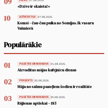
09
07.08.2026.
VIESIS
«Dzīve ir skaista!»
10
07.08.2026.
DZĪVESSTILS
Komsi – čau-čau puika no Somijas. Ik vasaru
Valmierā
Populārākie
01
04.08.2026.
PILSĒTĀS UN NOVADOS
Aizvadītas mājas kafejnīcu dienas
02
05.08.2026.
PROJEKTS
Māja no salmu paneļiem šodien ir realitāte
03
05.08.2026.
PILSĒTĀS UN NOVADOS
Rūjienas aptiekai – 185