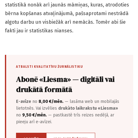
statistikā nonāk arī jaunās māmiņas, kuras, atrodoties
bērna kopšanas atvaļinājumā, pašsaprotami nestrādā
algotu darbu un visbiežāk arī nemācās. Tomēr abi šie
fakti jau ir statistikas nianses.
ATBALSTI KVALITATĪVU ŽURNĀLISTIKU
Abonē «Liesma» — digitāli vai
drukātā formātā
E-avīze
no
8,00 €/mēn.
— lasāma web un mobilajās
lietotnēs. Vai izvēlies
drukāto laikrakstu «Liesma»
no
9,50 €/mēn.
— pastkastē trīs reizes nedēļā, ar
pieeju arī e-avīzei.