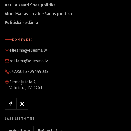
Datu aizsardzības politika
Abonēšanas un atcelšanas politika
Politiskā reklāma
KONTAKTI
eliesma@eliesma.lv
reklama@eliesma.lv
64225016 · 29449035
Ziemeļu iela 7,
Valmiera, LV-4201
LASI LIETOTNĒ
App Store
Google Play