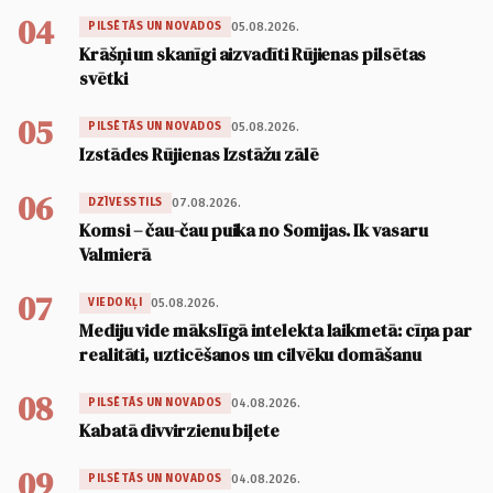
04
05.08.2026.
PILSĒTĀS UN NOVADOS
Krāšņi un skanīgi aizvadīti Rūjienas pilsētas
svētki
05
05.08.2026.
PILSĒTĀS UN NOVADOS
Izstādes Rūjienas Izstāžu zālē
06
07.08.2026.
DZĪVESSTILS
Komsi – čau-čau puika no Somijas. Ik vasaru
Valmierā
07
05.08.2026.
VIEDOKĻI
Mediju vide mākslīgā intelekta laikmetā: cīņa par
realitāti, uzticēšanos un cilvēku domāšanu
08
04.08.2026.
PILSĒTĀS UN NOVADOS
Kabatā divvirzienu biļete
09
04.08.2026.
PILSĒTĀS UN NOVADOS