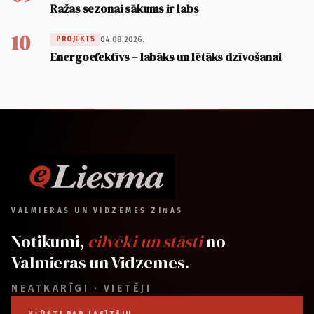
Ražas sezonai sākums ir labs
10
04.08.2026.
PROJEKTS
Energoefektīvs – labāks un lētāks dzīvošanai
VALMIERAS UN VIDZEMES ZIŅAS
Notikumi,
cilvēki un stāsti
no
Valmieras un Vidzemes.
NEATKARĪGI · VIETĒJI