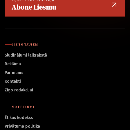
KĻŪSTI PAR LASĪTĀJU
Abonē Liesmu
LIETOTĀJIEM
Sludinājumi laikrakstā
Reklāma
Par mums
Kontakti
Ziņo redakcijai
NOTEIKUMI
Ētikas kodekss
Privātuma politika