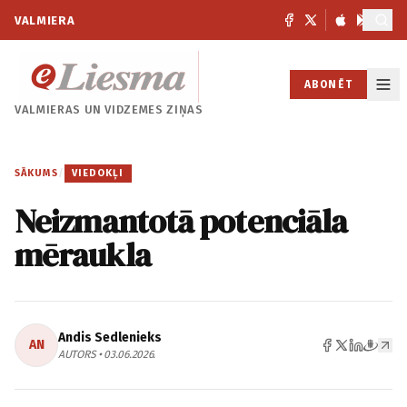
VALMIERA
ABONĒT
VALMIERAS UN
VIDZEMES ZIŅAS
SĀKUMS
/
VIEDOKĻI
Neizmantotā potenciāla
mēraukla
Andis Sedlenieks
AN
AUTORS • 03.06.2026.