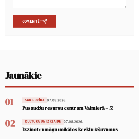
KOMENTĒT
Jaunākie
01
07.08.2026.
SABIEDRĪBA
Pusaudžu resursu centram Valmierā – 5!
02
07.08.2026.
KULTŪRA UN IZKLAIDE
Izzinot rumāņu unikālos kreklu izšuvumus