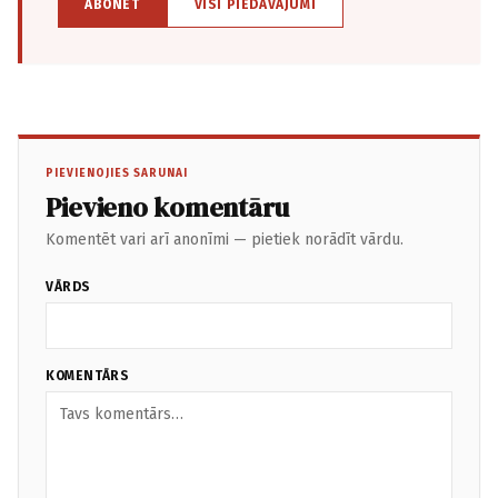
ABONĒT
VISI PIEDĀVĀJUMI
PIEVIENOJIES SARUNAI
Pievieno komentāru
Komentēt vari arī anonīmi — pietiek norādīt vārdu.
VĀRDS
KOMENTĀRS