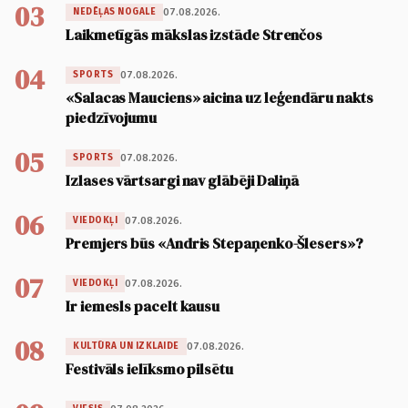
03
07.08.2026.
NEDĒĻAS NOGALE
Laikmetīgās mākslas izstāde Strenčos
04
07.08.2026.
SPORTS
«Salacas Mauciens» aicina uz leģendāru nakts
piedzīvojumu
05
07.08.2026.
SPORTS
Izlases vārtsargi nav glābēji Daliņā
06
07.08.2026.
VIEDOKĻI
Premjers būs «Andris Stepaņenko-Šlesers»?
07
07.08.2026.
VIEDOKĻI
Ir iemesls pacelt kausu
08
07.08.2026.
KULTŪRA UN IZKLAIDE
Festivāls ielīksmo pilsētu