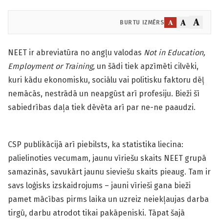
A
A
A
BURTU IZMĒRS
NEET ir abreviatūra no angļu valodas
Not in Education,
Employment or Training,
un šādi tiek apzīmēti cilvēki,
kuri kādu ekonomisku, sociālu vai politisku faktoru dēļ
nemācās, nestrādā un neapgūst arī profesiju. Bieži šī
sabiedrības daļa tiek dēvēta arī par ne-ne paaudzi.
CSP publikācijā arī piebilsts, ka statistika liecina:
palielinoties vecumam, jaunu vīriešu skaits NEET grupā
samazinās, savukārt jaunu sieviešu skaits pieaug. Tam ir
savs loģisks izskaidrojums – jauni vīrieši gana bieži
pamet mācības pirms laika un uzreiz neiekļaujas darba
tirgū, darbu atrodot tikai pakāpeniski. Tāpat šajā