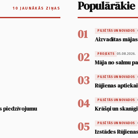
Populārākie
10 JAUNĀKĀS ZIŅAS
01
PILSĒTĀS UN NOVADOS
Aizvadītas mājas
02
05.08.2026.
PROJEKTS
Māja no salmu pan
03
PILSĒTĀS UN NOVADOS
Rūjienas aptiekai
04
PILSĒTĀS UN NOVADOS
s piedzīvojumu
Krāšņi un skanīgi
05
PILSĒTĀS UN NOVADOS
Izstādes Rūjienas