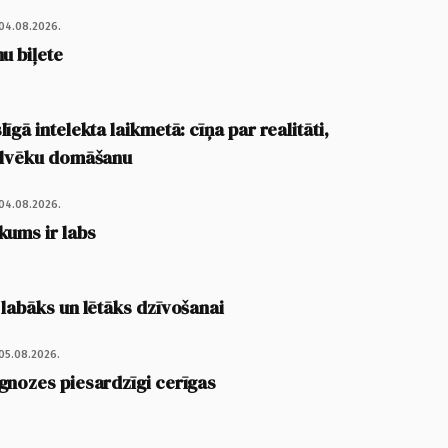
04.08.2026.
u biļete
īgā intelekta laikmetā: cīņa par realitāti,
cilvēku domāšanu
04.08.2026.
kums ir labs
 labāks un lētāks dzīvošanai
05.08.2026.
gnozes piesardzīgi cerīgas