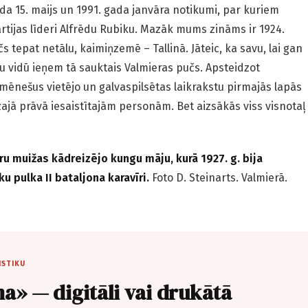
da 15. maijs un 1991. gada janvāra notikumi, par kuriem
rtijas līderi Alfrēdu Rubiku. Mazāk mums zināms ir 1924.
 tepat netālu, kaimiņzemē – Tallinā. Jāteic, ka savu, lai gan
mu vidū ieņem tā sauktais Valmieras pučs. Apsteidzot
 mēnešus vietējo un galvaspilsētas laikrakstu pirmajās lapās
ajā prāvā iesaistītajām personām. Bet aizsākās viss visnotaļ
u muižas kādreizējo kungu māju, kurā 1927. g. bija
ku pulka II bataljona karavīri.
Foto D. Steinarts. Valmierā.
ISTIKU
a» — digitāli vai drukātā