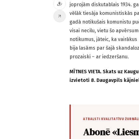
joprojām diskutablais 1934. ga
vēlāk tiesāja komunistiskās pa
gadā notikušais komunistu pučs
visai necilu, vietu šo apvērsu
notikumus, jāteic, ka vairākus
bija lasāms par šajā skandaloz
prozaiski – ar iedzeršanu.
MĪTNES VIETA. Skats uz Kaugur
izvietoti 8. Daugavpils kājnie
ATBALSTI KVALITATĪVU ŽURNĀL
Abonē «Liesm