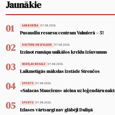
Jaunākie
01
07.08.2026.
SABIEDRĪBA
Pusaudžu resursu centram Valmierā – 5!
02
07.08.2026.
KULTŪRA UN IZKLAIDE
Izzinot rumāņu unikālos kreklu izšuvumus
03
07.08.2026.
NEDĒĻAS NOGALE
Laikmetīgās mākslas izstāde Strenčos
04
07.08.2026.
SPORTS
«Salacas Mauciens» aicina uz leģendāru nakt
05
07.08.2026.
SPORTS
Izlases vārtsargi nav glābēji Daliņā