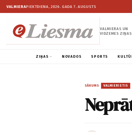
VALMIERA
PIEKTDIENA, 2026. GADA 7. AUGUSTS
VALMIERAS UN
VIDZEMES ZIŅAS
ZIŅAS
NOVADOS
SPORTS
KULTŪ
SĀKUMS
/
VALMIERIETIS
Neprāt