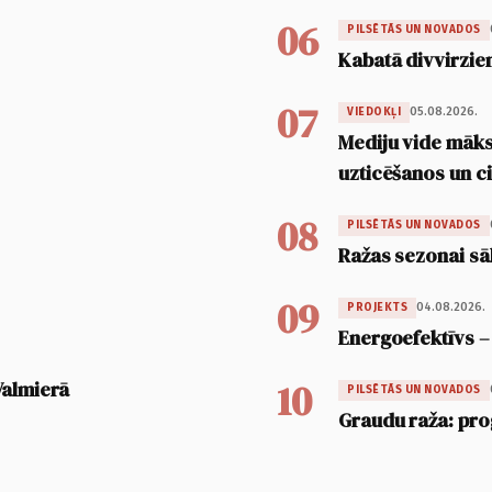
06
PILSĒTĀS UN NOVADOS
Kabatā divvirzien
07
05.08.2026.
VIEDOKĻI
Mediju vide māksl
uzticēšanos un 
08
PILSĒTĀS UN NOVADOS
Ražas sezonai sā
09
04.08.2026.
PROJEKTS
Energoefektīvs –
10
Valmierā
PILSĒTĀS UN NOVADOS
Graudu raža: pro