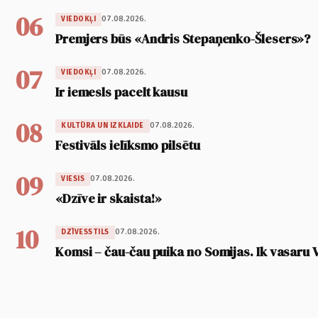
06
07.08.2026.
VIEDOKĻI
Premjers būs «Andris Stepaņenko-Šlesers»?
07
07.08.2026.
VIEDOKĻI
Ir iemesls pacelt kausu
08
07.08.2026.
KULTŪRA UN IZKLAIDE
Festivāls ielīksmo pilsētu
09
07.08.2026.
VIESIS
«Dzīve ir skaista!»
10
07.08.2026.
DZĪVESSTILS
Komsi – čau-čau puika no Somijas. Ik vasaru 