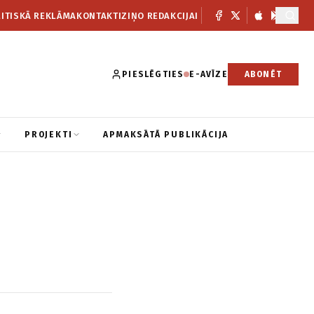
ITISKĀ REKLĀMA
KONTAKTI
ZIŅO REDAKCIJAI
PIESLĒGTIES
E-AVĪZE
ABONĒT
PROJEKTI
APMAKSĀTĀ PUBLIKĀCIJA