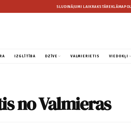
SLUDINĀJUMI LAIKRAKSTĀ
REKLĀMA
POL
RA
IZGLĪTĪBA
DZĪVE
VALMIERIETIS
VIEDOKĻI
is no Valmieras