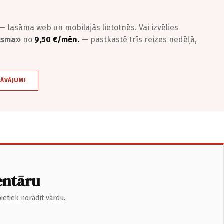
— lasāma web un mobilajās lietotnēs. Vai izvēlies
iesma»
no
9,50 €/mēn.
— pastkastē trīs reizes nedēļā,
DĀVĀJUMI
entāru
ietiek norādīt vārdu.