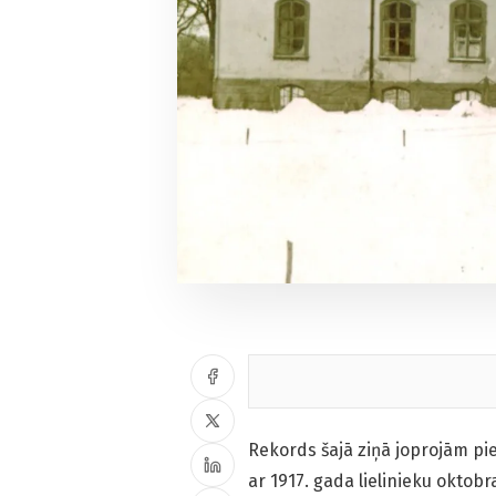
Rekords šajā ziņā joprojām pie
ar 1917. gada lielinieku oktob