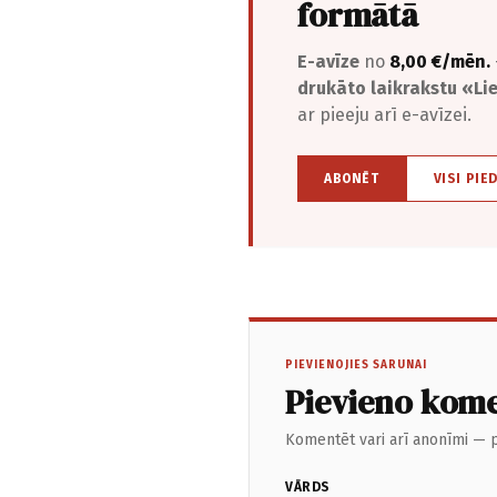
formātā
E-avīze
no
8,00 €/mēn.
drukāto laikrakstu «L
ar pieeju arī e-avīzei.
ABONĒT
VISI PIE
PIEVIENOJIES SARUNAI
Pievieno kom
Komentēt vari arī anonīmi — p
VĀRDS