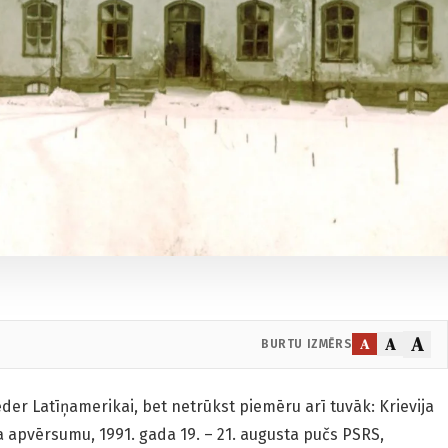
A
A
A
BURTU IZMĒRS
der Latīņamerikai, bet netrūkst piemēru arī tuvāk: Krievija
ra apvērsumu, 1991. gada 19. – 21. augusta pučs PSRS,