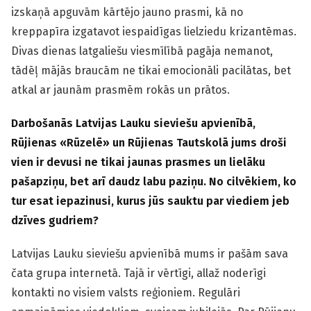
izskaņā apguvām kārtējo jauno prasmi, kā no
kreppapīra izgatavot iespaidīgas lielziedu krizantēmas.
Divas dienas latgaliešu viesmīlībā pagāja nemanot,
tādēļ mājās braucām ne tikai emocionāli pacilātas, bet
atkal ar jaunām prasmēm rokās un prātos.
Darbošanās Latvijas Lauku sieviešu apvienībā,
Rūjienas
«
Rūzelē
»
un Rūjienas Tautskolā jums droši
vien ir devusi ne tikai jaunas prasmes un lielāku
pašapziņu, bet arī daudz labu paziņu. No cilvēkiem, ko
tur esat iepazinusi, kurus jūs sauktu par viediem jeb
dzīves gudriem?
Latvijas Lauku sieviešu apvienībā mums ir pašām sava
čata grupa internetā. Tajā ir vērtīgi, allaž noderīgi
kontakti no visiem valsts reģioniem. Regulāri