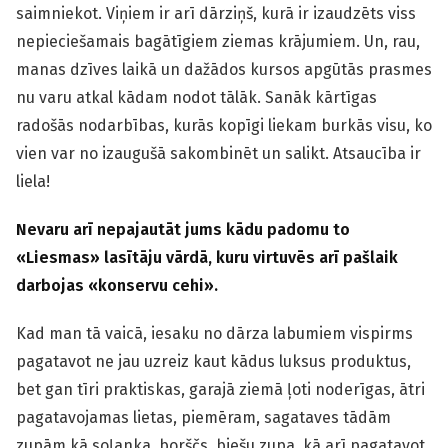
saimniekot. Viņiem ir arī dārziņš, kurā ir izaudzēts viss
nepieciešamais bagātīgiem ziemas krājumiem. Un, rau,
manas dzīves laikā un dažādos kursos apgūtās prasmes
nu varu atkal kādam nodot tālāk. Sanāk kārtīgas
radošās nodarbības, kurās kopīgi liekam burkās visu, ko
vien var no izaugušā sakombinēt un salikt. Atsaucība ir
liela!
Nevaru arī nepajautāt jums kādu padomu to
«
Liesmas
»
lasītāju vārdā, kuru virtuvēs arī pašlaik
darbojas
«
konservu cehi
»
.
Kad man tā vaicā, iesaku no dārza labumiem vispirms
pagatavot ne jau uzreiz kaut kādus luksus produktus,
bet gan tīri praktiskas, garajā ziemā ļoti noderīgas, ātri
pagatavojamas lietas, piemēram, sagataves tādām
zupām kā soļanka, borščs, biešu zupa, kā arī pagatavot