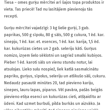
Tiesa – omes gurķu mērcītei arī šajos topa produktos ir
vieta. Tas priecē! Tad nu lasītājiem pievienoju tās
recepti.
Gurķu mērcītei vajadzīgi: 3 kg lielie gurķi, 3 gab.
paprikas, 500 g sīpolu, 80 g sāls, 500 g cukura, 1 ēd. kar.
sinepju, 1 ēd. kar. et. esences, 1 ēd. kar. karija, 1,5 ēd.
kar. kukurūzas cietes un 2 gab. seleriju kāti. Gurķus
nomizo, izņem lielo sēklotni un sagriež smalki kubiņos.
Pieber 1 ēd. karoti sāls un vienu stundu notur, lai
atsulojas. Lieko sulu nospiež, liek katlā sasmalcinātu
papriku, gurķus, sīpolus, seleriju un atlikušo sāli, cukuru.
Nedaudz pasautē minūtes 20, tad pievieno kariju,
sinepes, lauru lapas, piparus. Vēl pavāra, pašās beigās
pievieno etiķa esenci un kukurūzas cieti, atšķaidītu ar
ūdeni. Kad uzmet burbuli, pilda burkās un aizvāko. Ja