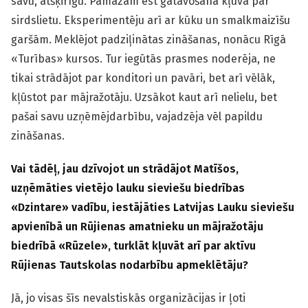
savu, atšķirīgu. Pamazām ēst gatavošana kļuva par
sirdslietu. Eksperimentēju arī ar kūku un smalkmaizīšu
garšām. Meklējot padziļinātas zināšanas, nonācu Rīgā
«Turības» kursos. Tur iegūtās prasmes noderēja, ne
tikai strādājot par konditori un pavāri, bet arī vēlāk,
kļūstot par mājražotāju. Uzsākot kaut arī nelielu, bet
pašai savu uzņēmējdarbību, vajadzēja vēl papildu
zināšanas.
Vai tādēļ, jau dzīvojot un strādājot Matīšos,
uzņēmāties vietējo lauku sieviešu biedrības
«
Dzintare
»
vadību, iestājāties Latvijas Lauku sieviešu
apvienībā un Rūjienas amatnieku un mājražotāju
biedrībā
«
Rūzele
»
, turklāt kļuvāt arī par aktīvu
Rūjienas Tautskolas nodarbību apmeklētāju?
Jā, jo visas šīs nevalstiskās organizācijas ir ļoti