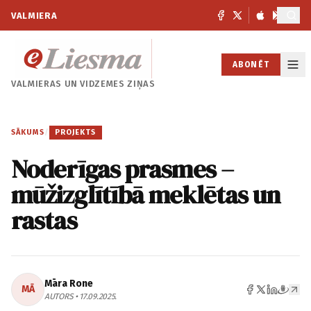
VALMIERA
ABONĒT
VALMIERAS UN
VIDZEMES ZIŅAS
SĀKUMS
/
PROJEKTS
Noderīgas prasmes –
mūžizglītībā meklētas un
rastas
Māra Rone
MĀ
AUTORS • 17.09.2025.