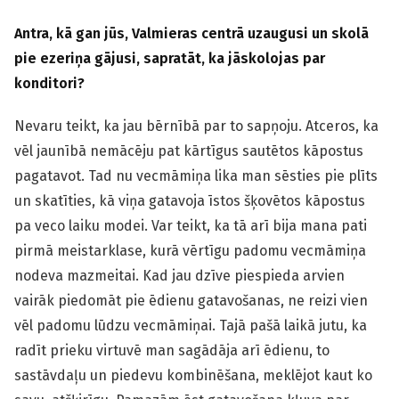
Antra, kā gan jūs, Valmieras centrā uzaugusi un skolā
pie ezeriņa gājusi, sapratāt, ka jāskolojas par
konditori?
Nevaru teikt, ka jau bērnībā par to sapņoju. Atceros, ka
vēl jaunībā nemācēju pat kārtīgus sautētos kāpostus
pagatavot. Tad nu vecmāmiņa lika man sēsties pie plīts
un skatīties, kā viņa gatavoja īstos šķovētos kāpostus
pa veco laiku modei. Var teikt, ka tā arī bija mana pati
pirmā meistarklase, kurā vērtīgu padomu vecmāmiņa
nodeva mazmeitai. Kad jau dzīve piespieda arvien
vairāk piedomāt pie ēdienu gatavošanas, ne reizi vien
vēl padomu lūdzu vecmāmiņai. Tajā pašā laikā jutu, ka
radīt prieku virtuvē man sagādāja arī ēdienu, to
sastāvdaļu un piedevu kombinēšana, meklējot kaut ko