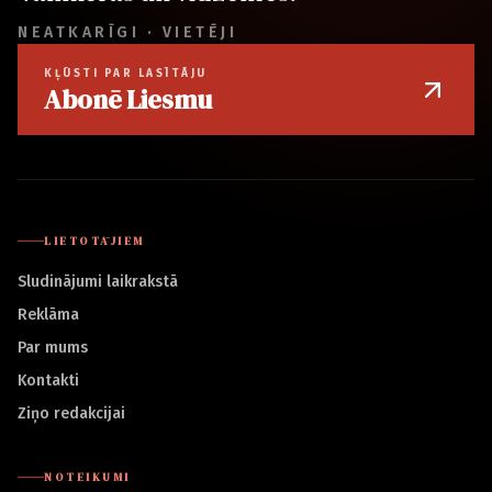
NEATKARĪGI · VIETĒJI
KĻŪSTI PAR LASĪTĀJU
Abonē Liesmu
LIETOTĀJIEM
Sludinājumi laikrakstā
Reklāma
Par mums
Kontakti
Ziņo redakcijai
NOTEIKUMI