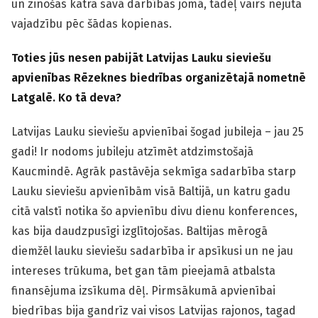
un zinošas katra savā darbības jomā, tādēļ vairs nejuta
vajadzību pēc šādas kopienas.
Toties jūs nesen pabijāt Latvijas Lauku sieviešu
apvienības Rēzeknes biedrības organizētajā nometnē
Latgalē. Ko tā deva?
Latvijas Lauku sieviešu apvienībai šogad jubileja – jau 25
gadi! Ir nodoms jubileju atzīmēt atdzimstošajā
Kaucmindē. Agrāk pastāvēja sekmīga sadarbība starp
Lauku sieviešu apvienībām visā Baltijā, un katru gadu
citā valstī notika šo apvienību divu dienu konferences,
kas bija daudzpusīgi izglītojošas. Baltijas mērogā
diemžēl lauku sieviešu sadarbība ir apsīkusi un ne jau
intereses trūkuma, bet gan tām pieejamā atbalsta
finansējuma izsīkuma dēļ. Pirmsākumā apvienībai
biedrības bija gandrīz vai visos Latvijas rajonos, tagad