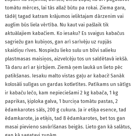
tomātu mērces, lai tās allaž būtu pa rokai. Ziema gara,
tādēļ tagad katram krājumos ieliktajam dārzenim vai
auglim būs liela vērtība. Nu kaut vai pašlaik tik
aktuālajiem kabačiem. Ko iesaku? Es svaigus kabačus
sagriežu gan kubiņos, gan arī sarīvēju uz rupjās
skaidiņu rīves. Nospiežu lieko sulu un blīvi salieku
plastmasas maisiņos, aizvelcēju tos un saldētavā iekšā.
Tā daru arī ar ķirbjiem. Ziemā ņem laukā un lieto pēc
patikšanas. Iesaku malto vistas gaļu ar kabaci! Sanāk
kolosāli sulīgas un gardas kotletītes. Patīkams un sātīgs
ir kabaču lečo, kam nepieciešami 2 kg kabača, 1 kg
paprikas, ķiploka galva, 1 burciņa tomātu pastas, 2
ēdamkarotes sāls, 200 g cukura. Ja ir etiķa esence, tad
ēdamkarote, ja etiķis, tad 8 ēdamkarotes, bet tos gan
masai pievieno savārīšanas beigās. Lieto gan kā salātus,
gan kā sagatavi zupām.