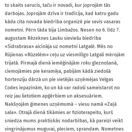
to skaits sarucis, taču ir novadi, kur joprojām tās
darbojas. Joprojām dzīva ir tradīcija, kad katru gadu
kāda cita novada biedrība organizē pie sevis vasaras
nometni. Pērn tāda bija Limbažos. Nesen no 6. līdz 7.
augustam Rēzeknes Lauku sieviešu biedrība
«Sidrabrasa» aicināja uz nometni Latgalē. Mēs no
Rūjienas «Rūzelēm» ceļu uz viesmīlīgo Latgali mērojām
trijatā. Pirmajā dienā iemēģinājām roku gleznošanā,
ciemojāmies pie keramiķa, pabijām kādā ziedošā
hortenziju dārzā un pie vietējās uzņēmējas Velgas
Codes iepazinām, ko un kā var radoši sameistarot no
reiz jau lietotiem apģērbiem un aksesuāriem.
Nakšņojām ģimenes uzņēmumā – viesu namā «Zaļā
sala». Otrajā dienā tikāmies ar fizioterapeitu, kurš
sniedza mums praktiskās nodarbības, kā pareizi veikt
vingrinājumus mugurai, pleciem, sprandam. Nometnes