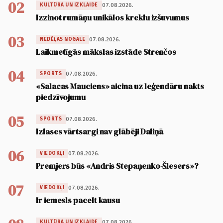
02
07.08.2026.
KULTŪRA UN IZKLAIDE
Izzinot rumāņu unikālos kreklu izšuvumus
03
07.08.2026.
NEDĒĻAS NOGALE
Laikmetīgās mākslas izstāde Strenčos
04
07.08.2026.
SPORTS
«Salacas Mauciens» aicina uz leģendāru nakts
piedzīvojumu
05
07.08.2026.
SPORTS
Izlases vārtsargi nav glābēji Daliņā
06
07.08.2026.
VIEDOKĻI
Premjers būs «Andris Stepaņenko-Šlesers»?
07
07.08.2026.
VIEDOKĻI
Ir iemesls pacelt kausu
07.08.2026.
KULTŪRA UN IZKLAIDE