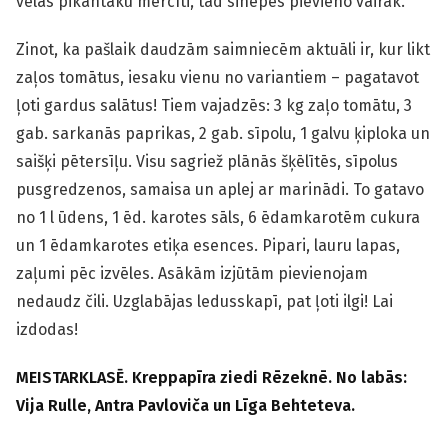
vēlas pikantāku mērcīti, tad sinepes pievieno vairāk.
Zinot, ka pašlaik daudzām saimniecēm aktuāli ir, kur likt
zaļos tomātus, iesaku vienu no variantiem – pagatavot
ļoti gardus salātus! Tiem vajadzēs: 3 kg zaļo tomātu, 3
gab. sarkanās paprikas, 2 gab. sīpolu, 1 galvu ķiploka un
saišķi pētersīļu. Visu sagriež plānās šķēlītēs, sīpolus
pusgredzenos, samaisa un aplej ar marinādi. To gatavo
no 1 l ūdens, 1 ēd. karotes sāls, 6 ēdamkarotēm cukura
un 1 ēdamkarotes etiķa esences. Pipari, lauru lapas,
zaļumi pēc izvēles. Asākām izjūtām pievienojam
nedaudz čili. Uzglabājas ledusskapī, pat ļoti ilgi! Lai
izdodas!
MEISTARKLASĒ. Kreppapīra ziedi Rēzeknē. No labās:
Vija Rulle, Antra Pavloviča un Līga Behteteva.