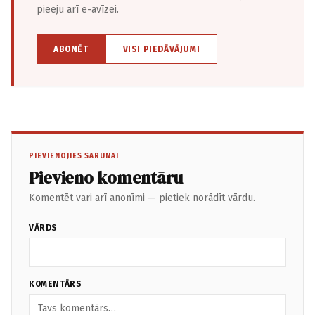
pieeju arī e-avīzei.
ABONĒT
VISI PIEDĀVĀJUMI
PIEVIENOJIES SARUNAI
Pievieno komentāru
Komentēt vari arī anonīmi — pietiek norādīt vārdu.
VĀRDS
KOMENTĀRS