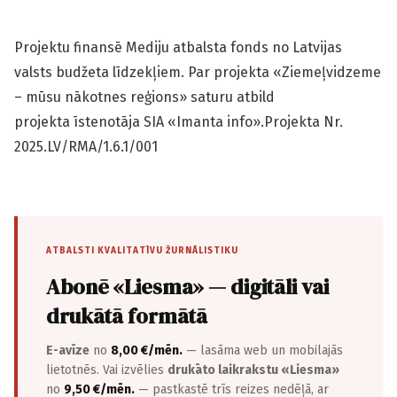
Projektu finansē Mediju atbalsta fonds no Latvijas
valsts budžeta līdzekļiem. Par projekta «Ziemeļvidzeme
– mūsu nākotnes reģions» saturu atbild
projekta īstenotāja SIA «Imanta info».Projekta Nr.
2025.LV/RMA/1.6.1/001
ATBALSTI KVALITATĪVU ŽURNĀLISTIKU
Abonē «Liesma» — digitāli vai
drukātā formātā
E-avīze
no
8,00 €/mēn.
— lasāma web un mobilajās
lietotnēs. Vai izvēlies
drukāto laikrakstu «Liesma»
no
9,50 €/mēn.
— pastkastē trīs reizes nedēļā, ar