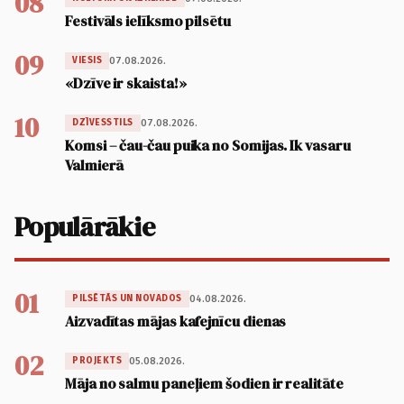
08
Festivāls ielīksmo pilsētu
09
07.08.2026.
VIESIS
«Dzīve ir skaista!»
10
07.08.2026.
DZĪVESSTILS
Komsi – čau-čau puika no Somijas. Ik vasaru
Valmierā
Populārākie
01
04.08.2026.
PILSĒTĀS UN NOVADOS
Aizvadītas mājas kafejnīcu dienas
02
05.08.2026.
PROJEKTS
Māja no salmu paneļiem šodien ir realitāte