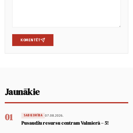
KOMENTĒT
Jaunākie
01
07.08.2026.
SABIEDRĪBA
Pusaudžu resursu centram Valmierā – 5!