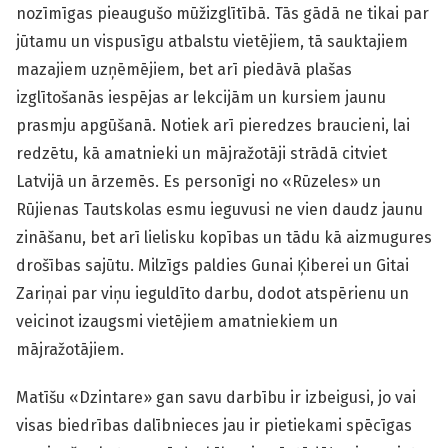
nozīmīgas pieaugušo mūžizglītībā. Tās gādā ne tikai par
jūtamu un vispusīgu atbalstu vietējiem, tā sauktajiem
mazajiem uzņēmējiem, bet arī piedāvā plašas
izglītošanās iespējas ar lekcijām un kursiem jaunu
prasmju apgūšanā. Notiek arī pieredzes braucieni, lai
redzētu, kā amatnieki un mājražotāji strādā citviet
Latvijā un ārzemēs. Es personīgi no «Rūzeles» un
Rūjienas Tautskolas esmu ieguvusi ne vien daudz jaunu
zināšanu, bet arī lielisku kopības un tādu kā aizmugures
drošības sajūtu. Milzīgs paldies Gunai Ķiberei un Gitai
Zariņai par viņu ieguldīto darbu, dodot atspērienu un
veicinot izaugsmi vietējiem amatniekiem un
mājražotājiem.
Matīšu «Dzintare» gan savu darbību ir izbeigusi, jo vai
visas biedrības dalībnieces jau ir pietiekami spēcīgas