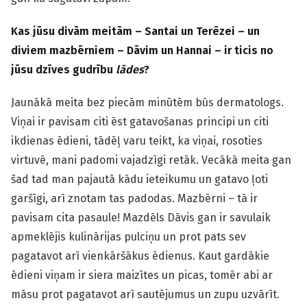
Kas jūsu divām meitām – Santai un Terēzei – un
diviem mazbērniem –
Dāvim un Hannai –
ir ticis no
jūsu dzīves gudrību
lādes
?
Jaunākā meita bez piecām minūtēm būs dermatologs.
Viņai ir pavisam citi ēst gatavošanas principi un citi
ikdienas ēdieni, tādēļ varu teikt, ka viņai, rosoties
virtuvē, mani padomi vajadzīgi retāk. Vecākā meita gan
šad tad man pajautā kādu ieteikumu un gatavo ļoti
garšīgi, arī znotam tas padodas. Mazbērni – tā ir
pavisam cita pasaule! Mazdēls Dāvis gan ir savulaik
apmeklējis kulinārijas pulciņu un prot pats sev
pagatavot arī vienkāršākus ēdienus. Kaut gardākie
ēdieni viņam ir siera maizītes un picas, tomēr abi ar
māsu prot pagatavot arī sautējumus un zupu uzvārīt.