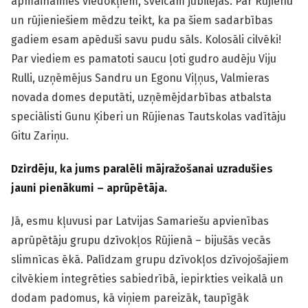
apmaināmies viedokļiem, sveicam jubilejās. Par Rūjienu
un rūjieniešiem mēdzu teikt, ka pa šiem sadarbības
gadiem esam apēduši savu pudu sāls. Kolosāli cilvēki!
Par viediem es pamatoti saucu ļoti gudro audēju Viju
Rulli, uzņēmējus Sandru un Egonu Viļņus, Valmieras
novada domes deputāti, uzņēmējdarbības atbalsta
speciālisti Gunu Ķiberi un Rūjienas Tautskolas vadītāju
Gitu Zariņu.
Dzirdēju, ka jums paralēli mājražošanai uzradušies
jauni pienākumi – aprūpētāja.
Jā, esmu kļuvusi par Latvijas Samariešu apvienības
aprūpētāju grupu dzīvokļos Rūjienā – bijušās vecās
slimnīcas ēkā. Palīdzam grupu dzīvokļos dzīvojošajiem
cilvēkiem integrēties sabiedrībā, iepirkties veikalā un
dodam padomus, kā viņiem pareizāk, taupīgāk