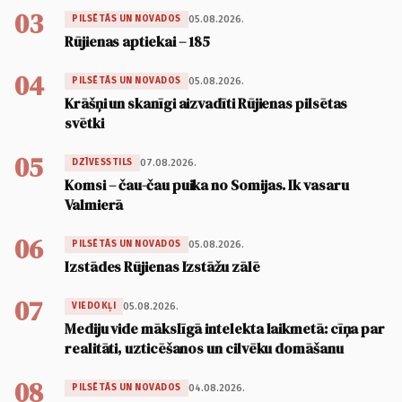
03
05.08.2026.
PILSĒTĀS UN NOVADOS
Rūjienas aptiekai – 185
04
05.08.2026.
PILSĒTĀS UN NOVADOS
Krāšņi un skanīgi aizvadīti Rūjienas pilsētas
svētki
05
07.08.2026.
DZĪVESSTILS
Komsi – čau-čau puika no Somijas. Ik vasaru
Valmierā
06
05.08.2026.
PILSĒTĀS UN NOVADOS
Izstādes Rūjienas Izstāžu zālē
07
05.08.2026.
VIEDOKĻI
Mediju vide mākslīgā intelekta laikmetā: cīņa par
realitāti, uzticēšanos un cilvēku domāšanu
08
04.08.2026.
PILSĒTĀS UN NOVADOS