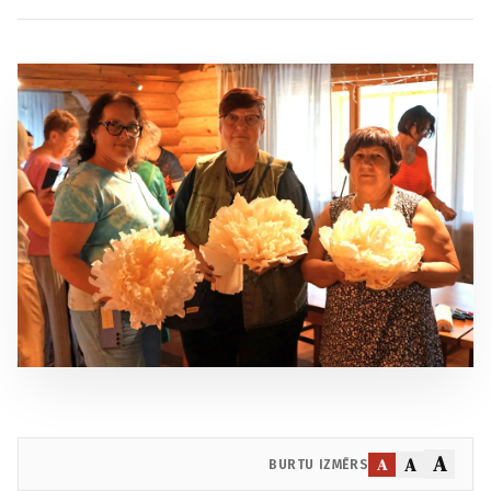
A
A
A
BURTU IZMĒRS