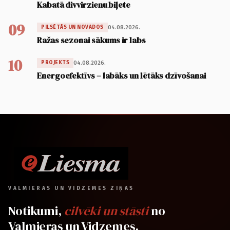
Kabatā divvirzienu biļete
09
04.08.2026.
PILSĒTĀS UN NOVADOS
Ražas sezonai sākums ir labs
10
04.08.2026.
PROJEKTS
Energoefektīvs – labāks un lētāks dzīvošanai
VALMIERAS UN VIDZEMES ZIŅAS
Notikumi,
cilvēki un stāsti
no
Valmieras un Vidzemes.