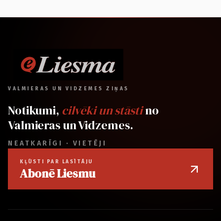
VALMIERAS UN VIDZEMES ZIŅAS
Notikumi,
cilvēki un stāsti
no
Valmieras un Vidzemes.
NEATKARĪGI · VIETĒJI
KĻŪSTI PAR LASĪTĀJU
Abonē Liesmu