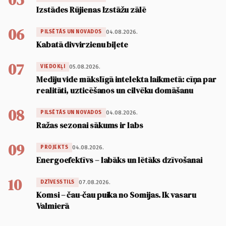
Izstādes Rūjienas Izstāžu zālē
06
04.08.2026.
PILSĒTĀS UN NOVADOS
Kabatā divvirzienu biļete
07
05.08.2026.
VIEDOKĻI
Mediju vide mākslīgā intelekta laikmetā: cīņa par
realitāti, uzticēšanos un cilvēku domāšanu
08
04.08.2026.
PILSĒTĀS UN NOVADOS
Ražas sezonai sākums ir labs
09
04.08.2026.
PROJEKTS
Energoefektīvs – labāks un lētāks dzīvošanai
10
07.08.2026.
DZĪVESSTILS
Komsi – čau-čau puika no Somijas. Ik vasaru
Valmierā