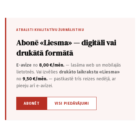
ATBALSTI KVALITATĪVU ŽURNĀLISTIKU
Abonē «Liesma» — digitāli vai
drukātā formātā
E-avīze
no
8,00 €/mēn.
— lasāma web un mobilajās
lietotnēs. Vai izvēlies
drukāto laikrakstu «Liesma»
no
9,50 €/mēn.
— pastkastē trīs reizes nedēļā, ar
pieeju arī e-avīzei.
ABONĒT
VISI PIEDĀVĀJUMI