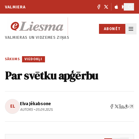
VALMIERA
ABONĒT
VALMIERAS UN
VIDZEMES ZIŅAS
SĀKUMS
/
VIEDOKĻI
Par svētku apģērbu
Elva Jēkabsone
EL
AUTORS • 05.09.2025.