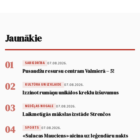
Jaunākie
01
07.08.2026.
SABIEDRĪBA
Pusaudžu resursu centram Valmierā – 5!
02
07.08.2026.
KULTŪRA UN IZKLAIDE
Izzinot rumāņu unikālos kreklu izšuvumus
03
07.08.2026.
NEDĒĻAS NOGALE
Laikmetīgās mākslas izstāde Strenčos
04
07.08.2026.
SPORTS
«Salacas Mauciens» aicina uz leģendāru nakts