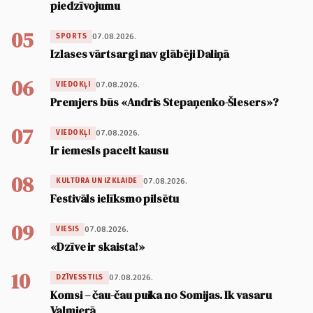
piedzīvojumu
05
07.08.2026.
SPORTS
Izlases vārtsargi nav glābēji Daliņā
06
07.08.2026.
VIEDOKĻI
Premjers būs «Andris Stepaņenko-Šlesers»?
07
07.08.2026.
VIEDOKĻI
Ir iemesls pacelt kausu
08
07.08.2026.
KULTŪRA UN IZKLAIDE
Festivāls ielīksmo pilsētu
09
07.08.2026.
VIESIS
«Dzīve ir skaista!»
10
07.08.2026.
DZĪVESSTILS
Komsi – čau-čau puika no Somijas. Ik vasaru
Valmierā