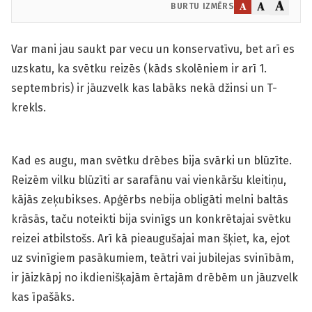
A
A
A
BURTU IZMĒRS
Var mani jau saukt par vecu un konservatīvu, bet arī es
uzskatu, ka svētku reizēs (kāds skolēniem ir arī 1.
septembris) ir jāuzvelk kas labāks nekā džinsi un T-
krekls.
Kad es augu, man svētku drēbes bija svārki un blūzīte.
Reizēm vilku blūzīti ar sarafānu vai vienkāršu kleitiņu,
kājās zeķubikses. Apģērbs nebija obligāti melni baltās
krāsās, taču noteikti bija svinīgs un konkrētajai svētku
reizei atbilstošs. Arī kā pieaugušajai man šķiet, ka, ejot
uz svinīgiem pasākumiem, teātri vai jubilejas svinībām,
ir jāizkāpj no ikdienišķajām ērtajām drēbēm un jāuzvelk
kas īpašāks.