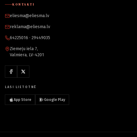
KONTAKTI
eliesma@eliesma.lv
reklama@eliesma.lv
64225016 · 29449035
Ziemeļu iela 7,
Valmiera, LV-4201
LASI LIETOTNĒ
App Store
Google Play