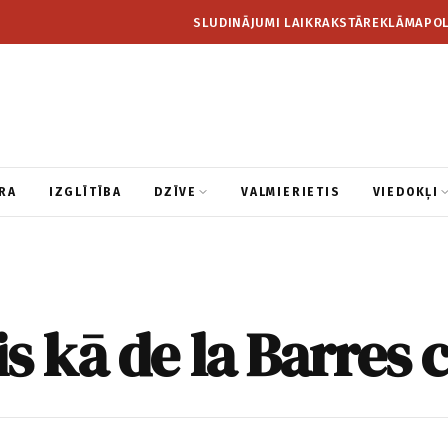
SLUDINĀJUMI LAIKRAKSTĀ
REKLĀMA
POL
RA
IZGLĪTĪBA
DZĪVE
VALMIERIETIS
VIEDOKĻI
s kā de la Barres 