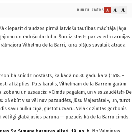
A
A
A
BURTU IZMĒRS
lašāk iepazīt draudzes pirmā latviešu tautības mācītāja Jāņa
 gājumu un radošo darbību. Šoreiz stāsts par zviedru armijas
ālmajoru Vilhelmu de la Barri, kura pīšļus savulaik atrada
sonībā sniedz nostāsts, ka kādā no 30 gadu kara (1618. –
piesti atkāpties. Pats karalis, Vilhelmam de la Barrem garām
jis zobenu un uzsaucis: «Cimds pagalam, un viss zaudēts!» De
is: «Nebūt viss vēl nav pazaudēts, Jūsu Majestāte!», un, turot
dis savu pulku cīņā, gūstot uzvaru. Vēlāk dzimtas ģerbonis
ā vēl ilgi glabājusies paruna — pazudis kā de la Barru cimds!
ras Sv. Sīmaņa baznīcas altāri, 19. gs. b.
No Valmieras