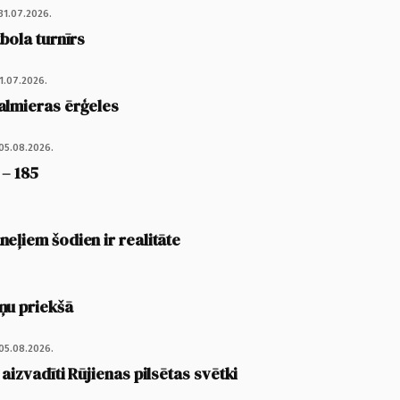
31.07.2026.
tbola turnīrs
1.07.2026.
almieras ērģeles
05.08.2026.
 – 185
eļiem šodien ir realitāte
ņu priekšā
05.08.2026.
 aizvadīti Rūjienas pilsētas svētki