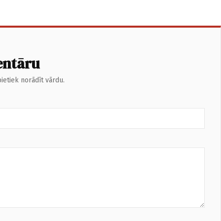
entāru
ietiek norādīt vārdu.