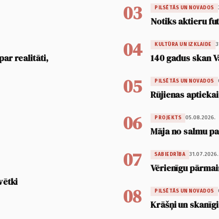
03
PILSĒTĀS UN NOVADOS
Notiks aktieru fu
04
3
KULTŪRA UN IZKLAIDE
ar realitāti,
140 gadus skan V
05
PILSĒTĀS UN NOVADOS
Rūjienas aptiekai
06
05.08.2026.
PROJEKTS
Māja no salmu pan
07
31.07.2026.
SABIEDRĪBA
Vērienīgu pārmai
vētki
08
PILSĒTĀS UN NOVADOS
Krāšņi un skanīgi