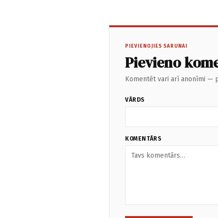
PIEVIENOJIES SARUNAI
Pievieno kom
Komentēt vari arī anonīmi — p
VĀRDS
KOMENTĀRS