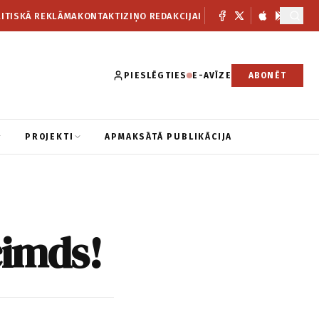
ITISKĀ REKLĀMA
KONTAKTI
ZIŅO REDAKCIJAI
PIESLĒGTIES
E-AVĪZE
ABONĒT
PROJEKTI
APMAKSĀTĀ PUBLIKĀCIJA
cimds!