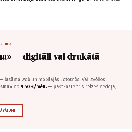
ISTIKU
a» — digitāli vai drukātā
— lasāma web un mobilajās lietotnēs. Vai izvēlies
iesma»
no
9,50 €/mēn.
— pastkastē trīs reizes nedēļā,
DĀVĀJUMI