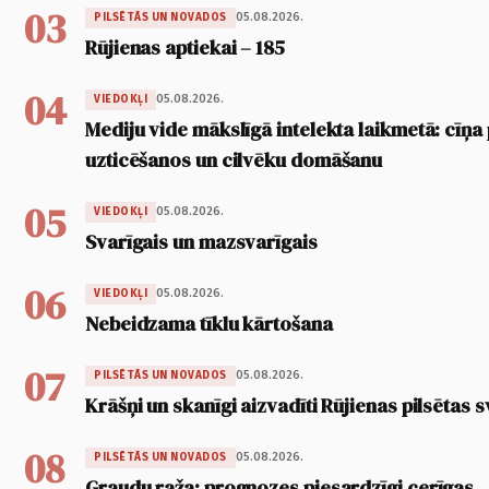
03
05.08.2026.
PILSĒTĀS UN NOVADOS
Rūjienas aptiekai – 185
04
05.08.2026.
VIEDOKĻI
Mediju vide mākslīgā intelekta laikmetā: cīņa p
uzticēšanos un cilvēku domāšanu
05
05.08.2026.
VIEDOKĻI
Svarīgais un mazsvarīgais
06
05.08.2026.
VIEDOKĻI
Nebeidzama tīklu kārtošana
07
05.08.2026.
PILSĒTĀS UN NOVADOS
Krāšņi un skanīgi aizvadīti Rūjienas pilsētas s
08
05.08.2026.
PILSĒTĀS UN NOVADOS
Graudu raža: prognozes piesardzīgi cerīgas