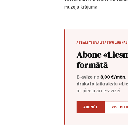
muzeja krājuma
ATBALSTI KVALITATĪVU ŽURNĀL
Abonē «Liesm
formātā
E-avīze
no
8,00 €/mēn.
drukāto laikrakstu «L
ar pieeju arī e-avīzei.
ABONĒT
VISI PIE