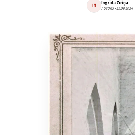
Ingrīda Zīriņa
IN
AUTORS • 25.09.2024.