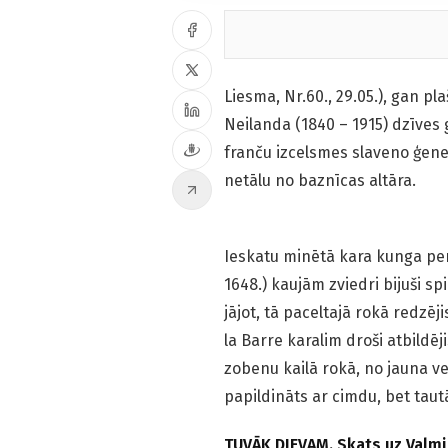
Liesma, Nr.60., 29.05.), gan p
Neilanda (1840 – 1915) dzīves
franču izcelsmes slaveno ģener
netālu no baznīcas altāra.
Ieskatu minētā kara kunga per
1648.) kaujām zviedri bijuši s
jājot, tā paceltajā rokā redzē
la Barre karalim droši atbildēj
zobenu kailā rokā, no jauna ve
papildināts ar cimdu, bet taut
TUVĀK DIEVAM. Skats uz Valmie