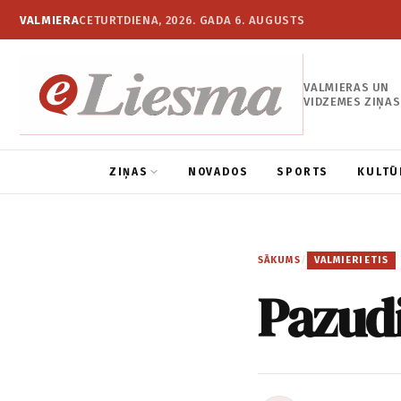
VALMIERA
CETURTDIENA, 2026. GADA 6. AUGUSTS
VALMIERAS UN
VIDZEMES ZIŅAS
ZIŅAS
NOVADOS
SPORTS
KULTŪ
SĀKUMS
/
VALMIERIETIS
Pazudi