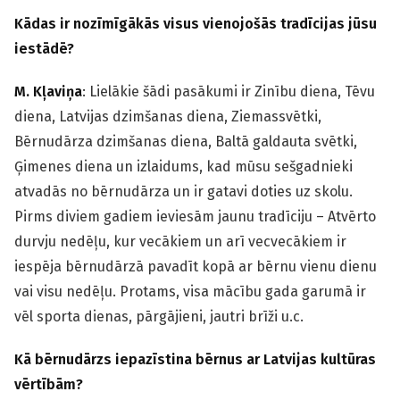
Kādas ir nozīmīgākās visus vienojošās tradīcijas jūsu
iestādē?
M. Kļaviņa
: Lielākie šādi pasākumi ir Zinību diena, Tēvu
diena, Latvijas dzimšanas diena, Ziemassvētki,
Bērnudārza dzimšanas diena, Baltā galdauta svētki,
Ģimenes diena un izlaidums, kad mūsu sešgadnieki
atvadās no bērnudārza un ir gatavi doties uz skolu.
Pirms diviem gadiem ieviesām jaunu tradīciju – Atvērto
durvju nedēļu, kur vecākiem un arī vecvecākiem ir
iespēja bērnudārzā pavadīt kopā ar bērnu vienu dienu
vai visu nedēļu. Protams, visa mācību gada garumā ir
vēl sporta dienas, pārgājieni, jautri brīži u.c.
Kā bērnudārzs iepazīstina bērnus ar Latvijas kultūras
vērtībām?