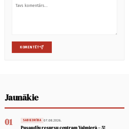
KOMENTĒT
Jaunākie
01
07.08.2026.
SABIEDRĪBA
Pusaudžu resursu centram Valmierā – 5!