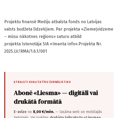
Projektu finansē Mediju atbalsta fonds no Latvijas
valsts budžeta līdzekļiem. Par projekta «Ziemeļvidzeme
– mūsu nākotnes reģions» saturu atbild
projekta īstenotāja SIA «Imanta info».Projekta Nr.
2025.LV/RMA/1.6.1/001
ATBALSTI KVALITATĪVU ŽURNĀLISTIKU
Abonē «Liesma» — digitāli vai
drukātā formātā
E-avīze
no
8,00 €/mēn.
— lasāma web un mobilajās
lietotnēs. Vai izvēlies
drukāto laikrakstu «Liesma»