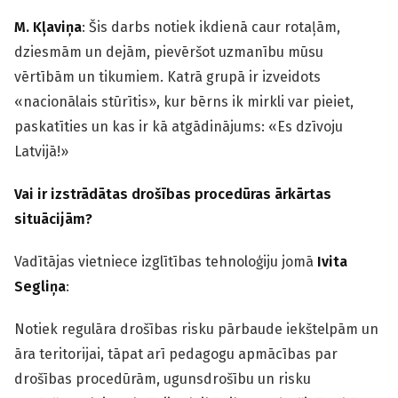
M. Kļaviņa
: Šis darbs notiek ikdienā caur rotaļām,
dziesmām un dejām, pievēršot uzmanību mūsu
vērtībām un tikumiem. Katrā grupā ir izveidots
«nacionālais stūrītis», kur bērns ik mirkli var pieiet,
paskatīties un kas ir kā atgādinājums: «Es dzīvoju
Latvijā!»
Vai ir izstrādātas drošības procedūras ārkārtas
situācijām?
Vadītājas vietniece izglītības tehnoloģiju jomā
Ivita
Segliņa
:
Notiek regulāra drošības risku pārbaude iekštelpām un
āra teritorijai, tāpat arī pedagogu apmācības par
drošības procedūrām, ugunsdrošību un risku