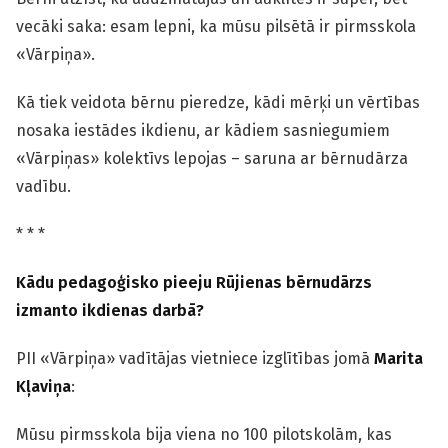
vecāki saka: esam lepni, ka mūsu pilsētā ir pirmsskola
«Vārpiņa».
Kā tiek veidota bērnu pieredze, kādi mērķi un vērtības
nosaka iestādes ikdienu, ar kādiem sasniegumiem
«Vārpiņas» kolektīvs lepojas – saruna ar bērnudārza
vadību.
* * *
Kādu pedagoģisko pieeju Rūjienas bērnudārzs
izmanto ikdienas darbā?
PII «Vārpiņa» vadītājas vietniece izglītības jomā
Marita
Kļaviņa
:
Mūsu pirmsskola bija viena no 100 pilotskolām, kas