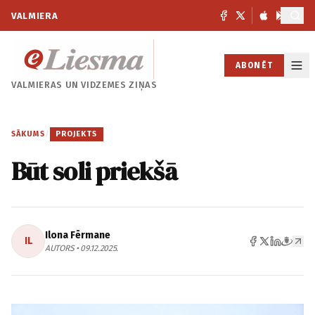
VALMIERA
ABONĒT
VALMIERAS UN
VIDZEMES ZIŅAS
SĀKUMS
/
PROJEKTS
Būt soli priekšā
Ilona Fērmane
IL
AUTORS • 09.12.2025.