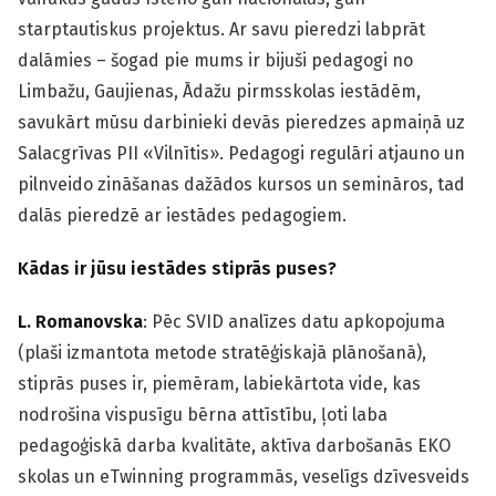
starptautiskus projektus. Ar savu pieredzi labprāt
dalāmies – šogad pie mums ir bijuši pedagogi no
Limbažu, Gaujienas, Ādažu pirmsskolas iestādēm,
savukārt mūsu darbinieki devās pieredzes apmaiņā uz
Salacgrīvas PII «Vilnītis». Pedagogi regulāri atjauno un
pilnveido zināšanas dažādos kursos un semināros, tad
dalās pieredzē ar iestādes pedagogiem.
Kādas ir jūsu iestādes stiprās puses?
L. Romanovska
: Pēc SVID analīzes datu apkopojuma
(plaši izmantota metode stratēģiskajā plānošanā),
stiprās puses ir, piemēram, labiekārtota vide, kas
nodrošina vispusīgu bērna attīstību, ļoti laba
pedagoģiskā darba kvalitāte, aktīva darbošanās EKO
skolas un eTwinning programmās, veselīgs dzīvesveids