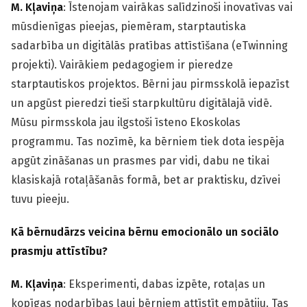
M. Kļaviņa
: Īstenojam vairākas salīdzinoši inovatīvas vai
mūsdienīgas pieejas, piemēram, starptautiska
sadarbība un digitālās pratības attīstīšana (eTwinning
projekti). Vairākiem pedagogiem ir pieredze
starptautiskos projektos. Bērni jau pirmsskolā iepazīst
un apgūst pieredzi tieši starpkultūru digitālajā vidē.
Mūsu pirmsskola jau ilgstoši īsteno Ekoskolas
programmu. Tas nozīmē, ka bērniem tiek dota iespēja
apgūt zināšanas un prasmes par vidi, dabu ne tikai
klasiskajā rotaļāšanās formā, bet ar praktisku, dzīvei
tuvu pieeju.
Kā bērnudārzs veicina bērnu emocionālo un sociālo
prasmju attīstību?
M. Kļaviņa
: Eksperimenti, dabas izpēte, rotaļas un
kopīgas nodarbības ļauj bērniem attīstīt empātiju. Tas