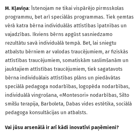
M. Kļaviņa
: Īstenojam ne tikai vispārējo pirmsskolas
programmu, bet arī speciālās programmas. Tiek ņemtas
vērā katra bērna individuālās attīstības īpatnības un
vajadzības. Ikviens bērns apgūst sasniedzamo
rezultātu savā individuālā tempā. Bet, lai sniegtu
atbalstu bērniem ar valodas traucējumiem, ar fiziskās
attīstības traucējumiem, somatiskām saslimšanām un
jauktajiem attīstības traucējumiem, tiek sagatavots
bērna individuālais attīstības plāns un piedāvātas
speciālā pedagoga nodarbības, logopēda nodarbības,
individuālā vingrošana, «Montesori» nodarbības, Silto
smilšu terapija, Barboleta, Dabas vides estētika, sociālā
pedagoga konsultācijas un atbalsts.
Vai jūsu arsenālā ir arī kādi inovatīvi paņēmieni?