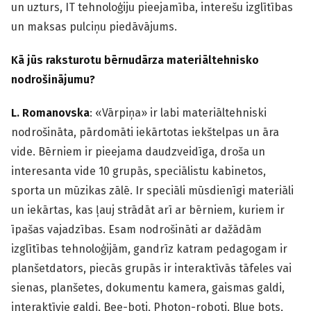
un uzturs, IT tehnoloģiju pieejamība, interešu izglītības
un maksas pulciņu piedāvājums.
Kā jūs raksturotu bērnudārza materiāltehnisko
nodrošinājumu?
L. Romanovska
: «Vārpiņa» ir labi materiāltehniski
nodrošināta, pārdomāti iekārtotas iekštelpas un āra
vide. Bērniem ir pieejama daudzveidīga, droša un
interesanta vide 10 grupās, speciālistu kabinetos,
sporta un mūzikas zālē. Ir speciāli mūsdienīgi materiāli
un iekārtas, kas ļauj strādāt arī ar bērniem, kuriem ir
īpašas vajadzības. Esam nodrošināti ar dažādām
izglītības tehnoloģijām, gandrīz katram pedagogam ir
planšetdators, piecās grupās ir interaktīvās tāfeles vai
sienas, planšetes, dokumentu kamera, gaismas galdi,
interaktīvie galdi, Bee-boti, Photon-roboti, Blue bots,