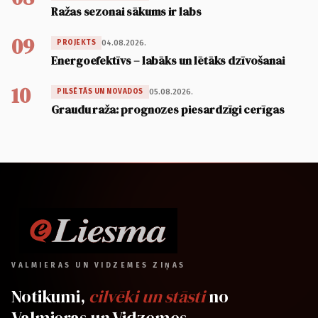
Ražas sezonai sākums ir labs
09
04.08.2026.
PROJEKTS
Energoefektīvs – labāks un lētāks dzīvošanai
10
05.08.2026.
PILSĒTĀS UN NOVADOS
Graudu raža: prognozes piesardzīgi cerīgas
VALMIERAS UN VIDZEMES ZIŅAS
Notikumi,
cilvēki un stāsti
no
Valmieras un Vidzemes.