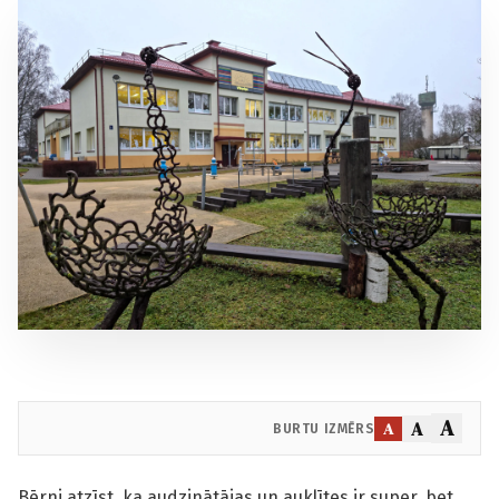
A
A
A
BURTU IZMĒRS
Bērni atzīst, ka audzinātājas un auklītes ir super, bet