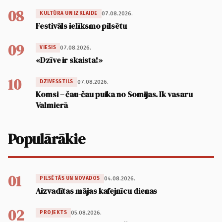
08
07.08.2026.
KULTŪRA UN IZKLAIDE
Festivāls ielīksmo pilsētu
09
07.08.2026.
VIESIS
«Dzīve ir skaista!»
10
07.08.2026.
DZĪVESSTILS
Komsi – čau-čau puika no Somijas. Ik vasaru
Valmierā
Populārākie
01
04.08.2026.
PILSĒTĀS UN NOVADOS
Aizvadītas mājas kafejnīcu dienas
02
05.08.2026.
PROJEKTS