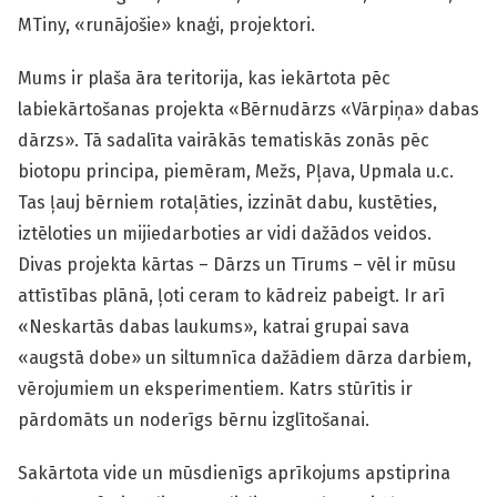
MTiny, «runājošie» knaģi, projektori.
Mums ir plaša āra teritorija, kas iekārtota pēc
labiekārtošanas projekta «Bērnudārzs «Vārpiņa» dabas
dārzs». Tā sadalīta vairākās tematiskās zonās pēc
biotopu principa, piemēram, Mežs, Pļava, Upmala u.c.
Tas ļauj bērniem rotaļāties, izzināt dabu, kustēties,
iztēloties un mijiedarboties ar vidi dažādos veidos.
Divas projekta kārtas – Dārzs un Tīrums – vēl ir mūsu
attīstības plānā, ļoti ceram to kādreiz pabeigt. Ir arī
«Neskartās dabas laukums», katrai grupai sava
«augstā dobe» un siltumnīca dažādiem dārza darbiem,
vērojumiem un eksperimentiem. Katrs stūrītis ir
pārdomāts un noderīgs bērnu izglītošanai.
Sakārtota vide un mūsdienīgs aprīkojums apstiprina