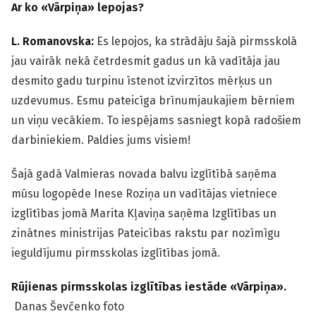
Ar ko «Vārpiņa» lepojas?
L. Romanovska:
Es lepojos, ka strādāju šajā pirmsskolā
jau vairāk nekā četrdesmit gadus un kā vadītāja jau
desmito gadu turpinu īstenot izvirzītos mērķus un
uzdevumus. Esmu pateicīga brīnumjaukajiem bērniem
un viņu vecākiem. To iespējams sasniegt kopā radošiem
darbiniekiem. Paldies jums visiem!
Šajā gadā Valmieras novada balvu izglītībā saņēma
mūsu logopēde Inese Roziņa un vadītājas vietniece
izglītības jomā Marita Kļaviņa saņēma Izglītības un
zinātnes ministrijas Pateicības rakstu par nozīmīgu
ieguldījumu pirmsskolas izglītības jomā.
Rūjienas pirmsskolas izglītības iestāde «Vārpiņa».
Danas Ševčenko foto