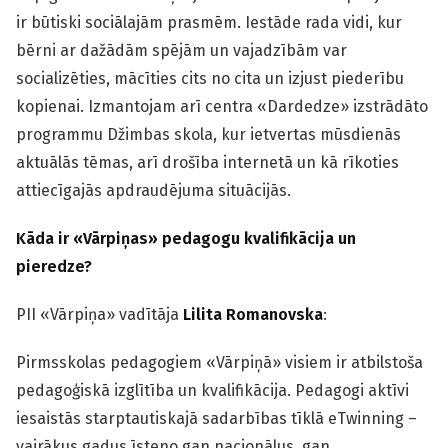
ir būtiski sociālajām prasmēm. Iestāde rada vidi, kur
bērni ar dažādām spējām un vajadzībām var
socializēties, mācīties cits no cita un izjust piederību
kopienai. Izmantojam arī centra «Dardedze» izstrādāto
programmu Džimbas skola, kur ietvertas mūsdienās
aktuālās tēmas, arī drošība internetā un kā rīkoties
attiecīgajās apdraudējuma situācijās.
Kāda ir «Vārpiņas» pedagogu kvalifikācija un
pieredze?
PII «Vārpiņa» vadītāja
Lilita Romanovska
:
Pirmsskolas pedagogiem «Vārpiņā» visiem ir atbilstoša
pedagoģiskā izglītība un kvalifikācija. Pedagogi aktīvi
iesaistās starptautiskajā sadarbības tīklā eTwinning –
vairākus gadus īsteno gan nacionālus, gan