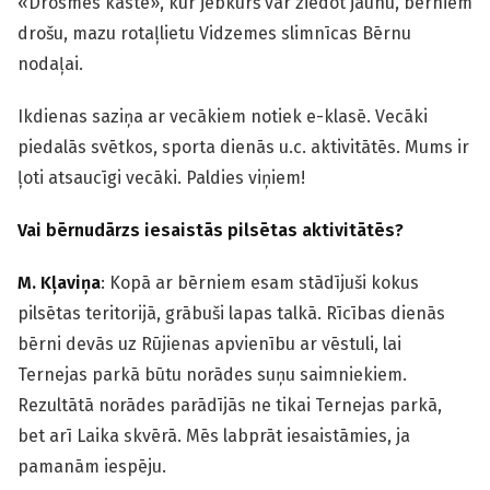
«Drosmes kaste», kur jebkurš var ziedot jaunu, bērniem
drošu, mazu rotaļlietu Vidzemes slimnīcas Bērnu
nodaļai.
Ikdienas saziņa ar vecākiem notiek e-klasē. Vecāki
piedalās svētkos, sporta dienās u.c. aktivitātēs. Mums ir
ļoti atsaucīgi vecāki. Paldies viņiem!
Vai bērnudārzs iesaistās pilsētas aktivitātēs?
M. Kļaviņa
: Kopā ar bērniem esam stādījuši kokus
pilsētas teritorijā, grābuši lapas talkā. Rīcības dienās
bērni devās uz Rūjienas apvienību ar vēstuli, lai
Ternejas parkā būtu norādes suņu saimniekiem.
Rezultātā norādes parādījās ne tikai Ternejas parkā,
bet arī Laika skvērā. Mēs labprāt iesaistāmies, ja
pamanām iespēju.