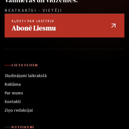
NEATKARĪGI · VIETĒJI
KĻŪSTI PAR LASĪTĀJU
Abonē Liesmu
LIETOTĀJIEM
Sludinājumi laikrakstā
Reklāma
Par mums
Kontakti
Ziņo redakcijai
NOTEIKUMI