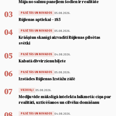
Māja no salmu paneļiem šodien ir realitāte
03
05.08.2026.
PILSĒTĀS UN NOVADOS
Rūjienas aptiekai – 185
04
05.08.2026.
PILSĒTĀS UN NOVADOS
Krāšņi un skanīgi aizvadīti Rūjienas pilsētas
svētki
05
04.08.2026.
PILSĒTĀS UN NOVADOS
Kabatā divvirzienu biļete
06
05.08.2026.
PILSĒTĀS UN NOVADOS
Izstādes Rūjienas Izstāžu zālē
07
05.08.2026.
VIEDOKĻI
Mediju vide mākslīgā intelekta laikmetā: cīņa par
realitāti, uzticēšanos un cilvēku domāšanu
08
04.08.2026.
PILSĒTĀS UN NOVADOS