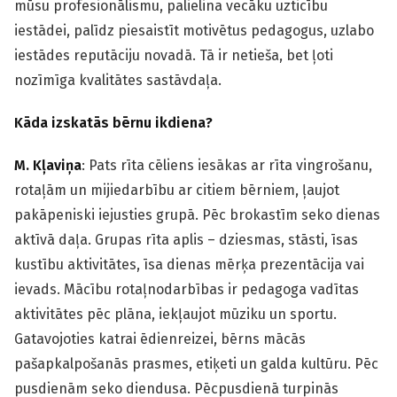
mūsu profesionālismu, palielina vecāku uzticību
iestādei, palīdz piesaistīt motivētus pedagogus, uzlabo
iestādes reputāciju novadā. Tā ir netieša, bet ļoti
nozīmīga kvalitātes sastāvdaļa.
Kāda izskatās bērnu ikdiena?
M. Kļaviņa
: Pats rīta cēliens iesākas ar rīta vingrošanu,
rotaļām un mijiedarbību ar citiem bērniem, ļaujot
pakāpeniski iejusties grupā. Pēc brokastīm seko dienas
aktīvā daļa. Grupas rīta aplis – dziesmas, stāsti, īsas
kustību aktivitātes, īsa dienas mērķa prezentācija vai
ievads. Mācību rotaļnodarbības ir pedagoga vadītas
aktivitātes pēc plāna, iekļaujot mūziku un sportu.
Gatavojoties katrai ēdienreizei, bērns mācās
pašapkalpošanās prasmes, etiķeti un galda kultūru. Pēc
pusdienām seko diendusa. Pēcpusdienā turpinās