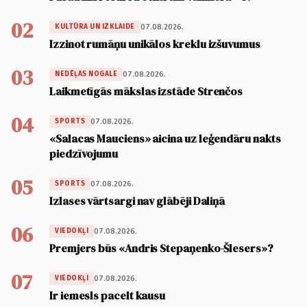
02
07.08.2026.
KULTŪRA UN IZKLAIDE
Izzinot rumāņu unikālos kreklu izšuvumus
03
07.08.2026.
NEDĒĻAS NOGALE
Laikmetīgās mākslas izstāde Strenčos
04
07.08.2026.
SPORTS
«Salacas Mauciens» aicina uz leģendāru nakts
piedzīvojumu
05
07.08.2026.
SPORTS
Izlases vārtsargi nav glābēji Daliņā
06
07.08.2026.
VIEDOKĻI
Premjers būs «Andris Stepaņenko-Šlesers»?
07
07.08.2026.
VIEDOKĻI
Ir iemesls pacelt kausu