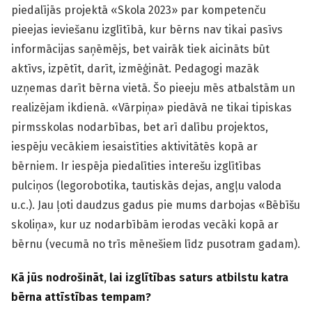
piedalījās projektā «Skola 2023» par kompetenču
pieejas ieviešanu izglītībā, kur bērns nav tikai pasīvs
informācijas saņēmējs, bet vairāk tiek aicināts būt
aktīvs, izpētīt, darīt, izmēģināt. Pedagogi mazāk
uzņemas darīt bērna vietā. Šo pieeju mēs atbalstām un
realizējam ikdienā. «Vārpiņa» piedāvā ne tikai tipiskas
pirmsskolas nodarbības, bet arī dalību projektos,
iespēju vecākiem iesaistīties aktivitātēs kopā ar
bērniem. Ir iespēja piedalīties interešu izglītības
pulciņos (legorobotika, tautiskās dejas, angļu valoda
u.c.). Jau ļoti daudzus gadus pie mums darbojas «Bēbīšu
skoliņa», kur uz nodarbībām ierodas vecāki kopā ar
bērnu (vecumā no trīs mēnešiem līdz pusotram gadam).
Kā jūs nodrošināt, lai izglītības saturs atbilstu katra
bērna attīstības tempam?