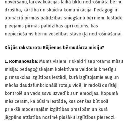
novēršanu, lai evakuācijas laikā tiktu nodrošināta bērnu
drošība, kārtība un skaidra komunikācija. Pedagogi ir
apmācīti pirmās palīdzības sniegšanā bērniem. Iestādē
pieejams pirmās palīdzības aprīkojums, kas
nepieciešams bērnu veselības stāvokļa nodrošināšanai.
Kā jūs raksturotu Rūjienas bērnudārza misiju?
L. Romanovska
: Mums visiem ir skaidri saprotama mūsu
misija: pedagoģiskajam kolektīvam veidot laikmetīgu
pirmsskolas izglītības iestādi, kurā izglītojamie aug un
mācās daudzfunkcionālā rotaļu vidē, ir radoši darītāji,
kontrolē un vada savu uzvedību un emocijas. Kopumā
mēs ceram, ka būsim iestāde, kas cenšas būt soli
priekšā modernajām izglītības prasībām un kurā
jēgpilna attīstība nozīmē plašāku izglītības pieredzi.