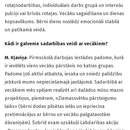
rotaļnodarbības, individuālais darbs grupā un interešu
pulciņi vai brīvās rotaļas. Vecāku sagaidīšana un dienas
kopsavilkums. Bērni dienu noslēdz emocionāli stabilā
un patīkamā veidā.
Kādi ir galvenie sadarbības veidi ar vecākiem?
M. Kļaviņa
: Pirmsskolā darbojas Iestādes padome, kurā
ir ievēlēts viens vecāku pārstāvis no katras grupas.
Padome ļoti aktīvi atbalsta, iesaka un sniedz palīdzību
jebkurā mums nepieciešamajā jautājumā. Sadarbībā ar
vecākiem mēs spējam realizēt arī dažādus mūsu mazos
projektiņus, piemēram, «Ziemassvētku pārsteigumu
laiks» (bērni dodas pilsētas ielās un iepriecina
pretimnācējus ar bērnu un vecāku pašgatavotām
dāvaniņām). Šobrīd esam uzsākuši Labdarības akciju