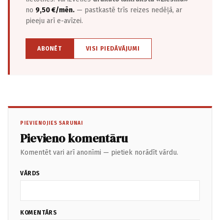
no
9,50 €/mēn.
— pastkastē trīs reizes nedēļā, ar
pieeju arī e-avīzei.
ABONĒT
VISI PIEDĀVĀJUMI
PIEVIENOJIES SARUNAI
Pievieno komentāru
Komentēt vari arī anonīmi — pietiek norādīt vārdu.
VĀRDS
KOMENTĀRS