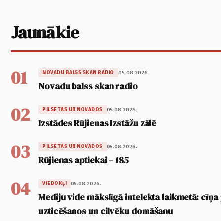
Jaunākie
01
05.08.2026.
NOVADU BALSS SKAN RADIO
Novadu balss skan radio
02
05.08.2026.
PILSĒTĀS UN NOVADOS
Izstādes Rūjienas Izstāžu zālē
03
05.08.2026.
PILSĒTĀS UN NOVADOS
Rūjienas aptiekai – 185
04
05.08.2026.
VIEDOKĻI
Mediju vide mākslīgā intelekta laikmetā: cīņa p
uzticēšanos un cilvēku domāšanu