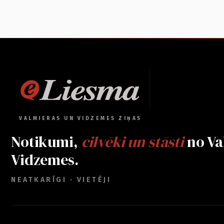
VALMIERAS UN VIDZEMES ZIŅAS
Notikumi,
cilvēki un stāsti
no Va
Vidzemes.
NEATKARĪGI · VIETĒJI