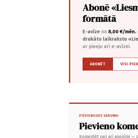
Abonē «Liesm
formātā
E-avīze
no
8,00 €/mēn.
drukāto laikrakstu «L
ar pieeju arī e-avīzei.
ABONĒT
VISI PIE
PIEVIENOJIES SARUNAI
Pievieno kom
Komentēt vari arī anonīmi — p