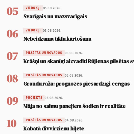
05
05.08.2026.
VIEDOKĻI
Svarīgais un mazsvarīgais
06
05.08.2026.
VIEDOKĻI
Nebeidzama tīklu kārtošana
07
05.08.2026.
PILSĒTĀS UN NOVADOS
Krāšņi un skanīgi aizvadīti Rūjienas pilsētas s
08
05.08.2026.
PILSĒTĀS UN NOVADOS
Graudu raža: prognozes piesardzīgi cerīgas
09
05.08.2026.
PROJEKTS
Māja no salmu paneļiem šodien ir realitāte
10
04.08.2026.
PILSĒTĀS UN NOVADOS
Kabatā divvirzienu biļete