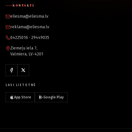
KONTAKTI
eliesma@eliesma.lv
reklama@eliesma.lv
64225016 · 29449035
Ziemeļu iela 7,
Valmiera, LV-4201
LASI LIETOTNĒ
App Store
Google Play