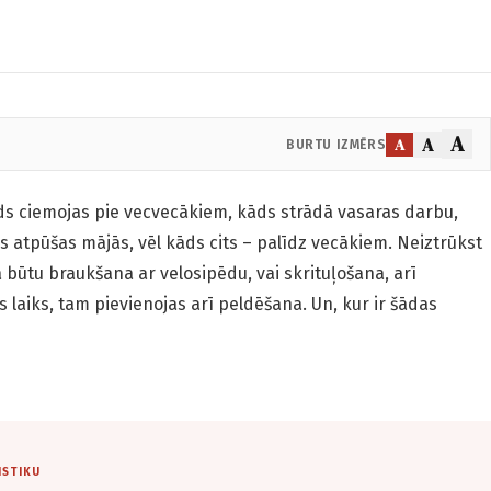
A
A
A
BURTU IZMĒRS
ds ciemojas pie vecvecākiem, kāds strādā vasaras darbu,
atpūšas mājās, vēl kāds cits – palīdz vecākiem. Neiztrūkst
ā būtu braukšana ar velosipēdu, vai skrituļošana, arī
s laiks, tam pievienojas arī peldēšana. Un, kur ir šādas
ISTIKU