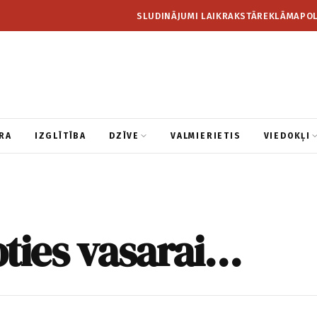
SLUDINĀJUMI LAIKRAKSTĀ
REKLĀMA
POL
RA
IZGLĪTĪBA
DZĪVE
VALMIERIETIS
VIEDOKĻI
ties vasarai…