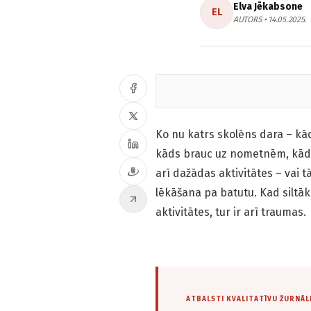
Elva Jēkabsone
EL
AUTORS • 14.05.2025.
Ko nu katrs skolēns dara – kā
kāds brauc uz nometnēm, kāds 
arī dažādas aktivitātes – vai t
lēkāšana pa batutu. Kad siltāk
aktivitātes, tur ir arī traumas.
ATBALSTI KVALITATĪVU ŽURNĀL