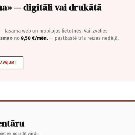
a» — digitāli vai drukātā
— lasāma web un mobilajās lietotnēs. Vai izvēlies
iesma»
no
9,50 €/mēn.
— pastkastē trīs reizes nedēļā,
DĀVĀJUMI
entāru
ietiek norādīt vārdu.