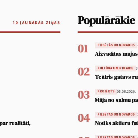
Populārākie
10 JAUNĀKĀS ZIŅAS
01
PILSĒTĀS UN NOVADOS
Aizvadītas mājas
02
3
KULTŪRA UN IZKLAIDE
Teātris gatavs ru
03
05.08.2026.
PROJEKTS
Māja no salmu pan
04
PILSĒTĀS UN NOVADOS
ar realitāti,
Notiks aktieru fu
PILSĒTĀS UN NOVADOS