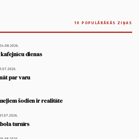
10 POPULĀRĀKĀS ZIŅAS
04.08.2026.
 kafejnīcu dienas
1.07.2026.
nāt par varu
eļiem šodien ir realitāte
31.07.2026.
tbola turnīrs
05.08.2026.