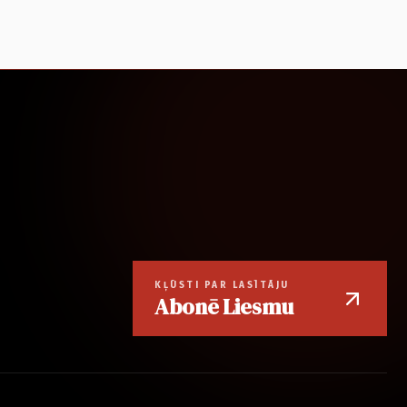
KĻŪSTI PAR LASĪTĀJU
Abonē Liesmu