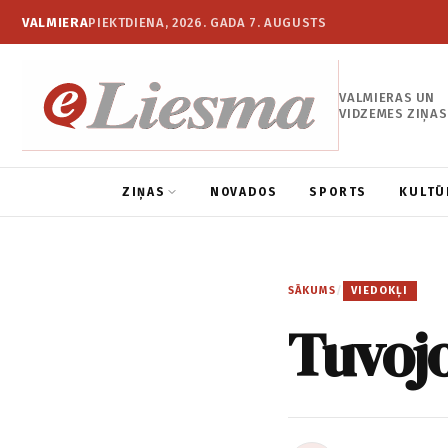
VALMIERA
PIEKTDIENA, 2026. GADA 7. AUGUSTS
VALMIERAS UN
VIDZEMES ZIŅAS
ZIŅAS
NOVADOS
SPORTS
KULTŪ
SĀKUMS
/
VIEDOKĻI
Tuvojo