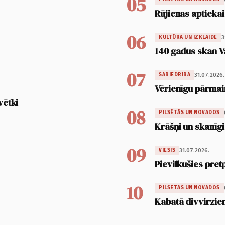
05
Rūjienas aptiekai
06
3
KULTŪRA UN IZKLAIDE
140 gadus skan V
07
31.07.2026.
SABIEDRĪBA
Vērienīgu pārmai
vētki
08
PILSĒTĀS UN NOVADOS
Krāšņi un skanīgi
09
31.07.2026.
VIESIS
Pievilkušies pret
10
PILSĒTĀS UN NOVADOS
Kabatā divvirzien