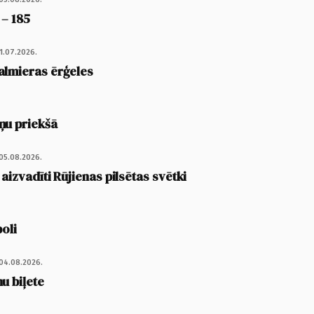
 – 185
1.07.2026.
almieras ērģeles
ņu priekšā
05.08.2026.
 aizvadīti Rūjienas pilsētas svētki
poli
04.08.2026.
u biļete