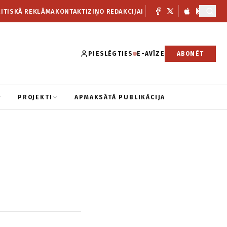
ITISKĀ REKLĀMA
KONTAKTI
ZIŅO REDAKCIJAI
PIESLĒGTIES
E-AVĪZE
ABONĒT
PROJEKTI
APMAKSĀTĀ PUBLIKĀCIJA