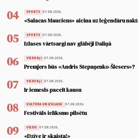
04
07.08.2026.
SPORTS
«Salacas Mauciens» aicina uz leģendāru nakt
05
07.08.2026.
SPORTS
Izlases vārtsargi nav glābēji Daliņā
06
07.08.2026.
VIEDOKĻI
Premjers būs «Andris Stepaņenko-Šlesers»?
07
07.08.2026.
VIEDOKĻI
Ir iemesls pacelt kausu
08
07.08.2026.
KULTŪRA UN IZKLAIDE
Festivāls ielīksmo pilsētu
09
07.08.2026.
VIESIS
«Dzīve ir skaista!»