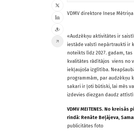
VDMV direktore Inese Mētriņa 
«Audzēkņu aktivitātes ir sais­tī
iestāde valstī nepārtraukti ir 
noteikts līdz 2027. gadam, tas i
kvalitātes rādītājos viens no v
iekļaujoša izglītība. Neapšau
programmām, par audzēkņu kva
sakari ir ļoti būtiski, lai mēs
izdevies diezgan daudz attīstī
VDMV MEITENES. No kreisās pir
rindā: Renāte Beļājeva, Sama
publicitātes foto