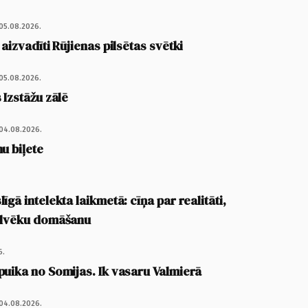
05.08.2026.
 aizvadīti Rūjienas pilsētas svētki
05.08.2026.
 Izstāžu zālē
04.08.2026.
u biļete
īgā intelekta laikmetā: cīņa par realitāti,
cilvēku domāšanu
6.
puika no Somijas. Ik vasaru Valmierā
04.08.2026.