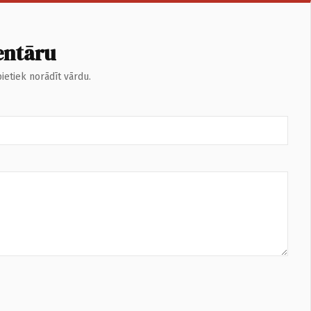
entāru
ietiek norādīt vārdu.