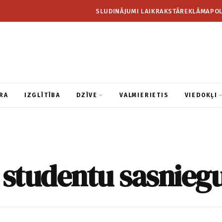
SLUDINĀJUMI LAIKRAKSTĀ
REKLĀMA
POL
RA
IZGLĪTĪBA
DZĪVE
VALMIERIETIS
VIEDOKĻI
studentu sasnieg