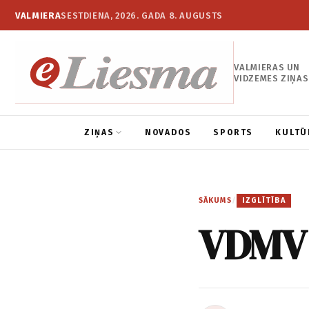
VALMIERA
SESTDIENA, 2026. GADA 8. AUGUSTS
VALMIERAS UN
VIDZEMES ZIŅAS
ZIŅAS
NOVADOS
SPORTS
KULTŪ
SĀKUMS
/
IZGLĪTĪBA
VDMV 