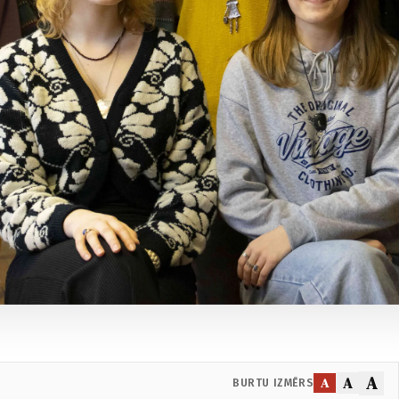
A
A
A
BURTU IZMĒRS