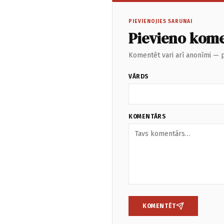
PIEVIENOJIES SARUNAI
Pievieno kom
Komentēt vari arī anonīmi — p
VĀRDS
KOMENTĀRS
KOMENTĒT