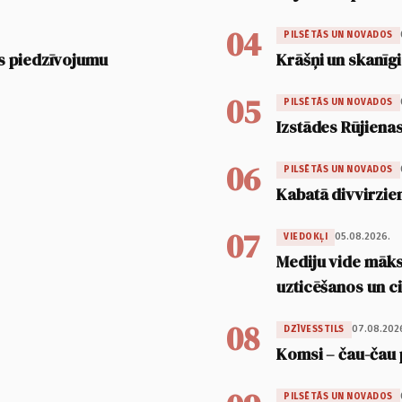
04
PILSĒTĀS UN NOVADOS
s piedzīvojumu
Krāšņi un skanīgi
05
PILSĒTĀS UN NOVADOS
Izstādes Rūjienas
06
PILSĒTĀS UN NOVADOS
Kabatā divvirzien
07
05.08.2026.
VIEDOKĻI
Mediju vide māksl
uzticēšanos un 
08
07.08.202
DZĪVESSTILS
Komsi – čau-čau 
PILSĒTĀS UN NOVADOS