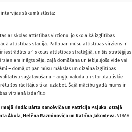
intervijas sākumā stāsta:
tas ar skolas attīstības virzienu, jo skola kā izglītības
kādā attīstības stadijā. Patlaban mūsu attīstības virziens ir
r iestrādāts arī skolas attīstības stratēģijā, un šīs stratēģijas
irzieniem ir ilgtspēja, zaļā domāšana un iekļaujoša vide vai
bāmi – domājot par mūsu mākslas un dizaina izglītības
litatīvu sagatavošanu – angļu valoda un starptautiskie
 varētu šos rādītājus tikai uzlabot. Šajā mācību gadā mums ir
bas virzienā izdarīt.»
majā rindā: Dārta Kancēviča un Patrīcija Psjuka, otrajā
nta Ābola, Helēna Razminoviča un Katrīna Jakovļeva.
VDMV