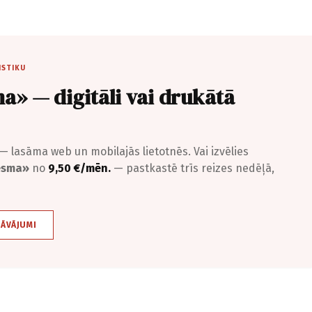
ISTIKU
a» — digitāli vai drukātā
— lasāma web un mobilajās lietotnēs. Vai izvēlies
iesma»
no
9,50 €/mēn.
— pastkastē trīs reizes nedēļā,
DĀVĀJUMI