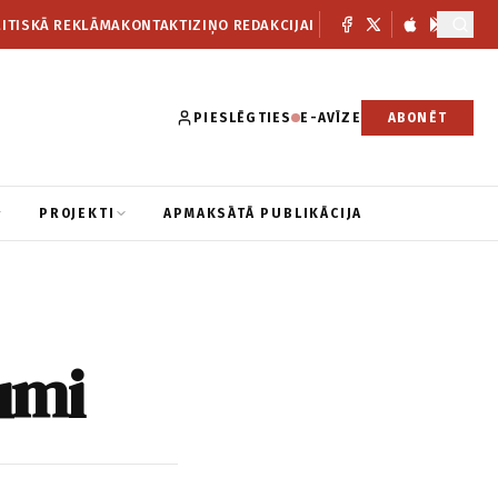
ITISKĀ REKLĀMA
KONTAKTI
ZIŅO REDAKCIJAI
PIESLĒGTIES
E-AVĪZE
ABONĒT
PROJEKTI
APMAKSĀTĀ PUBLIKĀCIJA
umi