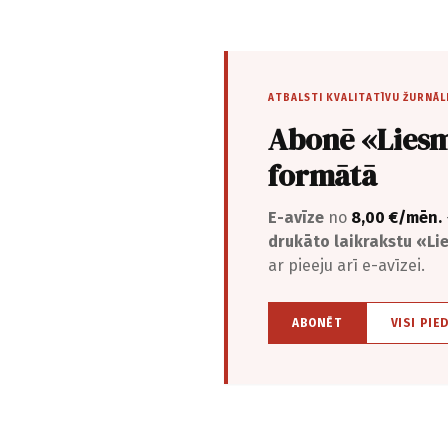
ATBALSTI KVALITATĪVU ŽURNĀL
Abonē «Liesm
formātā
E-avīze
no
8,00 €/mēn.
drukāto laikrakstu «L
ar pieeju arī e-avīzei.
ABONĒT
VISI PIE