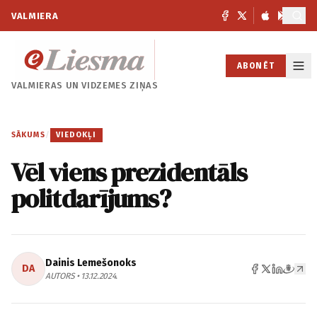
VALMIERA
ABONĒT
VALMIERAS UN
VIDZEMES ZIŅAS
SĀKUMS
/
VIEDOKĻI
Vēl viens prezidentāls
politdarījums?
Dainis Lemešonoks
DA
AUTORS • 13.12.2024.