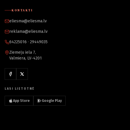
KONTAKTI
eliesma@eliesma.lv
reklama@eliesma.lv
64225016 · 29449035
Ziemeļu iela 7,
Valmiera, LV-4201
LASI LIETOTNĒ
App Store
Google Play