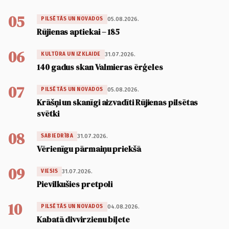
05
05.08.2026.
PILSĒTĀS UN NOVADOS
Rūjienas aptiekai – 185
06
31.07.2026.
KULTŪRA UN IZKLAIDE
140 gadus skan Valmieras ērģeles
07
05.08.2026.
PILSĒTĀS UN NOVADOS
Krāšņi un skanīgi aizvadīti Rūjienas pilsētas
svētki
08
31.07.2026.
SABIEDRĪBA
Vērienīgu pārmaiņu priekšā
09
31.07.2026.
VIESIS
Pievilkušies pretpoli
10
04.08.2026.
PILSĒTĀS UN NOVADOS
Kabatā divvirzienu biļete