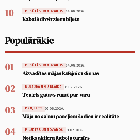
10
04.08.2026.
PILSĒTĀS UN NOVADOS
Kabatā divvirzienu biļete
Populārākie
01
04.08.2026.
PILSĒTĀS UN NOVADOS
Aizvadītas mājas kafejnīcu dienas
02
31.07.2026.
KULTŪRA UN IZKLAIDE
Teātris gatavs runāt par varu
03
05.08.2026.
PROJEKTS
Māja no salmu paneļiem šodien ir realitāte
04
31.07.2026.
PILSĒTĀS UN NOVADOS
Notiks aktieru futbola turnīrs