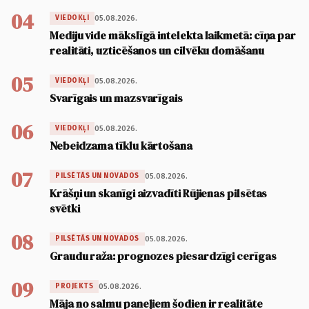
04
05.08.2026.
VIEDOKĻI
Mediju vide mākslīgā intelekta laikmetā: cīņa par
realitāti, uzticēšanos un cilvēku domāšanu
05
05.08.2026.
VIEDOKĻI
Svarīgais un mazsvarīgais
06
05.08.2026.
VIEDOKĻI
Nebeidzama tīklu kārtošana
07
05.08.2026.
PILSĒTĀS UN NOVADOS
Krāšņi un skanīgi aizvadīti Rūjienas pilsētas
svētki
08
05.08.2026.
PILSĒTĀS UN NOVADOS
Graudu raža: prognozes piesardzīgi cerīgas
09
05.08.2026.
PROJEKTS
Māja no salmu paneļiem šodien ir realitāte