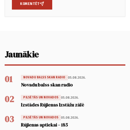
KOMENTĒT
Jaunākie
01
05.08.2026.
NOVADU BALSS SKAN RADIO
Novadu balss skan radio
02
05.08.2026.
PILSĒTĀS UN NOVADOS
Izstādes Rūjienas Izstāžu zālē
03
05.08.2026.
PILSĒTĀS UN NOVADOS
Rūjienas aptiekai – 185