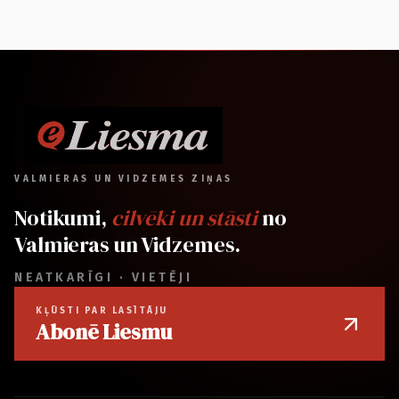
VALMIERAS UN VIDZEMES ZIŅAS
Notikumi,
cilvēki un stāsti
no
Valmieras un Vidzemes.
NEATKARĪGI · VIETĒJI
KĻŪSTI PAR LASĪTĀJU
Abonē Liesmu