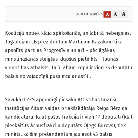
A
A
A
BURTU IZMĒRS
Koalīcijā notiek klaja spēkošanās, un labi tā nebeigsies.
Tagadējam LB prezidentam Mārtiņam Kazākam tika
apsolīts partijas Progresīvie un arī – pēc ilgākas
minstināšanās steigšus klupšus pieteikts – Jaunās
vienotības atbalsts. Taču abām kopā ir vien 35 deputātu
balsis no vajadzīgā pussimta ar astīti.
Savukārt ZZS apņēmīgi piesaka Attīstības finanšu
institūcijas Altum valdes priekšsēdētāja Reiņa Bērziņa
kandidatūru. Kaut pašas frakcijā ir vien 17 deputāti (klāt
pieskaitīts ārpusfrakciju deputāts Oļegs Burovs), tiek
minēts, ka šim pretendentam jau esot 43 balsis