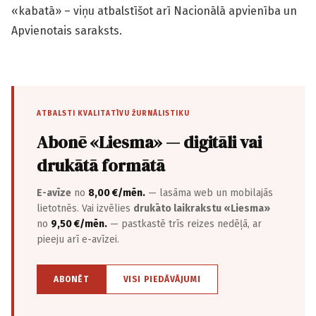
«kabatā» – viņu atbalstīšot arī Nacionālā apvienība un
Apvienotais saraksts.
ATBALSTI KVALITATĪVU ŽURNĀLISTIKU
Abonē «Liesma» — digitāli vai
drukātā formātā
E-avīze
no
8,00 €/mēn.
— lasāma web un mobilajās
lietotnēs. Vai izvēlies
drukāto laikrakstu «Liesma»
no
9,50 €/mēn.
— pastkastē trīs reizes nedēļā, ar
pieeju arī e-avīzei.
ABONĒT
VISI PIEDĀVĀJUMI