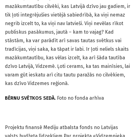
mazākumtautību cilvēki, kas Latvijā dzīvo jau gadiem, ir
tik ļoti integrējušies vietējā sabiedrībā, ka viņi nemaz
negrib izcelt to, ka viņi nav latvieši. Viņi nevēlas rīkot
publiskus pasākumus, jautā – kam to vajag? Kad
stāstām, ka var parādīt arī savas tautas svētkus vai
tradīcijas, viņi saka, ka tāpat ir labi. Ir ļoti neliels skaits
mazākumtautību, kas vēlas izcelt, ka arī šāda tautība
dzīvo Latvijā, Vidzemē. Ļoti cerams, ka tas mainīsies, lai
varam gūt ieskatu arī citu tautu paražās no cilvēkiem,
kas dzīvo Vidzemes reģionā.
BĒRNU SVĒTKOS SEDĀ.
Foto no fonda arhīva
Projektu finansē Mediju atbalsta fonds no Latvijas
valsts budžeta līdzekļiem.Par projekta «Vidzemnieka