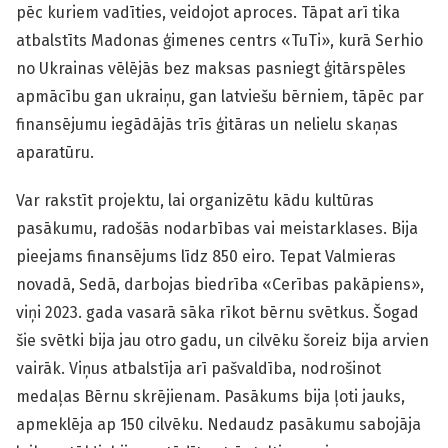
pēc kuriem vadīties, veidojot aproces. Tāpat arī tika
atbalstīts Madonas ģimenes centrs «TuTi», kurā Serhio
no Ukrainas vēlējās bez maksas pasniegt ģitārspēles
apmācību gan ukraiņu, gan latviešu bērniem, tāpēc par
finansējumu iegādājās trīs ģitāras un nelielu skaņas
aparatūru.
Var rakstīt projektu, lai organizētu kādu kultūras
pasākumu, radošās nodarbības vai meistarklases. Bija
pieejams finansējums līdz 850 eiro. Tepat Valmieras
novadā, Sedā, darbojas biedrība «Cerības pakāpiens»,
viņi 2023. gada vasarā sāka rīkot bērnu svētkus. Šogad
šie svētki bija jau otro gadu, un cilvēku šoreiz bija arvien
vairāk. Viņus atbalstīja arī pašvaldība, nodrošinot
medaļas Bērnu skrējienam. Pasākums bija ļoti jauks,
apmeklēja ap 150 cilvēku. Nedaudz pasākumu sabojāja