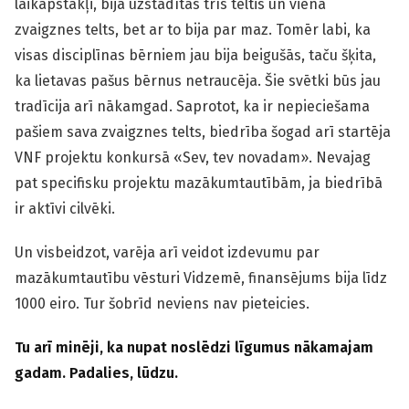
laikapstākļi, bija uzstādītas trīs teltis un viena
zvaigznes telts, bet ar to bija par maz. Tomēr labi, ka
visas disciplīnas bērniem jau bija beigušās, taču šķita,
ka lietavas pašus bērnus netraucēja. Šie svētki būs jau
tradīcija arī nākamgad. Saprotot, ka ir nepieciešama
pašiem sava zvaigznes telts, biedrība šogad arī startēja
VNF projektu konkursā «Sev, tev novadam». Nevajag
pat specifisku projektu mazākumtautībām, ja biedrībā
ir aktīvi cilvēki.
Un visbeidzot, varēja arī veidot izdevumu par
mazākumtautību vēsturi Vidzemē, finansējums bija līdz
1000 eiro. Tur šobrīd neviens nav pieteicies.
Tu arī minēji, ka nupat noslēdzi līgumus nākamajam
gadam. Padalies, lūdzu.