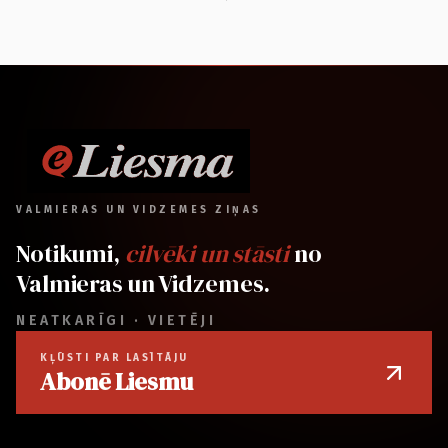
VALMIERAS UN VIDZEMES ZIŅAS
Notikumi,
cilvēki un stāsti
no
Valmieras un Vidzemes.
NEATKARĪGI · VIETĒJI
KĻŪSTI PAR LASĪTĀJU
Abonē Liesmu