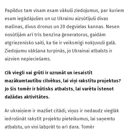
Papildus tam visam esam vākuši ziedojumus, par kuriem
esam iegādājušies un uz Ukrainu aizsūtījuši divas
mašīnas, divus dronus un 20 degvielas kannas. Nesen
nosūtījām arī trīs benzīna ģeneratorus, gaidām
atgriezenisko saiti, ka tie ir veiksmīgi nokļuvuši galā.
Ziedojumu vākšana turpinās, jo Ukrainai atbalsts ir
aizvien nepieciešams.
Cik viegli vai grūti ir uzrunāt un iesaistīt
mazākumtautību cilvēkus, lai viņi rakstītu projektus?
Jo šis tomēr ir būtisks atbalsts, lai varētu īstenot
dažādas aktivitātes.
Ar ukraiņiem ir mazliet citādi, viņus ir nedaudz vieglāk
iedrošināt rakstīt projektu pieteikumus, lai saņemtu
atbalstu, un viņi labprāt to arī dara. Tomēr