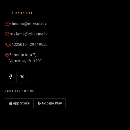
KONTAKTI
eliesma@eliesma.lv
reklama@eliesma.lv
64225016 · 29449035
Ziemeļu iela 7,
Valmiera, LV-4201
LASI LIETOTNĒ
App Store
Google Play