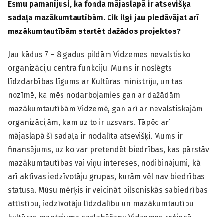
Esmu pamanījusi, ka fonda mājaslapā ir atsevišķa
sadaļa mazākumtautībām. Cik ilgi jau piedāvājat arī
mazākumtautībām startēt dažādos projektos?
Jau kādus 7 – 8 gadus pildām Vidzemes nevalstisko
organizāciju centra funkciju. Mums ir noslēgts
līdzdarbības līgums ar Kultūras ministriju, un tas
nozīmē, ka mēs nodarbojamies gan ar dažādām
mazākumtautībām Vidzemē, gan arī ar nevalstiskajām
organizācijām, kam uz to ir uzsvars. Tāpēc arī
mājaslapā šī sadaļa ir nodalīta atsevišķi. Mums ir
finansējums, uz ko var pretendēt biedrības, kas pārstāv
mazākumtautības vai viņu intereses, nodibinājumi, kā
arī aktīvas iedzīvotāju grupas, kurām vēl nav biedrības
statusa. Mūsu mērķis ir veicināt pilsoniskās sabiedrības
attīstību, iedzīvotāju līdzdalību un mazākumtautību