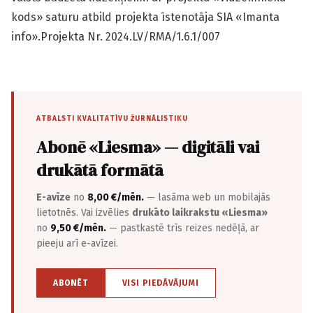
kods» saturu atbild projekta īstenotāja SIA «Imanta
info».Projekta Nr. 2024.LV/RMA/1.6.1/007
ATBALSTI KVALITATĪVU ŽURNĀLISTIKU
Abonē «Liesma» — digitāli vai
drukātā formātā
E-avīze
no
8,00 €/mēn.
— lasāma web un mobilajās
lietotnēs. Vai izvēlies
drukāto laikrakstu «Liesma»
no
9,50 €/mēn.
— pastkastē trīs reizes nedēļā, ar
pieeju arī e-avīzei.
ABONĒT
VISI PIEDĀVĀJUMI