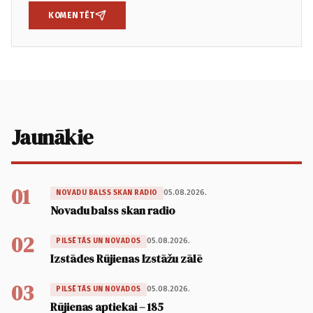
KOMENTĒT
Jaunākie
01
05.08.2026.
NOVADU BALSS SKAN RADIO
Novadu balss skan radio
02
05.08.2026.
PILSĒTĀS UN NOVADOS
Izstādes Rūjienas Izstāžu zālē
03
05.08.2026.
PILSĒTĀS UN NOVADOS
Rūjienas aptiekai – 185