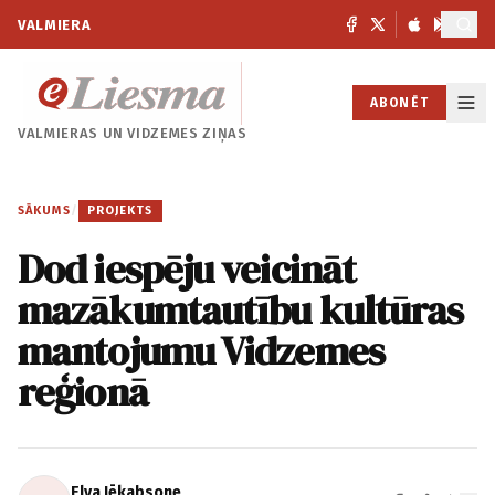
VALMIERA
ABONĒT
VALMIERAS UN
VIDZEMES ZIŅAS
SĀKUMS
/
PROJEKTS
Dod iespēju veicināt
mazākumtautību kultūras
mantojumu Vidzemes
reģionā
Elva Jēkabsone