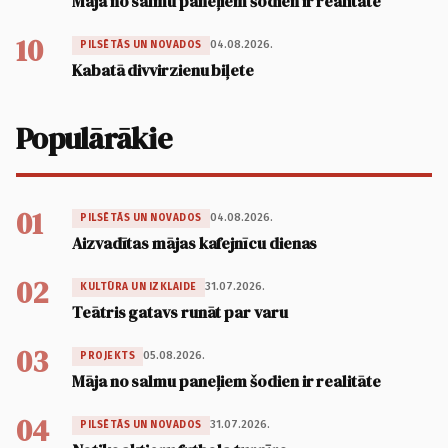
Māja no salmu paneļiem šodien ir realitāte
10
04.08.2026.
PILSĒTĀS UN NOVADOS
Kabatā divvirzienu biļete
Populārākie
01
04.08.2026.
PILSĒTĀS UN NOVADOS
Aizvadītas mājas kafejnīcu dienas
02
31.07.2026.
KULTŪRA UN IZKLAIDE
Teātris gatavs runāt par varu
03
05.08.2026.
PROJEKTS
Māja no salmu paneļiem šodien ir realitāte
04
31.07.2026.
PILSĒTĀS UN NOVADOS