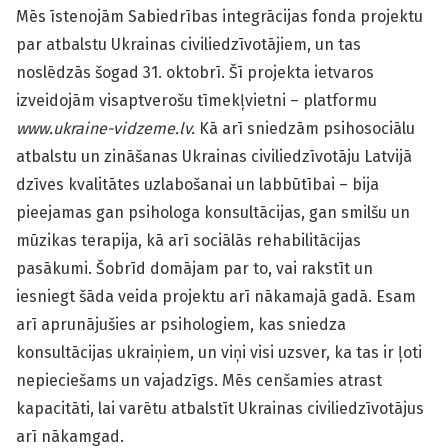
Mēs īstenojām Sabiedrības integrācijas fonda projektu
par atbalstu Ukrainas civiliedzīvotājiem, un tas
noslēdzās šogad 31. oktobrī. Šī projekta ietvaros
izveidojām visaptverošu tīmekļvietni – platformu
www.ukraine-vidzeme.lv.
Kā arī sniedzām psihosociālu
atbalstu un zināšanas Ukrainas civiliedzīvotāju Latvijā
dzīves kvalitātes uzlabošanai un labbūtībai – bija
pieejamas gan psihologa konsultācijas, gan smilšu un
mūzikas terapija, kā arī sociālās rehabilitācijas
pasākumi. Šobrīd domājam par to, vai rakstīt un
iesniegt šāda veida projektu arī nākamajā gadā. Esam
arī aprunājušies ar psihologiem, kas sniedza
konsultācijas ukraiņiem, un viņi visi uzsver, ka tas ir ļoti
nepieciešams un vajadzīgs. Mēs cenšamies atrast
kapacitāti, lai varētu atbalstīt Ukrainas civiliedzīvotājus
arī nākamgad.