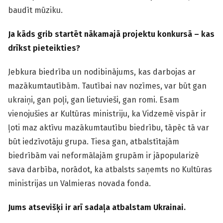
baudīt mūziku.
Ja kāds grib startēt nākamajā projektu konkursā – kas
drīkst pieteikties?
Jebkura biedrība un nodibinājums, kas darbojas ar
mazākumtautībām. Tautībai nav nozīmes, var būt gan
ukraiņi, gan poļi, gan lietuvieši, gan romi. Esam
vienojušies ar Kultūras ministriju, ka Vidzemē vispār ir
ļoti maz aktīvu mazākumtautību biedrību, tāpēc tā var
būt iedzīvotāju grupa. Tiesa gan, atbalstītajām
biedrībām vai neformālajām grupām ir jāpopularizē
sava darbība, norādot, ka atbalsts saņemts no Kultūras
ministrijas un Valmieras novada fonda.
Jums atsevišķi ir arī sadaļa atbalstam Ukrainai.