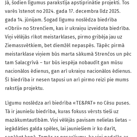
Jā, šodien līgumus parakstīja apstiprinātie projekti. Tos
varēs īstenot no 2024. gada 17. decembra līdz 2025.
gada 14. jūnijam. Šogad līgumu noslēdza biedrība
«Obrii» no Strenčiem, kas ir ukraiņu izveidota biedrība.
Viņi vēlējās rīkot meistarklases, pirmo gribēja jau uz
Ziemassvētkiem, bet diemžēl nepaspēs. Tāpēc pirmā
meistarklase viņiem būs marta sākumā Strenčos un pēc
tam Salacgrīvā – tur būs iespēja nobaudīt gan mūsu
nacionālos ēdienus, gan arī ukraiņu nacionālos ēdienus.
Šī biedrība ir nesen tapusi un arī pirmo reizi pie mums
rakstīja projektu.
Līgumu noslēdza arī biedrība «TE&PAT» no Cēsu puses.
Tā ir jauniešu biedrība, kuras fokuss vērsts tieši uz
mazākumtautībām. Viņi vēlējās pavisam nelielas lietas –
iegādāties galda spēles, lai jauniešiem ir ko darīt,