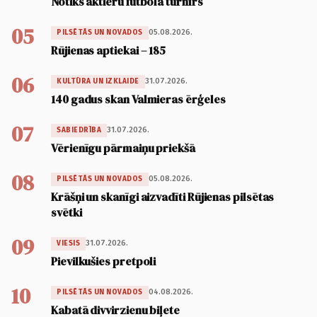
Notiks aktieru futbola turnīrs
05
05.08.2026.
PILSĒTĀS UN NOVADOS
Rūjienas aptiekai – 185
06
31.07.2026.
KULTŪRA UN IZKLAIDE
140 gadus skan Valmieras ērģeles
07
31.07.2026.
SABIEDRĪBA
Vērienīgu pārmaiņu priekšā
08
05.08.2026.
PILSĒTĀS UN NOVADOS
Krāšņi un skanīgi aizvadīti Rūjienas pilsētas
svētki
09
31.07.2026.
VIESIS
Pievilkušies pretpoli
10
04.08.2026.
PILSĒTĀS UN NOVADOS
Kabatā divvirzienu biļete