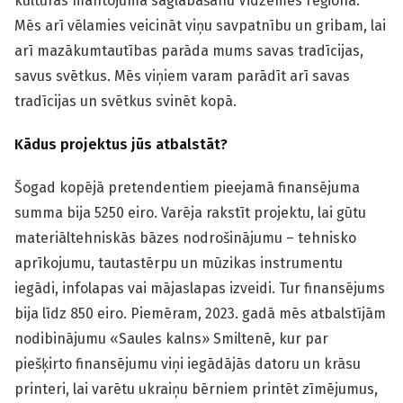
kultūras mantojuma saglabāšanu Vidzemes reģionā.
Mēs arī vēlamies veicināt viņu savpatnību un gribam, lai
arī mazākumtautības parāda mums savas tradīcijas,
savus svētkus. Mēs viņiem varam parādīt arī savas
tradīcijas un svētkus svinēt kopā.
Kādus projektus jūs atbalstāt?
Šogad kopējā pretendentiem pieejamā finansējuma
summa bija 5250 eiro. Varēja rakstīt projektu, lai gūtu
materiāltehniskās bāzes nodrošinājumu – tehnisko
aprīkojumu, tautastērpu un mūzikas instrumentu
iegādi, infolapas vai mājaslapas izveidi. Tur finansējums
bija līdz 850 eiro. Piemēram, 2023. gadā mēs atbalstījām
nodibinājumu «Saules kalns» Smiltenē, kur par
piešķirto finansējumu viņi iegādājās datoru un krāsu
printeri, lai varētu ukraiņu bērniem printēt zīmējumus,