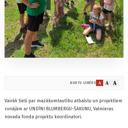
A
A
A
BURTU IZMĒRS
Vairāk tieši par mazākumtautību atbalstu un projektiem
runājām ar UNDĪNI BLUMBERGU-ŠAKUNU, Valmieras
novada fonda projektu koordinatori.