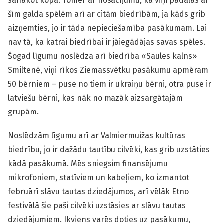
sanākot kopā. Tomēr ar nosacījumu, ka viņi padalās ar
šīm galda spēlēm arī ar citām biedrībām, ja kāds grib
aizņemties, jo ir tāda nepieciešamība pasākumam. Lai
nav tā, ka katrai biedrībai ir jāiegādājas savas spēles.
Šogad līgumu noslēdza arī biedrība «Saules kalns»
Smiltenē, viņi rīkos Ziemassvētku pasākumu apmēram
50 bērniem – puse no tiem ir ukraiņu bērni, otra puse ir
latviešu bērni, kas nāk no mazāk aizsargātajām
grupām.
Noslēdzām līgumu arī ar Valmiermuižas kultūras
biedrību, jo ir dažādu tautību cilvēki, kas grib uzstāties
kādā pasākumā. Mēs sniegsim finansējumu
mikrofoniem, statīviem un kabeļiem, ko izmantot
februārī slāvu tautas dziedājumos, arī vēlāk Etno
festivālā šie paši cilvēki uzstāsies ar slāvu tautas
dziedājumiem. Ikviens varēs doties uz pasākumu,