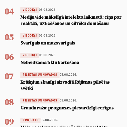
04
05.08.2026.
VIEDOKĻI
Mediju vide mākslīgā intelekta laikmetā: cīņa par
realitāti, uzticēšanos un cilvēku domāšanu
05
05.08.2026.
VIEDOKĻI
Svarīgais un mazsvarīgais
06
05.08.2026.
VIEDOKĻI
Nebeidzama tīklu kārtošana
07
05.08.2026.
PILSĒTĀS UN NOVADOS
Krāšņi un skanīgi aizvadīti Rūjienas pilsētas
svētki
08
05.08.2026.
PILSĒTĀS UN NOVADOS
Graudu raža: prognozes piesardzīgi cerīgas
09
05.08.2026.
PROJEKTS