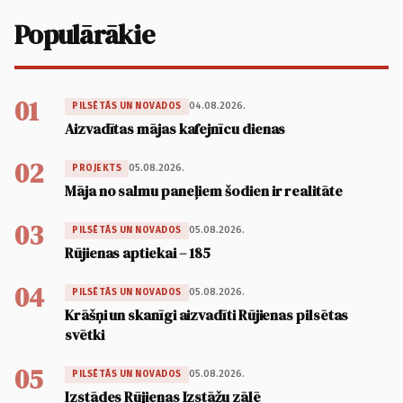
Populārākie
01
04.08.2026.
PILSĒTĀS UN NOVADOS
Aizvadītas mājas kafejnīcu dienas
02
05.08.2026.
PROJEKTS
Māja no salmu paneļiem šodien ir realitāte
03
05.08.2026.
PILSĒTĀS UN NOVADOS
Rūjienas aptiekai – 185
04
05.08.2026.
PILSĒTĀS UN NOVADOS
Krāšņi un skanīgi aizvadīti Rūjienas pilsētas
svētki
05
05.08.2026.
PILSĒTĀS UN NOVADOS
Izstādes Rūjienas Izstāžu zālē