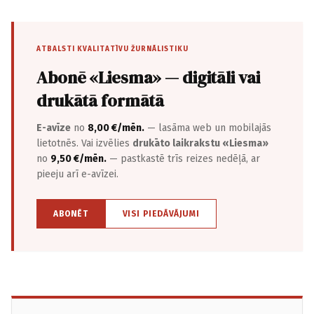
ATBALSTI KVALITATĪVU ŽURNĀLISTIKU
Abonē «Liesma» — digitāli vai
drukātā formātā
E-avīze
no
8,00 €/mēn.
— lasāma web un mobilajās
lietotnēs. Vai izvēlies
drukāto laikrakstu «Liesma»
no
9,50 €/mēn.
— pastkastē trīs reizes nedēļā, ar
pieeju arī e-avīzei.
ABONĒT
VISI PIEDĀVĀJUMI