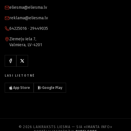
eliesma@eliesma.lv
reklama@eliesma.lv
64225016 · 29449035
Ziemeļu iela 7,
Valmiera, LV-4201
LASI LIETOTNĒ
App Store
Google Play
© 2026 LAIKRAKSTS LIESMA — SIA «IMANTA INFO»