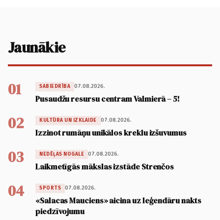
Jaunākie
01
07.08.2026.
SABIEDRĪBA
Pusaudžu resursu centram Valmierā – 5!
02
07.08.2026.
KULTŪRA UN IZKLAIDE
Izzinot rumāņu unikālos kreklu izšuvumus
03
07.08.2026.
NEDĒĻAS NOGALE
Laikmetīgās mākslas izstāde Strenčos
04
07.08.2026.
SPORTS
«Salacas Mauciens» aicina uz leģendāru nakts
piedzīvojumu