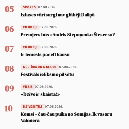
05
07.08.2026.
SPORTS
Izlases vārtsargi nav glābēji Daliņā
06
07.08.2026.
VIEDOKĻI
Premjers būs «Andris Stepaņenko-Šlesers»?
07
07.08.2026.
VIEDOKĻI
Ir iemesls pacelt kausu
08
07.08.2026.
KULTŪRA UN IZKLAIDE
Festivāls ielīksmo pilsētu
09
07.08.2026.
VIESIS
«Dzīve ir skaista!»
10
07.08.2026.
DZĪVESSTILS
Komsi – čau-čau puika no Somijas. Ik vasaru
Valmierā