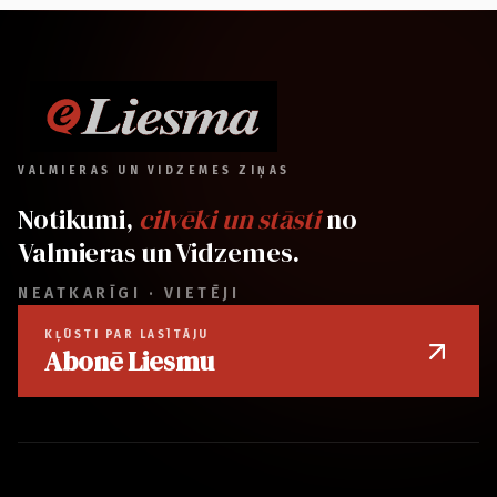
VALMIERAS UN VIDZEMES ZIŅAS
Notikumi,
cilvēki un stāsti
no
Valmieras un Vidzemes.
NEATKARĪGI · VIETĒJI
KĻŪSTI PAR LASĪTĀJU
Abonē Liesmu