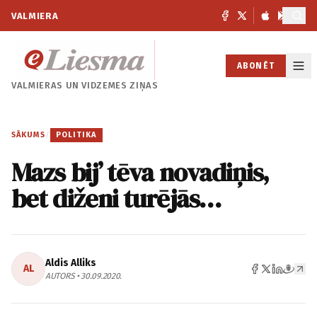
VALMIERA
ABONĒT
VALMIERAS UN
VIDZEMES ZIŅAS
SĀKUMS
/
POLITIKA
Mazs bij’ tēva novadiņis,
bet diženi turējās…
Aldis Alliks
AL
AUTORS • 30.09.2020.