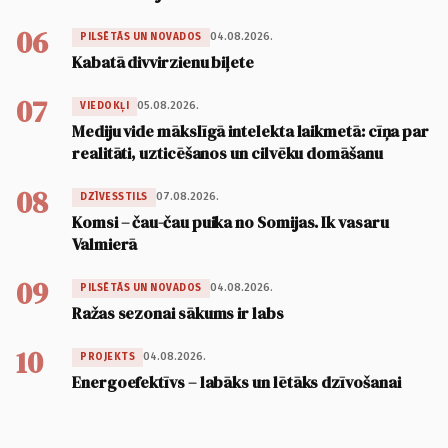
06
04.08.2026.
PILSĒTĀS UN NOVADOS
Kabatā divvirzienu biļete
07
05.08.2026.
VIEDOKĻI
Mediju vide mākslīgā intelekta laikmetā: cīņa par
realitāti, uzticēšanos un cilvēku domāšanu
08
07.08.2026.
DZĪVESSTILS
Komsi – čau-čau puika no Somijas. Ik vasaru
Valmierā
09
04.08.2026.
PILSĒTĀS UN NOVADOS
Ražas sezonai sākums ir labs
10
04.08.2026.
PROJEKTS
Energoefektīvs – labāks un lētāks dzīvošanai