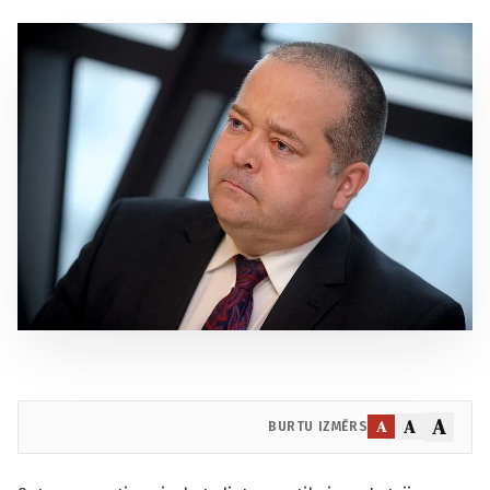
A
A
A
BURTU IZMĒRS