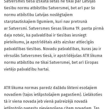
Satversmes tiesa izskata lietas ne tikai par Latvijas
tiesību normu atbilstību Satversmei, bet arī par šo
normu atbilstību Latvijas noslēgtajiem
starptautiskajiem līgumiem, kuri nav pretrunā
ar Satversmi. Satversmes tiesas likuma 19. panta pirmā
daļa noteic, ka pašvaldībai ir tiesības iesniegt
pieteikumu, ja apstrīdētais akts aizskar attiecīgās
pašvaldības tiesības. Novadu pašvaldības, kuras jau ir
vērsušās Satversmes tiesā, ir apstrīdējušas ATR likuma
normu atbilstību ne tikai Satversmei, bet arī Eiropas
vietējo pašvaldību hartai.
ATR likuma normas paredz dažādu likteni esošajiem
novadiem (tajos ietilpstošajiem pagastiem). Lielākoties
tā ir viena novada jeb vienā pašreizējā novadā
ietilpstošo pagastu pievienošana citam novadam. Tas