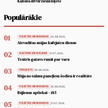
Kabatā divvirzienu biļete
Populārākie
01
04.08.2026.
PILSĒTĀS UN NOVADOS
Aizvadītas mājas kafejnīcu dienas
02
31.07.2026.
KULTŪRA UN IZKLAIDE
Teātris gatavs runāt par varu
03
05.08.2026.
PROJEKTS
Māja no salmu paneļiem šodien ir realitāte
04
05.08.2026.
PILSĒTĀS UN NOVADOS
Rūjienas aptiekai – 185
05
31.07.2026.
PILSĒTĀS UN NOVADOS