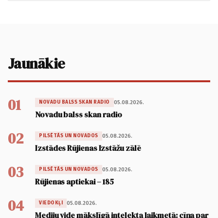
Jaunākie
01
05.08.2026.
NOVADU BALSS SKAN RADIO
Novadu balss skan radio
02
05.08.2026.
PILSĒTĀS UN NOVADOS
Izstādes Rūjienas Izstāžu zālē
03
05.08.2026.
PILSĒTĀS UN NOVADOS
Rūjienas aptiekai – 185
04
05.08.2026.
VIEDOKĻI
Mediju vide mākslīgā intelekta laikmetā: cīņa par