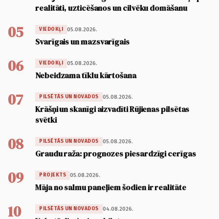
realitāti, uzticēšanos un cilvēku domāšanu
05
05.08.2026.
VIEDOKĻI
Svarīgais un mazsvarīgais
06
05.08.2026.
VIEDOKĻI
Nebeidzama tīklu kārtošana
07
05.08.2026.
PILSĒTĀS UN NOVADOS
Krāšņi un skanīgi aizvadīti Rūjienas pilsētas
svētki
08
05.08.2026.
PILSĒTĀS UN NOVADOS
Graudu raža: prognozes piesardzīgi cerīgas
09
05.08.2026.
PROJEKTS
Māja no salmu paneļiem šodien ir realitāte
10
04.08.2026.
PILSĒTĀS UN NOVADOS