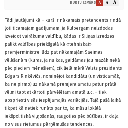
A
A
A
BURTU IZMĒRS
Tādi jautājumi kā – kurš ir nākamais pretendents rindā
ļoti ticamajam gadījumam, ja Kulbergam neizdodas
izveidot vairākuma valdību, kādas ir Siliņas izredzes
palikt valdības priekšgalā kā «tehniskai»
premjerministrei līdz pat nākamajām Saeimas
vēlēšanām (kuras, ja nu kas, gaidāmas jau mazāk nekā
pēc pieciem mēnešiem), cik lielā mērā Valsts prezidents
Edgars Rinkēvičs, nominējot kandidātu (un visticamāk,
ka ne pirmo) uz nākamā premjera amatu patur prātā
vēlmi tapt atkārtoti pārvēlētam amatā u.c. – tiek
apspriesti visās iespējamajās variācijās. Tajā pašā laikā
tikpat kā netiek runāts par to, ka mūsu lokālā
iekšpolitiskā viļņošanās, raugoties pēc būtības, ir daļa
no visus rietumus pārņēmušas tendences.