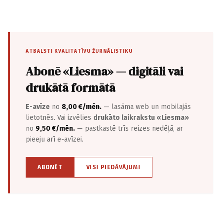
ATBALSTI KVALITATĪVU ŽURNĀLISTIKU
Abonē «Liesma» — digitāli vai
drukātā formātā
E-avīze
no
8,00 €/mēn.
— lasāma web un mobilajās
lietotnēs. Vai izvēlies
drukāto laikrakstu «Liesma»
no
9,50 €/mēn.
— pastkastē trīs reizes nedēļā, ar
pieeju arī e-avīzei.
ABONĒT
VISI PIEDĀVĀJUMI