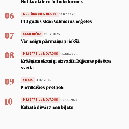
Notiks aktieru futbola turnīrs
06
31.07.2026.
KULTŪRA UN IZKLAIDE
140 gadus skan Valmieras ērģeles
07
31.07.2026.
SABIEDRĪBA
Vērienīgu pārmaiņu priekšā
08
05.08.2026.
PILSĒTĀS UN NOVADOS
Krāšņi un skanīgi aizvadīti Rūjienas pilsētas
svētki
09
31.07.2026.
VIESIS
Pievilkušies pretpoli
10
04.08.2026.
PILSĒTĀS UN NOVADOS
Kabatā divvirzienu biļete