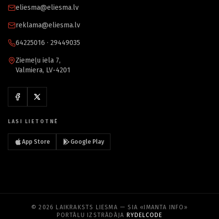
eliesma@eliesma.lv
reklama@eliesma.lv
64225016 · 29449035
Ziemeļu iela 7,
Valmiera, LV-4201
LASI LIETOTNĒ
App Store
Google Play
© 2026 LAIKRAKSTS LIESMA — SIA «IMANTA INFO»
PORTĀLU IZSTRĀDĀJA
RYDELCODE