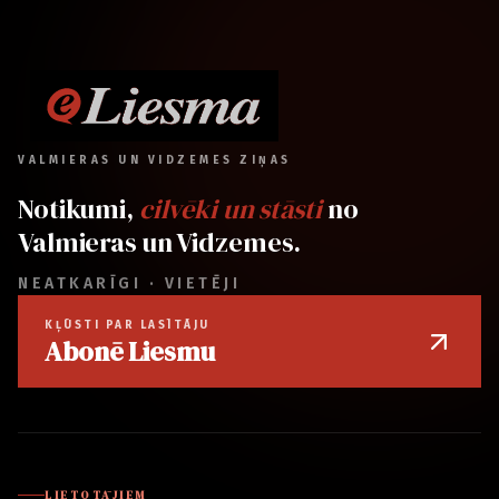
VALMIERAS UN VIDZEMES ZIŅAS
Notikumi,
cilvēki un stāsti
no
Valmieras un Vidzemes.
NEATKARĪGI · VIETĒJI
KĻŪSTI PAR LASĪTĀJU
Abonē Liesmu
LIETOTĀJIEM