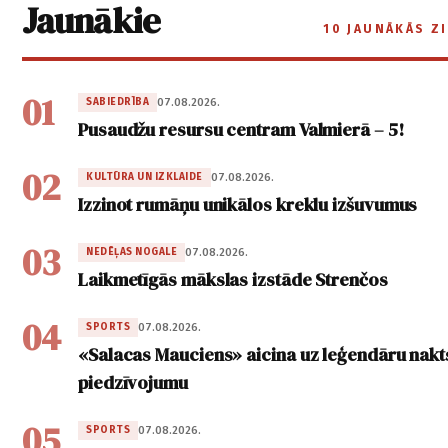
Jaunākie
10 JAUNĀKĀS Z
01
07.08.2026.
SABIEDRĪBA
Pusaudžu resursu centram Valmierā – 5!
02
07.08.2026.
KULTŪRA UN IZKLAIDE
Izzinot rumāņu unikālos kreklu izšuvumus
03
07.08.2026.
NEDĒĻAS NOGALE
Laikmetīgās mākslas izstāde Strenčos
04
07.08.2026.
SPORTS
«Salacas Mauciens» aicina uz leģendāru nakt
piedzīvojumu
05
07.08.2026.
SPORTS