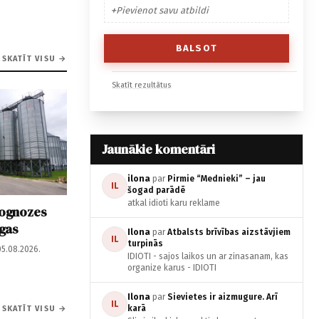
Pievienot savu atbildi
SKATĪT VISU →
Skatīt rezultātus
Jaunākie komentāri
ilona
par
Pirmie “Mednieki” – jau
IL
šogad parādē
atkal idioti karu reklame
rognozes
īgas
Ilona
par
Atbalsts brīvības aizstāvjiem
IL
turpinās
05.08.2026.
IDIOTI - sajos laikos un ar zinasanam, kas
organize karus - IDIOTI
Ilona
par
Sievietes ir aizmugure. Arī
IL
karā
SKATĪT VISU →