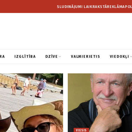
SLUDINĀJUMI LAIKRAKSTĀ
REKLĀMA
POL
RA
IZGLĪTĪBA
DZĪVE
VALMIERIETIS
VIEDOKĻI
VIESIS