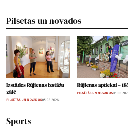
Pilsētās un novados
Izstādes Rūjienas Izstāžu
Rūjienas aptiekai – 18
zālē
PILSĒTĀS UN NOVADOS
05.08.202
PILSĒTĀS UN NOVADOS
05.08.2026.
Sports