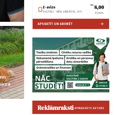
no
8,00
E-avīze
DIGITĀLI · WEB, ANDROID, IOS
€/mēn.
APSKATĪT UN ABONĒT
 no
mierā
Reklāmraksti
APMAKSĀTS SATURS