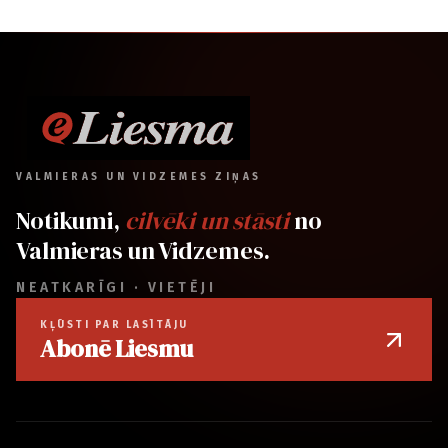
VALMIERAS UN VIDZEMES ZIŅAS
Notikumi,
cilvēki un stāsti
no
Valmieras un Vidzemes.
NEATKARĪGI · VIETĒJI
KĻŪSTI PAR LASĪTĀJU
Abonē Liesmu