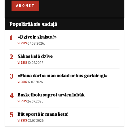
ABONĒT
Populārākais sadaļā
1
«Dzīve ir skaista!»
VIESIS
07.08.2026.
2
Sākas lielā dzīve
VIESIS
10.07.2026.
3
«Manā darbā man nekad nebūs garlaicīgi»
VIESIS
17.07.2026.
4
Basketbolu saprot arvien labāk
VIESIS
24.07.2026.
5
Būt sportā ir mana lieta!
VIESIS
03.07.2026.