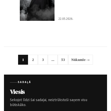
22.05.2026.
1
2
3
…
53
Nākamie →
SADAĻĀ
Viesis
Sekojot līdzi šai sadaļai, neiztrūkstoši saņem visu
būtiskāko.