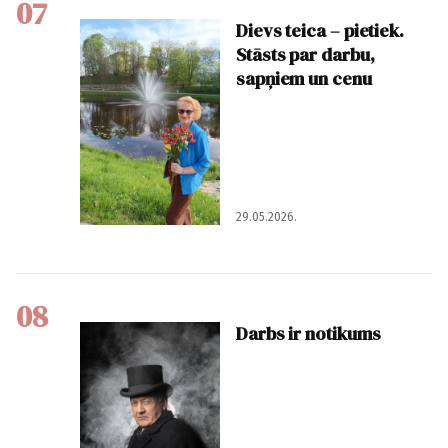
07
Dievs teica – pietiek.
Stāsts par darbu,
sapņiem un cenu
29.05.2026.
08
Darbs ir notikums