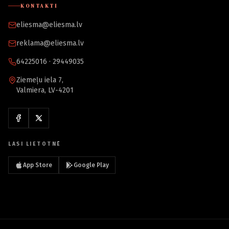
KONTAKTI
eliesma@eliesma.lv
reklama@eliesma.lv
64225016 · 29449035
Ziemeļu iela 7,
Valmiera, LV-4201
LASI LIETOTNĒ
App Store
Google Play